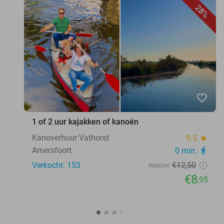
28%
favorite_border
1 of 2 uur kajakken of kanoën
Kanoverhuur Vathorst
9.5
star
Amersfoort
0 min.
directions_walk
Verkocht: 153
€12
,50
Regulier
€8
,95