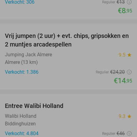
Verkocht: 306
€13
Regulier
€8
,95
favorite_border
Vrij jumpen (2 uur) + evt. chips, gripsokken en
38%
2 muntjes arcadespellen
Jumping Jack Almere
9.5
star
Almere (13 km)
Verkocht: 1.386
€24
,20
Regulier
€14
,95
favorite_border
Entree Walibi Holland
25%
Walibi Holland
9.3
star
Biddinghuizen
Verkocht: 4.804
€46
Regulier