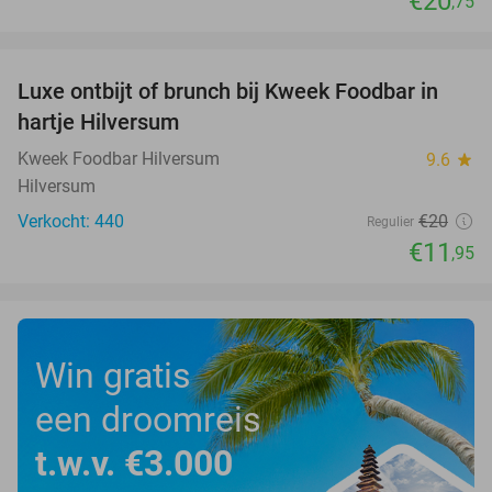
€20
,75
favorite_border
Luxe ontbijt of brunch bij Kweek Foodbar in
40%
hartje Hilversum
Kweek Foodbar Hilversum
9.6
star
Hilversum
Verkocht: 440
€20
Regulier
€11
,95
Win gratis
een droomreis
t.w.v. €3.000