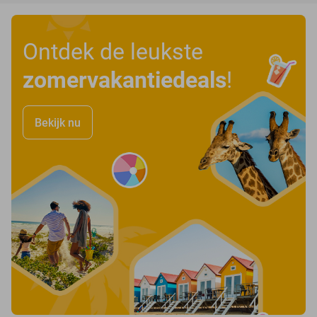
Ontdek de leukste
zomervakantiedeals
!
Bekijk nu