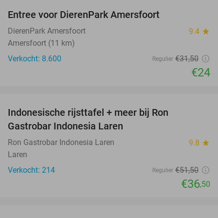
Entree voor DierenPark Amersfoort
24%
DierenPark Amersfoort
9.4
star
Amersfoort (11 km)
Verkocht: 8.600
€31
,50
Regulier
€24
favorite_border
Indonesische rijsttafel + meer bij Ron
29%
Gastrobar Indonesia Laren
Ron Gastrobar Indonesia Laren
9.8
star
Laren
Verkocht: 214
€51
,50
Regulier
€36
,50
favorite_border