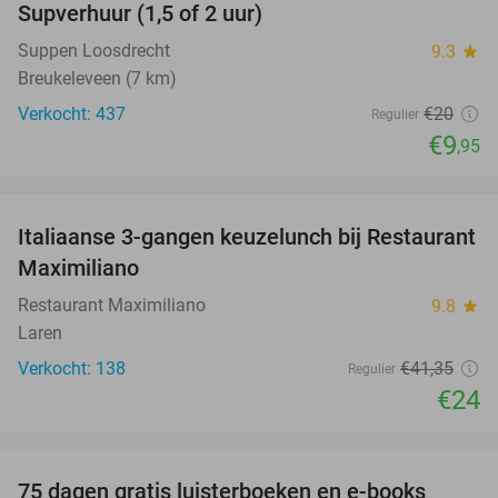
Supverhuur (1,5 of 2 uur)
50%
Suppen Loosdrecht
9.3
star
Breukeleveen (7 km)
Verkocht: 437
€20
Regulier
€9
,95
favorite_border
Italiaanse 3-gangen keuzelunch bij Restaurant
42%
Maximiliano
Restaurant Maximiliano
9.8
star
Laren
Verkocht: 138
€41
,35
Regulier
€24
favorite_border
75 dagen gratis luisterboeken en e-books