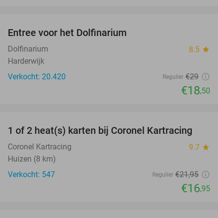
favorite_border
Entree voor het Dolfinarium
36%
Dolfinarium
8.5
star
Harderwijk
Verkocht: 20.420
€29
Regulier
€18
,50
favorite_border
1 of 2 heat(s) karten bij Coronel Kartracing
23%
Coronel Kartracing
9.7
star
Huizen (8 km)
Verkocht: 547
€21
,95
Regulier
€16
,95
favorite_border