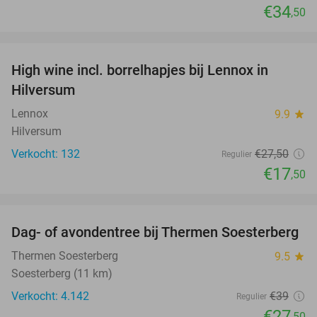
€34
,50
favorite_border
High wine incl. borrelhapjes bij Lennox in
36%
Hilversum
Lennox
9.9
star
Hilversum
Verkocht: 132
€27
,50
Regulier
€17
,50
favorite_border
Dag- of avondentree bij Thermen Soesterberg
29%
Thermen Soesterberg
9.5
star
Soesterberg (11 km)
Verkocht: 4.142
€39
Regulier
€27
,50