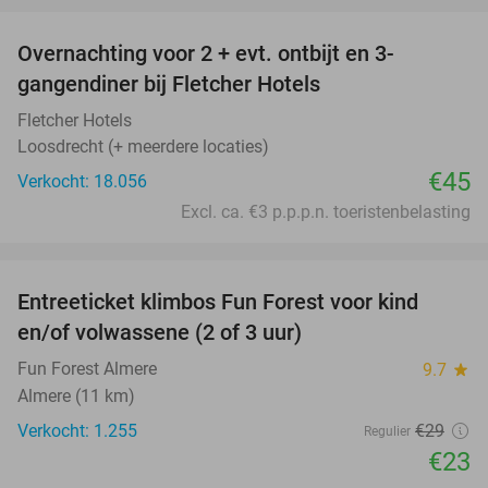
Overnachting voor 2 + evt. ontbijt en 3-
gangendiner bij Fletcher Hotels
Fletcher Hotels
Loosdrecht (+ meerdere locaties)
€45
Verkocht: 18.056
Excl. ca. €3 p.p.p.n. toeristenbelasting
favorite_border
Entreeticket klimbos Fun Forest voor kind
21%
en/of volwassene (2 of 3 uur)
Fun Forest Almere
9.7
star
Almere (11 km)
Verkocht: 1.255
€29
Regulier
€23