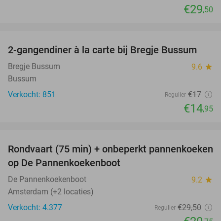
€29
,50
favorite_border
2-gangendiner à la carte bij Bregje Bussum
12%
Bregje Bussum
9.6
star
Bussum
Verkocht: 851
€17
Regulier
€14
,95
favorite_border
Rondvaart (75 min) + onbeperkt pannenkoeken
30%
op De Pannenkoekenboot
De Pannenkoekenboot
9.2
star
Amsterdam (+2 locaties)
Verkocht: 4.377
€29
,50
Regulier