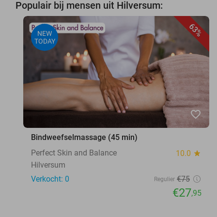
Populair bij mensen uit Hilversum:
63%
NEW
TODAY
favorite_border
Bindweefselmassage (45 min)
Perfect Skin and Balance
10.0
star
Hilversum
Verkocht: 0
€75
Regulier
€27
,95