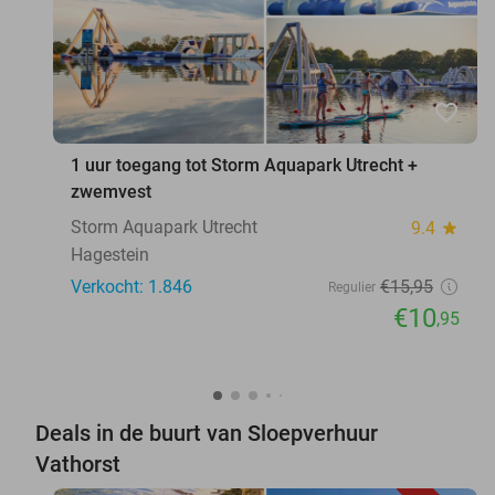
favorite_border
1 uur toegang tot Storm Aquapark Utrecht +
zwemvest
Storm Aquapark Utrecht
9.4
star
Hagestein
Verkocht: 1.846
€15
,95
Regulier
€10
,95
Deals in de buurt van Sloepverhuur
Vathorst