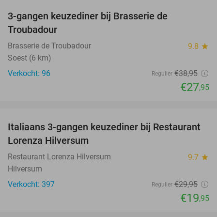
3-gangen keuzediner bij Brasserie de
28%
Troubadour
Brasserie de Troubadour
9.8
star
Soest (6 km)
Verkocht: 96
€38
,95
Regulier
€27
,95
favorite_border
Italiaans 3-gangen keuzediner bij Restaurant
33%
Lorenza Hilversum
Restaurant Lorenza Hilversum
9.7
star
Hilversum
Verkocht: 397
€29
,95
Regulier
€19
,95