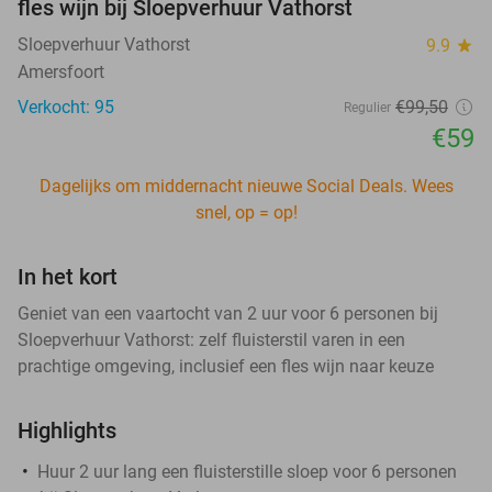
fles wijn bij Sloepverhuur Vathorst
Sloepverhuur Vathorst
9.9
star
Amersfoort
Verkocht: 95
€99
,50
Regulier
€59
Dagelijks om middernacht nieuwe Social Deals. Wees
snel, op = op!
In het kort
Geniet van een vaartocht van 2 uur voor 6 personen bij
Sloepverhuur Vathorst: zelf fluisterstil varen in een
prachtige omgeving, inclusief een fles wijn naar keuze
Highlights
Huur 2 uur lang een fluisterstille sloep voor 6 personen