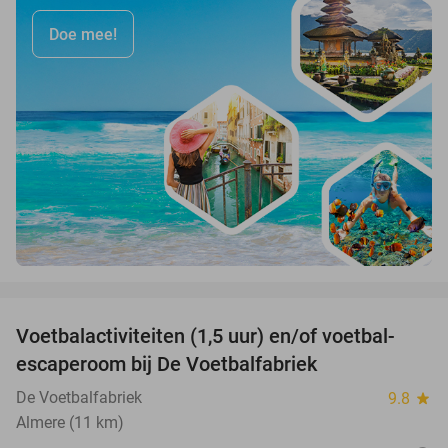
Doe mee!
favorite_border
Voetbalactiviteiten (1,5 uur) en/of voetbal-
31%
escaperoom bij De Voetbalfabriek
De Voetbalfabriek
9.8
star
Almere (11 km)