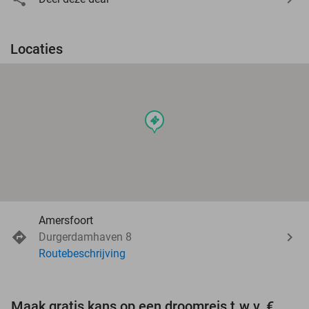
Locaties
events
Amersfoort
Durgerdamhaven 8
Routebeschrijving
Maak gratis kans op een droomreis t.w.v. €3.000!