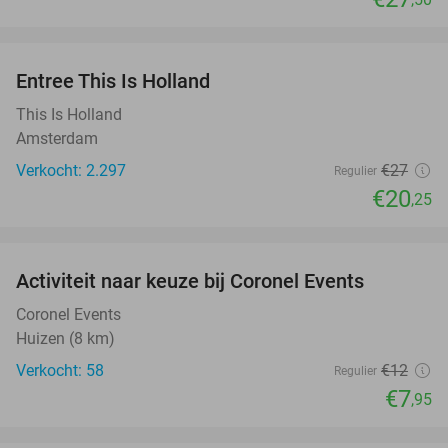
favorite_border
Entree This Is Holland
25%
This Is Holland
Amsterdam
Verkocht: 2.297
€27
Regulier
€20
,25
favorite_border
Activiteit naar keuze bij Coronel Events
34%
Coronel Events
Huizen (8 km)
Verkocht: 58
€12
Regulier
€7
,95
favorite_border