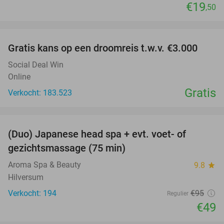
€19
,50
favorite_border
Gratis kans op een droomreis t.w.v. €3.000
Social Deal Win
Online
Gratis
Verkocht: 183.523
favorite_border
(Duo) Japanese head spa + evt. voet- of
48%
gezichtsmassage (75 min)
Aroma Spa & Beauty
9.8
star
Hilversum
Verkocht: 194
€95
Regulier
€49
favorite_border