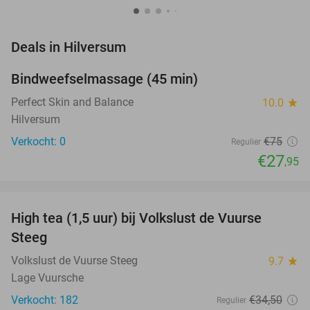
favorite_border
Deals in Hilversum
Bindweefselmassage (45 min)
63%
NEW
TODAY
Perfect Skin and Balance
10.0
star
Hilversum
Verkocht: 0
€75
Regulier
€27
,95
favorite_border
High tea (1,5 uur) bij Volkslust de Vuurse
43%
Steeg
Volkslust de Vuurse Steeg
9.7
star
Lage Vuursche
Verkocht: 182
€34
,50
Regulier