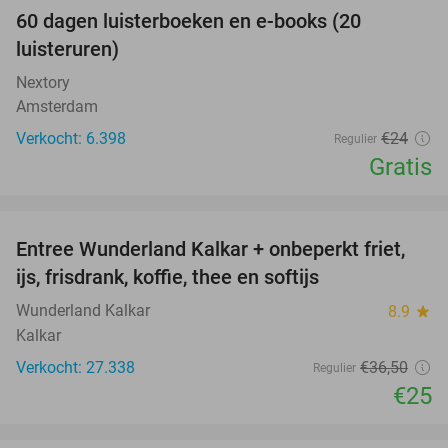
100%
60 dagen luisterboeken en e-books (20
luisteruren)
Nextory
Amsterdam
Verkocht: 6.398
€24
Regulier
Gratis
favorite_border
Entree Wunderland Kalkar + onbeperkt friet,
32%
ijs, frisdrank, koffie, thee en softijs
Wunderland Kalkar
8.9
star
Kalkar
Verkocht: 27.338
€36
,50
Regulier
€25
favorite_border