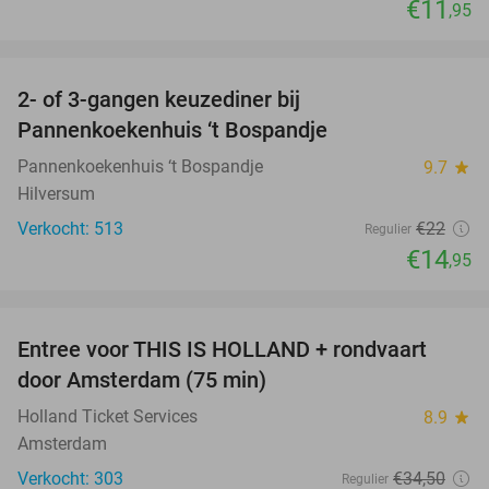
€11
,95
favorite_border
2- of 3-gangen keuzediner bij
32%
Pannenkoekenhuis ‘t Bospandje
Pannenkoekenhuis ‘t Bospandje
9.7
star
Hilversum
Verkocht: 513
€22
Regulier
€14
,95
favorite_border
Entree voor THIS IS HOLLAND + rondvaart
14%
door Amsterdam (75 min)
Holland Ticket Services
8.9
star
Amsterdam
Verkocht: 303
€34
,50
Regulier