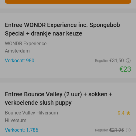
favorite_border
Entree WONDR Experience inc. Spongebob
27%
Special + drankje naar keuze
WONDR Experience
Amsterdam
Verkocht: 980
€31
,50
Regulier
€23
favorite_border
Entree Bounce Valley (2 uur) + sokken +
46%
verkoelende slush puppy
Bounce Valley Hilversum
9.4
star
Hilversum
Verkocht: 1.786
€21
,95
Regulier