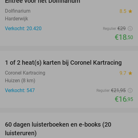
Entree voor het Dolfinarium
36%
Dolfinarium
8.5
star
Harderwijk
Verkocht: 20.420
€29
Regulier
€18
,50
favorite_border
1 of 2 heat(s) karten bij Coronel Kartracing
23%
Coronel Kartracing
9.7
star
Huizen (8 km)
Verkocht: 547
€21
,95
Regulier
€16
,95
favorite_border
100%
60 dagen luisterboeken en e-books (20
luisteruren)