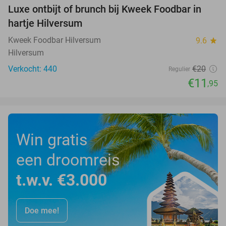
Luxe ontbijt of brunch bij Kweek Foodbar in
40%
hartje Hilversum
Kweek Foodbar Hilversum
9.6
star
Hilversum
Verkocht: 440
€20
Regulier
€11
,95
Win gratis
een droomreis
t.w.v. €3.000
Doe mee!