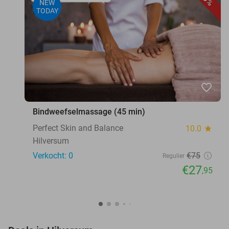
NEW
TODAY
favorite_border
Bindweefselmassage (45 min)
Perfect Skin and Balance
10.0
star
Hilversum
Verkocht: 0
€75
Regulier
€27
,95
favorite_border