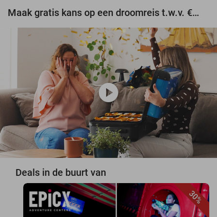
Maak gratis kans op een droomreis t.w.v. €3.000!
play_circle
Deals in de buurt van
30%