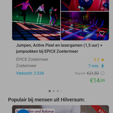
favorite_border
Jumpen, Active Pixel en lasergamen (1,5 uur) +
jumpsokken bij EPICX Zoetermeer
EPICX Zoetermeer
8.9
star
Zoetermeer
7 min.
directions_walk
Verkocht: 3.536
€21
,50
Regulier
€14
,99
Populair bij mensen uit Hilversum:
63%