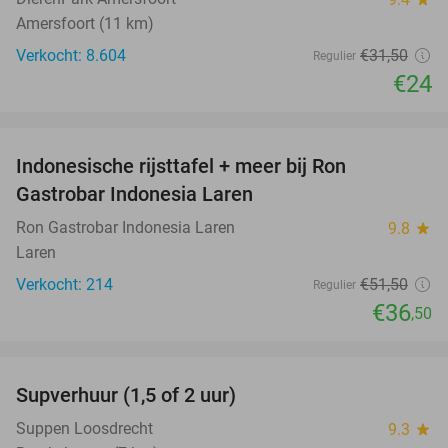
Amersfoort (11 km)
Verkocht: 8.604
€31
,50
Regulier
€24
favorite_border
Indonesische rijsttafel + meer bij Ron
29%
Gastrobar Indonesia Laren
Ron Gastrobar Indonesia Laren
9.8
star
Laren
Verkocht: 214
€51
,50
Regulier
€36
,50
favorite_border
Supverhuur (1,5 of 2 uur)
50%
Suppen Loosdrecht
9.3
star