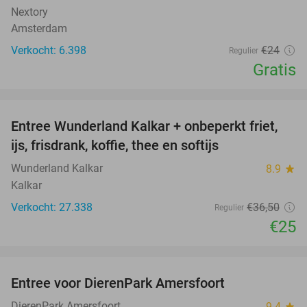
Nextory
Amsterdam
Verkocht: 6.398
€24
Regulier
Gratis
favorite_border
Entree Wunderland Kalkar + onbeperkt friet,
32%
ijs, frisdrank, koffie, thee en softijs
Wunderland Kalkar
8.9
star
Kalkar
Verkocht: 27.338
€36
,50
Regulier
€25
favorite_border
Entree voor DierenPark Amersfoort
24%
DierenPark Amersfoort
9.4
star