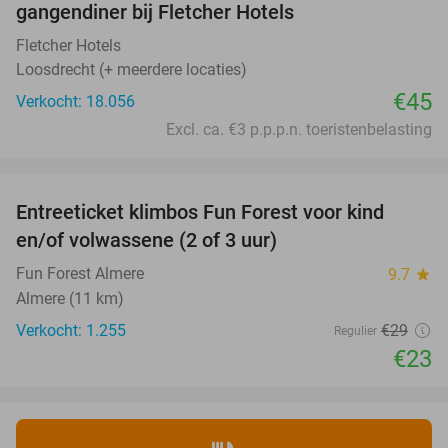
gangendiner bij Fletcher Hotels
Fletcher Hotels
Loosdrecht (+ meerdere locaties)
€45
Verkocht: 18.056
Excl. ca. €3 p.p.p.n. toeristenbelasting
favorite_border
Entreeticket klimbos Fun Forest voor kind
21%
en/of volwassene (2 of 3 uur)
Fun Forest Almere
9.7
star
Almere (11 km)
Verkocht: 1.255
€29
Regulier
€23