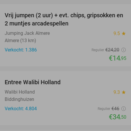
favorite_border
Vrij jumpen (2 uur) + evt. chips, gripsokken en
38%
2 muntjes arcadespellen
Jumping Jack Almere
9.5
star
Almere (13 km)
Verkocht: 1.386
€24
,20
Regulier
€14
,95
favorite_border
Entree Walibi Holland
25%
Walibi Holland
9.3
star
Biddinghuizen
Verkocht: 4.804
€46
Regulier
€34
,50
favorite_border