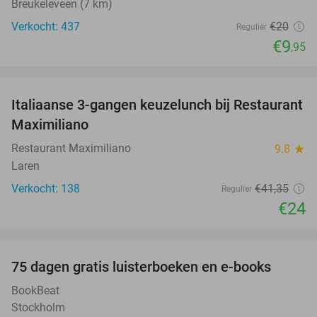
Breukeleveen (7 km)
Verkocht: 437
€20
Regulier
€9
,95
favorite_border
Italiaanse 3-gangen keuzelunch bij Restaurant
42%
Maximiliano
Restaurant Maximiliano
9.8
star
Laren
Verkocht: 138
€41
,35
Regulier
€24
favorite_border
100%
75 dagen gratis luisterboeken en e-books
BookBeat
Stockholm