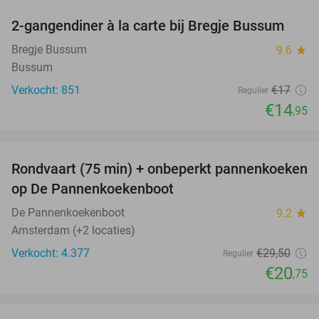
2-gangendiner à la carte bij Bregje Bussum
12%
Bregje Bussum
9.6
star
Bussum
Verkocht: 851
€17
Regulier
€14
,95
favorite_border
Rondvaart (75 min) + onbeperkt pannenkoeken
30%
op De Pannenkoekenboot
De Pannenkoekenboot
9.2
star
Amsterdam (+2 locaties)
Verkocht: 4.377
€29
,50
Regulier
€20
,75
favorite_border