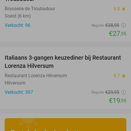
Brasserie de Troubadour
9.8
star
Soest (6 km)
Verkocht: 96
€38
,95
Regulier
€27
,95
favorite_border
Italiaans 3-gangen keuzediner bij Restaurant
33%
Lorenza Hilversum
Restaurant Lorenza Hilversum
9.7
star
Hilversum
Verkocht: 397
€29
,95
Regulier
€19
,95