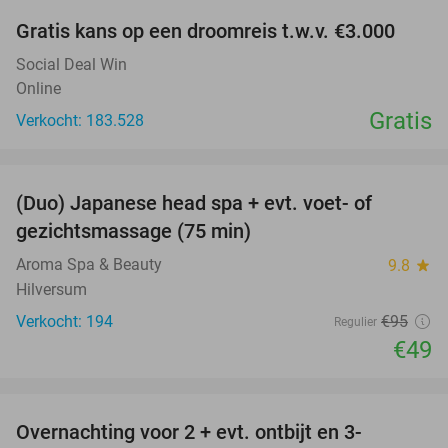
Gratis kans op een droomreis t.w.v. €3.000
Social Deal Win
Online
Gratis
Verkocht: 183.528
favorite_border
(Duo) Japanese head spa + evt. voet- of
48%
gezichtsmassage (75 min)
Aroma Spa & Beauty
9.8
star
Hilversum
Verkocht: 194
€95
Regulier
€49
favorite_border
Overnachting voor 2 + evt. ontbijt en 3-