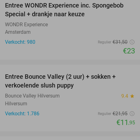
Entree WONDR Experience inc. Spongebob
27%
Special + drankje naar keuze
WONDR Experience
Amsterdam
Verkocht: 980
€31
,50
Regulier
€23
favorite_border
Entree Bounce Valley (2 uur) + sokken +
46%
verkoelende slush puppy
Bounce Valley Hilversum
9.4
star
Hilversum
Verkocht: 1.786
€21
,95
Regulier
€11
,95
favorite_border