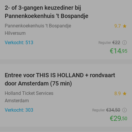
2- of 3-gangen keuzediner bij
32%
Pannenkoekenhuis ‘t Bospandje
Pannenkoekenhuis ‘t Bospandje
9.7
star
Hilversum
Verkocht: 513
€22
Regulier
€14
,95
favorite_border
Entree voor THIS IS HOLLAND + rondvaart
14%
door Amsterdam (75 min)
Holland Ticket Services
8.9
star
Amsterdam
Verkocht: 303
€34
,50
Regulier
€29
,50
favorite_border