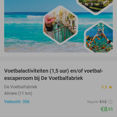
favorite_border
Voetbalactiviteiten (1,5 uur) en/of voetbal-
31%
escaperoom bij De Voetbalfabriek
De Voetbalfabriek
9.8
star
Almere (11 km)
Verkocht: 306
€13
Regulier
€8
,95