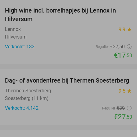
High wine incl. borrelhapjes bij Lennox in
36%
Hilversum
Lennox
9.9
star
Hilversum
Verkocht: 132
€27
,50
Regulier
€17
,50
favorite_border
Dag- of avondentree bij Thermen Soesterberg
29%
Thermen Soesterberg
9.5
star
Soesterberg (11 km)
Verkocht: 4.142
€39
Regulier
€27
,50
favorite_border