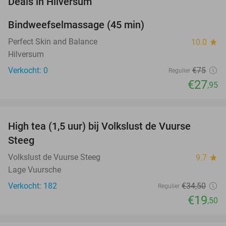
Deals in Hilversum
Bindweefselmassage (45 min)
63%
NEW
TODAY
Perfect Skin and Balance
10.0
star
Hilversum
Verkocht: 0
€75
Regulier
€27
,95
favorite_border
High tea (1,5 uur) bij Volkslust de Vuurse
43%
Steeg
Volkslust de Vuurse Steeg
9.7
star
Lage Vuursche
Verkocht: 182
€34
,50
Regulier
€19
,50
favorite_border