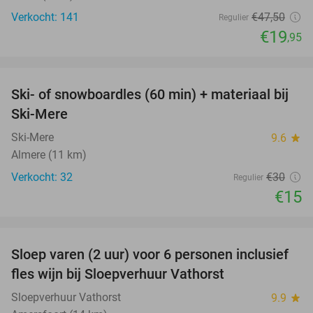
Verkocht: 141
€47
,50
Regulier
€19
,95
favorite_border
Ski- of snowboardles (60 min) + materiaal bij
50%
Ski-Mere
Ski-Mere
9.6
star
Almere (11 km)
Verkocht: 32
€30
Regulier
€15
favorite_border
Sloep varen (2 uur) voor 6 personen inclusief
41%
fles wijn bij Sloepverhuur Vathorst
Sloepverhuur Vathorst
9.9
star