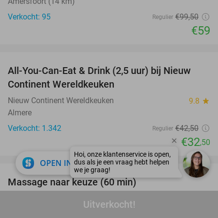
Amersfoort (14 km)
Verkocht: 95
€99
,50
Regulier
€59
favorite_border
All-You-Can-Eat & Drink (2,5 uur) bij Nieuw
24%
Continent Wereldkeuken
Nieuw Continent Wereldkeuken
9.8
star
Almere
Verkocht: 1.342
€42
,50
Regulier
€32
,50
favorite_border
close
OPEN IN APP
Massage naar keuze (60 min)
64%
DOC Massage
9.7
star
Uitverkocht!
Weesp (11 km)