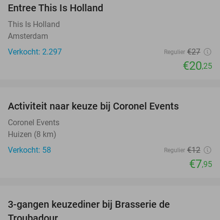
Entree This Is Holland
25%
This Is Holland
Amsterdam
Verkocht: 2.297
€27
Regulier
€20
,25
favorite_border
Activiteit naar keuze bij Coronel Events
34%
Coronel Events
Huizen (8 km)
Verkocht: 58
€12
Regulier
€7
,95
favorite_border
3-gangen keuzediner bij Brasserie de
28%
Troubadour