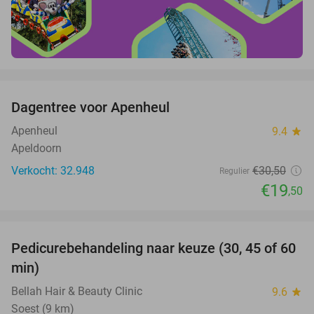
favorite_border
Dagentree voor Apenheul
36%
Apenheul
9.4
star
Apeldoorn
Verkocht: 32.948
€30
,50
Regulier
€19
,50
favorite_border
Pedicurebehandeling naar keuze (30, 45 of 60
58%
min)
Bellah Hair & Beauty Clinic
9.6
star
Soest (9 km)