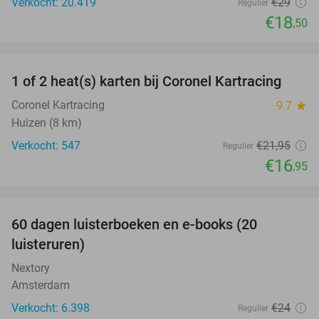
Verkocht: 20.419
€29
Regulier
€18
,50
favorite_border
1 of 2 heat(s) karten bij Coronel Kartracing
23%
Coronel Kartracing
9.7
star
Huizen (8 km)
Verkocht: 547
€21
,95
Regulier
€16
,95
favorite_border
100%
60 dagen luisterboeken en e-books (20
luisteruren)
Nextory
Amsterdam
Verkocht: 6.398
€24
Regulier