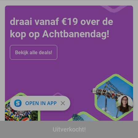
draai vanaf €19 over de
kop op Achtbanendag!
Bekijk alle deals!
close
OPEN IN APP
Uitverkocht!