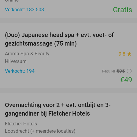
Gratis
Verkocht: 183.503
favorite_border
(Duo) Japanese head spa + evt. voet- of
48%
gezichtsmassage (75 min)
Aroma Spa & Beauty
9.8
star
Hilversum
Verkocht: 194
€95
Regulier
€49
favorite_border
Overnachting voor 2 + evt. ontbijt en 3-
gangendiner bij Fletcher Hotels
Fletcher Hotels
Loosdrecht (+ meerdere locaties)