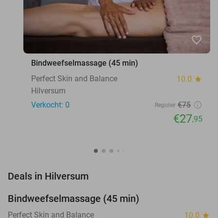
favorite_border
Bindweefselmassage (45 min)
Perfect Skin and Balance
10.0
star
Hilversum
Verkocht: 0
€75
Regulier
€27
,95
favorite_border
Deals in Hilversum
Bindweefselmassage (45 min)
63%
NEW
TODAY
Perfect Skin and Balance
10.0
star