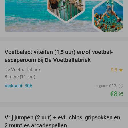
favorite_border
Voetbalactiviteiten (1,5 uur) en/of voetbal-
31%
escaperoom bij De Voetbalfabriek
De Voetbalfabriek
9.8
star
Almere (11 km)
Verkocht: 306
€13
Regulier
€8
,95
favorite_border
Vrij jumpen (2 uur) + evt. chips, gripsokken en
38%
2 muntjes arcadespellen