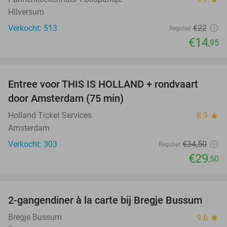
Hilversum
Verkocht: 513
€22
Regulier
€14
,95
favorite_border
Entree voor THIS IS HOLLAND + rondvaart
14%
door Amsterdam (75 min)
Holland Ticket Services
8.9
star
Amsterdam
Verkocht: 303
€34
,50
Regulier
€29
,50
favorite_border
2-gangendiner à la carte bij Bregje Bussum
12%
Bregje Bussum
9.6
star