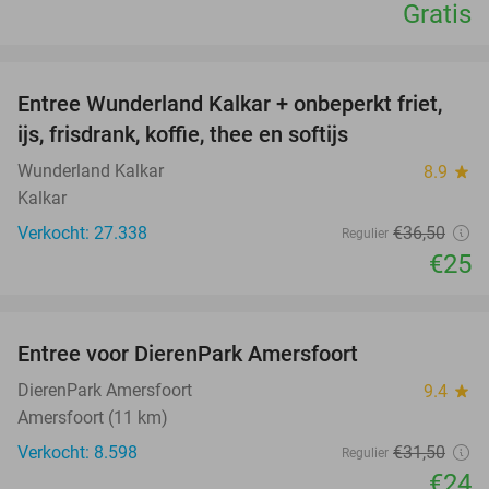
Gratis
favorite_border
Entree Wunderland Kalkar + onbeperkt friet,
32%
ijs, frisdrank, koffie, thee en softijs
Wunderland Kalkar
8.9
star
Kalkar
Verkocht: 27.338
€36
,50
Regulier
€25
favorite_border
Entree voor DierenPark Amersfoort
24%
DierenPark Amersfoort
9.4
star
Amersfoort (11 km)
Verkocht: 8.598
€31
,50
Regulier
€24