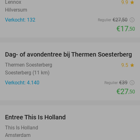
Lennox
9.9
star
Hilversum
Verkocht: 132
€27
,50
Regulier
€17
,50
favorite_border
Dag- of avondentree bij Thermen Soesterberg
29%
Thermen Soesterberg
9.5
star
Soesterberg (11 km)
Verkocht: 4.140
€39
Regulier
€27
,50
favorite_border
Entree This Is Holland
25%
This Is Holland
Amsterdam