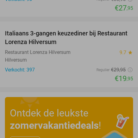
€27
,95
favorite_border
Italiaans 3-gangen keuzediner bij Restaurant
33%
Lorenza Hilversum
Restaurant Lorenza Hilversum
9.7
star
Hilversum
Verkocht: 397
€29
,95
Regulier
€19
,95
Ontdek de leukste
zomervakantiedeals
!