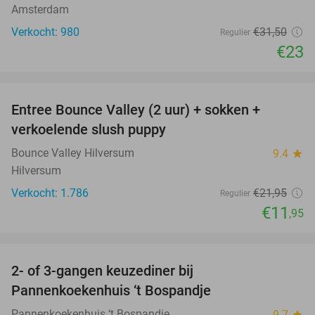
Amsterdam
Verkocht: 980
€31
,50
Regulier
€23
favorite_border
Entree Bounce Valley (2 uur) + sokken +
46%
verkoelende slush puppy
Bounce Valley Hilversum
9.4
star
Hilversum
Verkocht: 1.786
€21
,95
Regulier
€11
,95
favorite_border
2- of 3-gangen keuzediner bij
32%
Pannenkoekenhuis ‘t Bospandje
Pannenkoekenhuis ‘t Bospandje
9.7
star