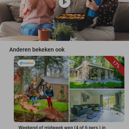
play_circle
Anderen bekeken ook
17%
favorite_border
Weekend of midweek weg (4 of 6 pers.) in