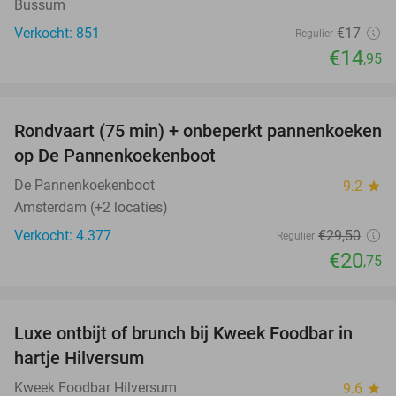
Bussum
Verkocht: 851
€17
Regulier
€14
,95
favorite_border
Rondvaart (75 min) + onbeperkt pannenkoeken
30%
op De Pannenkoekenboot
De Pannenkoekenboot
9.2
star
Amsterdam (+2 locaties)
Verkocht: 4.377
€29
,50
Regulier
€20
,75
favorite_border
Luxe ontbijt of brunch bij Kweek Foodbar in
40%
hartje Hilversum
Kweek Foodbar Hilversum
9.6
star