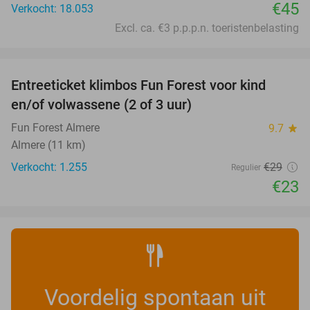
€45
Verkocht: 18.053
Excl. ca. €3 p.p.p.n. toeristenbelasting
favorite_border
Entreeticket klimbos Fun Forest voor kind
21%
en/of volwassene (2 of 3 uur)
Fun Forest Almere
9.7
star
Almere (11 km)
Verkocht: 1.255
€29
Regulier
€23
Voordelig spontaan uit