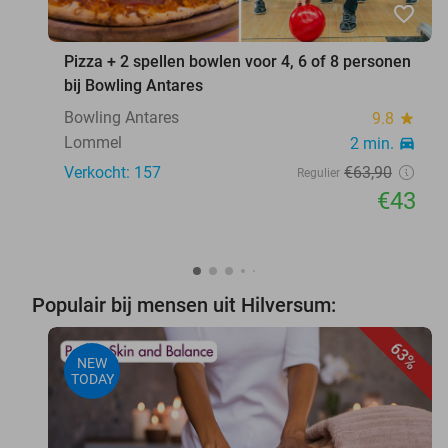
favorite_border
Pizza + 2 spellen bowlen voor 4, 6 of 8 personen
bij Bowling Antares
Bowling Antares
9.8
star
Lommel
2 min.
directions_car
Verkocht: 157
€63
,90
Regulier
€43
Populair bij mensen uit Hilversum:
63%
NEW
TODAY