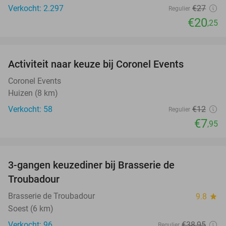
Verkocht: 2.297
€27
Regulier
€20
,25
favorite_border
Activiteit naar keuze bij Coronel Events
34%
Coronel Events
Huizen (8 km)
Verkocht: 58
€12
Regulier
€7
,95
favorite_border
3-gangen keuzediner bij Brasserie de
28%
Troubadour
Brasserie de Troubadour
9.8
star
Soest (6 km)
Verkocht: 96
€38
,95
Regulier