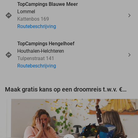
TopCampings Blauwe Meer
Lommel
Kattenbos 169
Routebeschrijving
TopCampings Hengelhoef
Houthalen-Helchteren
Tulpenstraat 141
Routebeschrijving
Maak gratis kans op een droomreis t.w.v. €3.000!