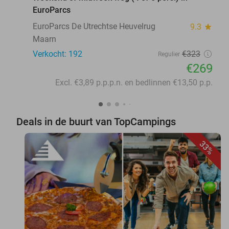
EuroParcs
EuroParcs De Utrechtse Heuvelrug
9.3
star
Maarn
Verkocht: 192
€323
Regulier
€269
Excl. €3,89 p.p.p.n. en bedlinnen €13,50 p.p.
Deals in de buurt van TopCampings
33%