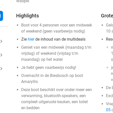
Waspik
Highlights
Grote
l
Boot voor 4 personen voor een midweek
Gel
of weekend (geen vaarbewijs nodig)
10 
Zie
hier
de inhoud van de multideals
Res
ard_arrow_right
Geniet van een midweek (maandag t/m
n
vrijdag) of weekend (vrijdag t/m
'
ard_arrow_right
maandag) op het water
o
Je hebt geen vaarbewijs nodig!
j
ard_arrow_right
r
Overnacht in de Biesbosch op boot
v
Amaryllis
De 
Deze boot beschikt over onder meer een
verwarming, bluetooth-speakers, een
Exc
compleet uitgeruste keuken, een toilet
Vra
en bedden
05
o