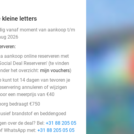
 kleine letters
dig vanaf moment van aankoop t/m
aug 2026
erveren:
a aankoop online reserveren met
Social Deal Reserveren' (te vinden
nder het overzicht:
mijn vouchers
)
e kunt tot 14 dagen van tevoren je
eservering annuleren of wijzigen
oor een meerprijs van €40
borg bedraagt €750
lusief brandstof en beddengoed
gen over de deal? Bel:
+31 88 205 05
f WhatsApp met:
+31 88 205 05 05