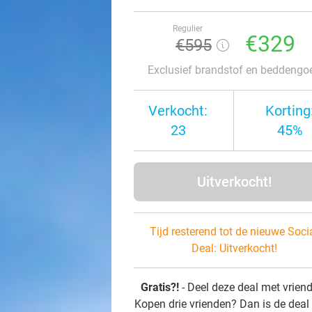
Regulier
€329
€595
Exclusief brandstof en beddengo
Verkocht:
Korting
23
45%
Uitverkocht!
Tijd resterend tot de nieuwe Soci
Deal:
Uitverkocht!
Gratis?!
- Deel deze deal met vrien
Kopen drie vrienden? Dan is de deal