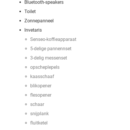
Bluetooth-speakers
Toilet
Zonnepanneel
Invetaris
Senseo-koffieapparaat
5-delige pannennset
3-delig messenset
opscheplepels
kaasschaaf
blikopener
flesopener
schaar
snijplank
fluitketel