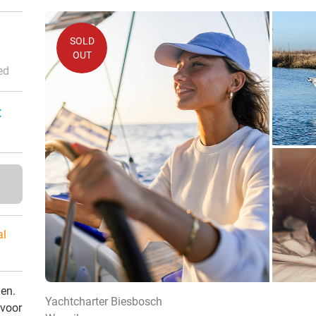
SOLD
OUT
ed
:
al
den.
Yachtcharter Biesbosch
 voor