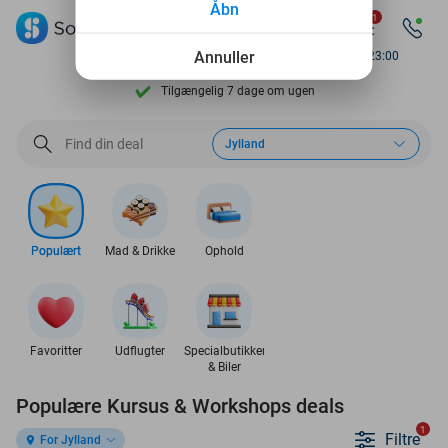
Åbn
1
Se flere end 15.000 deals
Annuller
Available until 23:00
Tilgængelig 7 dage om ugen
10+ millioner medlemmer
Jylland
9,4
baseret på
206.043 anmeldelser
Se flere end 15.000 deals
Tilgængelig 7 dage om ugen
Populært
Mad & Drikke
Ophold
10+ millioner medlemmer
Favoritter
Udflugter
Specialbutikker
& Biler
Populære Kursus & Workshops deals
1
Filtre
For Jylland