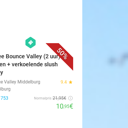
favorite_border
hexagon
events
50%
ee Bounce Valley (2 uur) +
en + verkoelende slush
py
e Valley Middelburg
9.4
star
lburg
: 753
21
,95
€
Normalpris
10
€
,95