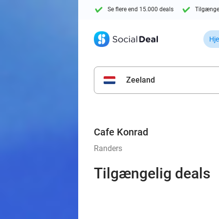
Se flere end 15.000 deals
Tilgænge
Hj
Zeeland
Cafe Konrad
Randers
Tilgængelig deals