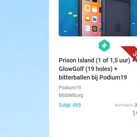
hexagon
events
3
Prison Island (1 of 1,5 uur) + 
GlowGolf (19 holes) +
bitterballen bij Podium19
Podium19
Middelburg
Solgt: 485
Normalpris
1