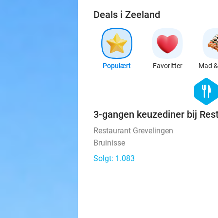
Deals i Zeeland
Populært
Favoritter
Mad & 
hexago
food
3-gangen keuzediner bij Res
Restaurant Grevelingen
Bruinisse
Solgt: 1.083