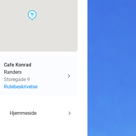
food
Cafe Konrad
Randers
Storegade 9
Rutebeskrivelse
keyboard_arrow_right
Hjemmeside