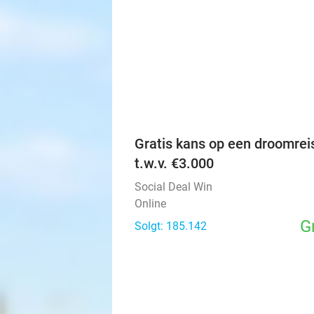
Gratis kans op een droomrei
t.w.v. €3.000
Social Deal Win
Online
G
Solgt: 185.142