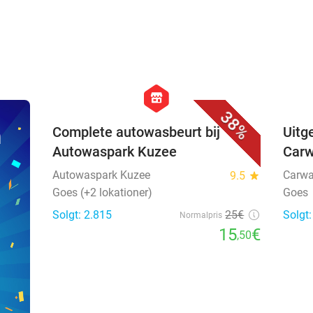
favorite_border
hexagon
store
38%
n
Complete autowasbeurt bij
Uitg
Autowaspark Kuzee
Car
Autowaspark Kuzee
Carwa
9.5
star
Goes (+2 lokationer)
Goes
Solgt: 2.815
25€
Solgt:
Normalpris
15
€
,50