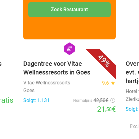
Zoek Restaurant
favorite_border
favorite_border
hexagon
wellness
49%
s
Dagentree voor Vitae
Over
Wellnessresorts in Goes
evt.
hart
Vitae Wellnessresorts
9.6
star
Goes
Hotel
ratis
Zierik
Solgt: 1.131
42
,50
€
Normalpris
21
€
Solgt
,50
Excl