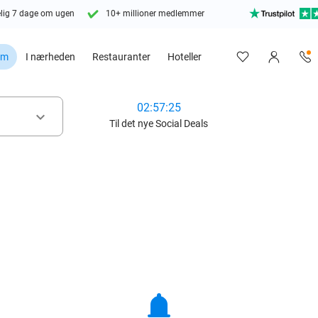
lig 7 dage om ugen
10+ millioner medlemmer
em
I nærheden
Restauranter
Hoteller
02:57:24
keyboard_arrow_down
Til det nye Social Deals
notifications