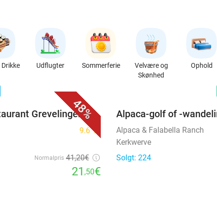
Drikke
Udflugter
Sommerferie
Velvære og
Ophold
Skønhed
favorite_border
n
48%
taurant Grevelingen
Alpaca-golf of -wandel
Alpaca & Falabella Ranch
9.6
star
Kerkwerve
41
,20
€
Solgt: 224
Normalpris
21
€
,50