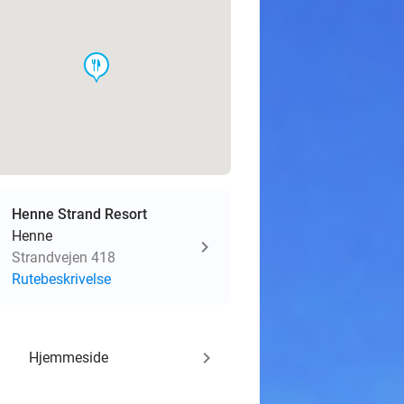
food
Henne Strand Resort
Henne
Strandvejen 418
Rutebeskrivelse
keyboard_arrow_right
Hjemmeside