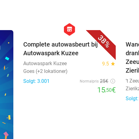
favorite_border
hexagon
store
38%
n
Complete autowasbeurt bij
Wand
Autowaspark Kuzee
drank
Zeeu
Autowaspark Kuzee
9.5
star
Zier
Goes (+2 lokationer)
‘t Ze
Solgt: 3.001
25€
Normalpris
15
€
Zierik
,50
Solgt