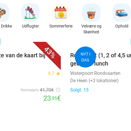
Drikke
Udflugter
Sommerferie
Velvære og
Ophold
Skønhed
favorite_border
n
43%
e van de kaart bij
Rondvaart (1, 2 of 4,5 u
NYT I
DAG
gebak of lunch
Waterpoort Rondvaarten
9.7
star
De Heen (+3 lokationer)
41
,70
€
Solgt: 15
Normalpris
23
€
,95