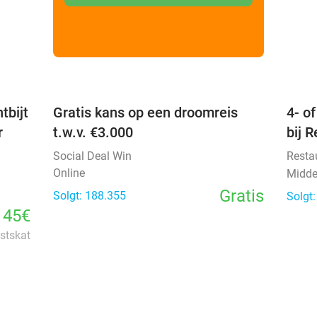
favorite_border
favorite_border
tbijt
Gratis kans op een droomreis
4- o
r
t.w.v. €3.000
bij 
Social Deal Win
Resta
Online
Midde
Gratis
Solgt: 188.355
Solgt
45€
istskat