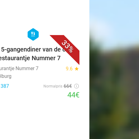
favorite_border
hexagon
food
33%
f 5-gangendiner van de chef
Restaurantje Nummer 7
urantje Nummer 7
9.6
star
lburg
: 387
66€
Normalpris
44€