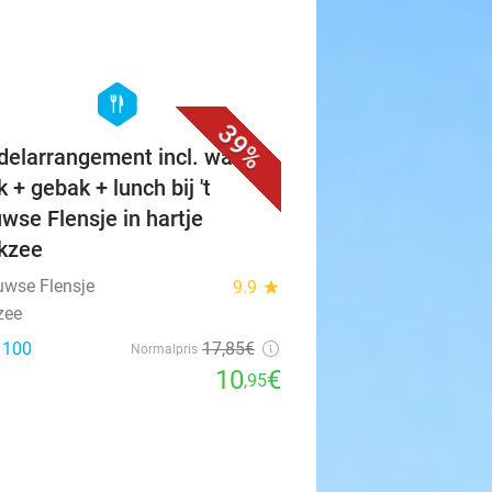
favorite_border
hexagon
food
39%
elarrangement incl. warme
 + gebak + lunch bij 't
wse Flensje in hartje
ikzee
euwse Flensje
9.9
star
zee
: 100
17
,85
€
Normalpris
10
€
,95