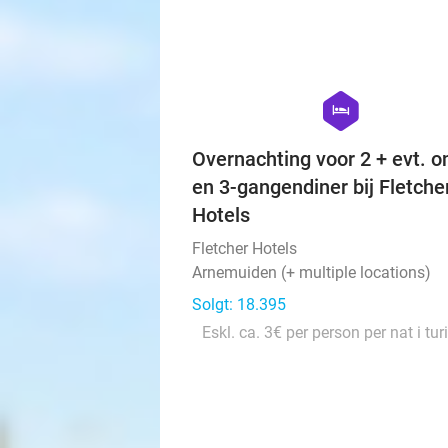
hexagon
hotel
Overnachting voor 2 + evt. on
en 3-gangendiner bij Fletche
Hotels
Fletcher Hotels
Arnemuiden (+ multiple locations)
Solgt: 18.395
Eskl. ca. 3€ per person per nat i tur