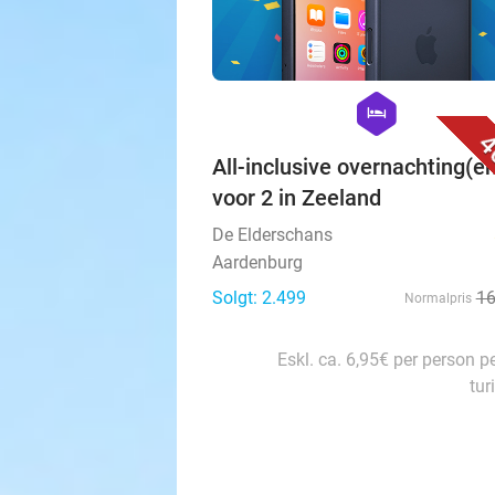
hexagon
hotel
4
All-inclusive overnachting(e
voor 2 in Zeeland
De Elderschans
Aardenburg
Solgt: 2.499
1
Normalpris
Eskl. ca. 6,95€ per person pe
tur