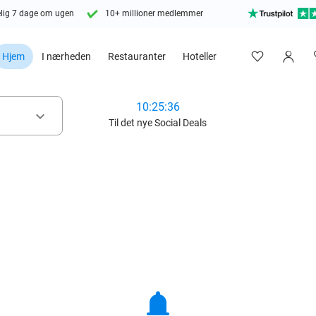
lig 7 dage om ugen
10+ millioner medlemmer
Hjem
I nærheden
Restauranter
Hoteller
10:25:34
keyboard_arrow_down
Til det nye Social Deals
notifications