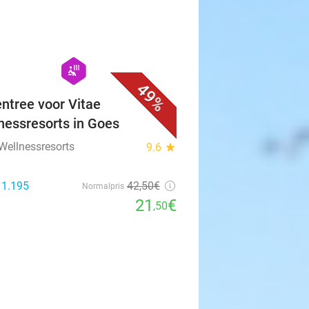
favorite_border
hexagon
wellness
49%
ntree voor Vitae
nessresorts in Goes
 Wellnessresorts
9.6
star
 1.195
42
,50
€
Normalpris
21
€
,50