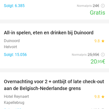
Solgt: 6.385
24€
Normalpris
Gratis
favorite_border
All-in spelen, eten en drinken bij Duinoord
19%
Duinoord
9.8
star
Helvoirt
Solgt: 15.056
25
,95
€
Normalpris
20
€
,95
favorite_border
Overnachting voor 2 + ontbijt of late check-out
45%
aan de Belgisch-Nederlandse grens
Hotel Reynaert
9.8
star
Kapellebrug