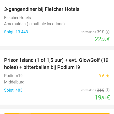
3-gangendiner bij Fletcher Hotels
42%
Fletcher Hotels
Arnemuiden (+ multiple locations)
Solgt: 13.443
39€
Normalpris
22
€
,50
favorite_border
Prison Island (1 of 1,5 uur) + evt. GlowGolf (19
36%
holes) + bitterballen bij Podium19
Podium19
9.6
star
Middelburg
Solgt: 483
31€
Normalpris
19
€
,95