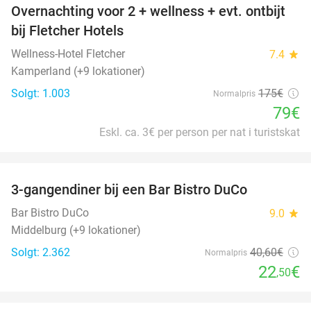
Overnachting voor 2 + wellness + evt. ontbijt
55%
bij Fletcher Hotels
Wellness-Hotel Fletcher
7.4
star
Kamperland (+9 lokationer)
Solgt: 1.003
175€
Normalpris
79€
Eskl. ca. 3€ per person per nat i turistskat
favorite_border
3-gangendiner bij een Bar Bistro DuCo
45%
Bar Bistro DuCo
9.0
star
Middelburg (+9 lokationer)
Solgt: 2.362
40
,60
€
Normalpris
22
€
,50
favorite_border