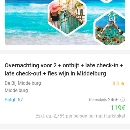
favorite_border
Overnachting voor 2 + ontbijt + late check-in +
52%
late check-out + fles wijn in Middelburg
De Bij Middelburg
8.3
star
Middelburg
Solgt: 57
246€
Normalpris
119€
Eskl. ca. 2,75€ per person per nat i turistskat
favorite_border