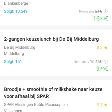
Blankenberge
Solgt: 10.549
21€
Normalpris
16
€
,80
favorite_border
2-gangen keuzelunch bij De Bij Middelburg
42%
De Bij Middelburg
8.3
star
Middelburg
Solgt: 151
16
,45
€
Normalpris
9
€
,50
favorite_border
Broodje + smoothie of milkshake naar keuze
36%
voor afhaal bij SPAR
SPAR Vlissingen Pablo Picassoplein
9.7
star
Vlissingen