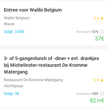
Entree voor Walibi Belgium
35%
Walibi Belgium
9.4
star
Wavre
Solgt: 3.690
57€
Normalpris
37€
favorite_border
3- of 5-gangenlunch of -diner + evt. drankjes
16%
bij Michelinster-restaurant De Kromme
Watergang
Restaurant De Kromme Watergang
9.9
star
Hoofdplaat
Solgt: 38
98€
Normalpris
82
€
,50