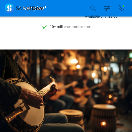
Tilgængelig 7 dage om ugen

Liveoplev*
10+ millioner medlemmer
Available until 23:00
9,4
baseret på
205.886 anmeldelser
Se flere end 15.000 deals
Tilgængelig 7 dage om ugen
10+ millioner medlemmer