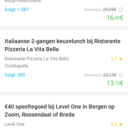
Burgh-Haamstede
Solgt: 1.087
29
,95
€
Normalpris
16
€
,50
favorite_border
Italiaanse 2-gangen keuzelunch bij Ristorante
41%
Pizzeria La Vita Bella
Ristorante Pizzeria La Vita Bella
9.7
star
Oostkapelle
Solgt: 385
23
,15
€
Normalpris
13
€
,75
favorite_border
€40 speeltegoed bij Level One in Bergen op
50%
Zoom, Roosendaal of Breda
Level One
9.5
star