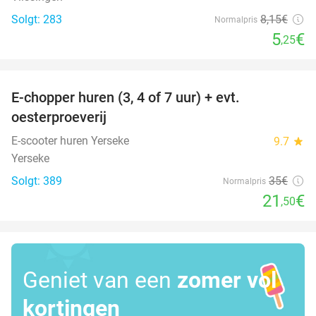
Solgt: 283
8
,15
€
Normalpris
5
€
,25
favorite_border
E-chopper huren (3, 4 of 7 uur) + evt.
39%
oesterproeverij
E-scooter huren Yerseke
9.7
star
Yerseke
Solgt: 389
35€
Normalpris
21
€
,50
Geniet van een
zomer vol
kortingen