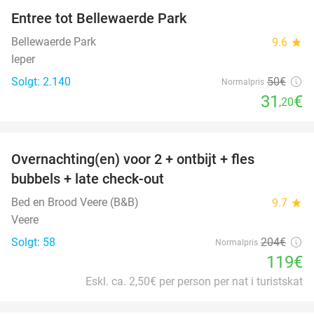
Entree tot Bellewaerde Park
38%
Bellewaerde Park
9.6
star
Ieper
Solgt: 2.140
50€
Normalpris
31
€
,20
favorite_border
Overnachting(en) voor 2 + ontbijt + fles
42%
bubbels + late check-out
Bed en Brood Veere (B&B)
9.7
star
Veere
Solgt: 58
204€
Normalpris
119€
Eskl. ca. 2,50€ per person per nat i turistskat
favorite_border