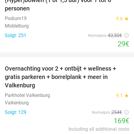
33%
personen
Podium19
9.6
star
Middelburg
Solgt: 251
43
,50
€
Normalpris
29€
favorite_border
Overnachting voor 2 + ontbijt + wellness +
33%
gratis parkeren + borrelplank + meer in
Valkenburg
Parkhotel Valkenburg
9.1
star
Valkenburg
Solgt: 129
254€
Normalpris
169€
Including all additional costs