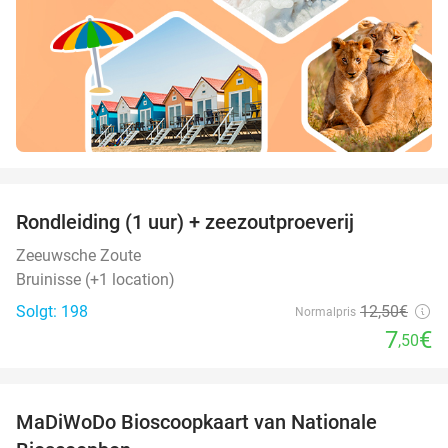
favorite_border
Rondleiding (1 uur) + zeezoutproeverij
40%
Zeeuwsche Zoute
Bruinisse (+1 location)
Solgt: 198
12
,50
€
Normalpris
7
€
,50
favorite_border
MaDiWoDo Bioscoopkaart van Nationale
31%