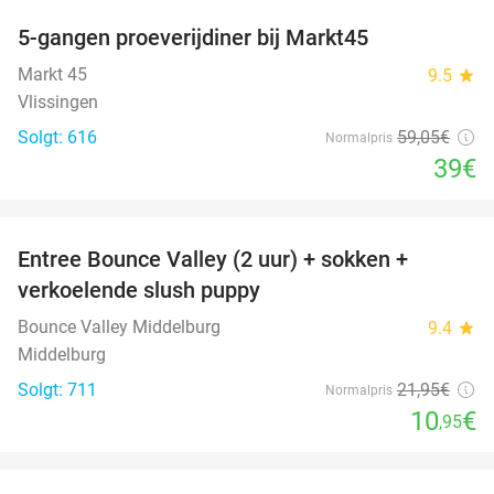
5-gangen proeverijdiner bij Markt45
34%
Markt 45
9.5
star
Vlissingen
Solgt: 616
59
,05
€
Normalpris
39€
favorite_border
Entree Bounce Valley (2 uur) + sokken +
50%
verkoelende slush puppy
Bounce Valley Middelburg
9.4
star
Middelburg
Solgt: 711
21
,95
€
Normalpris
10
€
,95
favorite_border