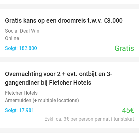
favorite_border
Gratis kans op een droomreis t.w.v. €3.000
Social Deal Win
Online
Gratis
Solgt: 182.800
favorite_border
Overnachting voor 2 + evt. ontbijt en 3-
gangendiner bij Fletcher Hotels
Fletcher Hotels
Arnemuiden (+ multiple locations)
45€
Solgt: 17.981
Eskl. ca. 3€ per person per nat i turistskat
favorite_border