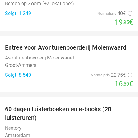
Bergen op Zoom (+2 lokationer)
Solgt: 1.249
40€
Normalpris
19
€
,95
favorite_border
Entree voor Avonturenboerderij Molenwaard
27%
Avonturenboerderij Molenwaard
Groot-Ammers
Solgt: 8.540
22
,75
€
Normalpris
16
€
,50
favorite_border
100%
60 dagen luisterboeken en e-books (20
luisteruren)
Nextory
Amsterdam