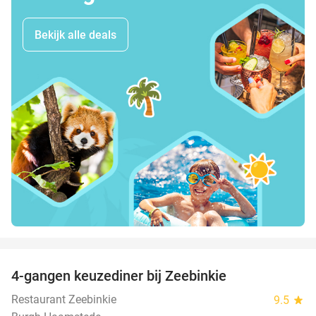
Bekijk alle deals
favorite_border
4-gangen keuzediner bij Zeebinkie
45%
Restaurant Zeebinkie
9.5
star