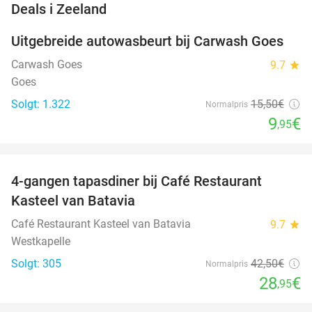
favorite_border
Deals i Zeeland
Uitgebreide autowasbeurt bij Carwash Goes
36%
Carwash Goes
9.7
star
Goes
Solgt: 1.322
15
,50
€
Normalpris
9
€
,95
favorite_border
4-gangen tapasdiner bij Café Restaurant
32%
Kasteel van Batavia
Café Restaurant Kasteel van Batavia
9.7
star
Westkapelle
Solgt: 305
42
,50
€
Normalpris
28
€
,95
favorite_border