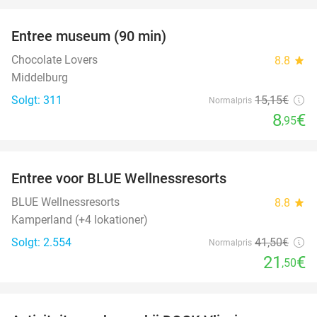
favorite_border
Entree museum (90 min)
41%
Chocolate Lovers
8.8
star
Middelburg
Solgt: 311
15
,15
€
Normalpris
8
€
,95
favorite_border
Entree voor BLUE Wellnessresorts
48%
BLUE Wellnessresorts
8.8
star
Kamperland (+4 lokationer)
Solgt: 2.554
41
,50
€
Normalpris
21
€
,50
favorite_border