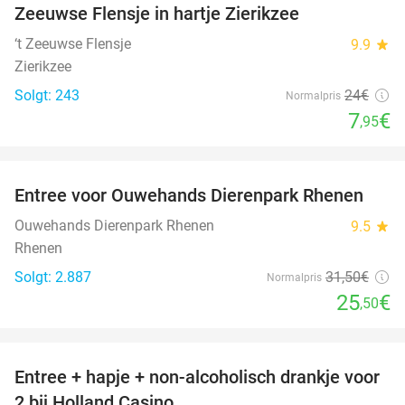
Zeeuwse Flensje in hartje Zierikzee
‘t Zeeuwse Flensje
9.9
star
Zierikzee
Solgt: 243
24€
Normalpris
7
€
,95
favorite_border
Entree voor Ouwehands Dierenpark Rhenen
19%
Ouwehands Dierenpark Rhenen
9.5
star
Rhenen
Solgt: 2.887
31
,50
€
Normalpris
25
€
,50
favorite_border
Entree + hapje + non-alcoholisch drankje voor
52%
2 bij Holland Casino