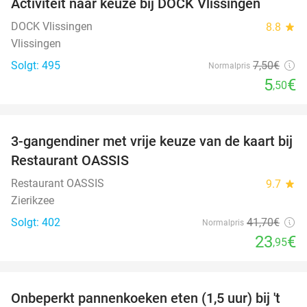
Activiteit naar keuze bij DOCK Vlissingen
27%
DOCK Vlissingen
8.8
star
Vlissingen
Solgt: 495
7
,50
€
Normalpris
5
€
,50
favorite_border
3-gangendiner met vrije keuze van de kaart bij
43%
Restaurant OASSIS
Restaurant OASSIS
9.7
star
Zierikzee
Solgt: 402
41
,70
€
Normalpris
23
€
,95
favorite_border
Onbeperkt pannenkoeken eten (1,5 uur) bij 't
67%