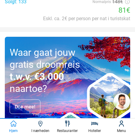
Solgt: 133
148€
Normalpris
81€
Eskl. ca. 2€ per person per nat i turistskat
Waar gaat jouw
gratis droomreis
t.w.v. €3.000
naartoe?
Doe mee!
Hjem
I nærheden
Restauranter
Hoteller
Menu