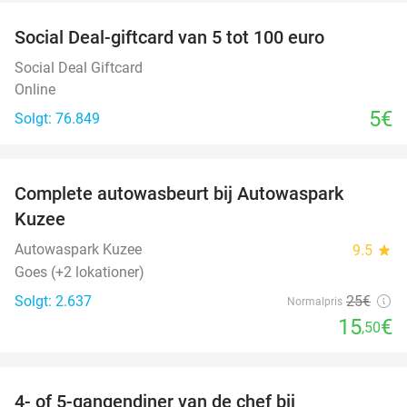
Social Deal-giftcard van 5 tot 100 euro
Social Deal Giftcard
Online
5€
Solgt: 76.849
favorite_border
Complete autowasbeurt bij Autowaspark
38%
Kuzee
Autowaspark Kuzee
9.5
star
Goes (+2 lokationer)
Solgt: 2.637
25€
Normalpris
15
€
,50
favorite_border
4- of 5-gangendiner van de chef bij