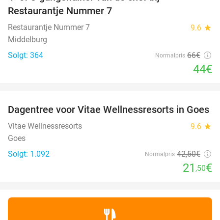
33%
Restaurantje Nummer 7
Restaurantje Nummer 7
9.6
star
Middelburg
Solgt: 364
66€
Normalpris
44€
favorite_border
Dagentree voor Vitae Wellnessresorts in Goes
49%
Vitae Wellnessresorts
9.6
star
Goes
Solgt: 1.092
42
,50
€
Normalpris
21
€
,50