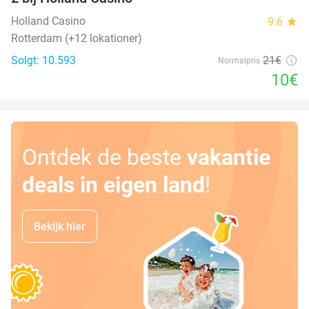
Holland Casino
9.6
star
Rotterdam (+12 lokationer)
Solgt: 10.593
21€
Normalpris
10€
Ontdek de beste
vakantie
deals in eigen land
!
Bekijk hier