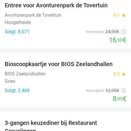
Entree voor Avonturenpark de Tovertuin
34%
Avonturenpark de Tovertuin
9.1
star
Hoogerheide
Solgt: 8.071
24
,95
€
Normalpris
16
€
,50
favorite_border
Bioscoopkaartje voor BIOS Zeelandhallen
31%
BIOS Zeelandhallen
9.5
star
Goes
Solgt: 2.469
12
,95
€
Normalpris
8
€
,95
favorite_border
3-gangen keuzediner bij Restaurant
48%
Grevelingen