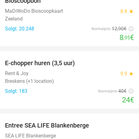
Bioscoopbon
MaDiWoDo Bioscoopkaart
8.8
star
Zeeland
Solgt: 20.248
12
,90
€
Normalpris
8
€
,95
favorite_border
E-chopper huren (3,5 uur)
40%
Rent & Joy
9.9
star
Breskens (+1 location)
Solgt: 183
40€
Normalpris
24€
favorite_border
Entree SEA LIFE Blankenberge
20%
SEA LIFE Blankenberge