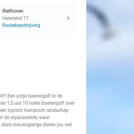
Riethoven
Heiereind 11
Routebeschrijving
lf? Een potje boerengolf in de
hier 1,5 uur 10 holes boerengolf over
n een typisch Kempisch landschap
or de alpacaweide, waar
 deze nieuwsgierige dieren jou wel