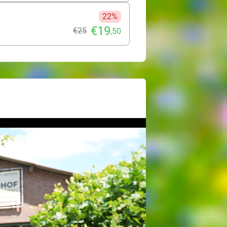
22%
€19
€25
,50