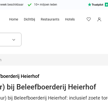
 week beschikbaar
10+ miljoen leden
Home
Dichtbij
Restaurants
Hotels
keyboard_arrow_down
boerderij Heierhof
r) bij Beleefboerderij Heierhof
uur) bij Beleefboerderij Heierhof: inclusief zoete to