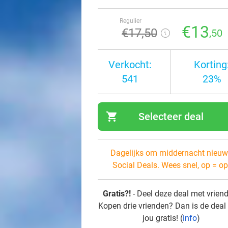
Regulier
€13
€17
,50
,50
Verkocht:
Korting
541
23%
shopping_cart
Selecteer deal
navi
Dagelijks om middernacht nieuw
Social Deals. Wees snel, op = op
Gratis?!
- Deel deze deal met vrien
Kopen drie vrienden? Dan is de deal
jou gratis! (
info
)