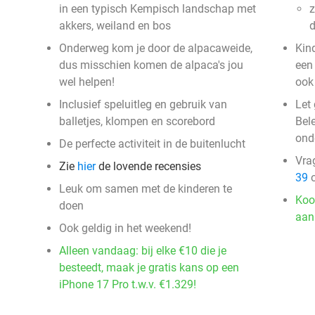
in een typisch Kempisch landschap met
z
akkers, weiland en bos
Onderweg kom je door de alpacaweide,
Kin
dus misschien komen de alpaca's jou
een 
wel helpen!
ook
Inclusief speluitleg en gebruik van
Let
balletjes, klompen en scorebord
Bele
ond
De perfecte activiteit in de buitenlucht
Vra
Zie
hier
de lovende recensies
39
o
Leuk om samen met de kinderen te
Koo
doen
aan
Ook geldig in het weekend!
Alleen vandaag: bij elke €10 die je
besteedt, maak je gratis kans op een
iPhone 17 Pro t.w.v. €1.329!