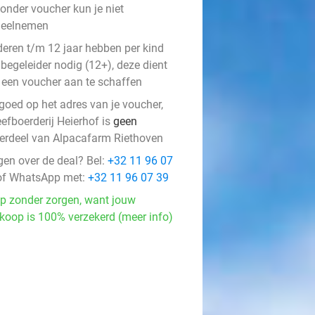
onder voucher kun je niet
deelnemen
deren t/m 12 jaar hebben per kind
begeleider nodig (12+), deze dient
 een voucher aan te schaffen
 goed op het adres van je voucher,
efboerderij Heierhof is
geen
erdeel van Alpacafarm Riethoven
gen over de deal? Bel:
+32 11 96 07
f WhatsApp met:
+32 11 96 07 39
p zonder zorgen, want jouw
koop is 100% verzekerd (meer info)