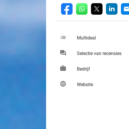
whatsapp
linkedin
fb
mai
list
keybo
Multideal
chat
keybo
Selectie van recensies
work
keybo
Bedrijf
language
keybo
Website