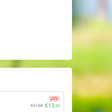
23%
€13
€17
,50
,50