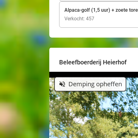
Alpaca-golf (1,5 uur) + zoete tor
Verkocht: 457
Beleefboerderij Heierhof
Demping opheffen
volume_off