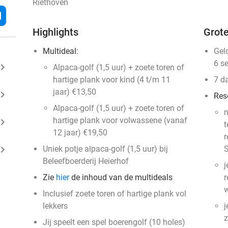
Riethoven
l
Highlights
Grote
Multideal:
Gel
6 s
ard_arrow_right
Alpaca-golf (1,5 uur) + zoete toren of
hartige plank voor kind (4 t/m 11
7 d
jaar) €13,50
ard_arrow_right
Res
Alpaca-golf (1,5 uur) + zoete toren of
n
hartige plank voor volwassene (vanaf
ard_arrow_right
t
12 jaar) €19,50
r
ard_arrow_right
Uniek potje alpaca-golf (1,5 uur) bij
S
Beleefboerderij Heierhof
j
Zie
hier
de inhoud van de multideals
r
w
Inclusief zoete toren of hartige plank vol
lekkers
j
z
Jij speelt een spel boerengolf (10 holes)