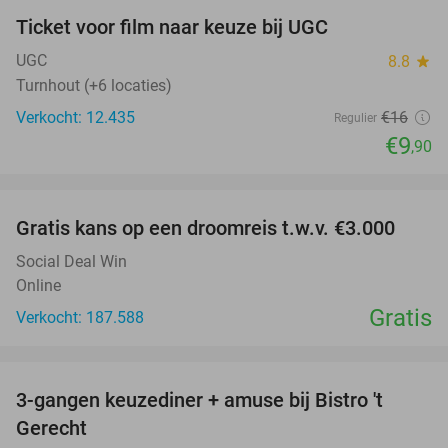
Ticket voor film naar keuze bij UGC
38%
UGC
8.8
star
Turnhout (+6 locaties)
Verkocht: 12.435
€16
Regulier
€9
,90
favorite_border
Gratis kans op een droomreis t.w.v. €3.000
Social Deal Win
Online
Gratis
Verkocht: 187.588
favorite_border
3-gangen keuzediner + amuse bij Bistro 't
38%
Gerecht