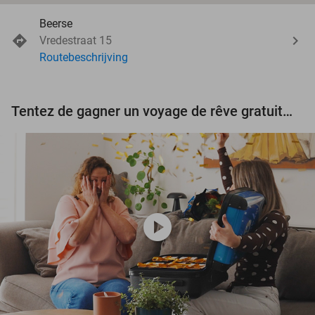
Beerse
Vredestraat 15
Routebeschrijving
Tentez de gagner un voyage de rêve gratuit d'une valeur de 3.000 € !
play_circle