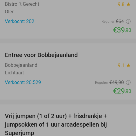
Bistro ´t Gerecht
9.8
star
Olen
Verkocht: 202
€64
Regulier
€39
,90
favorite_border
Entree voor Bobbejaanland
40%
Bobbejaanland
9.1
star
Lichtaart
Verkocht: 20.529
€49
,90
Regulier
€29
,90
favorite_border
Vrij jumpen (1 of 2 uur) + frisdrankje +
52%
jumpsokken of 1 uur arcadespellen bij
Superjump