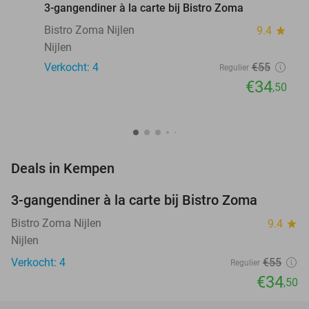
3-gangendiner à la carte bij Bistro Zoma
Bistro Zoma Nijlen
9.4
star
Nijlen
Verkocht: 4
€55
Regulier
€34
,50
favorite_border
Deals in Kempen
3-gangendiner à la carte bij Bistro Zoma
37%
NEW
TODAY
Bistro Zoma Nijlen
9.4
star
Nijlen
Verkocht: 4
€55
Regulier
€34
,50
favorite_border