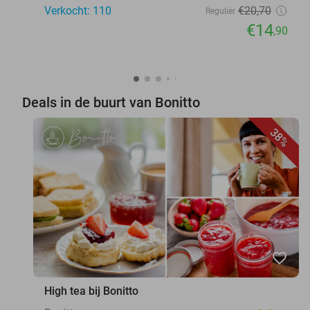
Verkocht: 110
€20
,70
Regulier
€14
,90
Deals in de buurt van Bonitto
38%
favorite_border
High tea bij Bonitto