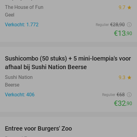
The House of Fun
9.7
star
Geel
Verkocht: 1.772
€28
,90
Regulier
€13
,90
favorite_border
Sushicombo (50 stuks) + 5 mini-loempia's voor
52%
afhaal bij Sushi Nation Beerse
Sushi Nation
9.3
star
Beerse
Verkocht: 406
€68
Regulier
€32
,90
favorite_border
Entree voor Burgers' Zoo
18%