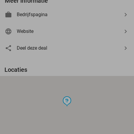
Meer informatie
Bedrijfspagina
Website
Deel deze deal
Locaties
food