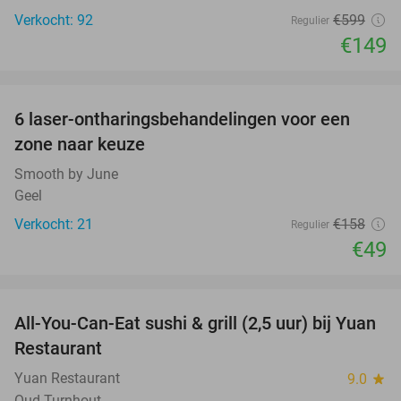
Verkocht: 92
€599
Regulier
€149
favorite_border
6 laser-ontharingsbehandelingen voor een
69%
zone naar keuze
Smooth by June
Geel
Verkocht: 21
€158
Regulier
€49
favorite_border
All-You-Can-Eat sushi & grill (2,5 uur) bij Yuan
35%
Restaurant
Yuan Restaurant
9.0
star
Oud-Turnhout