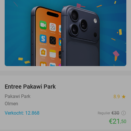
favorite_border
Entree Pakawi Park
28%
Pakawi Park
8.9
star
Olmen
Verkocht: 12.868
€30
Regulier
€21
,50
favorite_border