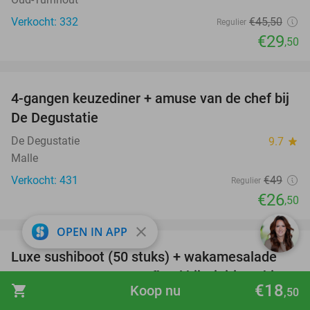
Verkocht: 332
€45
,50
Regulier
€29
,50
favorite_border
4-gangen keuzediner + amuse van de chef bij
46%
De Degustatie
De Degustatie
9.7
star
Malle
Verkocht: 431
€49
Regulier
€26
,50
favorite_border
close
OPEN IN APP
Luxe sushiboot (50 stuks) + wakamesalade
55%
voor 2 personen voor afhaal bij Nigiri Sushi
€18
shopping_cart
Koop nu
,50
Nigiri Sushi
9.1
star