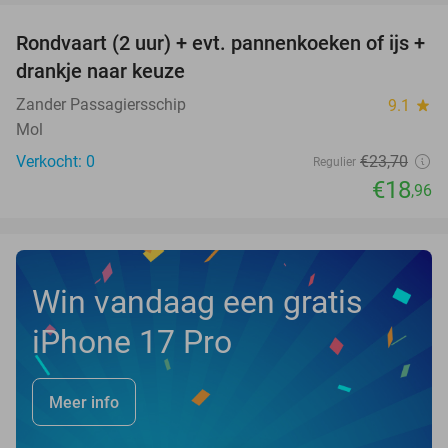
Rondvaart (2 uur) + evt. pannenkoeken of ijs +
20%
NEW
drankje naar keuze
TODAY
Zander Passagiersschip
9.1
star
Mol
Verkocht: 0
€23
,70
Regulier
€18
,96
Win vandaag een gratis
iPhone 17 Pro
Meer info