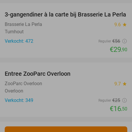
3-gangendiner à la carte bij Brasserie La Perla
47%
Brasserie La Perla
9.6
star
Turnhout
Verkocht: 472
€56
Regulier
€29
,90
favorite_border
Entree ZooParc Overloon
34%
NEW
TODAY
ZooParc Overloon
9.7
star
Overloon
Verkocht: 349
€25
Regulier
€16
,50