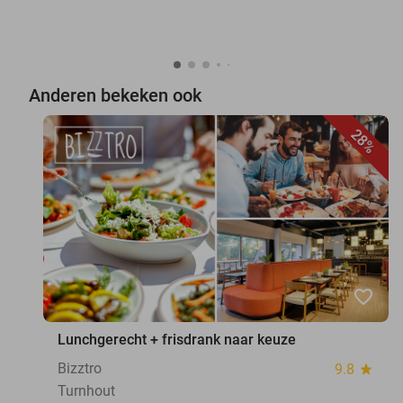
Anderen bekeken ook
28%
favorite_border
Lunchgerecht + frisdrank naar keuze
Bizztro
9.8
star
Turnhout