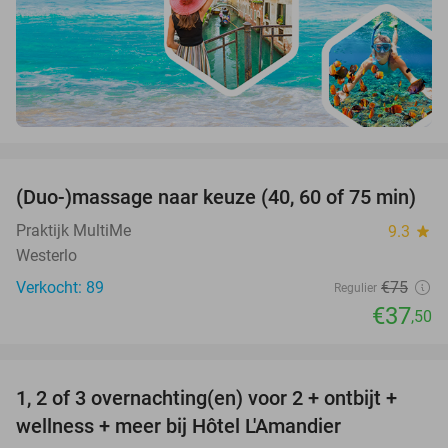
favorite_border
(Duo-)massage naar keuze (40, 60 of 75 min)
50%
Praktijk MultiMe
9.3
star
Westerlo
Verkocht: 89
€75
Regulier
€37
,50
favorite_border
1, 2 of 3 overnachting(en) voor 2 + ontbijt +
32%
NEW
wellness + meer bij Hôtel L'Amandier
TODAY