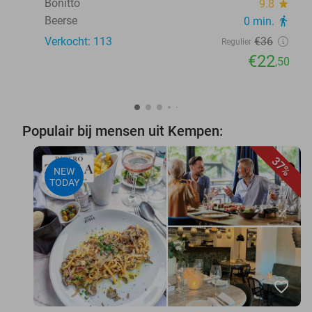
Bonitto
9.8
star
Beerse
0 min.
directions_walk
Verkocht: 113
€36
Regulier
€22
,50
Populair bij mensen uit Kempen:
37%
NEW
TODAY
favorite_border