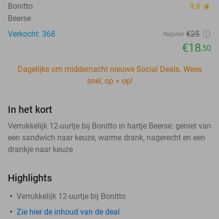
Bonitto
9.8
star
Beerse
Verkocht: 368
€25
Regulier
€18
,50
Dagelijks om middernacht nieuwe Social Deals. Wees
snel, op = op!
In het kort
Verrukkelijk 12-uurtje bij Bonitto in hartje Beerse: geniet van
een sandwich naar keuze, warme drank, nagerecht en een
drankje naar keuze
Highlights
Verrukkelijk 12-uurtje bij Bonitto
Zie hier de inhoud van de deal