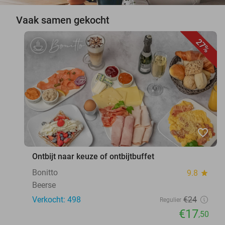
Vaak samen gekocht
27%
favorite_border
Ontbijt naar keuze of ontbijtbuffet
Bonitto
9.8
star
Beerse
Verkocht: 498
€24
Regulier
€17
,50