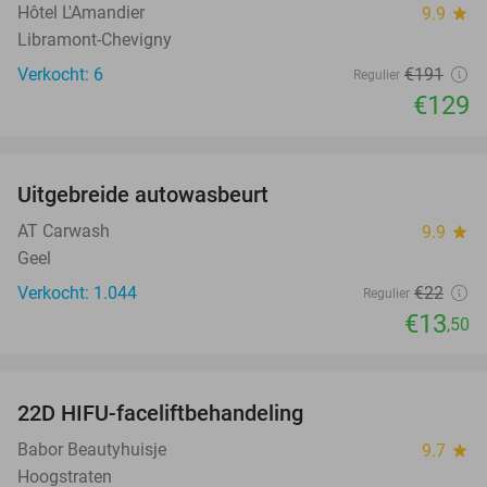
Hôtel L'Amandier
9.9
star
Libramont-Chevigny
Verkocht: 6
€191
Regulier
€129
favorite_border
Uitgebreide autowasbeurt
39%
AT Carwash
9.9
star
Geel
Verkocht: 1.044
€22
Regulier
€13
,50
favorite_border
22D HIFU-faceliftbehandeling
75%
Babor Beautyhuisje
9.7
star
Hoogstraten