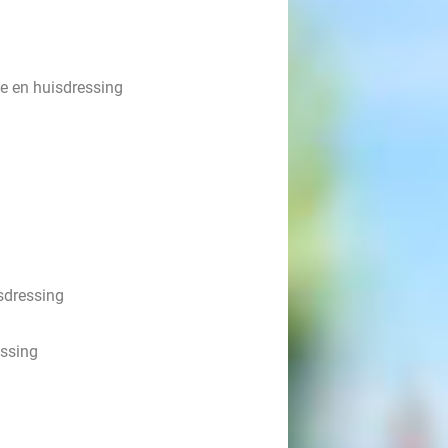
de en huisdressing
sdressing
essing