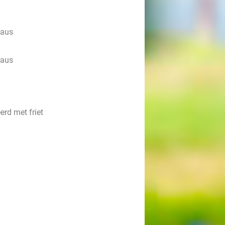
saus
saus
erd met friet