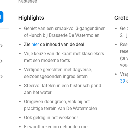
Kasterlee
l
Highlights
Grote
Geniet van een smaakvol 3-gangendiner
Gel
of -lunch bij Brasserie De Watermolen
21 
Zie
hier
de inhoud van de deal
Res
ard_arrow_right
rese
Vrije keuze van de kaart met klassiekers
(te 
ard_arrow_right
met een moderne toets
vou
Verfijnde gerechten met dagverse,
Vra
ard_arrow_right
seizoensgebonden ingrediënten
39
o
Sfeervol tafelen in een historisch pand
aan het water
Omgeven door groen, vlak bij het
prachtige terrein van De Watermolen
Ook geldig in het weekend!
Er wordt rekening gehouden met