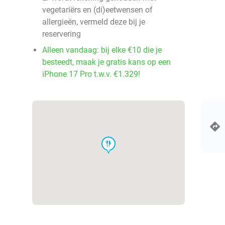
vegetariërs en (di)eetwensen of
allergieën, vermeld deze bij je
reservering
Alleen vandaag: bij elke €10 die je
besteedt, maak je gratis kans op een
iPhone 17 Pro t.w.v. €1.329!
food