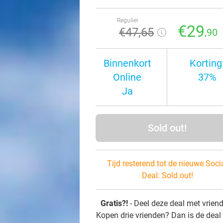
Regulier
€29
€47
,65
,90
Binnenkort
Korting
Online
37%
Ja
Sold out!
Tijd resterend tot de nieuwe Soci
Deal:
Sold out!
Gratis?!
- Deel deze deal met vrien
Kopen drie vrienden? Dan is de deal