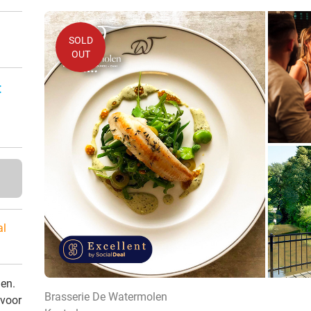
SOLD
OUT
:
al
den.
Brasserie De Watermolen
 voor