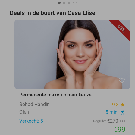
Deals in de buurt van Casa Elise
63%
favorite_border
Permanente make-up naar keuze
Sohad Handiri
9.8
star
Olen
5 min.
directions_walk
Verkocht: 5
€270
Regulier
€99