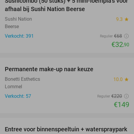
Sushicombo (50 stuks) + 5 mini-loempia's voor
52%
afhaal bij Sushi Nation Beerse
Sushi Nation
9.3
star
Beerse
Verkocht: 391
€68
Regulier
€32
,90
favorite_border
Permanente make-up naar keuze
32%
Bonetti Esthetics
10.0
star
Lommel
Verkocht: 57
€220
Regulier
€149
favorite_border
Entree voor binnenspeeltuin + waterspraypark
40%