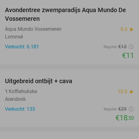
Avondentree zwemparadijs Aqua Mundo De
15%
Vossemeren
Aqua Mundo Vossemeren
9.3
star
Lommel
Verkocht: 6.181
€13
Regulier
€11
favorite_border
Uitgebreid ontbijt + cava
36%
't Koffiehukske
10.0
star
Arendonk
Verkocht: 133
€29
Regulier
€18
,50
favorite_border