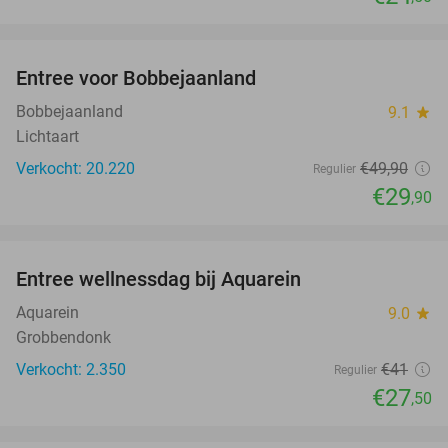
favorite_border
Entree voor Bobbejaanland
40%
Bobbejaanland
9.1
star
Lichtaart
Verkocht: 20.220
€49
,90
Regulier
€29
,90
favorite_border
Entree wellnessdag bij Aquarein
33%
Aquarein
9.0
star
Grobbendonk
Verkocht: 2.350
€41
Regulier
€27
,50
favorite_border