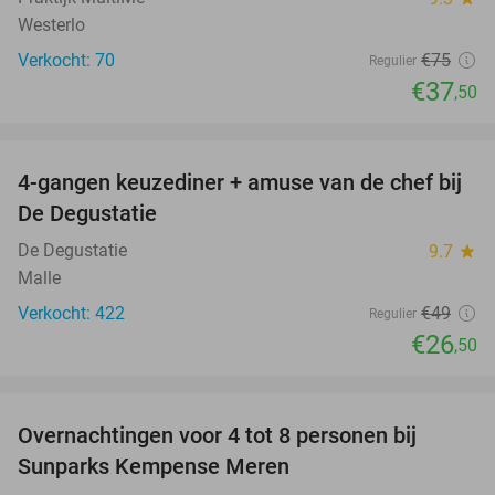
Westerlo
Verkocht: 70
€75
Regulier
€37
,50
favorite_border
4-gangen keuzediner + amuse van de chef bij
46%
De Degustatie
De Degustatie
9.7
star
Malle
Verkocht: 422
€49
Regulier
€26
,50
favorite_border
Overnachtingen voor 4 tot 8 personen bij
Sunparks Kempense Meren