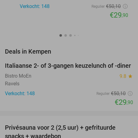
Verkocht: 148
€50
,10
Regulier
€29
,90
favorite_border
Deals in Kempen
Italiaanse 2- of 3-gangen keuzelunch of -diner
40%
Bistro MoEn
9.8
star
Ravels
Verkocht: 148
€50
,10
Regulier
€29
,90
favorite_border
Privésauna voor 2 (2,5 uur) + gefrituurde
35%
NEW
snacks + waardebon
TODAY