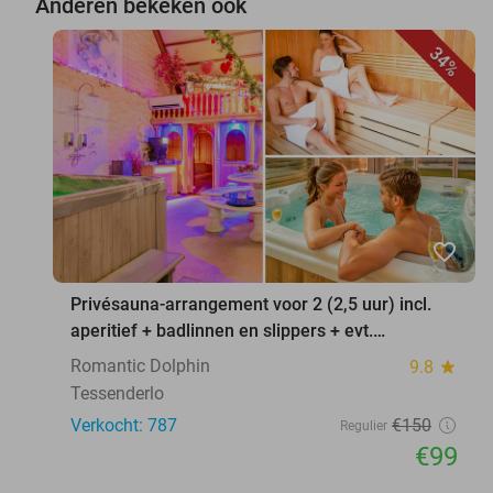
Anderen bekeken ook
34%
favorite_border
Privésauna-arrangement voor 2 (2,5 uur) incl.
aperitief + badlinnen en slippers + evt.
borrelplank
Romantic Dolphin
9.8
star
Tessenderlo
Verkocht: 787
€150
Regulier
€99