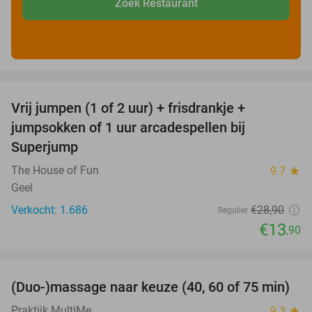
Zoek Restaurant
favorite_border
Vrij jumpen (1 of 2 uur) + frisdrankje +
52%
jumpsokken of 1 uur arcadespellen bij
Superjump
The House of Fun
9.7
star
Geel
Verkocht: 1.686
€28
,90
Regulier
€13
,90
favorite_border
(Duo-)massage naar keuze (40, 60 of 75 min)
50%
Praktijk MultiMe
9.3
star