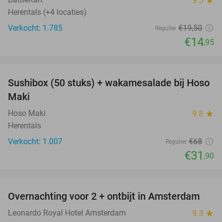
9.5
Herentals (+4 locaties)
Verkocht: 1.785
€19
,50
Regulier
€14
,95
favorite_border
Sushibox (50 stuks) + wakamesalade bij Hoso
53%
Maki
Hoso Maki
9.8
star
Herentals
Verkocht: 1.007
€68
Regulier
€31
,90
favorite_border
Overnachting voor 2 + ontbijt in Amsterdam
10%
Leonardo Royal Hotel Amsterdam
9.3
star