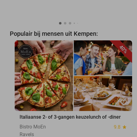
Populair bij mensen uit Kempen:
40%
favorite_border
Italiaanse 2- of 3-gangen keuzelunch of -diner
Bistro MoEn
9.8
star
Ravels