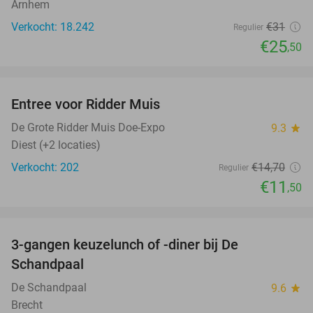
Arnhem
Verkocht: 18.242
€31
Regulier
€25
,50
favorite_border
Entree voor Ridder Muis
22%
NEW
TODAY
De Grote Ridder Muis Doe-Expo
9.3
star
Diest (+2 locaties)
Verkocht: 202
€14
,70
Regulier
€11
,50
favorite_border
3-gangen keuzelunch of -diner bij De
48%
Schandpaal
De Schandpaal
9.6
star
Brecht