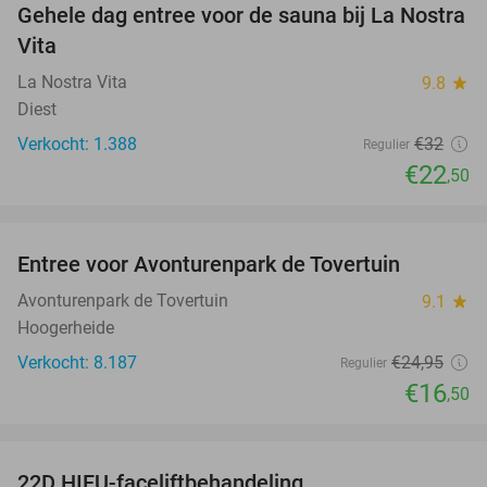
Gehele dag entree voor de sauna bij La Nostra
30%
Vita
La Nostra Vita
9.8
star
Diest
Verkocht: 1.388
€32
Regulier
€22
,50
favorite_border
Entree voor Avonturenpark de Tovertuin
34%
Avonturenpark de Tovertuin
9.1
star
Hoogerheide
Verkocht: 8.187
€24
,95
Regulier
€16
,50
favorite_border
22D HIFU-faceliftbehandeling