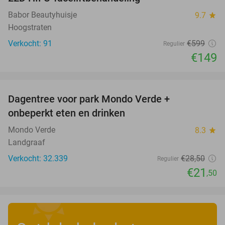
75%
Babor Beautyhuisje
9.7
star
Hoogstraten
Verkocht: 91
€599
Regulier
€149
favorite_border
Dagentree voor park Mondo Verde +
25%
onbeperkt eten en drinken
Mondo Verde
8.3
star
Landgraaf
Verkocht: 32.339
€28
,50
Regulier
€21
,50