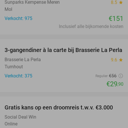
Sunparks Kempense Meren
8.5
star
Mol
€151
Verkocht: 975
Inclusief alle bijkomende kosten
favorite_border
3-gangendiner à la carte bij Brasserie La Perla
47%
Brasserie La Perla
9.6
star
Turnhout
Verkocht: 375
€56
Regulier
€29
,90
favorite_border
Gratis kans op een droomreis t.w.v. €3.000
Social Deal Win
Online