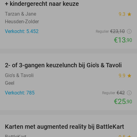
+ kindergerecht naar keuze
Tarzan & Jane
9.3
star
Heusden-Zolder
Verkocht: 5.452
€23
,10
Regulier
€13
,90
favorite_border
2- of 3-gangen keuzelunch bij Gio's & Tavoli
38%
Gio's & Tavoli
9.9
star
Geel
Verkocht: 785
€42
Regulier
€25
,90
favorite_border
Karten met augmented reality bij BattleKart
23%
BattleKart
star