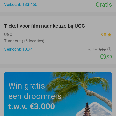
Gratis
Verkocht: 183.460
favorite_border
Ticket voor film naar keuze bij UGC
38%
UGC
8.8
star
Turnhout (+6 locaties)
Verkocht: 10.741
€16
Regulier
€9
,90
Win gratis
een droomreis
t.w.v. €3.000