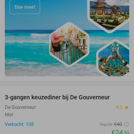
Doe mee!
favorite_border
3-gangen keuzediner bij De Gouverneur
39%
De Gouverneur
9.5
star
Mol
Verkocht: 108
€40
Regulier
€24
,50