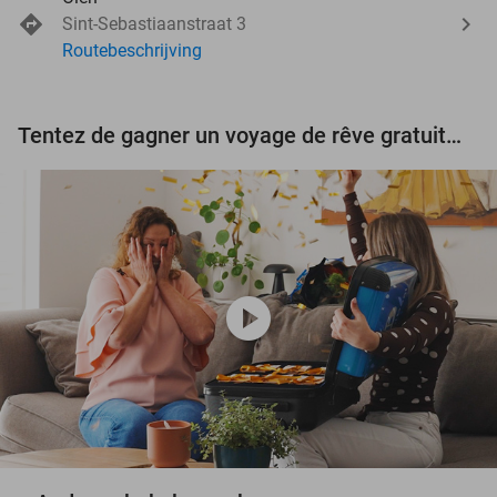
Sint-Sebastiaanstraat 3
Routebeschrijving
Tentez de gagner un voyage de rêve gratuit d'une valeur de 3.000 € !
play_circle