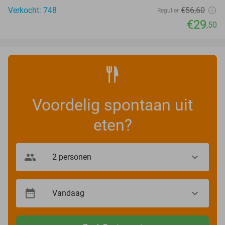
Verkocht: 748
€56
,60
Regulier
€29
,50
Voordelig spontaan uit
eten?