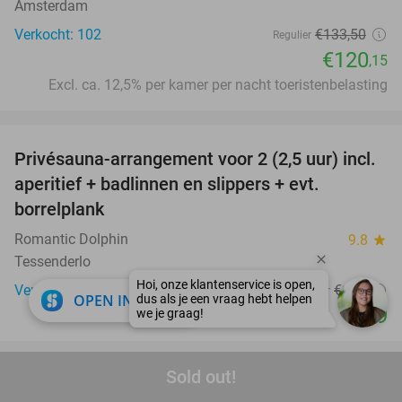
Amsterdam
Verkocht: 102
€133
,50
Regulier
€120
,15
Excl. ca. 12,5% per kamer per nacht toeristenbelasting
favorite_border
Privésauna-arrangement voor 2 (2,5 uur) incl.
34%
aperitief + badlinnen en slippers + evt.
borrelplank
Romantic Dolphin
9.8
star
Tessenderlo
Verkocht: 787
€150
Regulier
close
OPEN IN APP
€99
favorite_border
Sold out!
2- of 3-gangen keuzelunch of -diner bij Caro's
26%