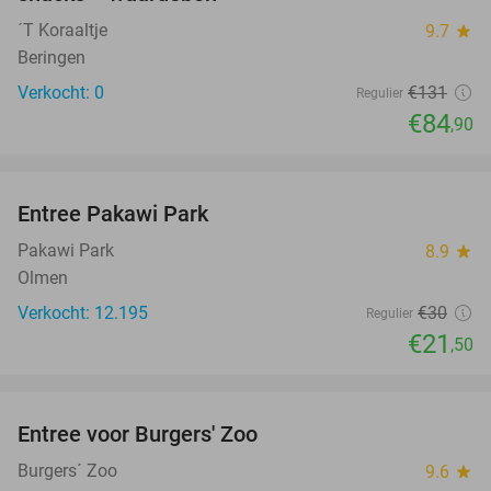
´T Koraaltje
9.7
star
Beringen
Verkocht: 0
€131
Regulier
€84
,90
favorite_border
Entree Pakawi Park
28%
Pakawi Park
8.9
star
Olmen
Verkocht: 12.195
€30
Regulier
€21
,50
favorite_border
Entree voor Burgers' Zoo
18%
Burgers´ Zoo
9.6
star