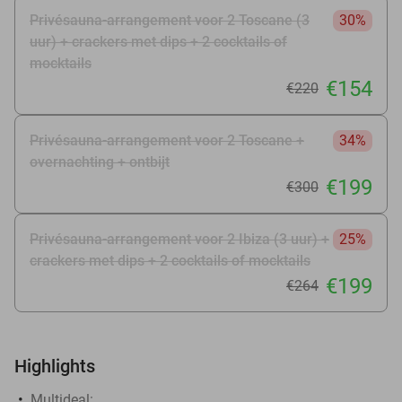
Privésauna-arrangement voor 2 Toscane (3
30%
uur) + crackers met dips + 2 cocktails of
mocktails
€154
€220
Privésauna-arrangement voor 2 Toscane +
34%
overnachting + ontbijt
€199
€300
Privésauna-arrangement voor 2 Ibiza (3 uur) +
25%
crackers met dips + 2 cocktails of mocktails
€199
€264
Highlights
Multideal: