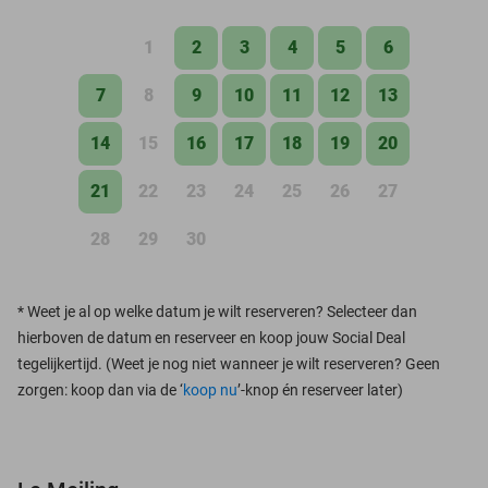
1
2
3
4
5
6
7
8
9
10
11
12
13
14
15
16
17
18
19
20
21
22
23
24
25
26
27
28
29
30
*
Weet je al op welke datum je wilt reserveren? Selecteer dan
hierboven de datum en reserveer en koop jouw Social Deal
tegelijkertijd. (Weet je nog niet wanneer je wilt reserveren? Geen
zorgen: koop dan via de ‘
koop nu
’-knop én reserveer later)