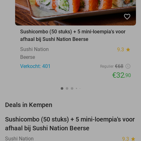
favorite_border
Sushicombo (50 stuks) + 5 mini-loempia's voor
afhaal bij Sushi Nation Beerse
Sushi Nation
9.3
star
Beerse
Verkocht: 401
€68
Regulier
€32
,90
favorite_border
Deals in Kempen
Sushicombo (50 stuks) + 5 mini-loempia's voor
52%
afhaal bij Sushi Nation Beerse
Sushi Nation
9.3
star