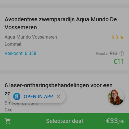
favorite_border
Avondentree zwemparadijs Aqua Mundo De
15%
Vossemeren
Aqua Mundo Vossemeren
9.3
star
Lommel
Verkocht: 6.358
€13
Regulier
€11
favorite_border
6 laser-ontharingsbehandelingen voor een
69%
zone naar keuze
close
OPEN IN APP
Smooth by June
Geel
Verkocht: 21
€158
€33
Regulier
shopping_cart
Selecteer deal
,95
€49