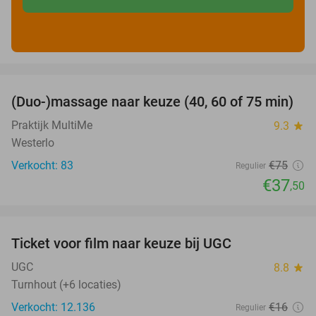
favorite_border
(Duo-)massage naar keuze (40, 60 of 75 min)
50%
Praktijk MultiMe
9.3
star
Westerlo
Verkocht: 83
€75
Regulier
€37
,50
favorite_border
Ticket voor film naar keuze bij UGC
38%
UGC
8.8
star
Turnhout (+6 locaties)
Verkocht: 12.136
€16
Regulier