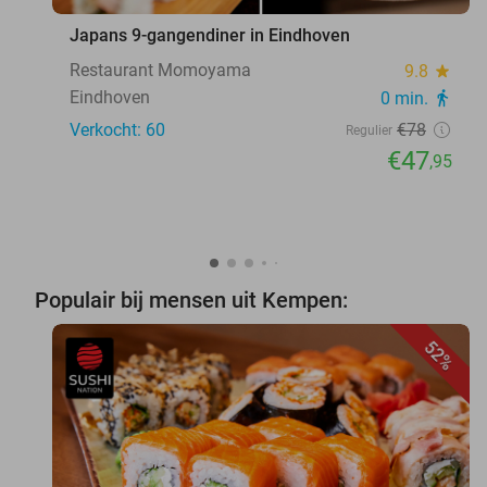
Japans 9-gangendiner in Eindhoven
Restaurant Momoyama
9.8
star
Eindhoven
0 min.
directions_walk
Verkocht: 60
€78
Regulier
€47
,95
Populair bij mensen uit Kempen:
52%