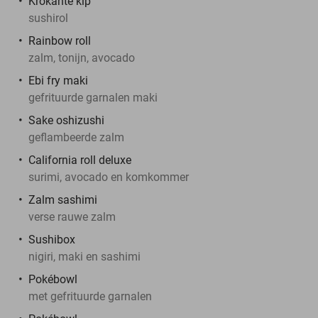
Krokante kip
sushirol
Rainbow roll
zalm, tonijn, avocado
Ebi fry maki
gefrituurde garnalen maki
Sake oshizushi
geflambeerde zalm
California roll deluxe
surimi, avocado en komkommer
Zalm sashimi
verse rauwe zalm
Sushibox
nigiri, maki en sashimi
Pokébowl
met gefrituurde garnalen