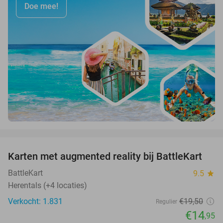
Doe mee!
favorite_border
Karten met augmented reality bij BattleKart
23%
BattleKart
9.5
star
Herentals (+4 locaties)
Verkocht: 1.831
€19
,50
Regulier
€14
,95