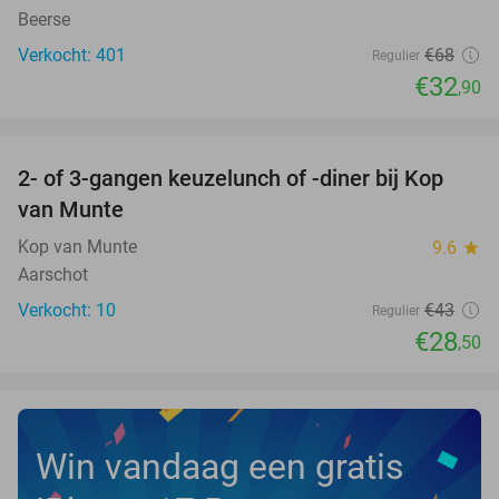
Beerse
Verkocht: 401
€68
Regulier
€32
,90
favorite_border
2- of 3-gangen keuzelunch of -diner bij Kop
34%
NEW
van Munte
TODAY
Kop van Munte
9.6
star
Aarschot
Verkocht: 10
€43
Regulier
€28
,50
Win vandaag een gratis