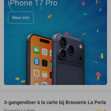
iPhone 17 Pro
Meer info
favorite_border
3-gangendiner à la carte bij Brasserie La Perla
47%
Brasserie La Perla
9.6
star