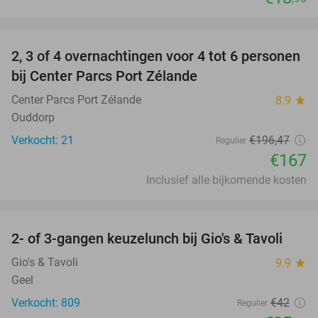
favorite_border
2, 3 of 4 overnachtingen voor 4 tot 6 personen
15%
bij Center Parcs Port Zélande
Center Parcs Port Zélande
8.9
star
Ouddorp
Verkocht: 21
€196
,47
Regulier
€167
Inclusief alle bijkomende kosten
favorite_border
2- of 3-gangen keuzelunch bij Gio's & Tavoli
38%
Gio's & Tavoli
9.9
star
Geel
Verkocht: 809
€42
Regulier