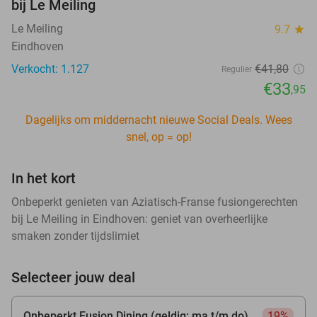
bij Le Meiling
Le Meiling
9.7
star
Eindhoven
Verkocht: 1.127
€41
,80
Regulier
€33
,95
Dagelijks om middernacht nieuwe Social Deals. Wees
snel, op = op!
In het kort
Onbeperkt genieten van Aziatisch-Franse fusiongerechten
bij Le Meiling in Eindhoven: geniet van overheerlijke
smaken zonder tijdslimiet
Selecteer jouw deal
Onbeperkt Fusion Dining (geldig: ma t/m do)
19%