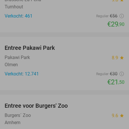
Turnhout
Verkocht: 461
€56
Regulier
€29
,90
favorite_border
Entree Pakawi Park
28%
Pakawi Park
8.9
star
Olmen
Verkocht: 12.741
€30
Regulier
€21
,50
favorite_border
Entree voor Burgers' Zoo
18%
Burgers´ Zoo
9.6
star
Arnhem