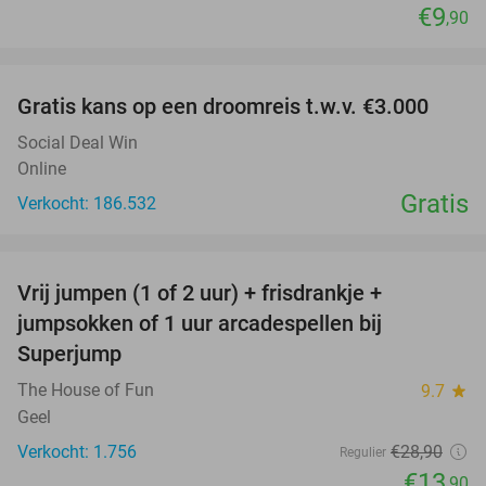
€9
,90
favorite_border
Gratis kans op een droomreis t.w.v. €3.000
Social Deal Win
Online
Gratis
Verkocht: 186.532
favorite_border
Vrij jumpen (1 of 2 uur) + frisdrankje +
52%
jumpsokken of 1 uur arcadespellen bij
Superjump
The House of Fun
9.7
star
Geel
Verkocht: 1.756
€28
,90
Regulier
€13
,90