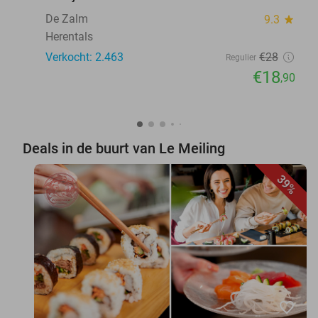
De Zalm
9.3
star
Herentals
Verkocht: 2.463
€28
Regulier
€18
,90
Deals in de buurt van Le Meiling
39%
favorite_border