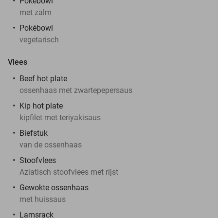
Pokébowl
met zalm
Pokébowl
vegetarisch
Vlees
Beef hot plate
ossenhaas met zwartepepersaus
Kip hot plate
kipfilet met teriyakisaus
Biefstuk
van de ossenhaas
Stoofvlees
Aziatisch stoofvlees met rijst
Gewokte ossenhaas
met huissaus
Lamsrack