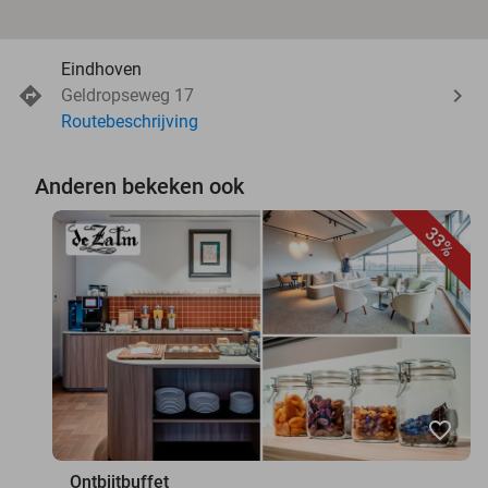
Eindhoven
Geldropseweg 17
Routebeschrijving
Anderen bekeken ook
33%
favorite_border
Ontbijtbuffet