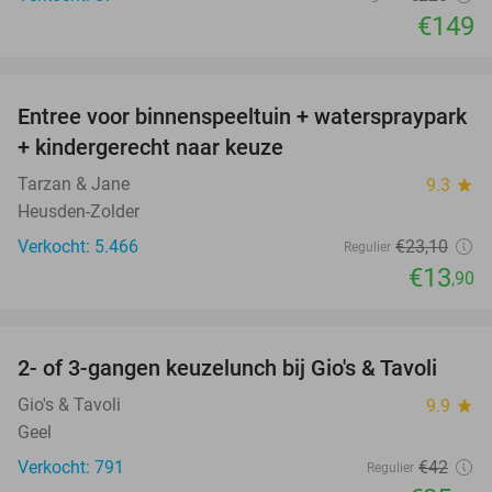
€149
favorite_border
Entree voor binnenspeeltuin + waterspraypark
40%
+ kindergerecht naar keuze
Tarzan & Jane
9.3
star
Heusden-Zolder
Verkocht: 5.466
€23
,10
Regulier
€13
,90
favorite_border
2- of 3-gangen keuzelunch bij Gio's & Tavoli
38%
Gio's & Tavoli
9.9
star
Geel
Verkocht: 791
€42
Regulier