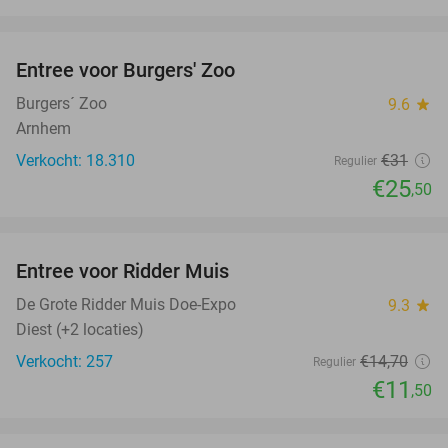
favorite_border
Entree voor Burgers' Zoo
18%
Burgers´ Zoo
9.6
star
Arnhem
Verkocht: 18.310
€31
Regulier
€25
,50
favorite_border
Entree voor Ridder Muis
22%
NEW
TODAY
De Grote Ridder Muis Doe-Expo
9.3
star
Diest (+2 locaties)
Verkocht: 257
€14
,70
Regulier
€11
,50
favorite_border