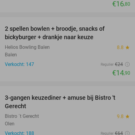
€16
,80
favorite_border
2 spellen bowlen + broodje, snacks of
38%
bickyburger + drankje naar keuze
Helios Bowling Balen
8.8
star
Balen
Verkocht: 147
€24
Regulier
€14
,90
favorite_border
3-gangen keuzediner + amuse bij Bistro 't
38%
Gerecht
Bistro ´t Gerecht
9.8
star
Olen
Verkocht: 188
€64
Regulier