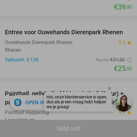
€39
,90
favorite_border
Entree voor Ouwehands Dierenpark Rhenen
19%
Ouwehands Dierenpark Rhenen
9.5
star
Rhenen
Verkocht: 3.136
€31
,50
Regulier
€25
,50
favorite_border
Paintball, gellyball of kids paintball (2 uur) +
41%
paint- of gellyballs bij Paintball Happening
close
OPEN IN APP
Paintball Happening
9.7
star
Leopoldsburg
Sold out!
Verkocht: 1.107
€22
Regulier