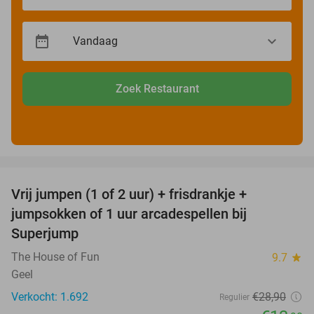
Zoek Restaurant
favorite_border
Vrij jumpen (1 of 2 uur) + frisdrankje +
52%
jumpsokken of 1 uur arcadespellen bij
Superjump
The House of Fun
9.7
star
Geel
Verkocht: 1.692
€28
,90
Regulier