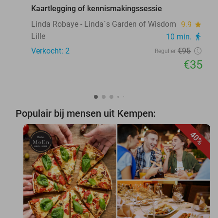
Kaartlegging of kennismakingssessie
Linda Robaye - Linda´s Garden of Wisdom
9.9
star
Lille
10 min.
directions_walk
Verkocht: 2
€95
Regulier
€35
Populair bij mensen uit Kempen:
40%