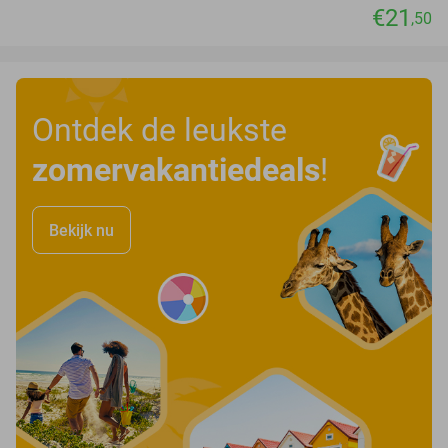
€21
,50
Ontdek de leukste
zomervakantiedeals
!
Bekijk nu