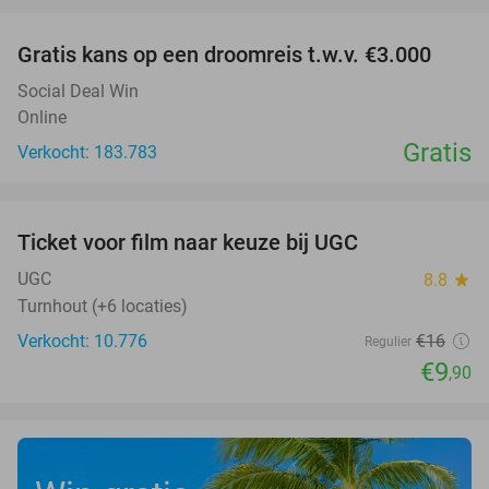
favorite_border
Gratis kans op een droomreis t.w.v. €3.000
Social Deal Win
Online
Gratis
Verkocht: 183.783
favorite_border
Ticket voor film naar keuze bij UGC
38%
UGC
8.8
star
Turnhout (+6 locaties)
Verkocht: 10.776
€16
Regulier
€9
,90