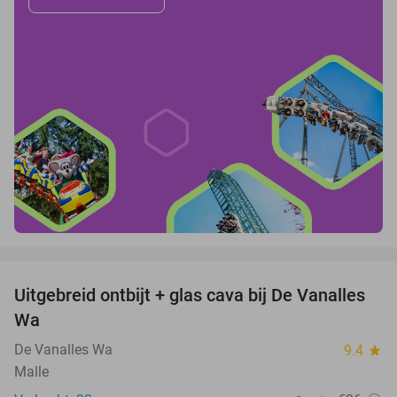
favorite_border
Uitgebreid ontbijt + glas cava bij De Vanalles
35%
Wa
De Vanalles Wa
9.4
star
Malle