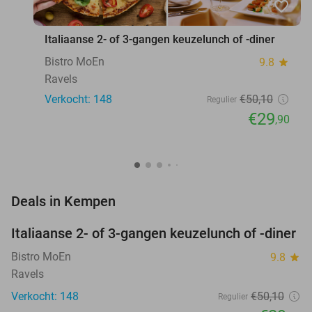
favorite_border
Italiaanse 2- of 3-gangen keuzelunch of -diner
Bistro MoEn
9.8
star
Ravels
Verkocht: 148
€50
,10
Regulier
€29
,90
favorite_border
Deals in Kempen
Italiaanse 2- of 3-gangen keuzelunch of -diner
40%
Bistro MoEn
9.8
star
Ravels
Verkocht: 148
€50
,10
Regulier