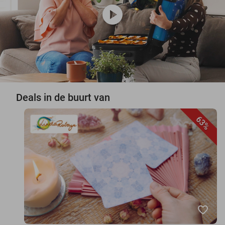
play_circle
Deals in de buurt van
63%
favorite_border