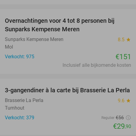
favorite_border
Overnachtingen voor 4 tot 8 personen bij
Sunparks Kempense Meren
Sunparks Kempense Meren
8.5
star
Mol
€151
Verkocht: 975
Inclusief alle bijkomende kosten
favorite_border
3-gangendiner à la carte bij Brasserie La Perla
47%
Brasserie La Perla
9.6
star
Turnhout
Verkocht: 379
€56
Regulier
€29
,90