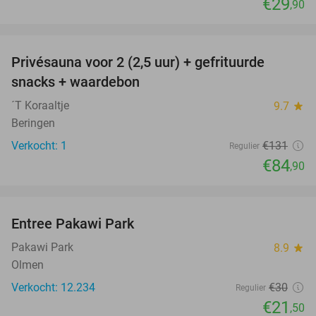
€29
,90
favorite_border
Privésauna voor 2 (2,5 uur) + gefrituurde
35%
NEW
snacks + waardebon
TODAY
´T Koraaltje
9.7
star
Beringen
Verkocht: 1
€131
Regulier
€84
,90
favorite_border
Entree Pakawi Park
28%
Pakawi Park
8.9
star
Olmen
Verkocht: 12.234
€30
Regulier
€21
,50