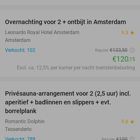
favorite_border
Overnachting voor 2 + ontbijt in Amsterdam
10%
Leonardo Royal Hotel Amsterdam
9.3
star
Amsterdam
Verkocht: 102
€133
,50
Regulier
€120
,15
Excl. ca. 12,5% per kamer per nacht toeristenbelasting
favorite_border
Privésauna-arrangement voor 2 (2,5 uur) incl.
34%
aperitief + badlinnen en slippers + evt.
borrelplank
Romantic Dolphin
9.8
star
Tessenderlo
Verkocht: 788
€150
Regulier