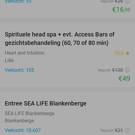
Verkocht: 93
€26
Regulier
€16
,90
favorite_border
Spirituele head spa + evt. Access Bars of
59%
gezichtsbehandeling (60, 70 of 80 min)
Heart and Intuition
10.0
star
Lille
Verkocht: 105
€120
Regulier
€49
favorite_border
Entree SEA LIFE Blankenberge
20%
SEA LIFE Blankenberge
Blankenberge
Verkocht: 10.607
€21
Regulier