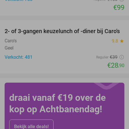
€99
favorite_border
2- of 3-gangen keuzelunch of -diner bij Caro's
26%
Caro's
9.8
star
Geel
Verkocht: 481
€39
Regulier
€28
,90
draai vanaf €19 over de
kop op Achtbanendag!
Bekijk alle deals!