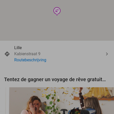
wellness
Lille
Kabienstraat 9
Routebeschrijving
Tentez de gagner un voyage de rêve gratuit d'une valeur de 3.000 € !