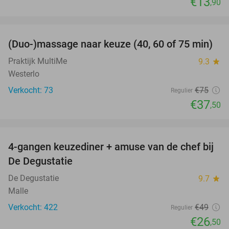
€13
,90
favorite_border
(Duo-)massage naar keuze (40, 60 of 75 min)
50%
Praktijk MultiMe
9.3
star
Westerlo
Verkocht: 73
€75
Regulier
€37
,50
favorite_border
4-gangen keuzediner + amuse van de chef bij
46%
De Degustatie
De Degustatie
9.7
star
Malle
Verkocht: 422
€49
Regulier
€26
,50