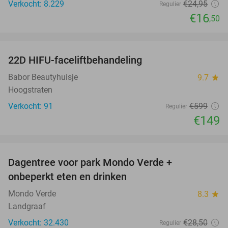
Verkocht: 8.229
€24
,95
Regulier
€16
,50
favorite_border
22D HIFU-faceliftbehandeling
75%
Babor Beautyhuisje
9.7
star
Hoogstraten
Verkocht: 91
€599
Regulier
€149
favorite_border
Dagentree voor park Mondo Verde +
25%
onbeperkt eten en drinken
Mondo Verde
8.3
star
Landgraaf
Verkocht: 32.430
€28
,50
Regulier