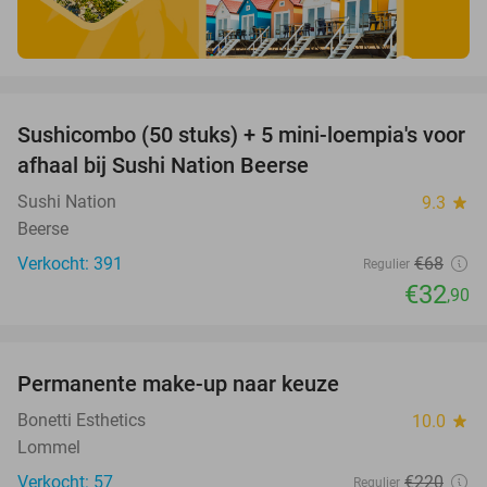
favorite_border
Sushicombo (50 stuks) + 5 mini-loempia's voor
52%
afhaal bij Sushi Nation Beerse
Sushi Nation
9.3
star
Beerse
Verkocht: 391
€68
Regulier
€32
,90
favorite_border
Permanente make-up naar keuze
32%
Bonetti Esthetics
10.0
star
Lommel
Verkocht: 57
€220
Regulier