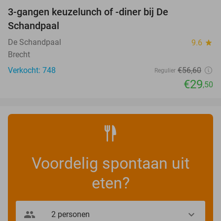
3-gangen keuzelunch of -diner bij De
48%
Schandpaal
De Schandpaal
9.6
star
Brecht
Verkocht: 748
€56
,60
Regulier
€29
,50
Voordelig spontaan uit
eten?