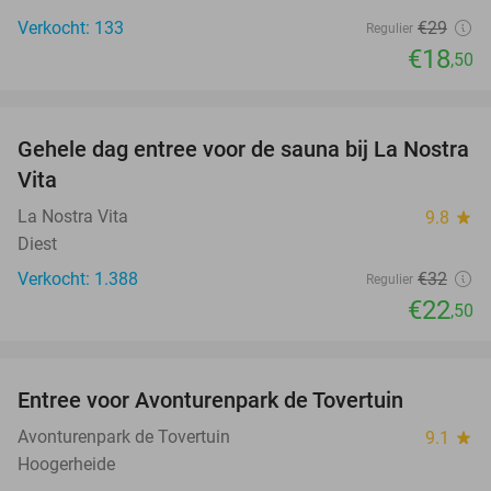
Verkocht: 133
€29
Regulier
€18
,50
favorite_border
Gehele dag entree voor de sauna bij La Nostra
30%
Vita
La Nostra Vita
9.8
star
Diest
Verkocht: 1.388
€32
Regulier
€22
,50
favorite_border
Entree voor Avonturenpark de Tovertuin
34%
Avonturenpark de Tovertuin
9.1
star
Hoogerheide