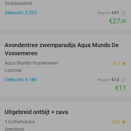
Grobbendonk
Verkocht: 2.353
€41
Regulier
€27
,50
favorite_border
Avondentree zwemparadijs Aqua Mundo De
15%
Vossemeren
Aqua Mundo Vossemeren
9.3
star
Lommel
Verkocht: 6.186
€13
Regulier
€11
favorite_border
Uitgebreid ontbijt + cava
36%
't Koffiehukske
10.0
star
Arendonk