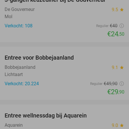
39%
De Gouverneur
9.5
star
Mol
Verkocht: 108
€40
Regulier
€24
,50
favorite_border
Entree voor Bobbejaanland
40%
Bobbejaanland
9.1
star
Lichtaart
Verkocht: 20.224
€49
,90
Regulier
€29
,90
favorite_border
Entree wellnessdag bij Aquarein
33%
Aquarein
9.0
star