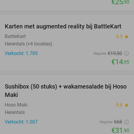
€25
,90
favorite_border
Karten met augmented reality bij BattleKart
23%
BattleKart
9.5
star
Herentals (+4 locaties)
Verkocht: 1.785
€19
,50
Regulier
€14
,95
favorite_border
Sushibox (50 stuks) + wakamesalade bij Hoso
53%
Maki
Hoso Maki
9.8
star
Herentals
Verkocht: 1.007
€68
Regulier
€31
,90