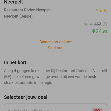
Neerpelt
Restaurant Rodeo Neerpelt
9.2
star
Neerpelt (België)
€57
Regulier
€24
,90
Binnenkort online::
Sold out!
In het kort
Zalig 4-gangen keuzediner bij Restaurant Rodeo in Neerpelt
(BE): beleef een geweldige avond bij één van de beste
steakrestaurants in de regio
Selecteer jouw deal
Early bird (snelle kopers)
56%