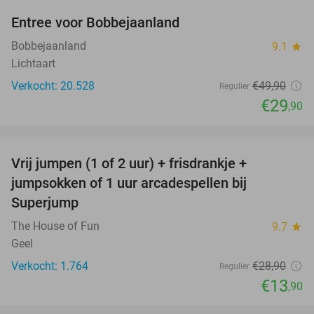
Entree voor Bobbejaanland
40%
Bobbejaanland
9.1
star
Lichtaart
Verkocht: 20.528
€49
,90
Regulier
€29
,90
favorite_border
Vrij jumpen (1 of 2 uur) + frisdrankje +
52%
jumpsokken of 1 uur arcadespellen bij
Superjump
The House of Fun
9.7
star
Geel
Verkocht: 1.764
€28
,90
Regulier
€13
,90
favorite_border