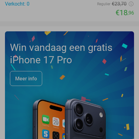
Verkocht: 0
€23
,70
Regulier
€18
,96
Win vandaag een gratis
iPhone 17 Pro
Meer info