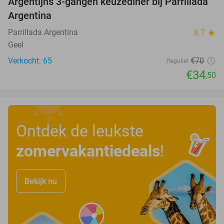
Argentijns 3-gangen keuzediner bij Parrillada
51%
Argentina
Parrillada Argentina
8.7
star
Geel
Verkocht: 65
€70
Regulier
€34
,50
Ontdek de leukste
zomervakantiedeals
!
Bekijk nu