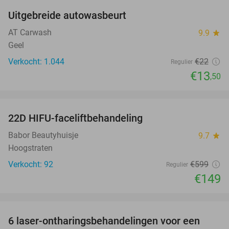
Uitgebreide autowasbeurt
39%
AT Carwash
9.9
star
Geel
Verkocht: 1.044
€22
Regulier
€13
,50
favorite_border
22D HIFU-faceliftbehandeling
75%
Babor Beautyhuisje
9.7
star
Hoogstraten
Verkocht: 92
€599
Regulier
€149
favorite_border
6 laser-ontharingsbehandelingen voor een
69%