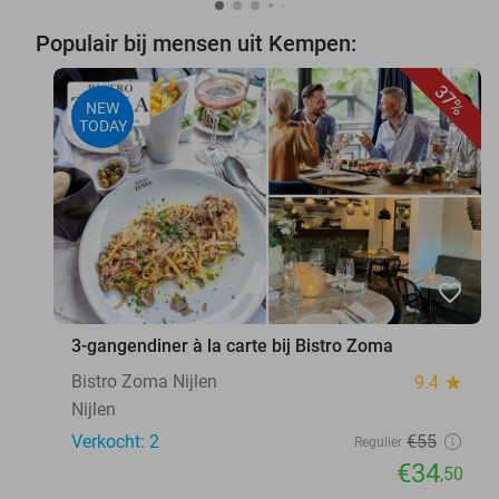
Populair bij mensen uit Kempen:
37%
NEW
TODAY
favorite_border
3-gangendiner à la carte bij Bistro Zoma
Bistro Zoma Nijlen
9.4
star
Nijlen
Verkocht: 2
€55
Regulier
€34
,50