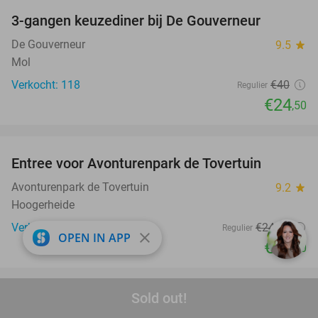
3-gangen keuzediner bij De Gouverneur
39%
De Gouverneur
9.5
star
Mol
Verkocht: 118
€40
Regulier
€24
,50
favorite_border
Entree voor Avonturenpark de Tovertuin
34%
Avonturenpark de Tovertuin
9.2
star
Hoogerheide
Verkocht: 8.682
€24
,95
Regulier
close
OPEN IN APP
€16
,50
favorite_border
Sold out!
Sushibox (54 stuks) + 6 loempia's voor afhaal
27%