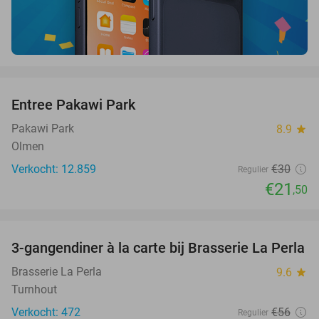
favorite_border
Entree Pakawi Park
28%
Pakawi Park
8.9
star
Olmen
Verkocht: 12.859
€30
Regulier
€21
,50
favorite_border
3-gangendiner à la carte bij Brasserie La Perla
47%
Brasserie La Perla
9.6
star
Turnhout
Verkocht: 472
€56
Regulier