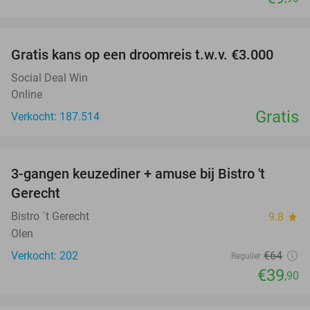
favorite_border
Gratis kans op een droomreis t.w.v. €3.000
Social Deal Win
Online
Gratis
Verkocht: 187.514
favorite_border
3-gangen keuzediner + amuse bij Bistro 't
38%
Gerecht
Bistro ´t Gerecht
9.8
star
Olen
Verkocht: 202
€64
Regulier
€39
,90
favorite_border