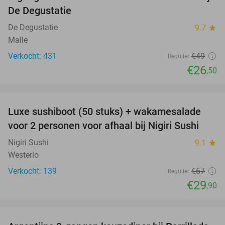
46%
De Degustatie
De Degustatie
9.7
star
Malle
Verkocht: 431
€49
Regulier
€26
,50
favorite_border
Luxe sushiboot (50 stuks) + wakamesalade
55%
voor 2 personen voor afhaal bij Nigiri Sushi
Nigiri Sushi
9.1
star
Westerlo
Verkocht: 139
€67
Regulier
€29
,90
favorite_border