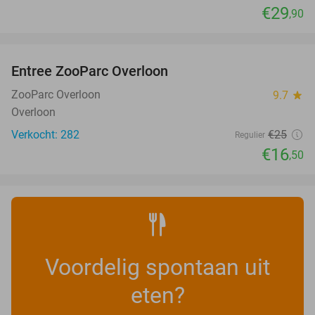
€29
,90
favorite_border
Entree ZooParc Overloon
34%
NEW
TODAY
ZooParc Overloon
9.7
star
Overloon
Verkocht: 282
€25
Regulier
€16
,50
Voordelig spontaan uit
eten?