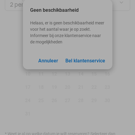
2 personen
Geen beschikbaarheid
augustus 2026
Helaas, er is geen beschikbaarheid meer
voor het aantal waar je op zoekt.
Ma
Di
Wo
Do
Vr
Za
Zo
Informeer bij onze klantenservice naar
de mogelijkheden
1
2
3
Annuleer
4
5
Bel klantenservice
6
7
8
9
10
11
12
13
14
15
16
17
18
19
20
21
22
23
24
25
26
27
28
29
30
31
*
Weet je al op welke datum je wilt reserveren? Selecteer dan