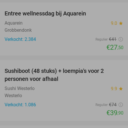
Entree wellnessdag bij Aquarein
33%
Aquarein
9.0
star
Grobbendonk
Verkocht: 2.384
€41
Regulier
€27
,50
favorite_border
Sushiboot (48 stuks) + loempia's voor 2
46%
personen voor afhaal
Sushi Westerlo
9.9
star
Westerlo
Verkocht: 1.086
€74
Regulier
€39
,90
favorite_border