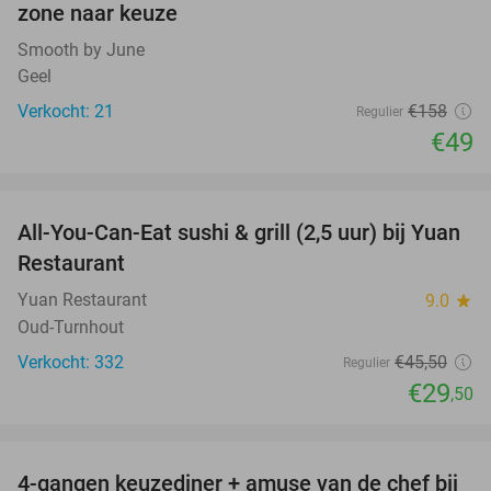
zone naar keuze
Smooth by June
Geel
Verkocht: 21
€158
Regulier
€49
favorite_border
All-You-Can-Eat sushi & grill (2,5 uur) bij Yuan
35%
Restaurant
Yuan Restaurant
9.0
star
Oud-Turnhout
Verkocht: 332
€45
,50
Regulier
€29
,50
favorite_border
4-gangen keuzediner + amuse van de chef bij