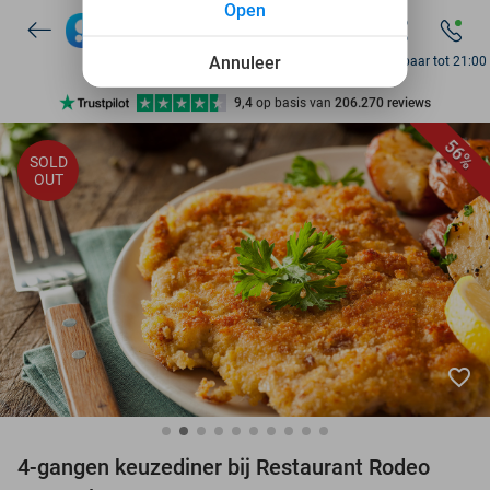
Open
7 dagen per week beschikbaar
10+ miljoen leden
Annuleer
Bereikbaar tot 21:00
9,4
op basis van
206.270 reviews
Ontdek 15.000+ deals
56%
SOLD
7 dagen per week beschikbaar
OUT
10+ miljoen leden
favorite_border
4-gangen keuzediner bij Restaurant Rodeo