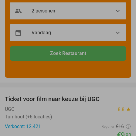
Zoek Restaurant
favorite_border
Ticket voor film naar keuze bij UGC
38%
UGC
8.8
star
Turnhout (+6 locaties)
Verkocht: 12.421
€16
Regulier
€9
,90