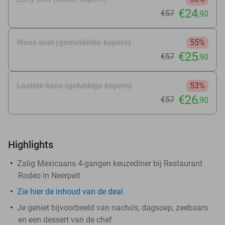
€24
€57
,90
Wees snel (gemiddelde kopers)
55%
€25
€57
,90
Laatste kans (gelukkige kopers)
53%
€26
€57
,90
Highlights
Zalig Mexicaans 4-gangen keuzediner bij Restaurant
Rodeo in Neerpelt
Zie
hier
de inhoud van de deal
Je geniet bijvoorbeeld van nacho's, dagsoep, zeebaars
en een dessert van de chef