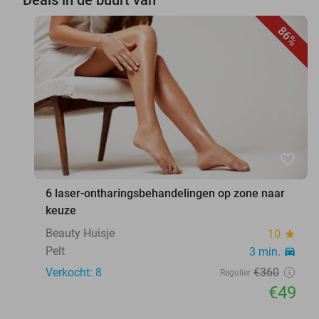
86%
favorite_border
6 laser-ontharingsbehandelingen op zone naar
keuze
Beauty Huisje
10
star
Pelt
3 min.
directions_car
Verkocht: 8
€360
Regulier
€49