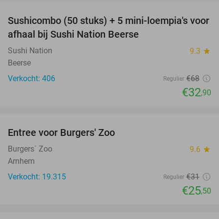
Sushicombo (50 stuks) + 5 mini-loempia's voor
52%
afhaal bij Sushi Nation Beerse
Sushi Nation
9.3
star
Beerse
Verkocht: 406
€68
Regulier
€32
,90
favorite_border
Entree voor Burgers' Zoo
18%
Burgers´ Zoo
9.6
star
Arnhem
Verkocht: 19.315
€31
Regulier
€25
,50