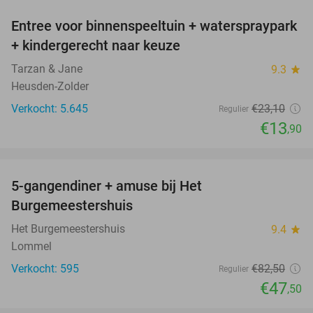
Entree voor binnenspeeltuin + waterspraypark
40%
+ kindergerecht naar keuze
Tarzan & Jane
9.3
star
Heusden-Zolder
Verkocht: 5.645
€23
,10
Regulier
€13
,90
favorite_border
5-gangendiner + amuse bij Het
42%
Burgemeestershuis
Het Burgemeestershuis
9.4
star
Lommel
Verkocht: 595
€82
,50
Regulier
€47
,50
favorite_border