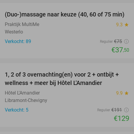
(Duo-)massage naar keuze (40, 60 of 75 min)
50%
Praktijk MultiMe
9.3
star
Westerlo
Verkocht: 89
€75
Regulier
€37
,50
favorite_border
1, 2 of 3 overnachting(en) voor 2 + ontbijt +
32%
NEW
wellness + meer bij Hôtel L'Amandier
TODAY
Hôtel L'Amandier
9.9
star
Libramont-Chevigny
Verkocht: 5
€191
Regulier
€129
favorite_border