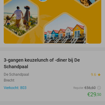
favorite_border
3-gangen keuzelunch of -diner bij De
48%
Schandpaal
De Schandpaal
9.6
star
Brecht
Verkocht: 803
€56
,60
Regulier
€29
,50
favorite_border