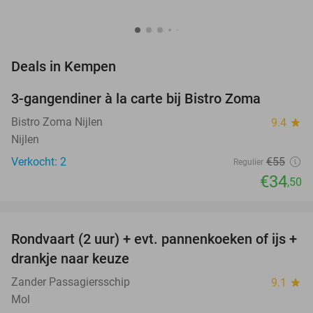
favorite_border
Deals in Kempen
3-gangendiner à la carte bij Bistro Zoma
37%
NEW
TODAY
Bistro Zoma Nijlen
9.4
star
Nijlen
Verkocht: 2
€55
Regulier
€34
,50
favorite_border
Rondvaart (2 uur) + evt. pannenkoeken of ijs +
20%
NEW
drankje naar keuze
TODAY
Zander Passagiersschip
9.1
star
Mol