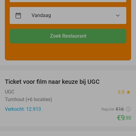
Zoek Restaurant
favorite_border
Ticket voor film naar keuze bij UGC
38%
UGC
8.8
star
Turnhout (+6 locaties)
Verkocht: 12.913
€16
Regulier
€9
,90
favorite_border