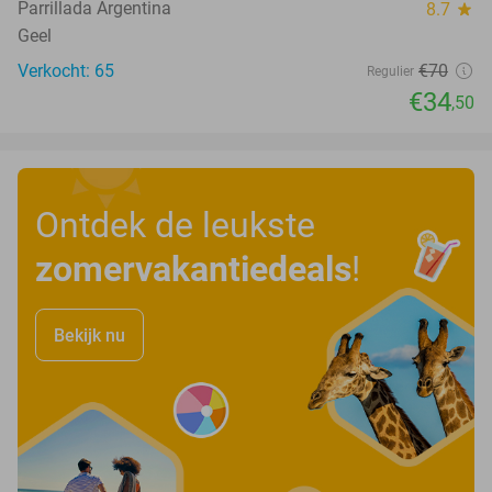
Parrillada Argentina
8.7
star
Geel
Verkocht: 65
€70
Regulier
€34
,50
Ontdek de leukste
zomervakantiedeals
!
Bekijk nu