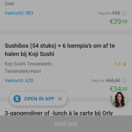
Geel
Verkocht: 583
€55
Regulier
€39
,90
favorite_border
Sushibox (54 stuks) + 6 loempia's om af te
47%
halen bij Koji Sushi
Koji Sushi Tessenderlo
9.8
star
Tessenderlo-Ham
Verkocht: 620
€65
,50
Regulier
€34
,90
favorite_border
close
OPEN IN APP
3-gangendiner of -lunch à la carte bij Orly
47%
Sold out!
Orly
9.5
star
Lier