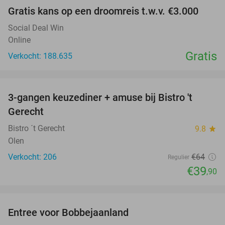
Gratis kans op een droomreis t.w.v. €3.000
Social Deal Win
Online
Gratis
Verkocht: 188.635
favorite_border
3-gangen keuzediner + amuse bij Bistro 't
38%
Gerecht
Bistro ´t Gerecht
9.8
star
Olen
Verkocht: 206
€64
Regulier
€39
,90
favorite_border
Entree voor Bobbejaanland
40%