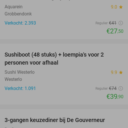
Aquarein
9.0
star
Grobbendonk
Verkocht: 2.393
€41
Regulier
€27
,50
favorite_border
Sushiboot (48 stuks) + loempia's voor 2
46%
personen voor afhaal
Sushi Westerlo
9.9
star
Westerlo
Verkocht: 1.091
€74
Regulier
€39
,90
favorite_border
3-gangen keuzediner bij De Gouverneur
39%