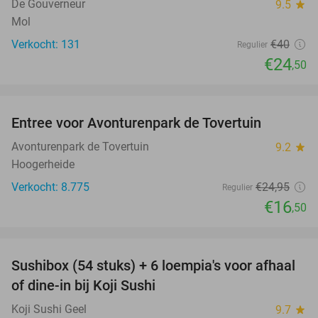
De Gouverneur
9.5
star
Mol
Verkocht: 131
€40
Regulier
€24
,50
favorite_border
Entree voor Avonturenpark de Tovertuin
34%
Avonturenpark de Tovertuin
9.2
star
Hoogerheide
Verkocht: 8.775
€24
,95
Regulier
€16
,50
favorite_border
Sushibox (54 stuks) + 6 loempia's voor afhaal
27%
of dine-in bij Koji Sushi
Koji Sushi Geel
9.7
star