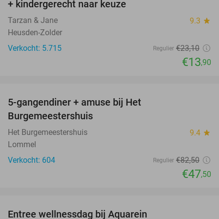
+ kindergerecht naar keuze
Tarzan & Jane
9.3
star
Heusden-Zolder
Verkocht: 5.715
€23
,10
Regulier
€13
,90
favorite_border
5-gangendiner + amuse bij Het
42%
Burgemeestershuis
Het Burgemeestershuis
9.4
star
Lommel
Verkocht: 604
€82
,50
Regulier
€47
,50
favorite_border
Entree wellnessdag bij Aquarein
33%