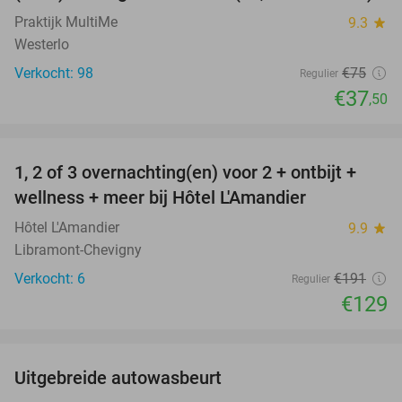
Praktijk MultiMe
9.3
star
Westerlo
Verkocht: 98
€75
Regulier
€37
,50
favorite_border
1, 2 of 3 overnachting(en) voor 2 + ontbijt +
32%
NEW
wellness + meer bij Hôtel L'Amandier
TODAY
Hôtel L'Amandier
9.9
star
Libramont-Chevigny
Verkocht: 6
€191
Regulier
€129
favorite_border
Uitgebreide autowasbeurt
39%