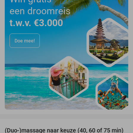
een droomreis
t.w.v. €3.000
Doe mee!
favorite_border
(Duo-)massage naar keuze (40, 60 of 75 min)
50%