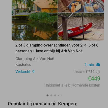
favorite_border
2 of 3 glamping-overnachtingen voor 2, 4, 5 of 6
personen + luxe ontbijt bij Ark Van Noë
Glamping Ark Van Noë
Kasterlee
2 min.
directions_car
Verkocht: 9
€744
Regulier
€449
Inclusief alle bijkomende kosten
Populair bij mensen uit Kempen: