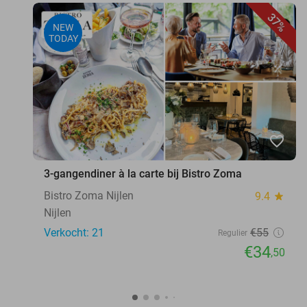
37%
NEW
TODAY
favorite_border
3-gangendiner à la carte bij Bistro Zoma
Bistro Zoma Nijlen
9.4
star
Nijlen
Verkocht: 21
€55
Regulier
€34
,50