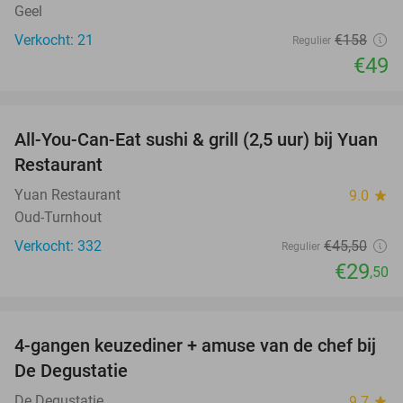
Geel
Verkocht: 21
€158
Regulier
€49
favorite_border
All-You-Can-Eat sushi & grill (2,5 uur) bij Yuan
35%
Restaurant
Yuan Restaurant
9.0
star
Oud-Turnhout
Verkocht: 332
€45
,50
Regulier
€29
,50
favorite_border
4-gangen keuzediner + amuse van de chef bij
46%
De Degustatie
De Degustatie
9.7
star