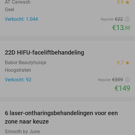
AT Carwash
9.9
star
Geel
Verkocht: 1.044
€22
Regulier
€13
,50
favorite_border
22D HIFU-faceliftbehandeling
75%
Babor Beautyhuisje
9.7
star
Hoogstraten
Verkocht: 92
€599
Regulier
€149
favorite_border
6 laser-ontharingsbehandelingen voor een
69%
zone naar keuze
Smooth by June