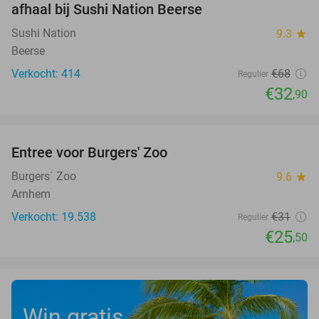
afhaal bij Sushi Nation Beerse
Sushi Nation
9.3
star
Beerse
Verkocht: 414
€68
Regulier
€32
,90
favorite_border
Entree voor Burgers' Zoo
18%
Burgers´ Zoo
9.6
star
Arnhem
Verkocht: 19.538
€31
Regulier
€25
,50
Win gratis