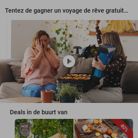
Tentez de gagner un voyage de rêve gratuit d'une valeur de 3.000 € !
play_circle
Deals in de buurt van
40%