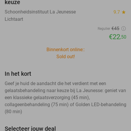
keuze
Schoonheidsinstituut La Jeunesse
9.7
star
Lichtaart
€45
Regulier
€22
,50
Binnenkort online::
Sold out!
In het kort
Geef je huid de aandacht die het verdient met een
gelaatsbehandeling naar keuze bij La Jeunesse: geniet van
een klassieke gelaatsverzorging (45 min),
collageenbehandeling (75 min) of Golden LED-behandeling
(80 min)
Selecteer jouw deal