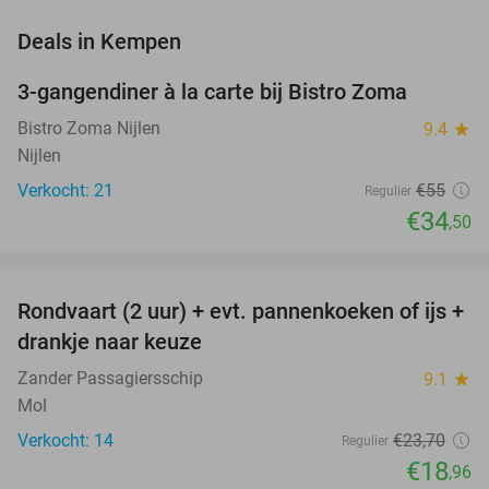
favorite_border
Deals in Kempen
3-gangendiner à la carte bij Bistro Zoma
37%
NEW
TODAY
Bistro Zoma Nijlen
9.4
star
Nijlen
Verkocht: 21
€55
Regulier
€34
,50
favorite_border
Rondvaart (2 uur) + evt. pannenkoeken of ijs +
20%
NEW
drankje naar keuze
TODAY
Zander Passagiersschip
9.1
star
Mol
Verkocht: 14
€23
,70
Regulier
€18
,96