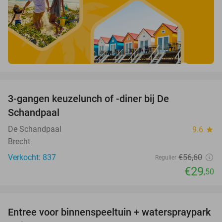
favorite_border
3-gangen keuzelunch of -diner bij De
48%
Schandpaal
De Schandpaal
9.6
star
Brecht
Verkocht: 837
€56
,60
Regulier
€29
,50
favorite_border
Entree voor binnenspeeltuin + waterspraypark
40%