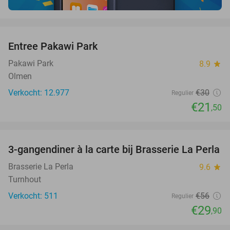
favorite_border
Entree Pakawi Park
28%
Pakawi Park
8.9
star
Olmen
Verkocht: 12.977
€30
Regulier
€21
,50
favorite_border
3-gangendiner à la carte bij Brasserie La Perla
47%
Brasserie La Perla
9.6
star
Turnhout
Verkocht: 511
€56
Regulier
€29
,90
favorite_border