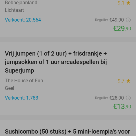
Bobbejaanland
9.1
star
Lichtaart
Verkocht: 20.564
€49
,90
Regulier
€29
,90
favorite_border
Vrij jumpen (1 of 2 uur) + frisdrankje +
52%
jumpsokken of 1 uur arcadespellen bij
Superjump
The House of Fun
9.7
star
Geel
Verkocht: 1.783
€28
,90
Regulier
€13
,90
favorite_border
Sushicombo (50 stuks) + 5 mini-loempia's voor
52%