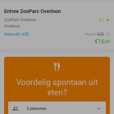
Entree ZooParc Overloon
34%
NEW
TODAY
ZooParc Overloon
9.7
star
Overloon
Verkocht: 620
€25
Regulier
€16
,50
Voordelig spontaan uit
eten?