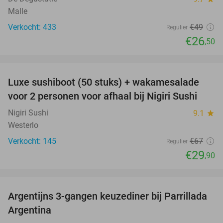
Malle
Verkocht: 433
€49
Regulier
€26
,50
favorite_border
Luxe sushiboot (50 stuks) + wakamesalade
55%
voor 2 personen voor afhaal bij Nigiri Sushi
Nigiri Sushi
9.1
star
Westerlo
Verkocht: 145
€67
Regulier
€29
,90
favorite_border
Argentijns 3-gangen keuzediner bij Parrillada
51%
Argentina