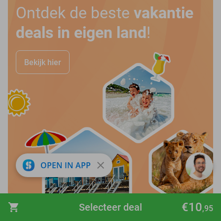
Ontdek de beste
vakantie
deals in eigen land
!
Bekijk hier
close
OPEN IN APP
€10
favorite_border
shopping_cart
Selecteer deal
,95