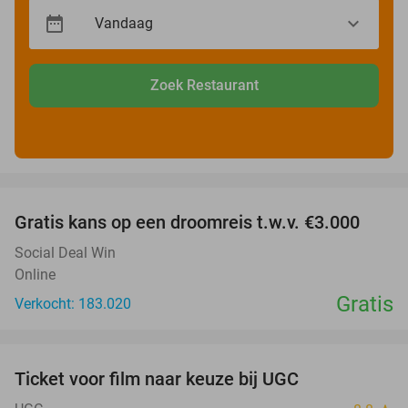
Zoek Restaurant
favorite_border
Gratis kans op een droomreis t.w.v. €3.000
Social Deal Win
Online
Gratis
Verkocht: 183.020
favorite_border
Ticket voor film naar keuze bij UGC
38%