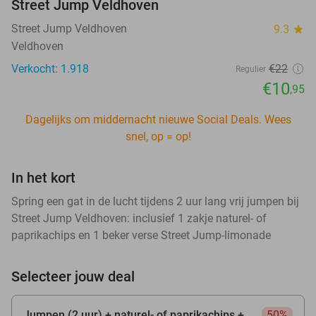
Street Jump Veldhoven
Street Jump Veldhoven
9.3
star
Veldhoven
Verkocht: 1.918
€22
Regulier
€10
,95
Dagelijks om middernacht nieuwe Social Deals. Wees
snel, op = op!
In het kort
Spring een gat in de lucht tijdens 2 uur lang vrij jumpen bij
Street Jump Veldhoven: inclusief 1 zakje naturel- of
paprikachips en 1 beker verse Street Jump-limonade
Selecteer jouw deal
Jumpen (2 uur) + naturel- of paprikachips +
50%