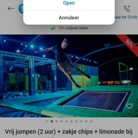
Open
Ontdek 15.000+ deals
7 dagen per week beschikbaar
Annuleer
Bereikbaar tot 23:00
10+ miljoen leden
9,4
op basis van
205.924 reviews
50%
Ontdek 15.000+ deals
7 dagen per week beschikbaar
10+ miljoen leden
favorite_border
Vrij jumpen (2 uur) + zakje chips + limonade bij