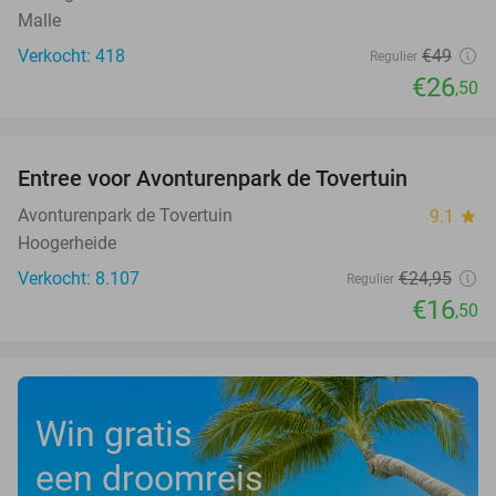
Malle
Verkocht: 418
€49
Regulier
€26
,50
favorite_border
Entree voor Avonturenpark de Tovertuin
34%
Avonturenpark de Tovertuin
9.1
star
Hoogerheide
Verkocht: 8.107
€24
,95
Regulier
€16
,50
Win gratis
een droomreis