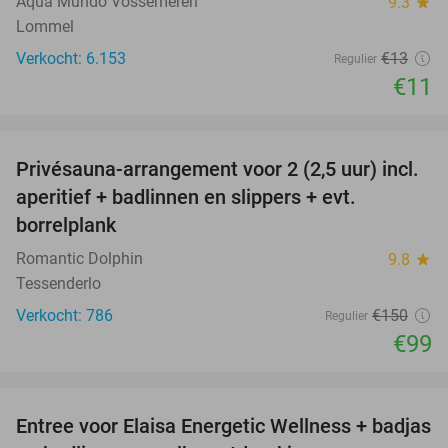
Aqua Mundo Vossemeren
9.3
star
Lommel
Verkocht: 6.153
€13
Regulier
€11
favorite_border
Privésauna-arrangement voor 2 (2,5 uur) incl.
34%
aperitief + badlinnen en slippers + evt.
borrelplank
Romantic Dolphin
9.8
star
Tessenderlo
Verkocht: 786
€150
Regulier
€99
favorite_border
Entree voor Elaisa Energetic Wellness + badjas
34%