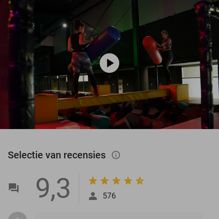
play_circle
Selectie van recensies
info_outlined
9,3
576