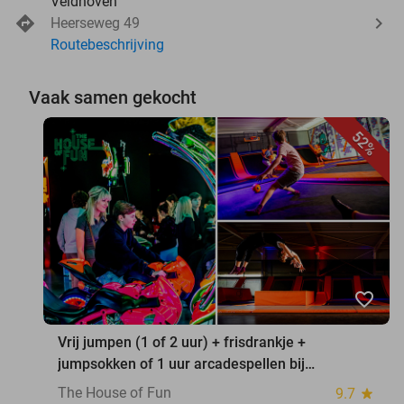
Veldhoven
Heerseweg 49
Routebeschrijving
Vaak samen gekocht
52%
favorite_border
Vrij jumpen (1 of 2 uur) + frisdrankje +
jumpsokken of 1 uur arcadespellen bij
Superjump
The House of Fun
9.7
star