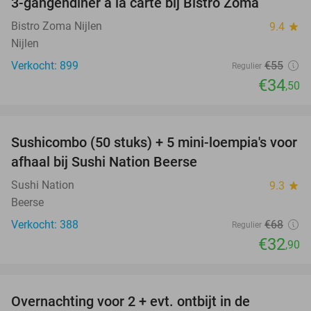
3-gangendiner à la carte bij Bistro Zoma
37%
Bistro Zoma Nijlen
9.4
star
Nijlen
Verkocht: 899
€55
Regulier
€34
,50
favorite_border
Sushicombo (50 stuks) + 5 mini-loempia's voor
52%
afhaal bij Sushi Nation Beerse
Sushi Nation
9.3
star
Beerse
Verkocht: 388
€68
Regulier
€32
,90
favorite_border
Overnachting voor 2 + evt. ontbijt in de
52%