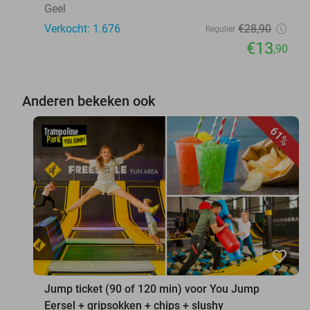
Geel
Verkocht: 1.676
€28
,90
Regulier
€13
,90
Anderen bekeken ook
61%
favorite_border
Jump ticket (90 of 120 min) voor You Jump
Eersel + gripsokken + chips + slushy