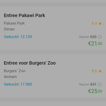
favorite_border
Entree Pakawi Park
28%
Pakawi Park
8.9
star
Olmen
Verkocht: 12.139
€30
Regulier
€21
,50
favorite_border
Entree voor Burgers' Zoo
18%
Burgers´ Zoo
9.6
star
Arnhem
Verkocht: 17.980
€31
Regulier
€25
,50
favorite_border