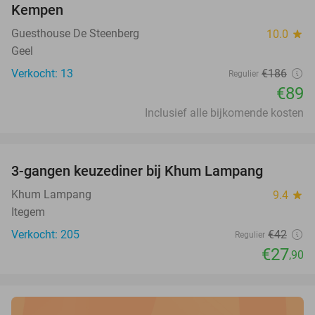
Kempen
Guesthouse De Steenberg
10.0
star
Geel
Verkocht: 13
€186
Regulier
€89
Inclusief alle bijkomende kosten
favorite_border
3-gangen keuzediner bij Khum Lampang
34%
Khum Lampang
9.4
star
Itegem
Verkocht: 205
€42
Regulier
€27
,90