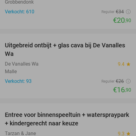
Grobbendonk
Verkocht: 610
€34
Regulier
€20
,90
favorite_border
Uitgebreid ontbijt + glas cava bij De Vanalles
35%
Wa
De Vanalles Wa
9.4
star
Malle
Verkocht: 93
€26
Regulier
€16
,90
favorite_border
Entree voor binnenspeeltuin + waterspraypark
40%
+ kindergerecht naar keuze
Tarzan & Jane
9.3
star