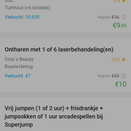
UGC
8.8
star
Turnhout (+6 locaties)
Verkocht: 10.635
€16
Regulier
€9
,90
favorite_border
Ontharen met 1 of 6 laserbehandeling(en)
70%
Dina´s Beauty
10.0
star
Baarle-Hertog
Verkocht: 47
€33
Regulier
€10
favorite_border
Vrij jumpen (1 of 2 uur) + frisdrankje +
52%
jumpsokken of 1 uur arcadespellen bij
Superjump