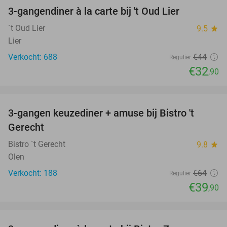
3-gangendiner à la carte bij 't Oud Lier
25%
´t Oud Lier
9.5
star
Lier
Verkocht: 688
€44
Regulier
€32
,90
favorite_border
3-gangen keuzediner + amuse bij Bistro 't
38%
Gerecht
Bistro ´t Gerecht
9.8
star
Olen
Verkocht: 188
€64
Regulier
€39
,90
favorite_border