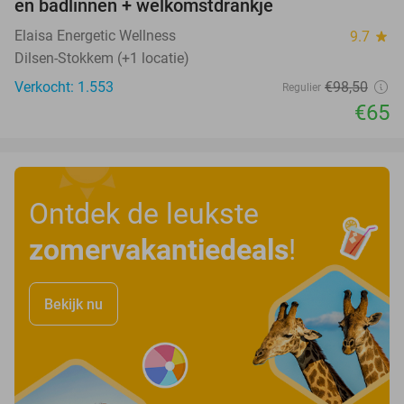
en badlinnen + welkomstdrankje
Elaisa Energetic Wellness
9.7
star
Dilsen-Stokkem (+1 locatie)
Verkocht: 1.553
€98
,50
Regulier
€65
Ontdek de leukste
zomervakantiedeals
!
Bekijk nu