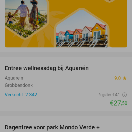
favorite_border
Entree wellnessdag bij Aquarein
33%
Aquarein
9.0
star
Grobbendonk
Verkocht: 2.342
€41
Regulier
€27
,50
favorite_border
Dagentree voor park Mondo Verde +
25%