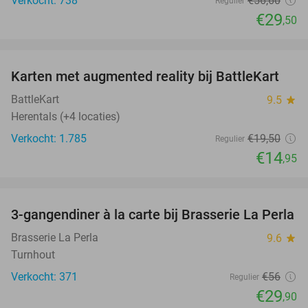
Verkocht: 738
€56
,60
Regulier
€29
,50
favorite_border
Karten met augmented reality bij BattleKart
23%
BattleKart
9.5
star
Herentals (+4 locaties)
Verkocht: 1.785
€19
,50
Regulier
€14
,95
favorite_border
3-gangendiner à la carte bij Brasserie La Perla
47%
Brasserie La Perla
9.6
star
Turnhout
Verkocht: 371
€56
Regulier
€29
,90