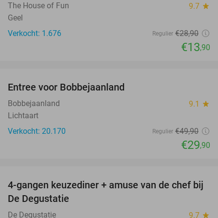
The House of Fun
9.7
star
Geel
Verkocht: 1.676
€28
,90
Regulier
€13
,90
favorite_border
Entree voor Bobbejaanland
40%
Bobbejaanland
9.1
star
Lichtaart
Verkocht: 20.170
€49
,90
Regulier
€29
,90
favorite_border
4-gangen keuzediner + amuse van de chef bij
46%
De Degustatie
De Degustatie
9.7
star