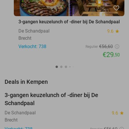
favorite_border
3-gangen keuzelunch of -diner bij De Schandpaal
De Schandpaal
9.6
star
Brecht
Verkocht: 738
€56
,60
Regulier
€29
,50
favorite_border
Deals in Kempen
3-gangen keuzelunch of -diner bij De
48%
Schandpaal
De Schandpaal
9.6
star
Brecht