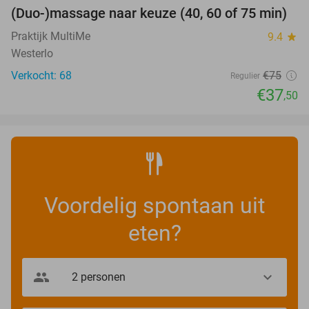
(Duo-)massage naar keuze (40, 60 of 75 min)
50%
Praktijk MultiMe
9.4
star
Westerlo
Verkocht: 68
€75
Regulier
€37
,50
Voordelig spontaan uit
eten?