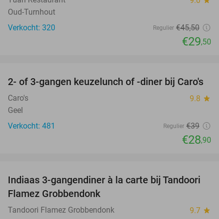
9.0
star
Oud-Turnhout
Verkocht: 320
€45
,50
Regulier
€29
,50
favorite_border
2- of 3-gangen keuzelunch of -diner bij Caro's
26%
Caro's
9.8
star
Geel
Verkocht: 481
€39
Regulier
€28
,90
favorite_border
Indiaas 3-gangendiner à la carte bij Tandoori
39%
Flamez Grobbendonk
Tandoori Flamez Grobbendonk
9.7
star