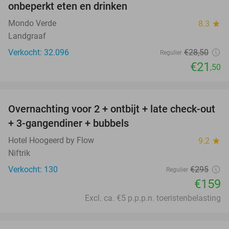
onbeperkt eten en drinken
Mondo Verde
8.3
star
Landgraaf
Verkocht: 32.096
€28
,50
Regulier
€21
,50
favorite_border
Overnachting voor 2 + ontbijt + late check-out
46%
+ 3-gangendiner + bubbels
Hotel Hoogeerd by Flow
9.2
star
Niftrik
Verkocht: 130
€295
Regulier
€159
Excl. ca. €5 p.p.p.n. toeristenbelasting
favorite_border