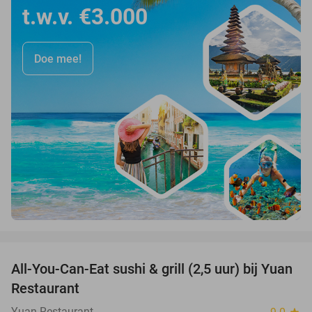
t.w.v. €3.000
Doe mee!
favorite_border
All-You-Can-Eat sushi & grill (2,5 uur) bij Yuan
35%
Restaurant
Yuan Restaurant