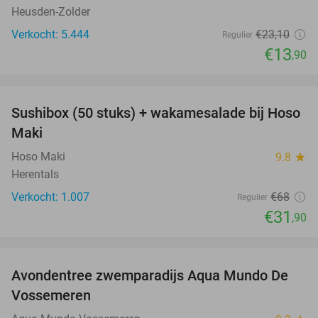
Heusden-Zolder
Verkocht: 5.444
€23
,10
Regulier
€13
,90
favorite_border
Sushibox (50 stuks) + wakamesalade bij Hoso
53%
Maki
Hoso Maki
9.8
star
Herentals
Verkocht: 1.007
€68
Regulier
€31
,90
favorite_border
Avondentree zwemparadijs Aqua Mundo De
15%
Vossemeren