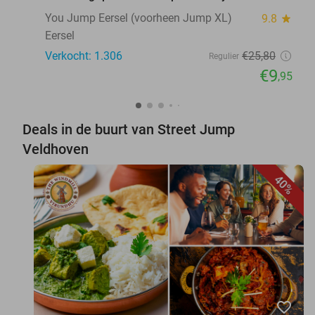
You Jump Eersel (voorheen Jump XL)
9.8
star
Eersel
Verkocht: 1.306
€25
,80
Regulier
€9
,95
Deals in de buurt van Street Jump
Veldhoven
40%
favorite_border