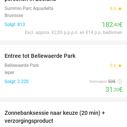
Summio Parc Aquadelta
8.6
star
Bruinisse
182
€
Solgt: 813
,40
Excl. approx. €2,83 p.p.p.n. en €14 p.p. bedlinnen
favorite_border
Entree tot Bellewaerde Park
38%
Bellewaerde Park
9.6
star
Ieper
Solgt: 2.220
50€
Normalpris
31
€
,20
favorite_border
Zonnebanksessie naar keuze (20 min) +
70%
verzorgingsproduct