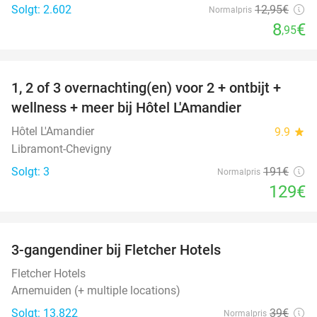
Solgt: 2.602
12
,95
€
Normalpris
8
€
,95
favorite_border
1, 2 of 3 overnachting(en) voor 2 + ontbijt +
32%
NYT I
wellness + meer bij Hôtel L'Amandier
DAG
Hôtel L'Amandier
9.9
star
Libramont-Chevigny
Solgt: 3
191€
Normalpris
129€
favorite_border
3-gangendiner bij Fletcher Hotels
42%
Fletcher Hotels
Arnemuiden (+ multiple locations)
Solgt: 13.822
39€
Normalpris