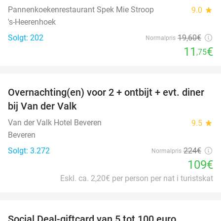
Pannenkoekenrestaurant Spek Mie Stroop
9.0
star
's-Heerenhoek
Solgt: 202
19
,60
€
Normalpris
11
€
,75
favorite_border
Overnachting(en) voor 2 + ontbijt + evt. diner
51%
bij Van der Valk
Van der Valk Hotel Beveren
9.5
star
Beveren
Solgt: 3.272
224€
Normalpris
109€
Eskl. ca. 2,20€ per person per nat i turistskat
favorite_border
Social Deal-giftcard van 5 tot 100 euro