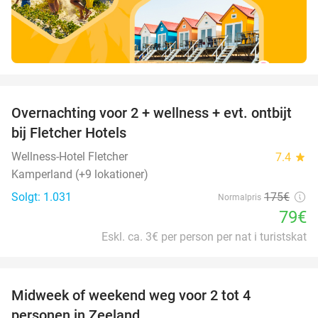
favorite_border
Overnachting voor 2 + wellness + evt. ontbijt
55%
bij Fletcher Hotels
Wellness-Hotel Fletcher
7.4
star
Kamperland (+9 lokationer)
Solgt: 1.031
175€
Normalpris
79€
Eskl. ca. 3€ per person per nat i turistskat
favorite_border
Midweek of weekend weg voor 2 tot 4
personen in Zeeland