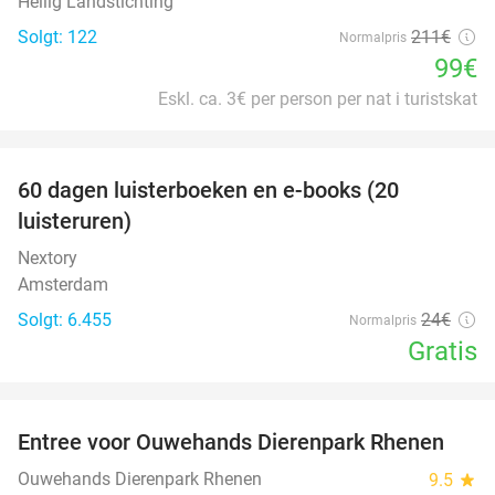
Heilig Landstichting
Solgt: 122
211€
Normalpris
99€
Eskl. ca. 3€ per person per nat i turistskat
favorite_border
100%
60 dagen luisterboeken en e-books (20
luisteruren)
Nextory
Amsterdam
Solgt: 6.455
24€
Normalpris
Gratis
favorite_border
Entree voor Ouwehands Dierenpark Rhenen
19%
Ouwehands Dierenpark Rhenen
9.5
star