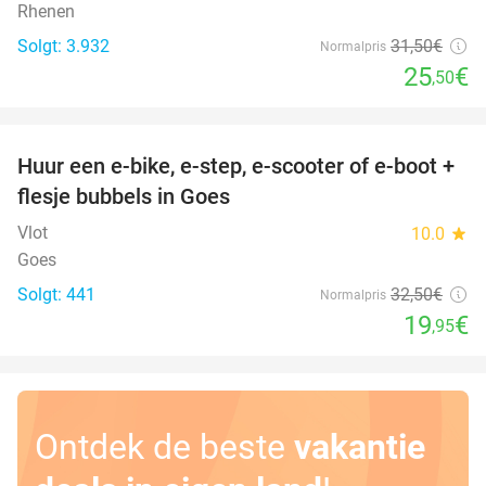
Rhenen
Solgt: 3.932
31
,50
€
Normalpris
25
€
,50
favorite_border
Huur een e-bike, e-step, e-scooter of e-boot +
39%
flesje bubbels in Goes
Vlot
10.0
star
Goes
Solgt: 441
32
,50
€
Normalpris
19
€
,95
Ontdek de beste
vakantie