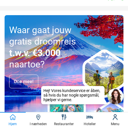
Waar gaat jouw
gratis droomreis
t.w.v. €3.000
naartoe?
Doe mee!
Hjem
I nærheden
Restauranter
Hoteller
Menu