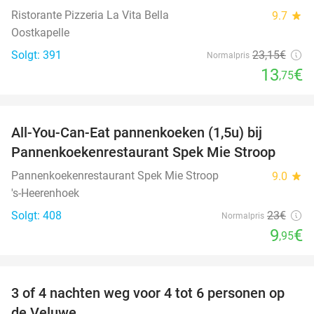
Ristorante Pizzeria La Vita Bella
9.7
star
Oostkapelle
Solgt: 391
23
,15
€
Normalpris
13
€
,75
favorite_border
All-You-Can-Eat pannenkoeken (1,5u) bij
57%
Pannenkoekenrestaurant Spek Mie Stroop
Pannenkoekenrestaurant Spek Mie Stroop
9.0
star
's-Heerenhoek
Solgt: 408
23€
Normalpris
9
€
,95
favorite_border
3 of 4 nachten weg voor 4 tot 6 personen op
de Veluwe