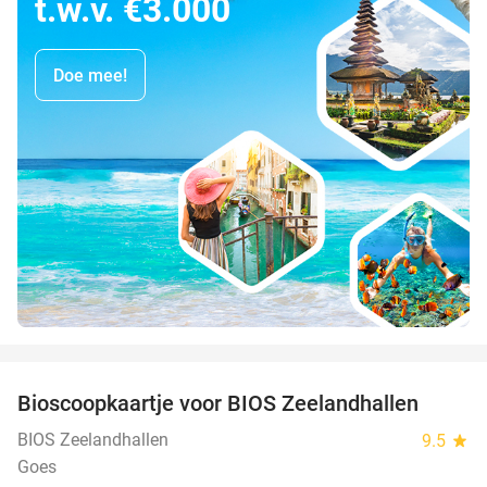
t.w.v. €3.000
Doe mee!
favorite_border
Bioscoopkaartje voor BIOS Zeelandhallen
31%
BIOS Zeelandhallen
9.5
star
Goes