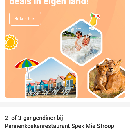
deals in eigen land
!
Bekijk hier
favorite_border
2- of 3-gangendiner bij
40%
Pannenkoekenrestaurant Spek Mie Stroop