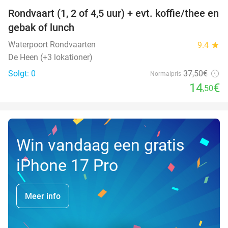
Rondvaart (1, 2 of 4,5 uur) + evt. koffie/thee en
61%
NYT I
gebak of lunch
DAG
Waterpoort Rondvaarten
9.4
star
De Heen (+3 lokationer)
Solgt: 0
37
,50
€
Normalpris
14
€
,50
Win vandaag een gratis
iPhone 17 Pro
Meer info