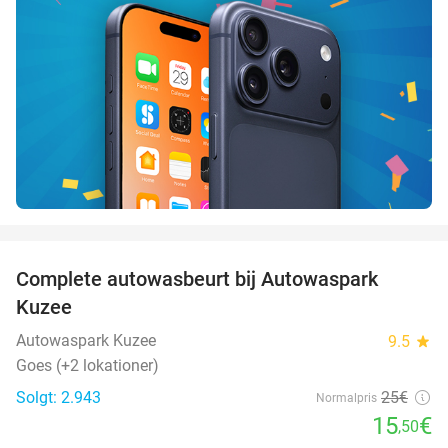
favorite_border
Complete autowasbeurt bij Autowaspark
38%
Kuzee
Autowaspark Kuzee
9.5
star
Goes (+2 lokationer)
Solgt: 2.943
25€
Normalpris
15
€
,50