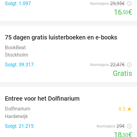
Solgt: 1.097
29
,95
€
Normalpris
16
€
,50
favorite_border
100%
75 dagen gratis luisterboeken en e-books
BookBeat
Stockholm
Solgt: 39.317
22
,47
€
Normalpris
Gratis
favorite_border
Entree voor het Dolfinarium
36%
Dolfinarium
8.5
star
Harderwijk
Solgt: 21.215
29€
Normalpris
18
€
,50