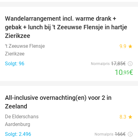
favorite_border
Wandelarrangement incl. warme drank +
39%
gebak + lunch bij 't Zeeuwse Flensje in hartje
Zierikzee
‘t Zeeuwse Flensje
9.9
star
Zierikzee
Solgt: 96
17
,85
€
Normalpris
10
€
,95
favorite_border
All-inclusive overnachting(en) voor 2 in
40%
Zeeland
De Elderschans
8.3
star
Aardenburg
Solgt: 2.496
166€
Normalpris