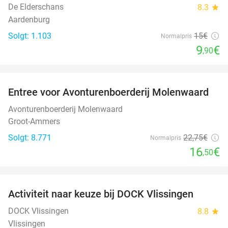
De Elderschans
8.3
star
Aardenburg
Solgt: 1.103
15€
Normalpris
9
€
,90
favorite_border
Entree voor Avonturenboerderij Molenwaard
27%
Avonturenboerderij Molenwaard
Groot-Ammers
Solgt: 8.771
22
,75
€
Normalpris
16
€
,50
favorite_border
Activiteit naar keuze bij DOCK Vlissingen
27%
DOCK Vlissingen
8.8
star
Vlissingen