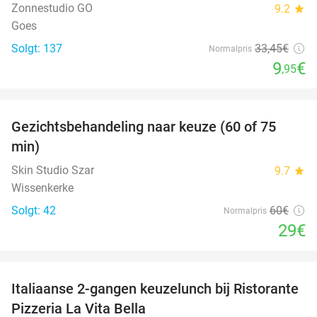
Zonnestudio GO
9.2
star
Goes
Solgt: 137
33
,45
€
Normalpris
9
€
,95
favorite_border
Gezichtsbehandeling naar keuze (60 of 75
52%
min)
Skin Studio Szar
9.7
star
Wissenkerke
Solgt: 42
60€
Normalpris
29€
favorite_border
Italiaanse 2-gangen keuzelunch bij Ristorante
41%
Pizzeria La Vita Bella