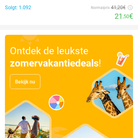
Solgt: 1.092
41
,20
€
Normalpris
21
€
,50
Ontdek de leukste
zomervakantiedeals
!
Bekijk nu