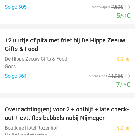
Solgt: 505
7
,50
€
Normalpris
5
€
,50
favorite_border
12 uurtje of pita met friet bij De Hippe Zeeuw
33%
Gifts & Food
De Hippe Zeeuw Gifts & Food
9.9
star
Goes
Solgt: 364
11
,95
€
Normalpris
7
€
,95
favorite_border
Overnachting(en) voor 2 + ontbijt + late check-
53%
out + evt. fles bubbels nabij Nijmegen
Boutique Hotel Rozenhof
9.0
star