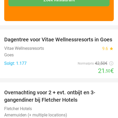
favorite_border
Dagentree voor Vitae Wellnessresorts in Goes
49%
Vitae Wellnessresorts
9.6
star
Goes
Solgt: 1.177
42
,50
€
Normalpris
21
€
,50
favorite_border
Overnachting voor 2 + evt. ontbijt en 3-
gangendiner bij Fletcher Hotels
Fletcher Hotels
Arnemuiden (+ multiple locations)