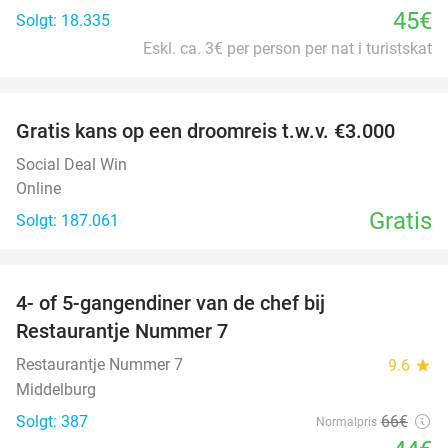
45€
Solgt: 18.335
Eskl. ca. 3€ per person per nat i turistskat
favorite_border
Gratis kans op een droomreis t.w.v. €3.000
Social Deal Win
Online
Gratis
Solgt: 187.061
favorite_border
4- of 5-gangendiner van de chef bij
33%
Restaurantje Nummer 7
Restaurantje Nummer 7
9.6
star
Middelburg
Solgt: 387
66€
Normalpris