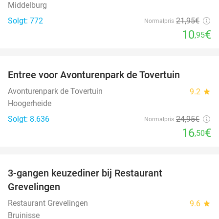
Middelburg
Solgt: 772
21
,95
€
Normalpris
10
€
,95
favorite_border
Entree voor Avonturenpark de Tovertuin
34%
Avonturenpark de Tovertuin
9.2
star
Hoogerheide
Solgt: 8.636
24
,95
€
Normalpris
16
€
,50
favorite_border
3-gangen keuzediner bij Restaurant
48%
Grevelingen
Restaurant Grevelingen
9.6
star
Bruinisse