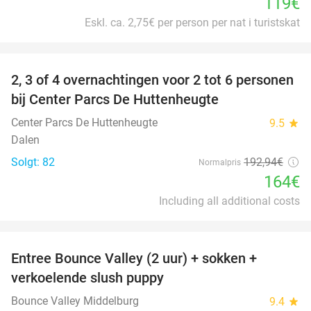
119€
Eskl. ca. 2,75€ per person per nat i turistskat
favorite_border
2, 3 of 4 overnachtingen voor 2 tot 6 personen
15%
bij Center Parcs De Huttenheugte
Center Parcs De Huttenheugte
9.5
star
Dalen
Solgt: 82
192
,94
€
Normalpris
164€
Including all additional costs
favorite_border
Entree Bounce Valley (2 uur) + sokken +
50%
verkoelende slush puppy
Bounce Valley Middelburg
9.4
star