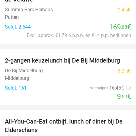
Summio Parc Heihaas
9.4
star
Putten
169
€
Solgt: 2.544
,68
Excl. approx. €1,79 p.p.p.n. en €14 p.p. bedlinnen
favorite_border
2-gangen keuzelunch bij De Bij Middelburg
42%
De Bij Middelburg
8.2
star
Middelburg
Solgt: 161
16
,45
€
Normalpris
9
€
,50
favorite_border
All-You-Can-Eat ontbijt, lunch of diner bij De
34%
Elderschans