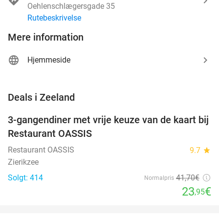
Oehlenschlægersgade 35
Rutebeskrivelse
Mere information
Hjemmeside
favorite_border
Deals i Zeeland
3-gangendiner met vrije keuze van de kaart bij
43%
Restaurant OASSIS
Restaurant OASSIS
9.7
star
Zierikzee
Solgt: 414
41
,70
€
Normalpris
23
€
,95
favorite_border