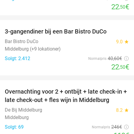
22
€
,50
favorite_border
3-gangendiner bij een Bar Bistro DuCo
45%
Bar Bistro DuCo
9.0
star
Middelburg (+9 lokationer)
Solgt: 2.412
40
,60
€
Normalpris
22
€
,50
favorite_border
Overnachting voor 2 + ontbijt + late check-in +
52%
late check-out + fles wijn in Middelburg
De Bij Middelburg
8.2
star
Middelburg
Solgt: 69
246€
Normalpris