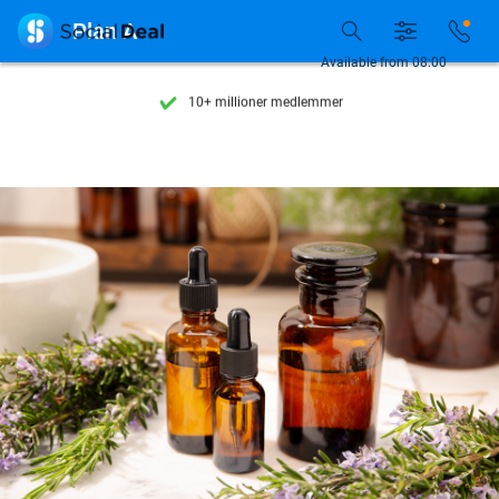
Se flere end 15.000 deals

Plan A
Tilgængelig 7 dage om ugen
Available from 08:00
10+ millioner medlemmer
9,4
baseret på
206.262 anmeldelser
Se flere end 15.000 deals
Tilgængelig 7 dage om ugen
10+ millioner medlemmer