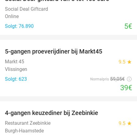
Social Deal Giftcard
Online
5€
Solgt: 76.890
favorite_border
5-gangen proeverijdiner bij Markt45
34%
Markt 45
9.5
star
Vlissingen
Solgt: 623
59
,05
€
Normalpris
39€
favorite_border
4-gangen keuzediner bij Zeebinkie
45%
Restaurant Zeebinkie
9.5
star
Burgh-Haamstede