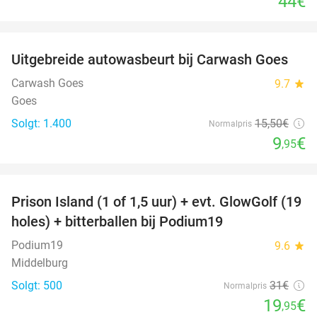
44€
favorite_border
Uitgebreide autowasbeurt bij Carwash Goes
36%
Carwash Goes
9.7
star
Goes
Solgt: 1.400
15
,50
€
Normalpris
9
€
,95
favorite_border
Prison Island (1 of 1,5 uur) + evt. GlowGolf (19
36%
holes) + bitterballen bij Podium19
Podium19
9.6
star
Middelburg
Solgt: 500
31€
Normalpris
19
€
,95