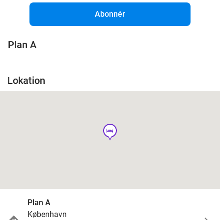
Abonnér
Plan A
Lokation
hotel
Plan A
København