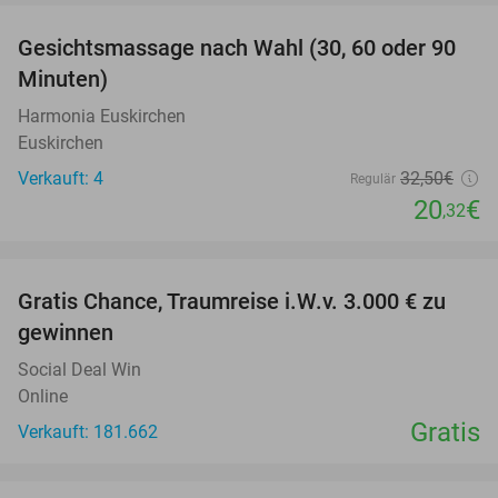
Gesichtsmassage nach Wahl (30, 60 oder 90
37%
Minuten)
Harmonia Euskirchen
Euskirchen
Verkauft: 4
32
,50
€
Regulär
20
€
,32
favorite_border
Gratis Chance, Traumreise i.W.v. 3.000 € zu
gewinnen
Social Deal Win
Online
Gratis
Verkauft: 181.662
favorite_border