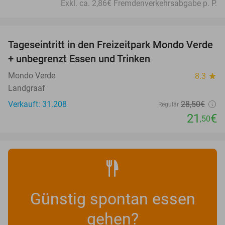
Exkl. ca. 2,86€ Fremdenverkehrsabgabe p. P.
favorite_border
Tageseintritt in den Freizeitpark Mondo Verde
25%
+ unbegrenzt Essen und Trinken
Mondo Verde
8.3
star
Landgraaf
Verkauft: 31.208
28
,50
€
Regulär
21
€
,50
Günstig spontan essen
gehen?