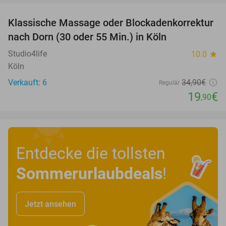
Klassische Massage oder Blockadenkorrektur
43%
nach Dorn (30 oder 55 Min.) in Köln
Studio4life
10.0
star
Köln
Verkauft: 6
34
,90
€
Regulär
19
€
,90
Entdecke die tollsten
Sommerurlaubdeals
!
Jetzt ansehen