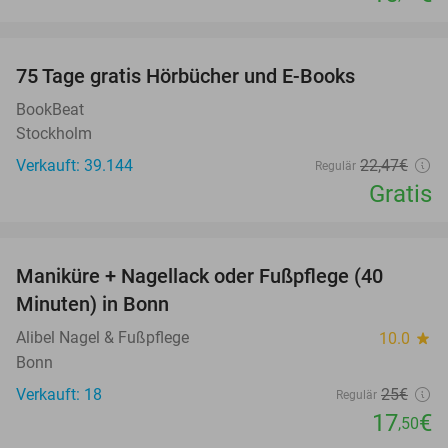
favorite_border
100%
75 Tage gratis Hörbücher und E-Books
BookBeat
Stockholm
Verkauft: 39.144
22
,47
€
Regulär
Gratis
favorite_border
Maniküre + Nagellack oder Fußpflege (40
30%
Minuten) in Bonn
Alibel Nagel & Fußpflege
10.0
star
Bonn
Verkauft: 18
25€
Regulär
17
€
,50