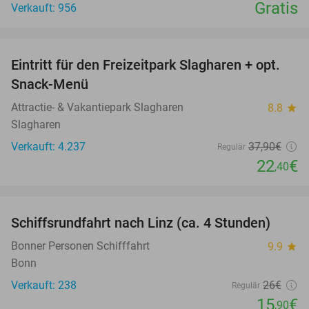
Gratis
Verkauft: 956
favorite_border
Eintritt für den Freizeitpark Slagharen + opt.
41%
Snack-Menü
Attractie- & Vakantiepark Slagharen
8.8
star
Slagharen
Verkauft: 4.237
37
,90
€
Regulär
22
€
,40
favorite_border
Schiffsrundfahrt nach Linz (ca. 4 Stunden)
39%
Bonner Personen Schifffahrt
9.9
star
Bonn
Verkauft: 238
26€
Regulär
15
€
,90