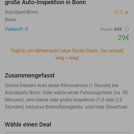
große Auto-Inspektion in Bonn
AutoXpert-Bonn
10.0
star
Bonn
Verkauft: 0
60€
Regulär
29€
Täglich um Mitternacht neue Social Deals. Sei schnell,
weg = weg!
Zusammengefasst
Gönne Deinem Auto einen Klimaservice (1 Stunde) bei
AutoXperts Bonn: Oder wähle einen Fahrzeugcheck (ca. 30
Minuten), eine kleine oder große Inspektion (1,5 oder 2,5
Stunden) inklusive Bremsflüssigkeits- und/oder Ölwechsel
Wähle einen Deal