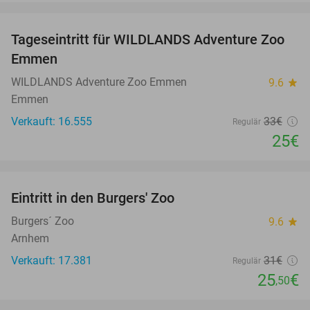
favorite_border
Tageseintritt für WILDLANDS Adventure Zoo
24%
Emmen
WILDLANDS Adventure Zoo Emmen
9.6
star
Emmen
Verkauft: 16.555
33€
Regulär
25€
favorite_border
Eintritt in den Burgers' Zoo
18%
Burgers´ Zoo
9.6
star
Arnhem
Verkauft: 17.381
31€
Regulär
25
€
,50