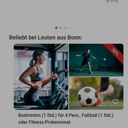
9
€
,90
Beliebt bei Leuten aus Bonn:
50%
favorite_border
Badminton (1 Std.) für 4 Pers., Fußball (1 Std.)
oder Fitness Probemonat