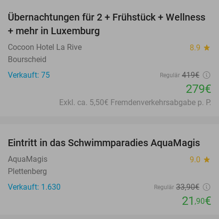
Übernachtungen für 2 + Frühstück + Wellness
33%
+ mehr in Luxemburg
Cocoon Hotel La Rive
8.9
star
Bourscheid
Verkauft: 75
419€
Regulär
279€
Exkl. ca. 5,50€ Fremdenverkehrsabgabe p. P.
favorite_border
Eintritt in das Schwimmparadies AquaMagis
35%
AquaMagis
9.0
star
Plettenberg
Verkauft: 1.630
33
,90
€
Regulär
21
€
,90
favorite_border