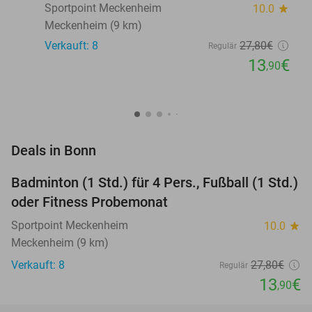
Sportpoint Meckenheim
10.0
star
Meckenheim (9 km)
Verkauft: 8
27
,80
€
Regulär
13
€
,90
favorite_border
Deals in Bonn
Badminton (1 Std.) für 4 Pers., Fußball (1 Std.)
50%
oder Fitness Probemonat
Sportpoint Meckenheim
10.0
star
Meckenheim (9 km)
Verkauft: 8
27
,80
€
Regulär
13
€
,90
favorite_border