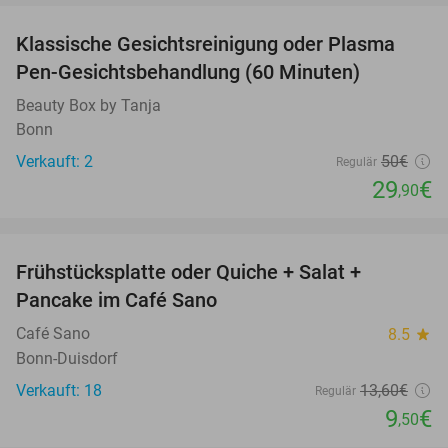
Klassische Gesichtsreinigung oder Plasma
40%
Pen-Gesichtsbehandlung (60 Minuten)
Beauty Box by Tanja
Bonn
Verkauft: 2
50€
Regulär
29
€
,90
favorite_border
Frühstücksplatte oder Quiche + Salat +
30%
Pancake im Café Sano
Café Sano
8.5
star
Bonn-Duisdorf
Verkauft: 18
13
,60
€
Regulär
9
€
,50