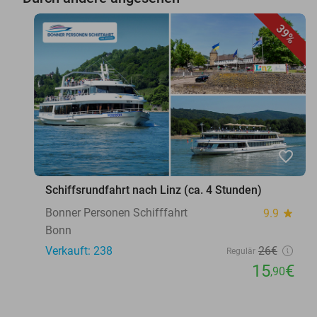
39%
favorite_border
Schiffsrundfahrt nach Linz (ca. 4 Stunden)
Bonner Personen Schifffahrt
9.9
star
Bonn
Verkauft: 238
26€
Regulär
15
€
,90