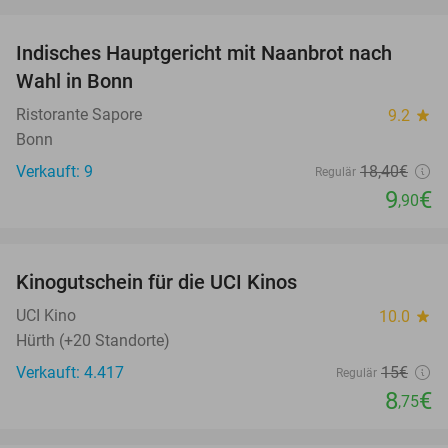
favorite_border
Indisches Hauptgericht mit Naanbrot nach
46%
Wahl in Bonn
Ristorante Sapore
9.2
star
Bonn
Verkauft: 9
18
,40
€
Regulär
9
€
,90
favorite_border
Kinogutschein für die UCI Kinos
42%
UCI Kino
10.0
star
Hürth (+20 Standorte)
Verkauft: 4.417
15€
Regulär
8
€
,75
favorite_border