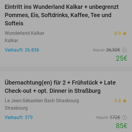
Eintritt ins Wunderland Kalkar + unbegrenzt
32%
Pommes, Eis, Softdrinks, Kaffee, Tee und
Softeis
Wunderland Kalkar
8.9
star
Kalkar
Verkauft: 26.836
36
,50
€
Regulär
25€
favorite_border
Übernachtung(en) für 2 + Frühstück + Late
51%
Check-out + opt. Dinner in Straßburg
Le Jean-Sébastien Bach Strasbourg
9.4
star
Strasbourg
Verkauft: 379
172€
Regulär
85€