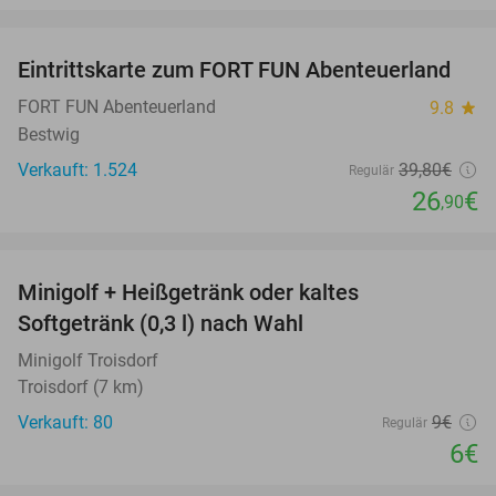
favorite_border
Eintrittskarte zum FORT FUN Abenteuerland
32%
FORT FUN Abenteuerland
9.8
star
Bestwig
Verkauft: 1.524
39
,80
€
Regulär
26
€
,90
favorite_border
Minigolf + Heißgetränk oder kaltes
33%
Softgetränk (0,3 l) nach Wahl
Minigolf Troisdorf
Troisdorf (7 km)
Verkauft: 80
9€
Regulär
6€
favorite_border