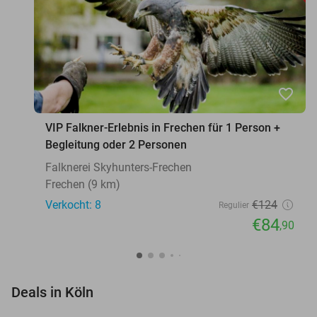
favorite_border
VIP Falkner-Erlebnis in Frechen für 1 Person +
Begleitung oder 2 Personen
Falknerei Skyhunters-Frechen
Frechen (9 km)
Verkocht: 8
€124
Regulier
€84
,90
favorite_border
Deals in Köln