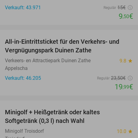
Verkauft: 43.971
15€
Regulär
9
€
,50
favorite_border
All-in-Eintrittsticket für den Verkehrs- und
15%
Vergnügungspark Duinen Zathe
Verkeers- en Attractiepark Duinen Zathe
9.8
star
Appelscha
Verkauft: 46.205
23
,50
€
Regulär
19
€
,99
favorite_border
Minigolf + Heißgetränk oder kaltes
33%
Softgetränk (0,3 l) nach Wahl
Minigolf Troisdorf
10.0
star