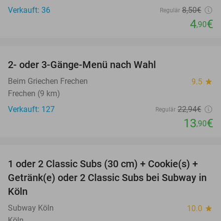
Verkauft: 36
8
,50
€
Regulär
4
€
,90
favorite_border
2- oder 3-Gänge-Menü nach Wahl
39%
Beim Griechen Frechen
9.5
star
Frechen (9 km)
Verkauft: 127
22
,94
€
Regulär
13
€
,90
favorite_border
1 oder 2 Classic Subs (30 cm) + Cookie(s) +
33%
Getränk(e) oder 2 Classic Subs bei Subway in
Köln
Subway Köln
10.0
star
Köln