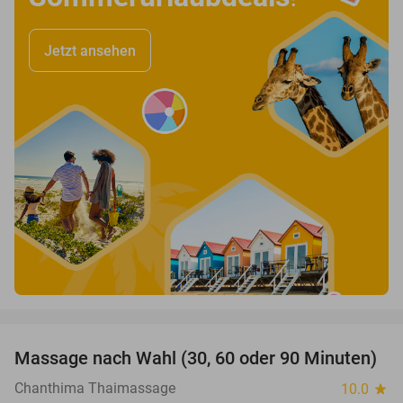
Jetzt ansehen
favorite_border
Massage nach Wahl (30, 60 oder 90 Minuten)
34%
Chanthima Thaimassage
10.0
star