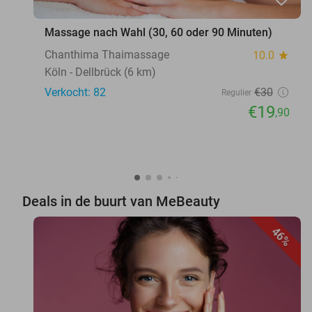
Massage nach Wahl (30, 60 oder 90 Minuten)
Chanthima Thaimassage
10.0
star
Köln - Dellbrück (6 km)
Verkocht: 82
€30
Regulier
€19
,90
Deals in de buurt van MeBeauty
46%