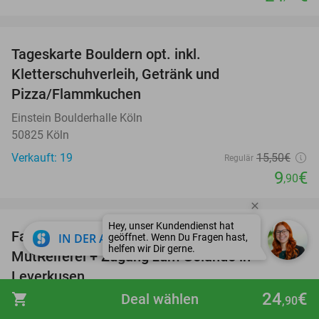
favorite_border
Tageskarte Bouldern opt. inkl.
36%
Kletterschuhverleih, Getränk und
Pizza/Flammkuchen
Einstein Boulderhalle Köln
50825 Köln
Verkauft: 19
15
,50
€
Regulär
9
€
,90
favorite_border
Hey, unser Kundendienst hat
Familienticket für das Kindermuseum
39%
close
IN DER APP ÖFFNEN
geöffnet. Wenn Du Fragen hast,
helfen wir Dir gerne.
MutReiferei + Zugang zum Gelände in
Leverkusen
24
€
shopping_cart
Deal wählen
NaturGut Ophoven
,90
Leverkusen (11 km)