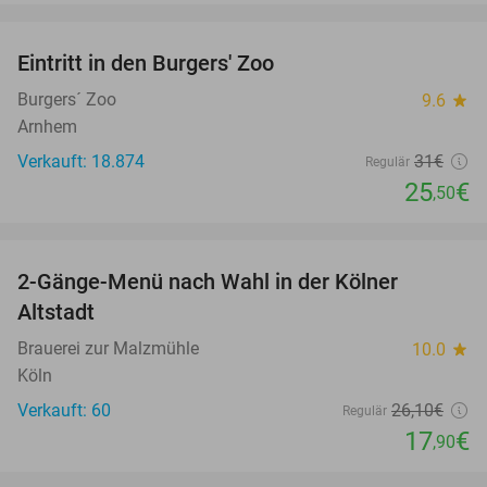
favorite_border
Eintritt in den Burgers' Zoo
18%
Burgers´ Zoo
9.6
star
Arnhem
Verkauft: 18.874
31€
Regulär
25
€
,50
favorite_border
2-Gänge-Menü nach Wahl in der Kölner
31%
Altstadt
Brauerei zur Malzmühle
10.0
star
Köln
Verkauft: 60
26
,10
€
Regulär
17
€
,90
favorite_border