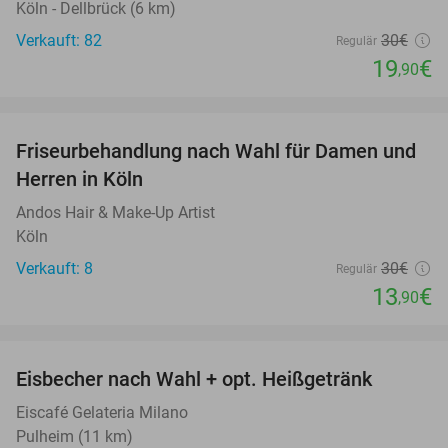
Köln - Dellbrück (6 km)
Verkauft: 82
30€
Regulär
19
€
,90
favorite_border
Friseurbehandlung nach Wahl für Damen und
54%
Herren in Köln
Andos Hair & Make-Up Artist
Köln
Verkauft: 8
30€
Regulär
13
€
,90
favorite_border
Eisbecher nach Wahl + opt. Heißgetränk
42%
Eiscafé Gelateria Milano
Pulheim (11 km)