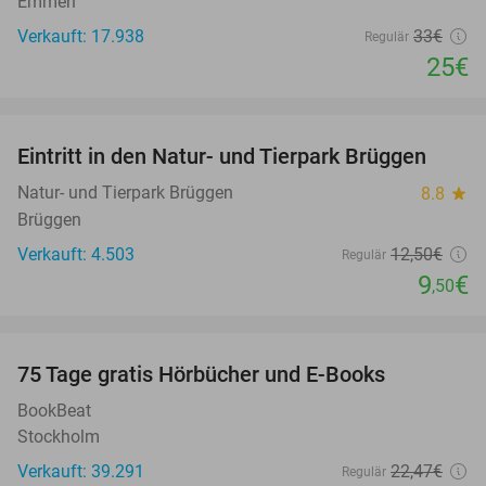
Emmen
Verkauft: 17.938
33€
Regulär
25€
favorite_border
Eintritt in den Natur- und Tierpark Brüggen
24%
Natur- und Tierpark Brüggen
8.8
star
Brüggen
Verkauft: 4.503
12
,50
€
Regulär
9
€
,50
favorite_border
100%
75 Tage gratis Hörbücher und E-Books
BookBeat
Stockholm
Verkauft: 39.291
22
,47
€
Regulär