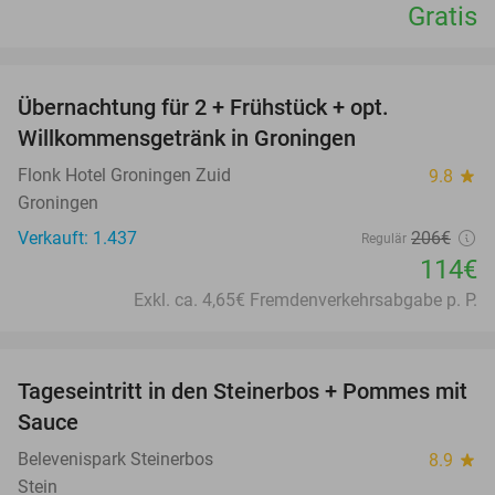
Gratis
favorite_border
Übernachtung für 2 + Frühstück + opt.
45%
Willkommensgetränk in Groningen
Flonk Hotel Groningen Zuid
9.8
star
Groningen
Verkauft: 1.437
206€
Regulär
114€
Exkl. ca. 4,65€ Fremdenverkehrsabgabe p. P.
favorite_border
Tageseintritt in den Steinerbos + Pommes mit
37%
Sauce
Belevenispark Steinerbos
8.9
star
Stein