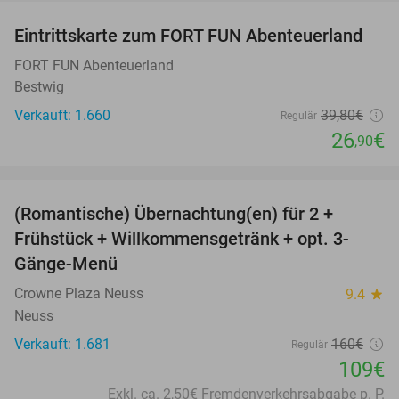
Eintrittskarte zum FORT FUN Abenteuerland
32%
FORT FUN Abenteuerland
Bestwig
Verkauft: 1.660
39
,80
€
Regulär
26
€
,90
favorite_border
(Romantische) Übernachtung(en) für 2 +
32%
Frühstück + Willkommensgetränk + opt. 3-
Gänge-Menü
Crowne Plaza Neuss
9.4
star
Neuss
Verkauft: 1.681
160€
Regulär
109€
Exkl. ca. 2,50€ Fremdenverkehrsabgabe p. P.