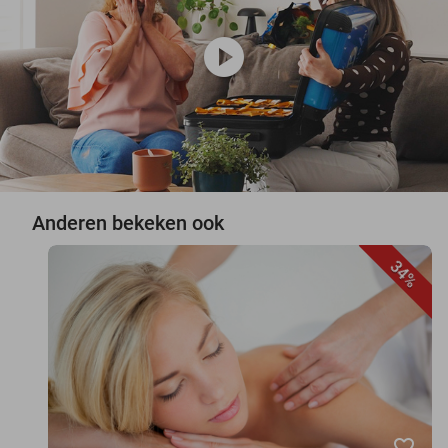
play_circle
Anderen bekeken ook
34%
favorite_border