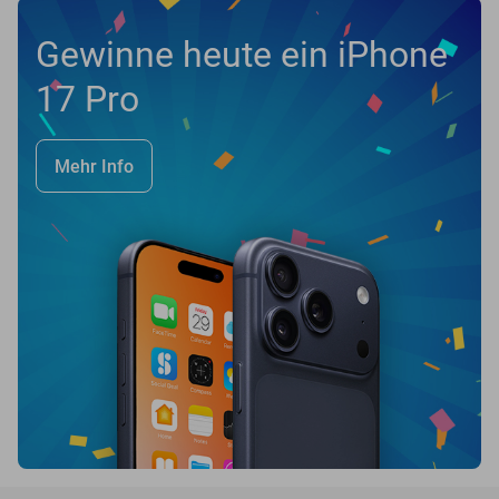
Gewinne heute ein iPhone
17 Pro
Mehr Info
favorite_border