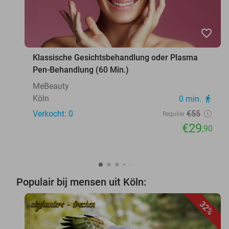
favorite_border
Klassische Gesichtsbehandlung oder Plasma
Pen-Behandlung (60 Min.)
MeBeauty
Köln
0 min.
directions_walk
Verkocht: 0
€55
Regulier
€29
,90
Populair bij mensen uit Köln:
32%