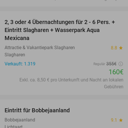
favorite_border
2, 3 oder 4 Übernachtungen für 2 - 6 Pers. +
55%
Eintritt Slagharen + Wasserpark Aqua
Mexicana
Attractie & Vakantiepark Slagharen
8.8
star
Slagharen
Verkauft: 1.319
355€
Regulär
160€
Exkl. ca. 8,50 € pro Unterkunft und Nacht an lokalen
Gebühren
favorite_border
Eintritt für Bobbejaanland
46%
Bobbejaanland
9.1
star
Lichtaart