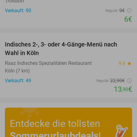
Troisdorf
Verkauft: 90
9€
Regulär
6€
favorite_border
Indisches 2-, 3- oder 4-Gänge-Menü nach
39%
Wahl in Köln
Raaz Indisches Spezialitäten Restaurant
9.6
star
Köln (7 km)
Verkauft: 49
22
,90
€
Regulär
13
€
,90
Entdecke die tollsten
Sommerurlaubdeals
!