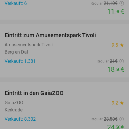
Verkauft: 6
21
,10
€
Regulär
11
€
,90
favorite_border
Eintritt zum Amusementspark Tivoli
12%
Amusementspark Tivoli
9.5
star
Berg en Dal
Verkauft: 1.381
21€
Regulär
18
€
,50
favorite_border
Eintritt in den GaiaZOO
14%
GaiaZOO
9.2
star
Kerkrade
Verkauft: 8.302
28
,50
€
Regulär
24
€
,50