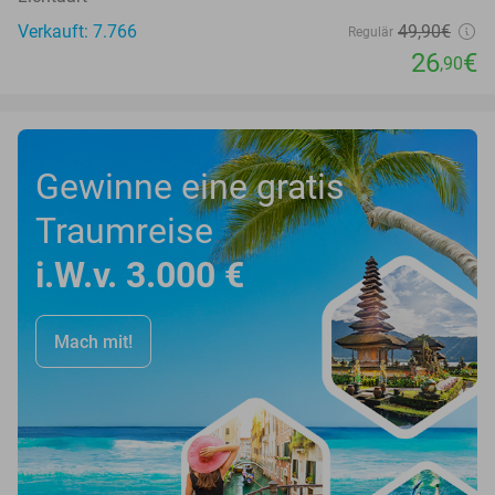
Verkauft: 7.766
49
,90
€
Regulär
26
€
,90
Gewinne eine gratis
Traumreise
i.W.v. 3.000 €
Mach mit!