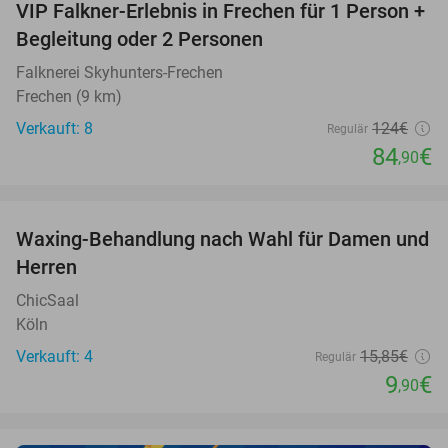
VIP Falkner-Erlebnis in Frechen für 1 Person +
32%
Begleitung oder 2 Personen
Falknerei Skyhunters-Frechen
Frechen (9 km)
Verkauft: 8
124€
Regulär
84
€
,90
favorite_border
Waxing-Behandlung nach Wahl für Damen und
38%
Herren
ChicSaal
Köln
Verkauft: 4
15
,85
€
Regulär
9
€
,90