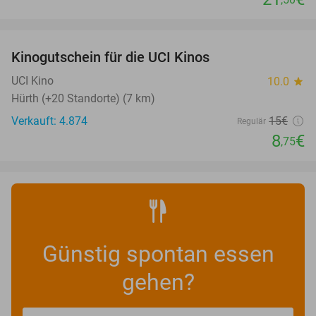
favorite_border
Kinogutschein für die UCI Kinos
42%
UCI Kino
10.0
star
Hürth (+20 Standorte) (7 km)
Verkauft: 4.874
15€
Regulär
8
€
,75
Günstig spontan essen
gehen?