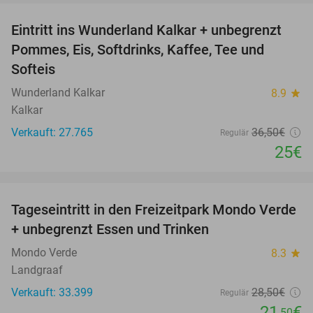
Eintritt ins Wunderland Kalkar + unbegrenzt
32%
Pommes, Eis, Softdrinks, Kaffee, Tee und
Softeis
Wunderland Kalkar
8.9
star
Kalkar
Verkauft: 27.765
36
,50
€
Regulär
25€
favorite_border
Tageseintritt in den Freizeitpark Mondo Verde
25%
+ unbegrenzt Essen und Trinken
Mondo Verde
8.3
star
Landgraaf
Verkauft: 33.399
28
,50
€
Regulär
21
€
,50