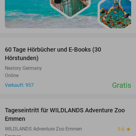
favorite_border
60 Tage Hörbücher und E-Books (30
Hörstunden)
Nextory Germany
Online
Gratis
Verkauft: 957
favorite_border
Tageseintritt für WILDLANDS Adventure Zoo
24%
Emmen
WILDLANDS Adventure Zoo Emmen
9.6
star