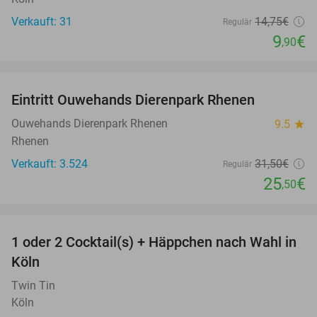
Verkauft: 31
14
,75
€
Regulär
9
€
,90
favorite_border
Eintritt Ouwehands Dierenpark Rhenen
19%
Ouwehands Dierenpark Rhenen
9.5
star
Rhenen
Verkauft: 3.524
31
,50
€
Regulär
25
€
,50
favorite_border
1 oder 2 Cocktail(s) + Häppchen nach Wahl in
44%
Köln
Twin Tin
Köln