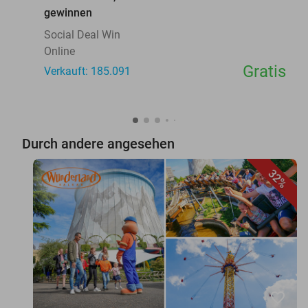
gewinnen
Social Deal Win
Online
Gratis
Verkauft: 185.091
Durch andere angesehen
32%
favorite_border