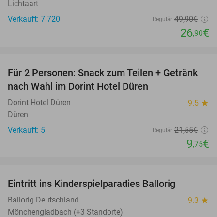
Lichtaart
Verkauft: 7.720
49
,90
€
Regulär
26
€
,90
favorite_border
Für 2 Personen: Snack zum Teilen + Getränk
55%
nach Wahl im Dorint Hotel Düren
Dorint Hotel Düren
9.5
star
Düren
Verkauft: 5
21
,55
€
Regulär
9
€
,75
favorite_border
Eintritt ins Kinderspielparadies Ballorig
16%
Ballorig Deutschland
9.3
star
Mönchengladbach (+3 Standorte)