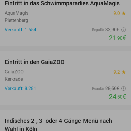
Eintritt in das Schwimmparadies AquaMagis
35%
AquaMagis
9.0
star
Plettenberg
Verkauft: 1.654
33
,90
€
Regulär
21
€
,90
favorite_border
Eintritt in den GaiaZOO
14%
GaiaZOO
9.2
star
Kerkrade
Verkauft: 8.281
28
,50
€
Regulär
24
€
,50
favorite_border
Indisches 2-, 3- oder 4-Gänge-Menü nach
39%
Wahl in Köln