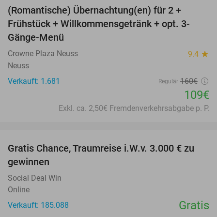
(Romantische) Übernachtung(en) für 2 +
32%
Frühstück + Willkommensgetränk + opt. 3-
Gänge-Menü
Crowne Plaza Neuss
9.4
star
Neuss
Verkauft: 1.681
160€
Regulär
109€
Exkl. ca. 2,50€ Fremdenverkehrsabgabe p. P.
favorite_border
Gratis Chance, Traumreise i.W.v. 3.000 € zu
gewinnen
Social Deal Win
Online
Gratis
Verkauft: 185.088