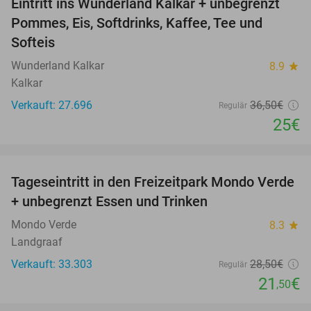
Eintritt ins Wunderland Kalkar + unbegrenzt
32%
Pommes, Eis, Softdrinks, Kaffee, Tee und
Softeis
Wunderland Kalkar
8.9
star
Kalkar
Verkauft: 27.696
36
,50
€
Regulär
25€
favorite_border
Tageseintritt in den Freizeitpark Mondo Verde
25%
+ unbegrenzt Essen und Trinken
Mondo Verde
8.3
star
Landgraaf
Verkauft: 33.303
28
,50
€
Regulär
21
€
,50
favorite_border