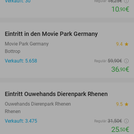
Verkauft: 30
16
,25
€
Regulär
10
€
,90
favorite_border
Eintritt in den Movie Park Germany
38%
Movie Park Germany
9.4
star
Bottrop
Verkauft: 5.658
59
,90
€
Regulär
36
€
,90
favorite_border
Eintritt Ouwehands Dierenpark Rhenen
19%
Ouwehands Dierenpark Rhenen
9.5
star
Rhenen
Verkauft: 3.475
31
,50
€
Regulär
25
€
,50