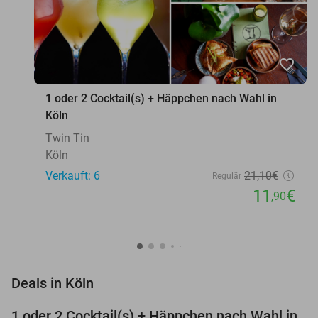
favorite_border
1 oder 2 Cocktail(s) + Häppchen nach Wahl in
Köln
Twin Tin
Köln
Verkauft: 6
21
,10
€
Regulär
11
€
,90
favorite_border
Deals in Köln
1 oder 2 Cocktail(s) + Häppchen nach Wahl in