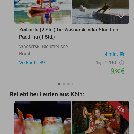
favorite_border
Zeitkarte (2 Std.) für Wasserski oder Stand-up-
Paddling (1 Std.)
Wasserski Bleibtreusee
Brühl
4 min.
directions_car
Verkauft: 89
15€
Regulär
9
€
,90
Beliebt bei Leuten aus Köln:
44%