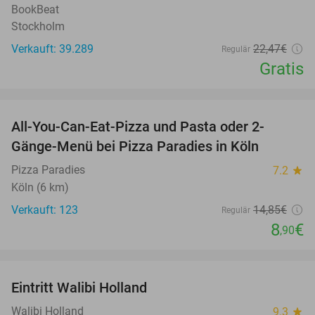
BookBeat
Stockholm
Verkauft: 39.289
22
,47
€
Regulär
Gratis
favorite_border
All-You-Can-Eat-Pizza und Pasta oder 2-
40%
Gänge-Menü bei Pizza Paradies in Köln
Pizza Paradies
7.2
star
Köln (6 km)
Verkauft: 123
14
,85
€
Regulär
8
€
,90
favorite_border
Eintritt Walibi Holland
25%
Walibi Holland
9.3
star