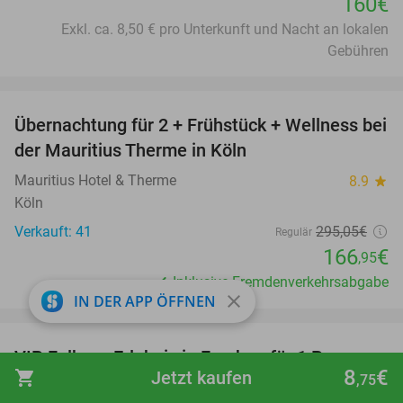
160€
Exkl. ca. 8,50 € pro Unterkunft und Nacht an lokalen
Gebühren
favorite_border
Übernachtung für 2 + Frühstück + Wellness bei
43%
der Mauritius Therme in Köln
Mauritius Hotel & Therme
8.9
star
Köln
Verkauft: 41
295
,05
€
Regulär
166
€
,95
Inklusive Fremdenverkehrsabgabe
close
IN DER APP ÖFFNEN
favorite_border
VIP Falkner-Erlebnis in Frechen für 1 Person +
32%
8
€
shopping_cart
Jetzt kaufen
Begleitung oder 2 Personen
,75