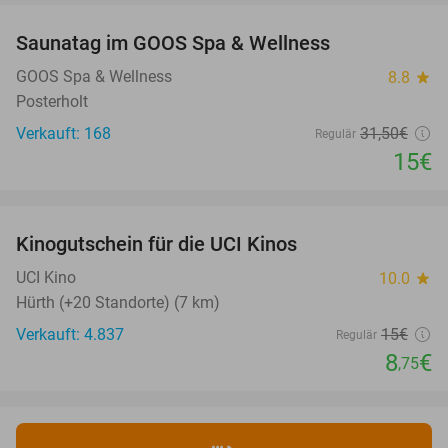
Saunatag im GOOS Spa & Wellness
52%
NEW
TODAY
GOOS Spa & Wellness
8.8
star
Posterholt
Verkauft: 168
31
,50
€
Regulär
15€
favorite_border
Kinogutschein für die UCI Kinos
42%
UCI Kino
10.0
star
Hürth (+20 Standorte) (7 km)
Verkauft: 4.837
15€
Regulär
8
€
,75