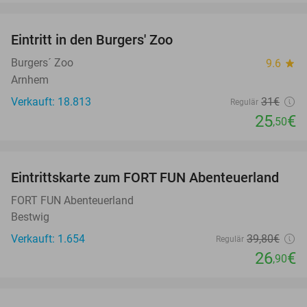
favorite_border
Eintritt in den Burgers' Zoo
18%
Burgers´ Zoo
9.6
star
Arnhem
Verkauft: 18.813
31€
Regulär
25
€
,50
favorite_border
Eintrittskarte zum FORT FUN Abenteuerland
32%
FORT FUN Abenteuerland
Bestwig
Verkauft: 1.654
39
,80
€
Regulär
26
€
,90
favorite_border