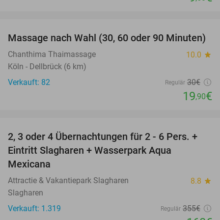
favorite_border
Massage nach Wahl (30, 60 oder 90 Minuten)
34%
Chanthima Thaimassage
10.0
star
Köln - Dellbrück (6 km)
Verkauft: 82
30€
Regulär
19
€
,90
favorite_border
2, 3 oder 4 Übernachtungen für 2 - 6 Pers. +
55%
Eintritt Slagharen + Wasserpark Aqua
Mexicana
Attractie & Vakantiepark Slagharen
8.8
star
Slagharen
Verkauft: 1.319
355€
Regulär