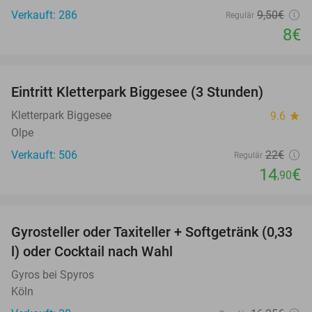
Verkauft: 286
9
,50
€
Regulär
8€
favorite_border
Eintritt Kletterpark Biggesee (3 Stunden)
32%
Kletterpark Biggesee
9.6
star
Olpe
Verkauft: 506
22€
Regulär
14
€
,90
favorite_border
Gyrosteller oder Taxiteller + Softgetränk (0,33
33%
l) oder Cocktail nach Wahl
Gyros bei Spyros
Köln