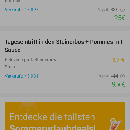
Emmen
Verkauft: 17.897
33€
Regulär
25€
favorite_border
Tageseintritt in den Steinerbos + Pommes mit
37%
Sauce
Belevenispark Steinerbos
8.9
star
Stein
Verkauft: 43.931
15€
Regulär
9
€
,50
Entdecke die tollsten
Sommerurlaubdeals
!