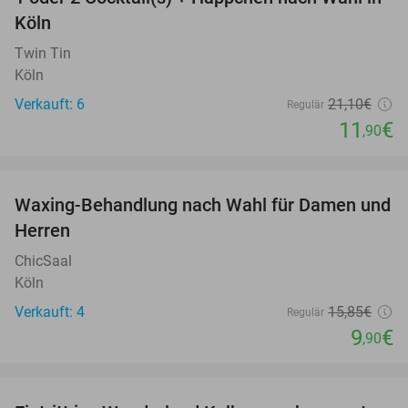
44%
Köln
Twin Tin
Köln
Verkauft: 6
21
,10
€
Regulär
11
€
,90
favorite_border
Waxing-Behandlung nach Wahl für Damen und
38%
NEW
Herren
TODAY
ChicSaal
Köln
Verkauft: 4
15
,85
€
Regulär
9
€
,90
favorite_border