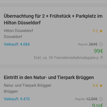
favorite_border
Übernachtung für 2 + Frühstück + Parkplatz im
63%
Hilton Düsseldorf
Hilton Düsseldorf
9.2
star
Düsseldorf
Verkauft: 4.684
269€
Regulär
99€
Exkl. ca. 3€ Fremdenverkehrsabgabe p. P.
favorite_border
Eintritt in den Natur- und Tierpark Brüggen
24%
Natur- und Tierpark Brüggen
8.8
star
Brüggen
Verkauft: 4.470
12
,50
€
Regulär
9
€
,50