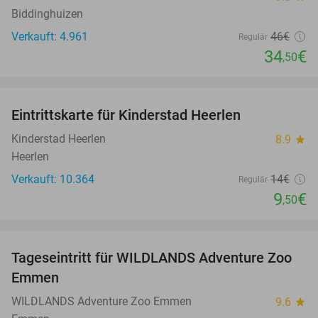
Biddinghuizen
Verkauft: 4.961
46€
Regulär
34
€
,50
favorite_border
Eintrittskarte für Kinderstad Heerlen
32%
Kinderstad Heerlen
8.9
star
Heerlen
Verkauft: 10.364
14€
Regulär
9
€
,50
favorite_border
Tageseintritt für WILDLANDS Adventure Zoo
24%
Emmen
WILDLANDS Adventure Zoo Emmen
9.6
star