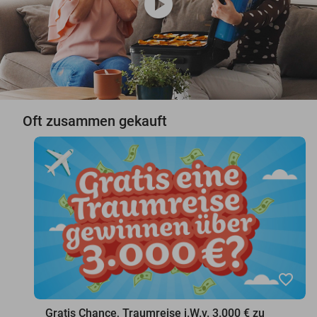
play_circle
Oft zusammen gekauft
favorite_border
Gratis Chance, Traumreise i.W.v. 3.000 € zu