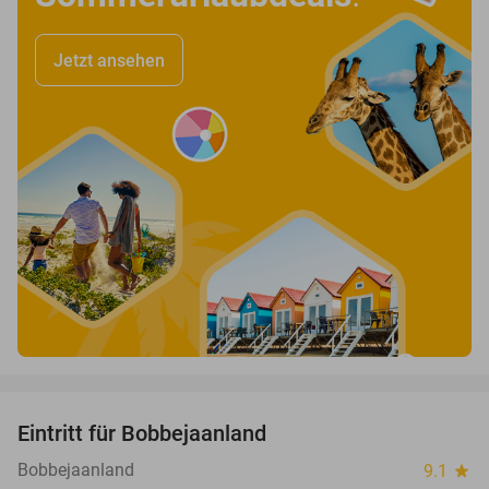
Jetzt ansehen
favorite_border
Eintritt für Bobbejaanland
46%
Bobbejaanland
9.1
star