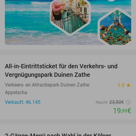
favorite_border
All-in-Eintrittsticket für den Verkehrs- und
15%
Vergnügungspark Duinen Zathe
Verkeers- en Attractiepark Duinen Zathe
9.8
star
Appelscha
Verkauft: 46.145
23
,50
€
Regulär
19
€
,99
favorite_border
2-Gänge-Menü nach Wahl in der Kölner