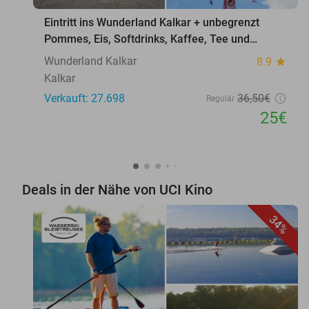
Eintritt ins Wunderland Kalkar + unbegrenzt
Pommes, Eis, Softdrinks, Kaffee, Tee und
Softeis
Wunderland Kalkar
8.9
star
Kalkar
Verkauft: 27.698
36
,50
€
Regulär
25€
Deals in der Nähe von UCI Kino
34%