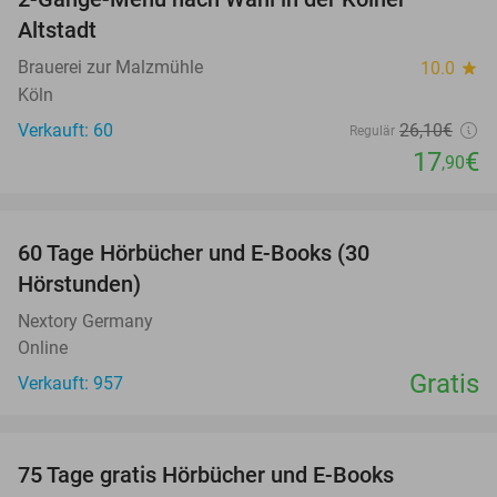
31%
Altstadt
Brauerei zur Malzmühle
10.0
star
Köln
Verkauft: 60
26
,10
€
Regulär
17
€
,90
favorite_border
60 Tage Hörbücher und E-Books (30
Hörstunden)
Nextory Germany
Online
Gratis
Verkauft: 957
favorite_border
100%
75 Tage gratis Hörbücher und E-Books