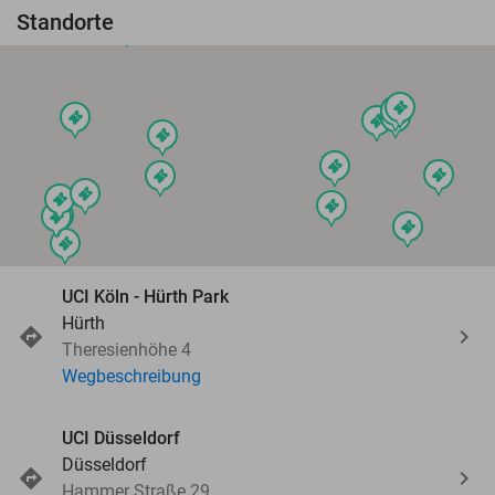
Standorte
events
events
events
events
events
events
events
events
events
events
events
events
events
events
events
events
events
events
events
UCI Köln - Hürth Park
Hürth
Theresienhöhe 4
events
Wegbeschreibung
UCI Düsseldorf
Düsseldorf
Hammer Straße 29