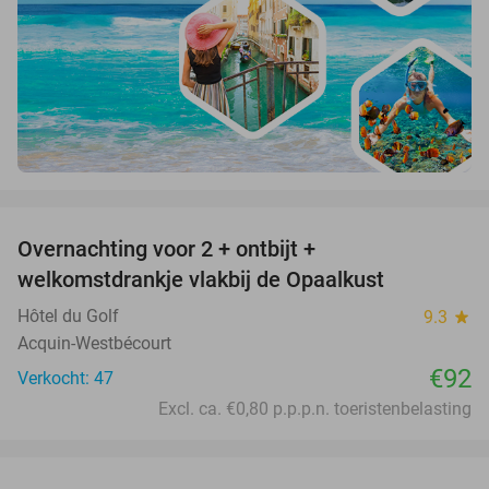
favorite_border
Overnachting voor 2 + ontbijt +
welkomstdrankje vlakbij de Opaalkust
Hôtel du Golf
9.3
star
Acquin-Westbécourt
€92
Verkocht: 47
Excl. ca. €0,80 p.p.p.n. toeristenbelasting
favorite_border