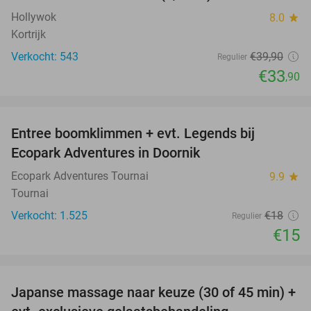
Hollywok
8.0
star
Kortrijk
Verkocht: 543
€39
,90
Regulier
€33
,90
favorite_border
Entree boomklimmen + evt. Legends bij
17%
Ecopark Adventures in Doornik
Ecopark Adventures Tournai
9.9
star
Tournai
Verkocht: 1.525
€18
Regulier
€15
favorite_border
Japanse massage naar keuze (30 of 45 min) +
31%