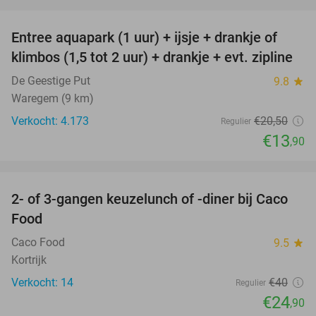
favorite_border
Entree aquapark (1 uur) + ijsje + drankje of
32%
klimbos (1,5 tot 2 uur) + drankje + evt. zipline
De Geestige Put
9.8
star
Waregem (9 km)
Verkocht: 4.173
€20
,50
Regulier
€13
,90
favorite_border
2- of 3-gangen keuzelunch of -diner bij Caco
38%
Food
Caco Food
9.5
star
Kortrijk
Verkocht: 14
€40
Regulier
€24
,90