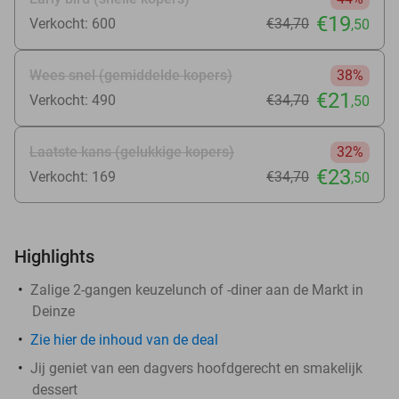
€19
Verkocht: 600
€34
,70
,50
Wees snel (gemiddelde kopers)
38%
€21
Verkocht: 490
€34
,70
,50
Laatste kans (gelukkige kopers)
32%
€23
Verkocht: 169
€34
,70
,50
Highlights
Zalige 2-gangen keuzelunch of -diner aan de Markt in
Deinze
Zie
hier
de inhoud van de deal
Jij geniet van een dagvers hoofdgerecht en smakelijk
dessert