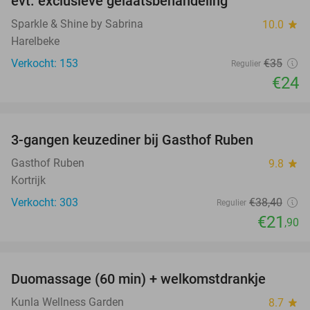
evt. exclusieve gelaatsbehandeling
Sparkle & Shine by Sabrina
10.0
star
Harelbeke
Verkocht: 153
€35
Regulier
€24
favorite_border
3-gangen keuzediner bij Gasthof Ruben
43%
Gasthof Ruben
9.8
star
Kortrijk
Verkocht: 303
€38
,40
Regulier
€21
,90
favorite_border
Duomassage (60 min) + welkomstdrankje
51%
Kunla Wellness Garden
8.7
star