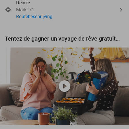
Deinze
Markt 71
Routebeschrijving
Tentez de gagner un voyage de rêve gratuit d'une valeur de 3.000 € !
play_circle