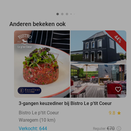
Anderen bekeken ook
44%
favorite_border
3-gangen keuzediner bij Bistro Le p'tit Coeur
Bistro Le p'tit Coeur
9.8
star
Waregem (10 km)
Verkocht: 644
€70
Regulier