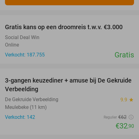
favorite_border
Gratis kans op een droomreis t.w.v. €3.000
Social Deal Win
Online
Gratis
Verkocht: 187.755
favorite_border
3-gangen keuzediner + amuse bij De Gekruide
47%
Verbeelding
De Gekruide Verbeelding
9.9
star
Meulebeke (11 km)
Verkocht: 142
€62
Regulier
€32
,90
favorite_border