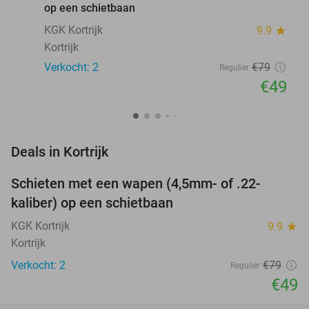
op een schietbaan
KGK Kortrijk
9.9
star
Kortrijk
Verkocht: 2
€79
Regulier
€49
favorite_border
Deals in Kortrijk
Schieten met een wapen (4,5mm- of .22-
38%
NEW
kaliber) op een schietbaan
TODAY
KGK Kortrijk
9.9
star
Kortrijk
Verkocht: 2
€79
Regulier
€49
favorite_border