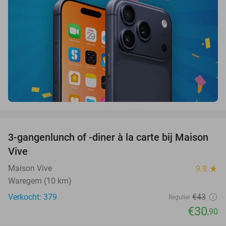
favorite_border
3-gangenlunch of -diner à la carte bij Maison
28%
Vive
Maison Vive
9.9
star
Waregem (10 km)
Verkocht: 379
€43
Regulier
€30
,90