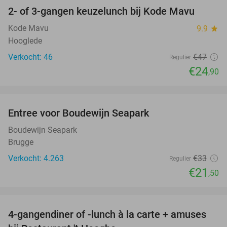
2- of 3-gangen keuzelunch bij Kode Mavu
47%
Kode Mavu
9.9
star
Hooglede
Verkocht: 46
€47
Regulier
€24
,90
favorite_border
Entree voor Boudewijn Seapark
35%
Boudewijn Seapark
Brugge
Verkocht: 4.263
€33
Regulier
€21
,50
favorite_border
4-gangendiner of -lunch à la carte + amuses
46%