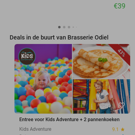
€39
Deals in de buurt van Brasserie Odiel
43%
favorite_border
Entree voor Kids Adventure + 2 pannenkoeken
Kids Adventure
9.1
star