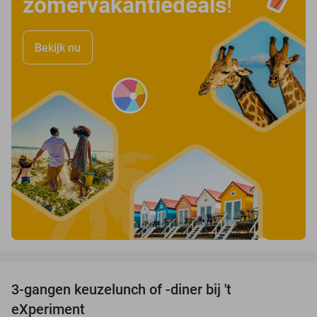
zomervakantiedeals
!
Bekijk nu
favorite_border
3-gangen keuzelunch of -diner bij 't
26%
eXperiment