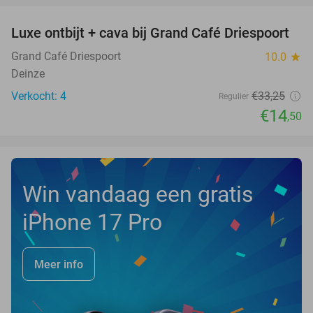
Luxe ontbijt + cava bij Grand Café Driespoort
56%
NEW
TODAY
Grand Café Driespoort
10.0
star
Deinze
Verkocht: 4
€33
,25
Regulier
€14
,50
Win vandaag een gratis
iPhone 17 Pro
Meer info