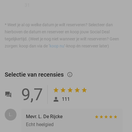
31
*
Weet je al op welke datum je wilt reserveren? Selecteer dan
hierboven de datum en reserveer en koop jouw Social Deal
tegelijkertijd. (Weet je nog niet wanneer je wilt reserveren? Geen
zorgen: koop dan via de ‘
koop nu
’-knop én reserveer later)
Selectie van recensies
info_outlined
9,7
111
L.
Mevr. L. De Rijcke
Echt heelgied