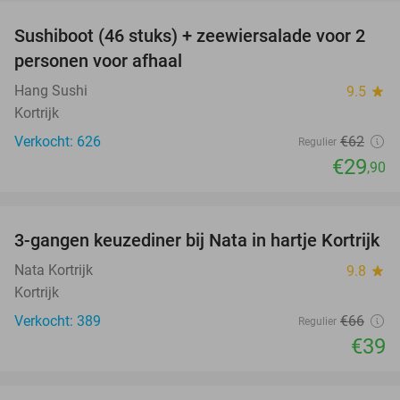
Sushiboot (46 stuks) + zeewiersalade voor 2
52%
personen voor afhaal
Hang Sushi
9.5
star
Kortrijk
Verkocht: 626
€62
Regulier
€29
,90
favorite_border
3-gangen keuzediner bij Nata in hartje Kortrijk
41%
Nata Kortrijk
9.8
star
Kortrijk
Verkocht: 389
€66
Regulier
€39
favorite_border