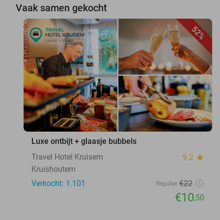
Vaak samen gekocht
52%
favorite_border
Luxe ontbijt + glaasje bubbels
Travel Hotel Kruisem
9.2
star
Kruishoutem
Verkocht: 1.101
€22
Regulier
€10
,50