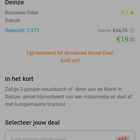
Deinze
Brasserie Odiel
9.7
star
Deinze
Verkocht: 1.271
€34
,70
Regulier
€19
,50
Tijd resterend tot de nieuwe Social Deal:
Sold out!
In het kort
Zalige 2-gangen keuzelunch of -diner aan de Markt in
Deinze: geniet bijvoorbeeld van een vispannetje en sluit af
met huisgemaakte tiramisu
Selecteer jouw deal
Early bird (snelle kopers)
44%