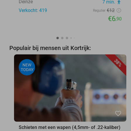
Deinze
7 min.
directions_walk
Verkocht: 419
€12
Regulier
€6
,90
Populair bij mensen uit Kortrijk:
38%
NEW
TODAY
favorite_border
Schieten met een wapen (4,5mm- of .22-kaliber)