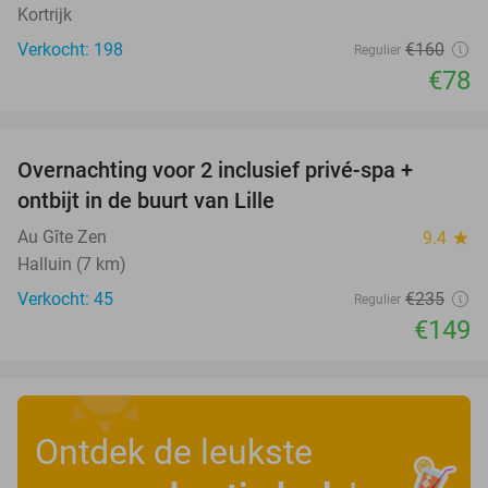
Kortrijk
Verkocht: 198
€160
Regulier
€78
favorite_border
Overnachting voor 2 inclusief privé-spa +
37%
ontbijt in de buurt van Lille
Au Gîte Zen
9.4
star
Halluin (7 km)
Verkocht: 45
€235
Regulier
€149
Ontdek de leukste