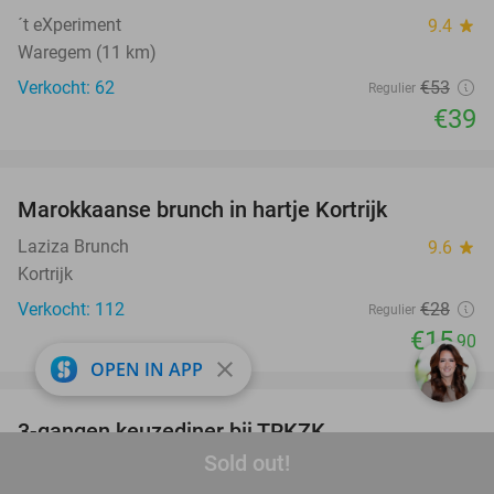
´t eXperiment
9.4
star
Waregem (11 km)
Verkocht: 62
€53
Regulier
€39
favorite_border
Marokkaanse brunch in hartje Kortrijk
43%
Laziza Brunch
9.6
star
Kortrijk
Verkocht: 112
€28
Regulier
€15
,90
close
OPEN IN APP
favorite_border
3-gangen keuzediner bij TRKZK
37%
Sold out!
TRKZK
9.8
star