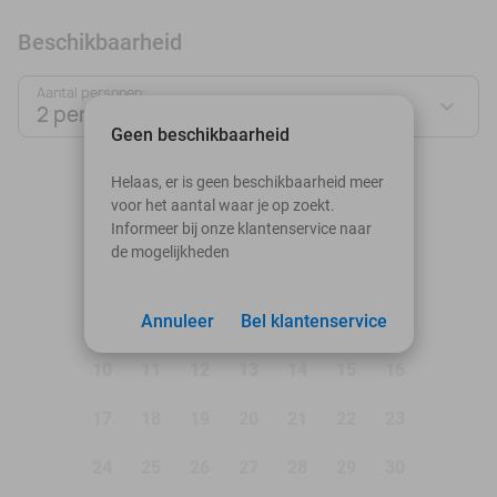
Beschikbaarheid
Aantal personen:
2 personen
Geen beschikbaarheid
augustus 2026
Helaas, er is geen beschikbaarheid meer
voor het aantal waar je op zoekt.
Ma
Di
Wo
Do
Vr
Za
Zo
Informeer bij onze klantenservice naar
de mogelijkheden
1
2
3
Annuleer
4
5
Bel klantenservice
6
7
8
9
10
11
12
13
14
15
16
17
18
19
20
21
22
23
24
25
26
27
28
29
30