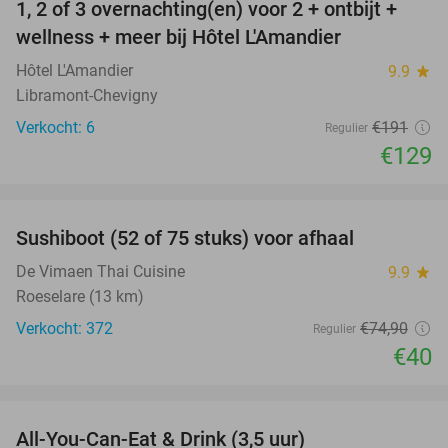
1, 2 of 3 overnachting(en) voor 2 + ontbijt +
32%
NEW
wellness + meer bij Hôtel L'Amandier
TODAY
Hôtel L'Amandier
9.9
star
Libramont-Chevigny
Verkocht: 6
€191
Regulier
€129
favorite_border
Sushiboot (52 of 75 stuks) voor afhaal
47%
De Vimaen Thai Cuisine
9.9
star
Roeselare (13 km)
Verkocht: 372
€74
,90
Regulier
€40
favorite_border
All-You-Can-Eat & Drink (3,5 uur)
15%