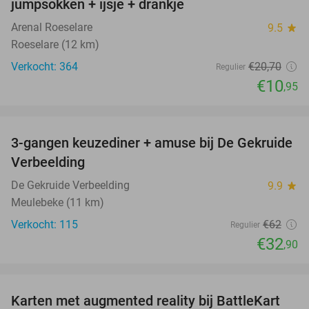
jumpsokken + ijsje + drankje
Arenal Roeselare
9.5
star
Roeselare (12 km)
Verkocht: 364
€20
,70
Regulier
€10
,95
favorite_border
3-gangen keuzediner + amuse bij De Gekruide
47%
Verbeelding
De Gekruide Verbeelding
9.9
star
Meulebeke (11 km)
Verkocht: 115
€62
Regulier
€32
,90
favorite_border
Karten met augmented reality bij BattleKart
23%