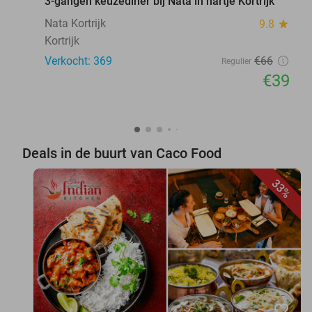
3-gangen keuzediner bij Nata in hartje Kortrijk
Nata Kortrijk
9.8
star
Kortrijk
Verkocht: 369
€66
Regulier
€39
Deals in de buurt van Caco Food
33%
favorite_border