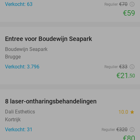
Verkocht: 63
€70
Regulier
€59
favorite_border
Entree voor Boudewijn Seapark
35%
Boudewijn Seapark
Brugge
Verkocht: 3.796
€33
Regulier
€21
,50
favorite_border
8 laser-ontharingsbehandelingen
75%
Dali Esthetics
10.0
star
Kortrijk
Verkocht: 31
€320
Regulier
€80