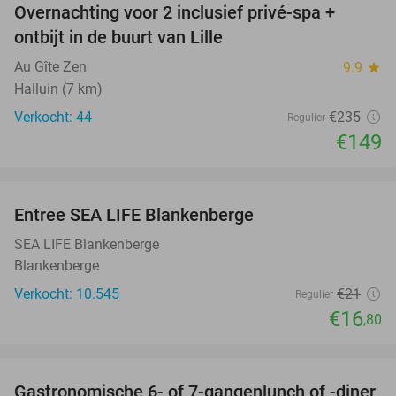
Overnachting voor 2 inclusief privé-spa +
37%
ontbijt in de buurt van Lille
Au Gîte Zen
9.9
star
Halluin (7 km)
Verkocht: 44
€235
Regulier
€149
favorite_border
Entree SEA LIFE Blankenberge
20%
SEA LIFE Blankenberge
Blankenberge
Verkocht: 10.545
€21
Regulier
€16
,80
favorite_border
Gastronomische 6- of 7-gangenlunch of -diner