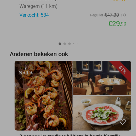
Waregem (11 km)
Verkocht: 534
€47
,30
Regulier
€29
,90
Anderen bekeken ook
41%
favorite_border