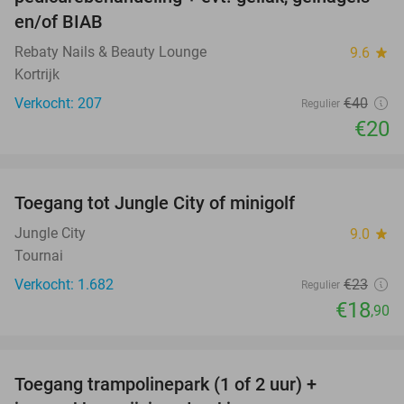
en/of BIAB
Rebaty Nails & Beauty Lounge
9.6
star
Kortrijk
Verkocht: 207
€40
Regulier
€20
favorite_border
Toegang tot Jungle City of minigolf
18%
Jungle City
9.0
star
Tournai
Verkocht: 1.682
€23
Regulier
€18
,90
favorite_border
Toegang trampolinepark (1 of 2 uur) +
47%