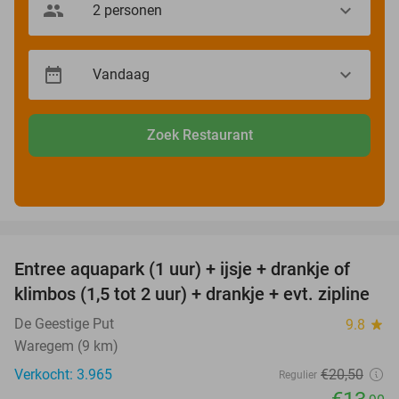
Zoek Restaurant
favorite_border
Entree aquapark (1 uur) + ijsje + drankje of
32%
klimbos (1,5 tot 2 uur) + drankje + evt. zipline
De Geestige Put
9.8
star
Waregem (9 km)
Verkocht: 3.965
€20
,50
Regulier