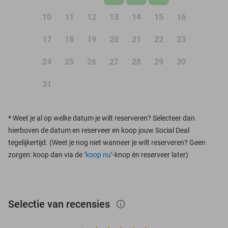
10
11
12
13
14
15
16
17
18
19
20
21
22
23
24
25
26
27
28
29
30
31
*
Weet je al op welke datum je wilt reserveren? Selecteer dan
hierboven de datum en reserveer en koop jouw Social Deal
tegelijkertijd. (Weet je nog niet wanneer je wilt reserveren? Geen
zorgen: koop dan via de ‘
koop nu
’-knop én reserveer later)
Selectie van recensies
info_outlined