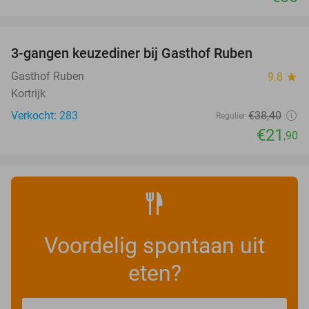
favorite_border
3-gangen keuzediner bij Gasthof Ruben
43%
Gasthof Ruben
9.8
star
Kortrijk
Verkocht: 283
€38
,40
Regulier
€21
,90
Voordelig spontaan uit
eten?