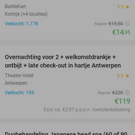
BattleKart
9.5
star
Kortrijk (+4 locaties)
Verkocht: 1.778
€19
,50
Regulier
€14
,95
favorite_border
Overnachting voor 2 + welkomstdrankje +
46%
ontbijt + late check-out in hartje Antwerpen
Theater Hotel
9.6
star
Antwerpen
Verkocht: 195
€220
Regulier
€119
Excl. ca. €2,97 p.p.p.n. toeristenbelasting
favorite_border
Duobehandeling Japanese head spa (60 of 90