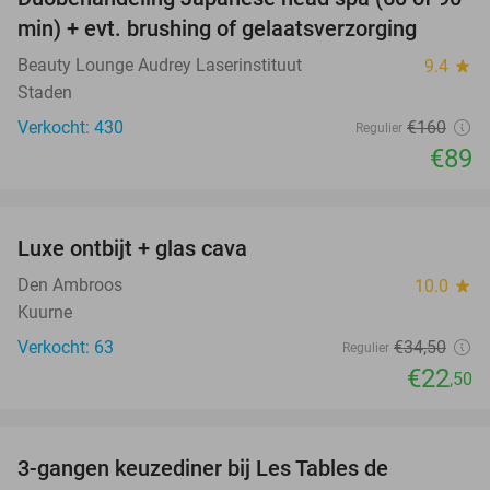
44%
min) + evt. brushing of gelaatsverzorging
Beauty Lounge Audrey Laserinstituut
9.4
star
Staden
Verkocht: 430
€160
Regulier
€89
favorite_border
Luxe ontbijt + glas cava
35%
Den Ambroos
10.0
star
Kuurne
Verkocht: 63
€34
,50
Regulier
€22
,50
favorite_border
3-gangen keuzediner bij Les Tables de
46%