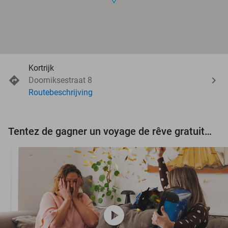
Kortrijk
Doorniksestraat 8
Routebeschrijving
Tentez de gagner un voyage de rêve gratuit d'une valeur de 3.000 € !
play_circle