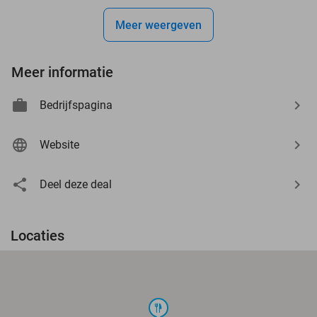
Meer weergeven
Meer informatie
Bedrijfspagina
Website
Deel deze deal
Locaties
food