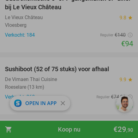
33%
bij Le Vieux Château
Le Vieux Château
9.8
star
Vloesberg
Verkocht: 184
€140
Regulier
€94
favorite_border
Sushiboot (52 of 75 stuks) voor afhaal
47%
De Vimaen Thai Cuisine
9.9
star
Roeselare (13 km)
Verkocht: 360
€74
,90
Regulier
close
OPEN IN APP
€40
favorite_border
€29
shopping_cart
Koop nu
,90
Japanse massage naar keuze (30 of 45 min) +
31%