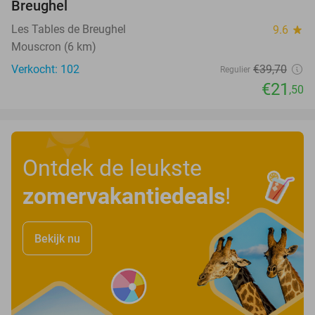
Breughel
Les Tables de Breughel
9.6
star
Mouscron (6 km)
Verkocht: 102
€39
,70
Regulier
€21
,50
Ontdek de leukste
zomervakantiedeals
!
Bekijk nu