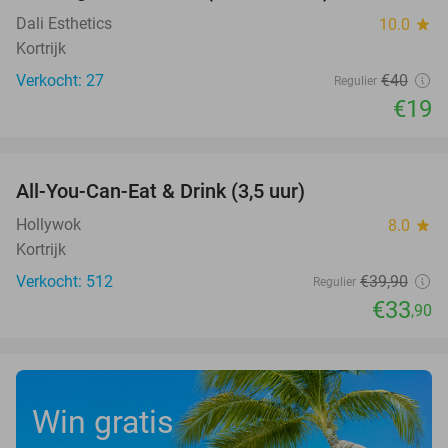
Dali Esthetics
10.0
star
Kortrijk
Verkocht: 27
€40
Regulier
€19
favorite_border
All-You-Can-Eat & Drink (3,5 uur)
15%
Hollywok
8.0
star
Kortrijk
Verkocht: 512
€39
,90
Regulier
€33
,90
Win gratis