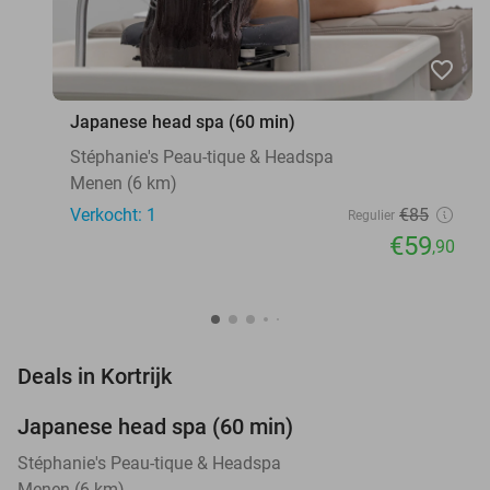
favorite_border
Japanese head spa (60 min)
Stéphanie's Peau-tique & Headspa
Menen (6 km)
Verkocht: 1
€85
Regulier
€59
,90
favorite_border
Deals in Kortrijk
Japanese head spa (60 min)
30%
NEW
TODAY
Stéphanie's Peau-tique & Headspa
Menen (6 km)