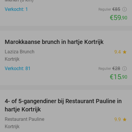
Verkocht: 1
€85
Regulier
€59
,90
favorite_border
Marokkaanse brunch in hartje Kortrijk
43%
Laziza Brunch
9.4
star
Kortrijk
Verkocht: 81
€28
Regulier
€15
,90
favorite_border
4- of 5-gangendiner bij Restaurant Pauline in
16%
hartje Kortrijk
Restaurant Pauline
9.9
star
Kortrijk