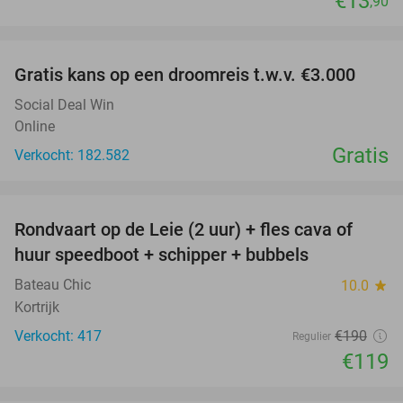
€13
,90
favorite_border
Gratis kans op een droomreis t.w.v. €3.000
Social Deal Win
Online
Gratis
Verkocht: 182.582
favorite_border
Rondvaart op de Leie (2 uur) + fles cava of
37%
huur speedboot + schipper + bubbels
Bateau Chic
10.0
star
Kortrijk
Verkocht: 417
€190
Regulier
€119
favorite_border