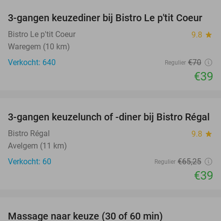
3-gangen keuzediner bij Bistro Le p'tit Coeur
44%
Bistro Le p'tit Coeur
9.8
star
Waregem (10 km)
Verkocht: 640
€70
Regulier
€39
favorite_border
3-gangen keuzelunch of -diner bij Bistro Régal
40%
Bistro Régal
9.8
star
Avelgem (11 km)
Verkocht: 60
€65
,25
Regulier
€39
favorite_border
Massage naar keuze (30 of 60 min)
53%