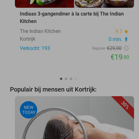
Indiaas 3-gangendiner à la carte bij The Indian
Kitchen
The Indian Kitchen
9.7
star
Kortrijk
0 min.
directions_walk
Verkocht: 193
€29
,90
Regulier
€19
,90
Populair bij mensen uit Kortrijk:
30%
NEW
TODAY