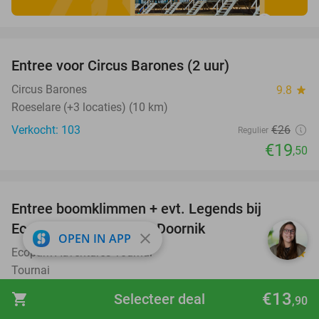
favorite_border
Entree voor Circus Barones (2 uur)
25%
Circus Barones
9.8
star
Roeselare (+3 locaties) (10 km)
Verkocht: 103
€26
Regulier
€19
,50
favorite_border
Entree boomklimmen + evt. Legends bij
17%
Ecopark Adventures in Doornik
close
OPEN IN APP
Ecopark Adventures Tournai
9.9
star
Tournai
Verkocht: 1.468
€18
Regulier
€13
shopping_cart
Selecteer deal
,90
€15