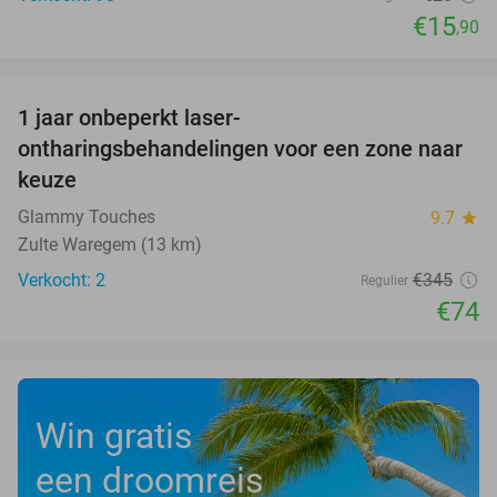
€15
,90
favorite_border
1 jaar onbeperkt laser-
79%
ontharingsbehandelingen voor een zone naar
keuze
Glammy Touches
9.7
star
Zulte Waregem (13 km)
Verkocht: 2
€345
Regulier
€74
Win gratis
een droomreis