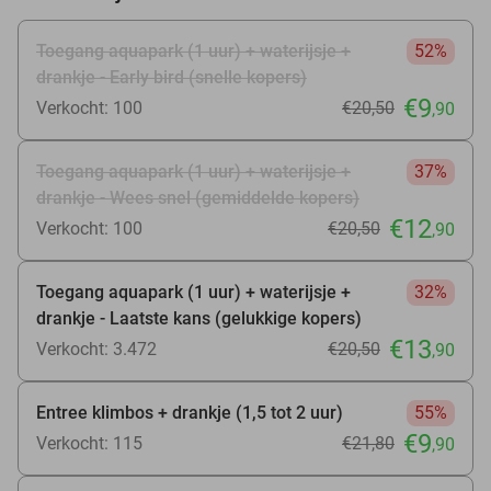
Toegang aquapark (1 uur) + waterijsje +
52%
drankje - Early bird (snelle kopers)
€9
Verkocht: 100
€20
,50
,90
Toegang aquapark (1 uur) + waterijsje +
37%
drankje - Wees snel (gemiddelde kopers)
€12
Verkocht: 100
€20
,50
,90
Toegang aquapark (1 uur) + waterijsje +
32%
drankje - Laatste kans (gelukkige kopers)
€13
Verkocht: 3.472
€20
,50
,90
Entree klimbos + drankje (1,5 tot 2 uur)
55%
€9
Verkocht: 115
€21
,80
,90