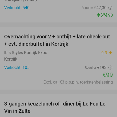
Verkocht: 540
€47
,30
Regulier
€29
,90
favorite_border
Overnachting voor 2 + ontbijt + late check-out
49%
+ evt. dinerbuffet in Kortrijk
Ibis Styles Kortrijk Expo
9.3
star
Kortrijk
Verkocht: 105
€193
Regulier
€99
Excl. ca. €3 p.p.p.n. toeristenbelasting
favorite_border
3-gangen keuzelunch of -diner bij Le Feu Le
33%
Vin in Zulte