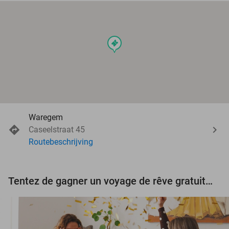
events
Waregem
Caseelstraat 45
Routebeschrijving
Tentez de gagner un voyage de rêve gratuit d'une valeur de 3.000 € !