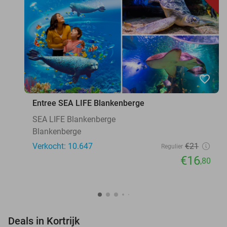
favorite_border
Entree SEA LIFE Blankenberge
SEA LIFE Blankenberge
Blankenberge
Verkocht: 10.647
€21
Regulier
€16
,80
favorite_border
Deals in Kortrijk