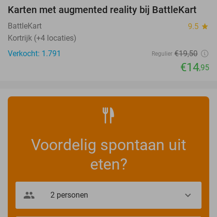
Karten met augmented reality bij BattleKart
23%
BattleKart
9.5
star
Kortrijk (+4 locaties)
Verkocht: 1.791
€19
,50
Regulier
€14
,95
Voordelig spontaan uit
eten?