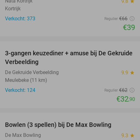
Nata Kortrijk
9.8
star
Kortrijk
Verkocht: 373
€66
Regulier
€39
favorite_border
3-gangen keuzediner + amuse bij De Gekruide
47%
Verbeelding
De Gekruide Verbeelding
9.9
star
Meulebeke (11 km)
Verkocht: 124
€62
Regulier
€32
,90
favorite_border
Bowlen (3 spellen) bij De Max Bowling
39%
De Max Bowling
9.3
star