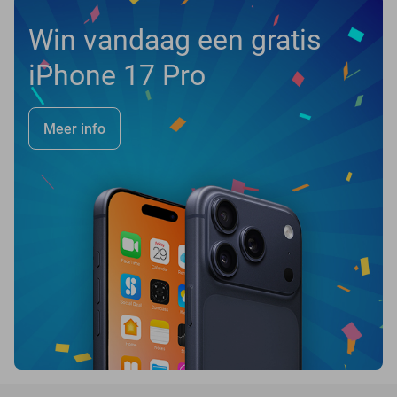
Win vandaag een gratis
iPhone 17 Pro
Meer info
favorite_border