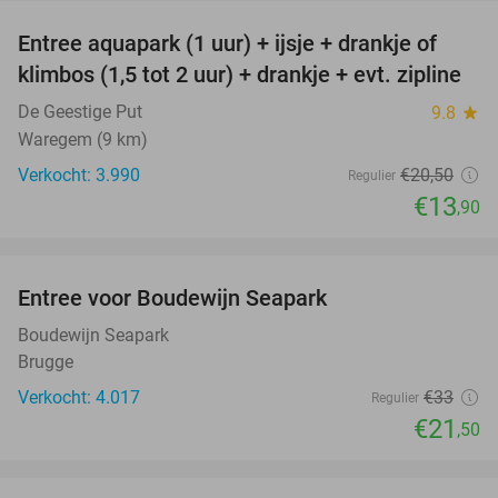
Entree aquapark (1 uur) + ijsje + drankje of
32%
klimbos (1,5 tot 2 uur) + drankje + evt. zipline
De Geestige Put
9.8
star
Waregem (9 km)
Verkocht: 3.990
€20
,50
Regulier
€13
,90
favorite_border
Entree voor Boudewijn Seapark
35%
Boudewijn Seapark
Brugge
Verkocht: 4.017
€33
Regulier
€21
,50
favorite_border