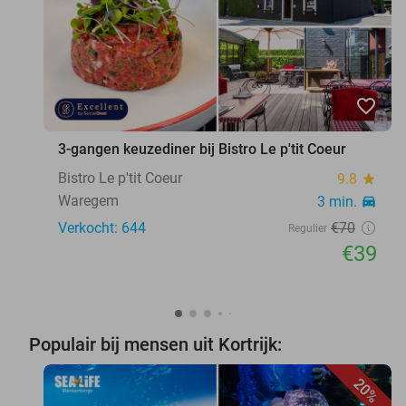
favorite_border
3-gangen keuzediner bij Bistro Le p'tit Coeur
Bistro Le p'tit Coeur
9.8
star
Waregem
3 min.
directions_car
Verkocht: 644
€70
Regulier
€39
Populair bij mensen uit Kortrijk:
20%