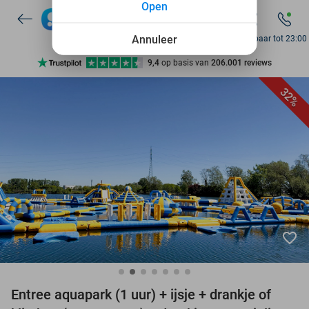
Open
7 dagen per week beschikbaar
10+ miljoen leden
Annuleer
Bereikbaar tot 23:00
9,4
op basis van
206.001 reviews
Ontdek 15.000+ deals
32%
7 dagen per week beschikbaar
10+ miljoen leden
favorite_border
Entree aquapark (1 uur) + ijsje + drankje of