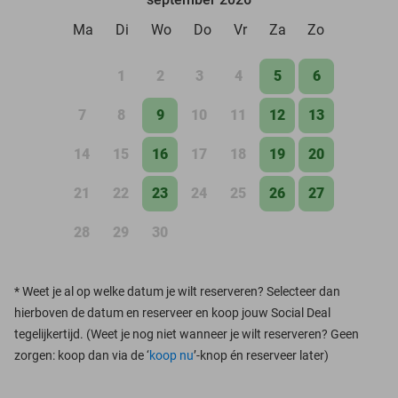
Ma
Di
Wo
Do
Vr
Za
Zo
1
2
3
4
5
6
7
8
9
10
11
12
13
14
15
16
17
18
19
20
21
22
23
24
25
26
27
28
29
30
*
Weet je al op welke datum je wilt reserveren? Selecteer dan
hierboven de datum en reserveer en koop jouw Social Deal
tegelijkertijd. (Weet je nog niet wanneer je wilt reserveren? Geen
zorgen: koop dan via de ‘
koop nu
’-knop én reserveer later)