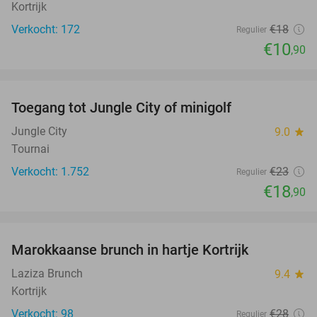
Kortrijk
Verkocht: 172
€18
Regulier
€10
,90
favorite_border
Toegang tot Jungle City of minigolf
18%
Jungle City
9.0
star
Tournai
Verkocht: 1.752
€23
Regulier
€18
,90
favorite_border
Marokkaanse brunch in hartje Kortrijk
43%
Laziza Brunch
9.4
star
Kortrijk
Verkocht: 98
€28
Regulier