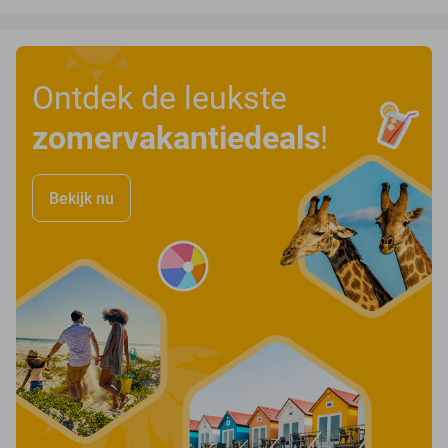
Ontdek de leukste
zomervakantiedeals
!
Bekijk nu