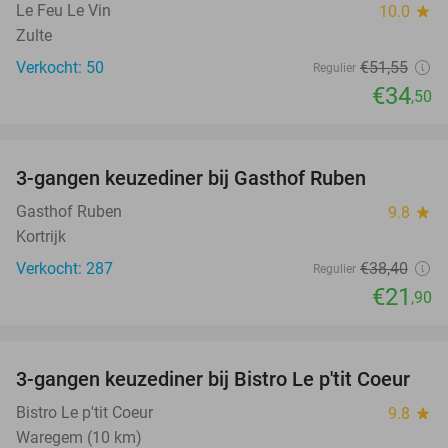
Le Feu Le Vin
10.0
star
Zulte
Verkocht: 50
€51
,55
Regulier
€34
,50
favorite_border
3-gangen keuzediner bij Gasthof Ruben
43%
Gasthof Ruben
9.8
star
Kortrijk
Verkocht: 287
€38
,40
Regulier
€21
,90
favorite_border
3-gangen keuzediner bij Bistro Le p'tit Coeur
44%
Bistro Le p'tit Coeur
9.8
star
Waregem (10 km)