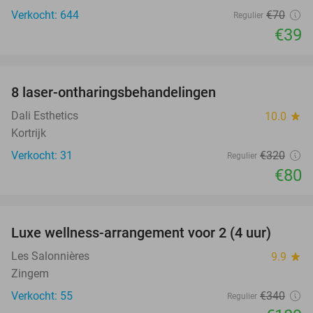
Verkocht: 644
€70
Regulier
€39
favorite_border
8 laser-ontharingsbehandelingen
75%
Dali Esthetics
10.0
star
Kortrijk
Verkocht: 31
€320
Regulier
€80
favorite_border
Luxe wellness-arrangement voor 2 (4 uur)
44%
Les Salonnières
9.9
star
Zingem
Verkocht: 55
€340
Regulier