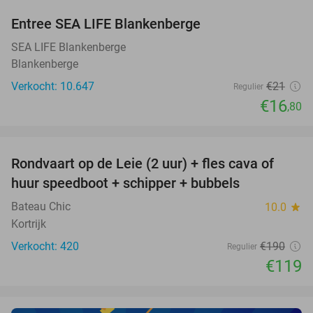
Entree SEA LIFE Blankenberge
20%
SEA LIFE Blankenberge
Blankenberge
Verkocht: 10.647
€21
Regulier
€16
,80
favorite_border
Rondvaart op de Leie (2 uur) + fles cava of
37%
huur speedboot + schipper + bubbels
Bateau Chic
10.0
star
Kortrijk
Verkocht: 420
€190
Regulier
€119