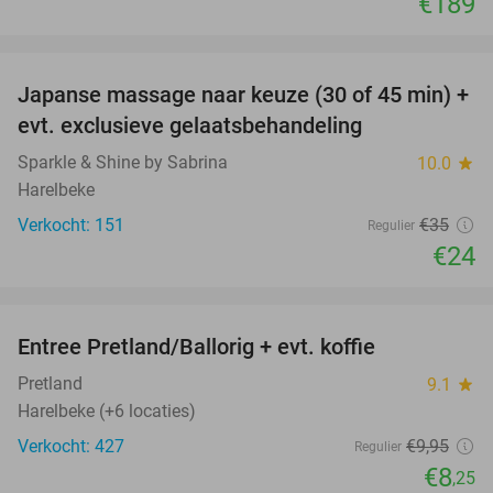
€189
favorite_border
Japanse massage naar keuze (30 of 45 min) +
31%
evt. exclusieve gelaatsbehandeling
Sparkle & Shine by Sabrina
10.0
star
Harelbeke
Verkocht: 151
€35
Regulier
€24
favorite_border
Entree Pretland/Ballorig + evt. koffie
17%
Pretland
9.1
star
Harelbeke (+6 locaties)
Verkocht: 427
€9
,95
Regulier
€8
,25