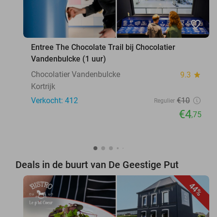
favorite_border
Entree The Chocolate Trail bij Chocolatier
Vandenbulcke (1 uur)
Chocolatier Vandenbulcke
9.3
star
Kortrijk
Verkocht: 412
€10
Regulier
€4
,75
Deals in de buurt van De Geestige Put
44%