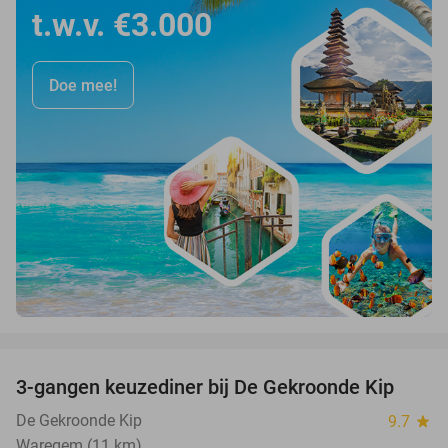
t.w.v. €3.000
Doe mee!
favorite_border
3-gangen keuzediner bij De Gekroonde Kip
37%
De Gekroonde Kip
9.7
star
Waregem (11 km)