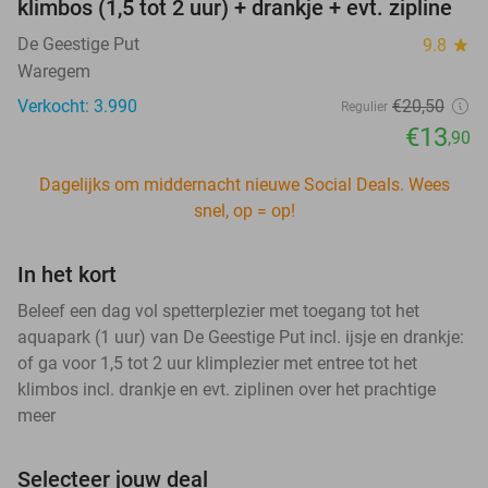
klimbos (1,5 tot 2 uur) + drankje + evt. zipline
De Geestige Put
9.8
star
Waregem
Verkocht: 3.990
€20
,50
Regulier
€13
,90
Dagelijks om middernacht nieuwe Social Deals. Wees
snel, op = op!
In het kort
Beleef een dag vol spetterplezier met toegang tot het
aquapark (1 uur) van De Geestige Put incl. ijsje en drankje:
of ga voor 1,5 tot 2 uur klimplezier met entree tot het
klimbos incl. drankje en evt. ziplinen over het prachtige
meer
Selecteer jouw deal