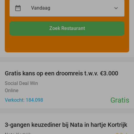
Zoek Restaurant
favorite_border
Gratis kans op een droomreis t.w.v. €3.000
Social Deal Win
Online
Gratis
Verkocht: 184.098
favorite_border
3-gangen keuzediner bij Nata in hartje Kortrijk
41%