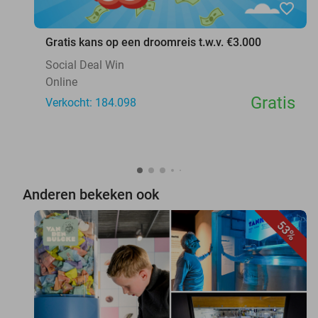
favorite_border
Gratis kans op een droomreis t.w.v. €3.000
Social Deal Win
Online
Gratis
Verkocht: 184.098
Anderen bekeken ook
53%