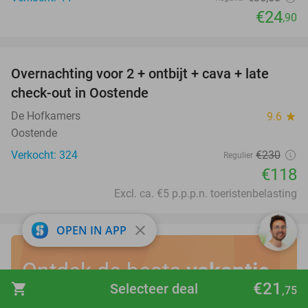
€24
,90
favorite_border
Overnachting voor 2 + ontbijt + cava + late
49%
check-out in Oostende
De Hofkamers
9.6
star
Oostende
Verkocht: 324
€230
Regulier
€118
Excl. ca. €5 p.p.p.n. toeristenbelasting
close
OPEN IN APP
Ontdek de beste
vakantie
€21
shopping_cart
Selecteer deal
,75
deals in eigen land
!