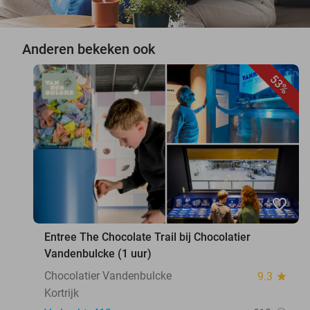
Anderen bekeken ook
53%
favorite_border
Entree The Chocolate Trail bij Chocolatier
Vandenbulcke (1 uur)
Chocolatier Vandenbulcke
9.3
star
Kortrijk