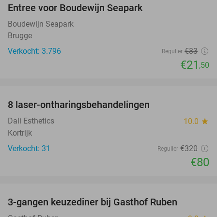
Entree voor Boudewijn Seapark
35%
Boudewijn Seapark
Brugge
Verkocht: 3.796
€33
Regulier
€21
,50
favorite_border
8 laser-ontharingsbehandelingen
75%
Dali Esthetics
10.0
star
Kortrijk
Verkocht: 31
€320
Regulier
€80
favorite_border
3-gangen keuzediner bij Gasthof Ruben
43%