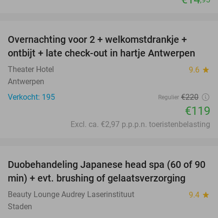
favorite_border
Overnachting voor 2 + welkomstdrankje +
46%
ontbijt + late check-out in hartje Antwerpen
Theater Hotel
9.6
star
Antwerpen
Verkocht: 195
€220
Regulier
€119
Excl. ca. €2,97 p.p.p.n. toeristenbelasting
favorite_border
Duobehandeling Japanese head spa (60 of 90
44%
min) + evt. brushing of gelaatsverzorging
Beauty Lounge Audrey Laserinstituut
9.4
star
Staden