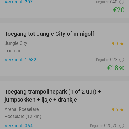
Verkocht: 207
€40
Regulier
€20
favorite_border
Toegang tot Jungle City of minigolf
18%
Jungle City
9.0
star
Tournai
Verkocht: 1.682
€23
Regulier
€18
,90
favorite_border
Toegang trampolinepark (1 of 2 uur) +
47%
jumpsokken + ijsje + drankje
Arenal Roeselare
9.5
star
Roeselare (12 km)
Verkocht: 364
€20
,70
Regulier