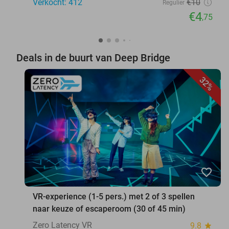
Verkocht: 412
€10
Regulier
€4
,75
Deals in de buurt van Deep Bridge
32%
favorite_border
VR-experience (1-5 pers.) met 2 of 3 spellen
naar keuze of escaperoom (30 of 45 min)
Zero Latency VR
9.8
star