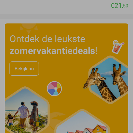
€21
,50
Ontdek de leukste
zomervakantiedeals
!
Bekijk nu