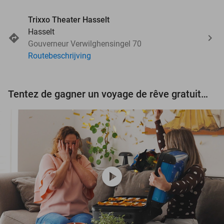
Trixxo Theater Hasselt
Hasselt
Gouverneur Verwilghensingel 70
Routebeschrijving
Tentez de gagner un voyage de rêve gratuit d'une valeur de 3.000 € !
play_circle