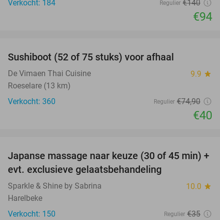
Verkocht: 184
€140
Regulier
€94
favorite_border
Sushiboot (52 of 75 stuks) voor afhaal
47%
De Vimaen Thai Cuisine
9.9
star
Roeselare (13 km)
Verkocht: 360
€74
,90
Regulier
€40
favorite_border
Japanse massage naar keuze (30 of 45 min) +
31%
evt. exclusieve gelaatsbehandeling
Sparkle & Shine by Sabrina
10.0
star
Harelbeke
Verkocht: 150
€35
Regulier