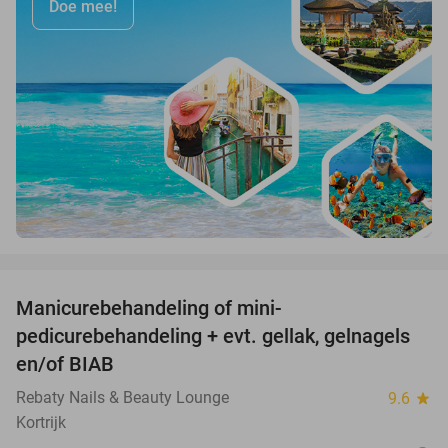
Doe mee!
favorite_border
Manicurebehandeling of mini-
50%
pedicurebehandeling + evt. gellak, gelnagels
en/of BIAB
Rebaty Nails & Beauty Lounge
9.6
star
Kortrijk