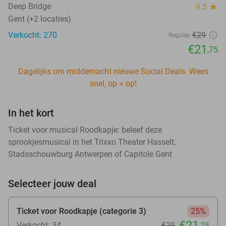
Deep Bridge
9.5
star
Gent (+2 locaties)
Verkocht: 270
€29
Regulier
€21
,75
Dagelijks om middernacht nieuwe Social Deals. Wees
snel, op = op!
In het kort
Ticket voor musical Roodkapje: beleef deze
sprookjesmusical in het Trixxo Theater Hasselt,
Stadsschouwburg Antwerpen of Capitole Gent
Selecteer jouw deal
Ticket voor Roodkapje (categorie 3)
25%
€21
Verkocht: 34
€29
,75