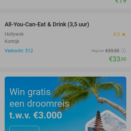
€19
favorite_border
All-You-Can-Eat & Drink (3,5 uur)
15%
Hollywok
8.0
star
Kortrijk
Verkocht: 512
€39
,90
Regulier
€33
,90
Win gratis
een droomreis
t.w.v. €3.000