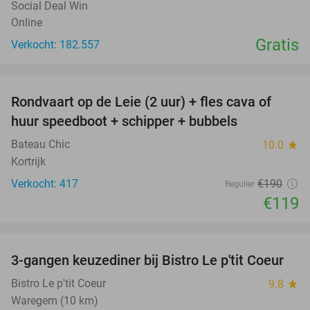
Social Deal Win
Online
Gratis
Verkocht: 182.557
favorite_border
Rondvaart op de Leie (2 uur) + fles cava of
37%
huur speedboot + schipper + bubbels
Bateau Chic
10.0
star
Kortrijk
Verkocht: 417
€190
Regulier
€119
favorite_border
3-gangen keuzediner bij Bistro Le p'tit Coeur
44%
Bistro Le p'tit Coeur
9.8
star
Waregem (10 km)