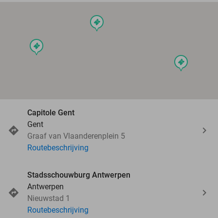
events
events
events
Capitole Gent
Gent
Graaf van Vlaanderenplein 5
Routebeschrijving
Stadsschouwburg Antwerpen
Antwerpen
Nieuwstad 1
Routebeschrijving