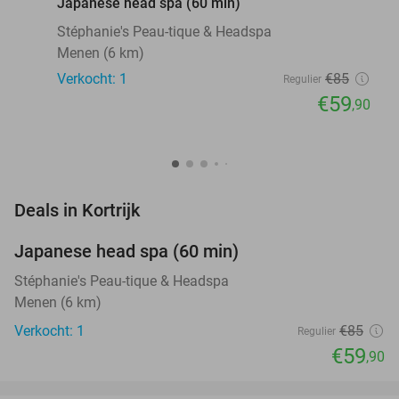
Japanese head spa (60 min)
Stéphanie's Peau-tique & Headspa
Menen (6 km)
Verkocht: 1
€85
Regulier
€59
,90
favorite_border
Deals in Kortrijk
Japanese head spa (60 min)
30%
NEW
TODAY
Stéphanie's Peau-tique & Headspa
Menen (6 km)
Verkocht: 1
€85
Regulier
€59
,90
favorite_border