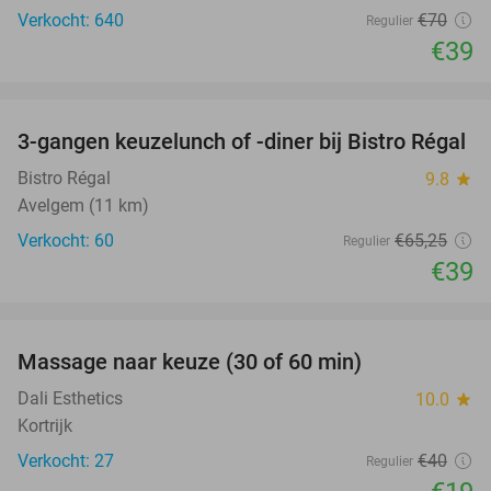
Verkocht: 640
€70
Regulier
€39
favorite_border
3-gangen keuzelunch of -diner bij Bistro Régal
40%
Bistro Régal
9.8
star
Avelgem (11 km)
Verkocht: 60
€65
,25
Regulier
€39
favorite_border
Massage naar keuze (30 of 60 min)
53%
Dali Esthetics
10.0
star
Kortrijk
Verkocht: 27
€40
Regulier