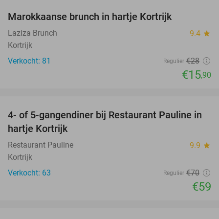
Marokkaanse brunch in hartje Kortrijk
43%
Laziza Brunch
9.4
star
Kortrijk
Verkocht: 81
€28
Regulier
€15
,90
favorite_border
4- of 5-gangendiner bij Restaurant Pauline in
16%
hartje Kortrijk
Restaurant Pauline
9.9
star
Kortrijk
Verkocht: 63
€70
Regulier
€59
favorite_border