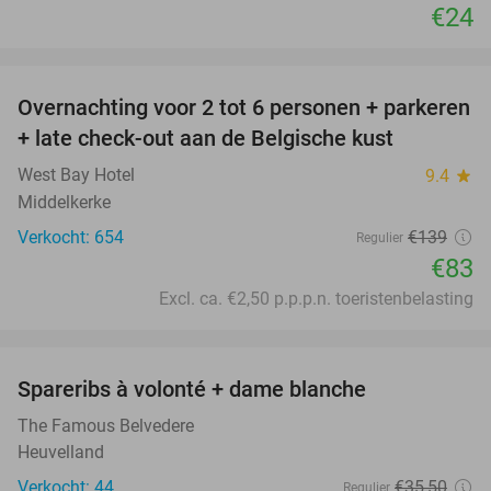
€24
favorite_border
Overnachting voor 2 tot 6 personen + parkeren
40%
+ late check-out aan de Belgische kust
West Bay Hotel
9.4
star
Middelkerke
Verkocht: 654
€139
Regulier
€83
Excl. ca. €2,50 p.p.p.n. toeristenbelasting
favorite_border
Spareribs à volonté + dame blanche
30%
The Famous Belvedere
Heuvelland
Verkocht: 44
€35
,50
Regulier