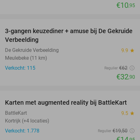
€10
,95
favorite_border
3-gangen keuzediner + amuse bij De Gekruide
47%
Verbeelding
De Gekruide Verbeelding
9.9
star
Meulebeke (11 km)
Verkocht: 115
€62
Regulier
€32
,90
favorite_border
Karten met augmented reality bij BattleKart
23%
BattleKart
9.5
star
Kortrijk (+4 locaties)
Verkocht: 1.778
€19
,50
Regulier
€14
,95