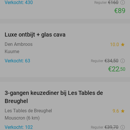
Verkocht: 430
€160
Regulier
€89
favorite_border
Luxe ontbijt + glas cava
35%
Den Ambroos
10.0
star
Kuurne
Verkocht: 63
€34
,50
Regulier
€22
,50
favorite_border
3-gangen keuzediner bij Les Tables de
46%
Breughel
Les Tables de Breughel
9.6
star
Mouscron (6 km)
Verkocht: 102
€39
,70
Regulier