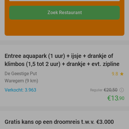
Zoek Restaurant
favorite_border
Entree aquapark (1 uur) + ijsje + drankje of
32%
klimbos (1,5 tot 2 uur) + drankje + evt. zipline
De Geestige Put
9.8
star
Waregem (9 km)
Verkocht: 3.963
€20
,50
Regulier
€13
,90
favorite_border
Gratis kans op een droomreis t.w.v. €3.000