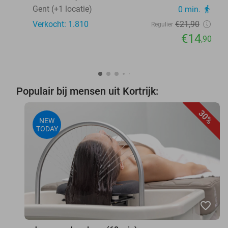
Gent (+1 locatie)
0 min.
directions_walk
Verkocht: 1.810
€21
,90
Regulier
€14
,90
Populair bij mensen uit Kortrijk:
30%
NEW
TODAY
favorite_border