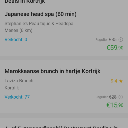
Deals in Kortrijk
Japanese head spa (60 min)
30%
NEW
TODAY
Stéphanie's Peau-tique & Headspa
Menen (6 km)
Verkocht: 0
€85
Regulier
€59
,90
favorite_border
Marokkaanse brunch in hartje Kortrijk
43%
Laziza Brunch
9.4
star
Kortrijk
Verkocht: 77
€28
Regulier
€15
,90
favorite_border