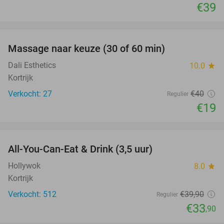
€39
favorite_border
Massage naar keuze (30 of 60 min)
53%
Dali Esthetics
10.0
star
Kortrijk
Verkocht: 27
€40
Regulier
€19
favorite_border
All-You-Can-Eat & Drink (3,5 uur)
15%
Hollywok
8.0
star
Kortrijk
Verkocht: 512
€39
,90
Regulier
€33
,90