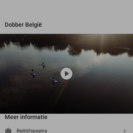
Dobber België
play_circle
Meer informatie
Bedrijfspagina