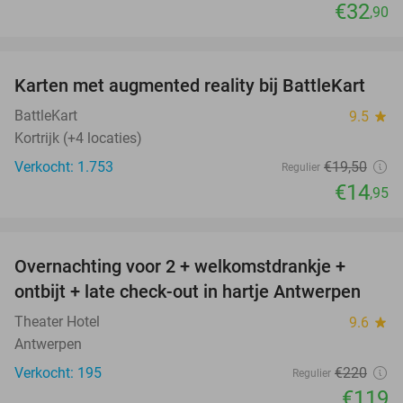
€32
,90
favorite_border
Karten met augmented reality bij BattleKart
23%
BattleKart
9.5
star
Kortrijk (+4 locaties)
Verkocht: 1.753
€19
,50
Regulier
€14
,95
favorite_border
Overnachting voor 2 + welkomstdrankje +
46%
ontbijt + late check-out in hartje Antwerpen
Theater Hotel
9.6
star
Antwerpen
Verkocht: 195
€220
Regulier
€119