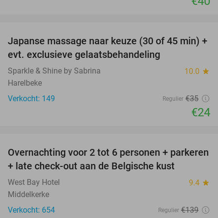
€40
favorite_border
Japanse massage naar keuze (30 of 45 min) +
31%
evt. exclusieve gelaatsbehandeling
Sparkle & Shine by Sabrina
10.0
star
Harelbeke
Verkocht: 149
€35
Regulier
€24
favorite_border
Overnachting voor 2 tot 6 personen + parkeren
40%
+ late check-out aan de Belgische kust
West Bay Hotel
9.4
star
Middelkerke
Verkocht: 654
€139
Regulier