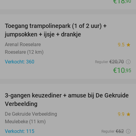
€18
,90
favorite_border
Toegang trampolinepark (1 of 2 uur) +
47%
jumpsokken + ijsje + drankje
Arenal Roeselare
9.5
star
Roeselare (12 km)
Verkocht: 360
€20
,70
Regulier
€10
,95
favorite_border
3-gangen keuzediner + amuse bij De Gekruide
47%
Verbeelding
De Gekruide Verbeelding
9.9
star
Meulebeke (11 km)
Verkocht: 115
€62
Regulier