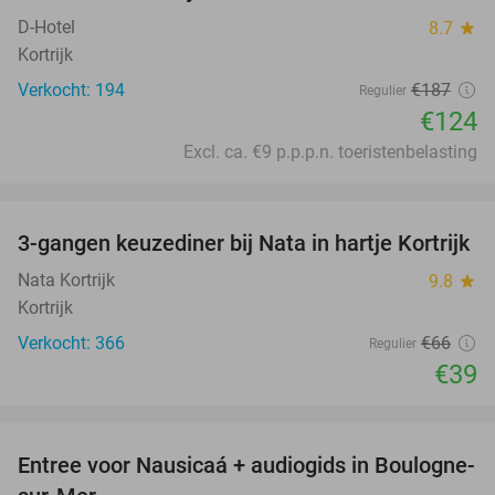
D-Hotel
8.7
star
Kortrijk
Verkocht: 194
€187
Regulier
€124
Excl. ca. €9 p.p.p.n. toeristenbelasting
favorite_border
3-gangen keuzediner bij Nata in hartje Kortrijk
41%
Nata Kortrijk
9.8
star
Kortrijk
Verkocht: 366
€66
Regulier
€39
favorite_border
Entree voor Nausicaá + audiogids in Boulogne-
27%