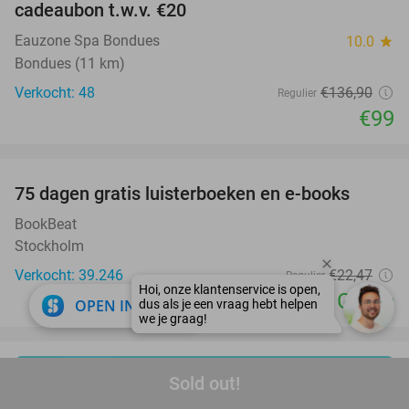
cadeaubon t.w.v. €20
Eauzone Spa Bondues
10.0
star
Bondues (11 km)
Verkocht: 48
€136
,90
Regulier
€99
favorite_border
100%
75 dagen gratis luisterboeken en e-books
BookBeat
Stockholm
Verkocht: 39.246
€22
,47
Regulier
Gratis
close
OPEN IN APP
Sold out!
geniet van een zomer vol