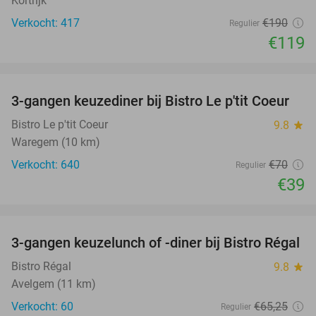
Kortrijk
Verkocht: 417
€190
Regulier
€119
favorite_border
3-gangen keuzediner bij Bistro Le p'tit Coeur
44%
Bistro Le p'tit Coeur
9.8
star
Waregem (10 km)
Verkocht: 640
€70
Regulier
€39
favorite_border
3-gangen keuzelunch of -diner bij Bistro Régal
40%
Bistro Régal
9.8
star
Avelgem (11 km)
Verkocht: 60
€65
,25
Regulier