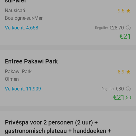
sur-Mer
Nausicaá
9.5
star
Boulogne-sur-Mer
Verkocht: 4.658
€28
,70
Regulier
€21
favorite_border
Entree Pakawi Park
28%
Pakawi Park
8.9
star
Olmen
Verkocht: 11.909
€30
Regulier
€21
,50
favorite_border
Privéspa voor 2 personen (2 uur) +
28%
gastronomisch plateau + handdoeken +