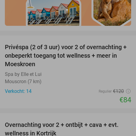
favorite_border
Privéspa (2 of 3 uur) voor 2 of overnachting +
30%
onbeperkt toegang tot wellness + meer in
Moeskroen
Spa by Elle et Lui
Mouscron (7 km)
Verkocht: 14
€120
Regulier
€84
favorite_border
Overnachting voor 2 + ontbijt + cava + evt.
34%
wellness in Kortrijk