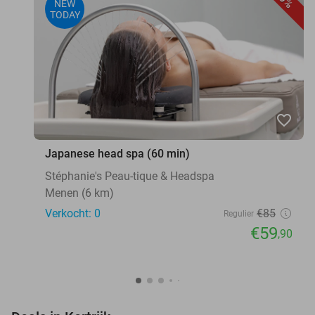
NEW
TODAY
favorite_border
Japanese head spa (60 min)
Stéphanie's Peau-tique & Headspa
Menen (6 km)
Verkocht: 0
€85
Regulier
€59
,90
favorite_border