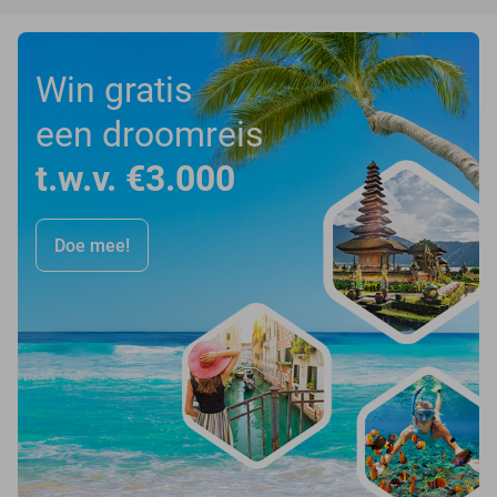
Win gratis
een droomreis
t.w.v. €3.000
Doe mee!