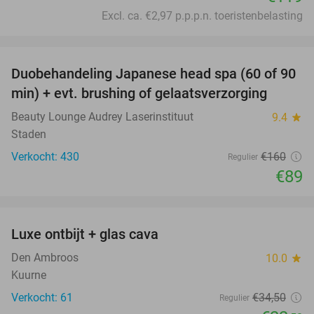
Excl. ca. €2,97 p.p.p.n. toeristenbelasting
favorite_border
Duobehandeling Japanese head spa (60 of 90
44%
min) + evt. brushing of gelaatsverzorging
Beauty Lounge Audrey Laserinstituut
9.4
star
Staden
Verkocht: 430
€160
Regulier
€89
favorite_border
Luxe ontbijt + glas cava
35%
Den Ambroos
10.0
star
Kuurne
Verkocht: 61
€34
,50
Regulier