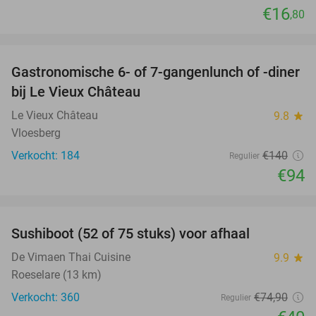
€16
,80
favorite_border
Gastronomische 6- of 7-gangenlunch of -diner
33%
bij Le Vieux Château
Le Vieux Château
9.8
star
Vloesberg
Verkocht: 184
€140
Regulier
€94
favorite_border
Sushiboot (52 of 75 stuks) voor afhaal
47%
De Vimaen Thai Cuisine
9.9
star
Roeselare (13 km)
Verkocht: 360
€74
,90
Regulier