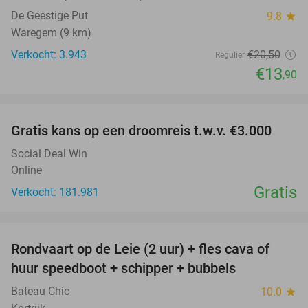
De Geestige Put
9.8
star
Waregem (9 km)
Verkocht: 3.943
€20
,50
Regulier
€13
,90
favorite_border
Gratis kans op een droomreis t.w.v. €3.000
Social Deal Win
Online
Gratis
Verkocht: 181.981
favorite_border
Rondvaart op de Leie (2 uur) + fles cava of
37%
huur speedboot + schipper + bubbels
Bateau Chic
10.0
star