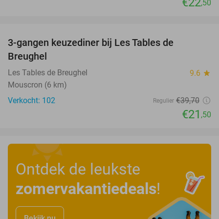
€22
,50
favorite_border
3-gangen keuzediner bij Les Tables de
46%
Breughel
Les Tables de Breughel
9.6
star
Mouscron (6 km)
Verkocht: 102
€39
,70
Regulier
€21
,50
Ontdek de leukste
zomervakantiedeals
!
Bekijk nu