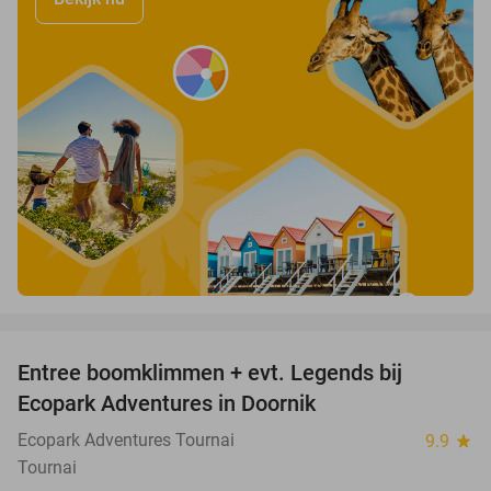
favorite_border
Entree boomklimmen + evt. Legends bij
17%
Ecopark Adventures in Doornik
Ecopark Adventures Tournai
9.9
star
Tournai