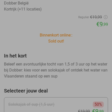
Dobber België
Kortrijk (+11 locaties)
€19
,99
Regulier
€9
,99
Binnenkort online::
Sold out!
In het kort
Beleef een avontuurlijke tocht van 1,5 of 3 uur op het water
bij Dobber: kies voor een solokajak of ontdek het water van
Vlaanderen staand op een sup
Selecteer jouw deal
Solokajak of sup (1,5 uur)
50%
€9
€19
,99
,99