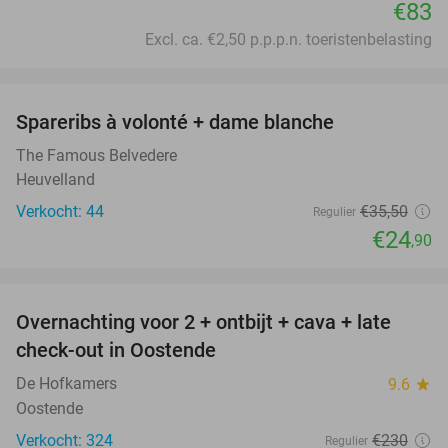
€83
Excl. ca. €2,50 p.p.p.n. toeristenbelasting
favorite_border
Spareribs à volonté + dame blanche
30%
The Famous Belvedere
Heuvelland
Verkocht: 44
€35
,50
Regulier
€24
,90
favorite_border
Overnachting voor 2 + ontbijt + cava + late
49%
check-out in Oostende
De Hofkamers
9.6
star
Oostende
Verkocht: 324
€230
Regulier