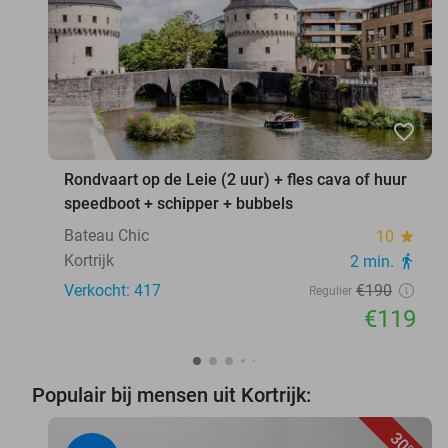
favorite_border
Rondvaart op de Leie (2 uur) + fles cava of huur
speedboot + schipper + bubbels
Bateau Chic
10
star
Kortrijk
2 min.
directions_walk
Verkocht: 417
€190
Regulier
€119
Populair bij mensen uit Kortrijk:
30%