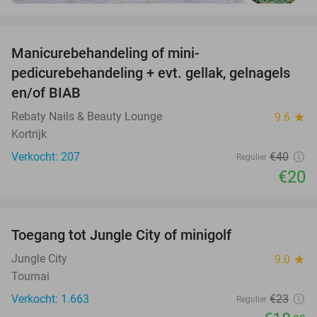
favorite_border
Manicurebehandeling of mini-
50%
pedicurebehandeling + evt. gellak, gelnagels
en/of BIAB
Rebaty Nails & Beauty Lounge
9.6
star
Kortrijk
Verkocht: 207
€40
Regulier
€20
favorite_border
Toegang tot Jungle City of minigolf
18%
Jungle City
9.0
star
Tournai
Verkocht: 1.663
€23
Regulier