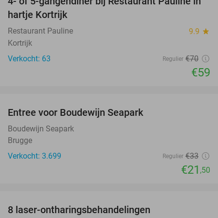
4- of 5-gangendiner bij Restaurant Pauline in
16%
hartje Kortrijk
Restaurant Pauline
9.9
star
Kortrijk
Verkocht: 63
€70
Regulier
€59
favorite_border
Entree voor Boudewijn Seapark
35%
Boudewijn Seapark
Brugge
Verkocht: 3.699
€33
Regulier
€21
,50
favorite_border
8 laser-ontharingsbehandelingen
75%