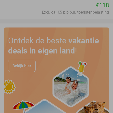
€118
Excl. ca. €5 p.p.p.n. toeristenbelasting
Ontdek de beste
vakantie
deals in eigen land
!
Bekijk hier