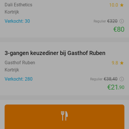
Dali Esthetics
10.0
star
Kortrijk
Verkocht: 30
€320
Regulier
€80
favorite_border
3-gangen keuzediner bij Gasthof Ruben
43%
Gasthof Ruben
9.8
star
Kortrijk
Verkocht: 280
€38
,40
Regulier
€21
,90