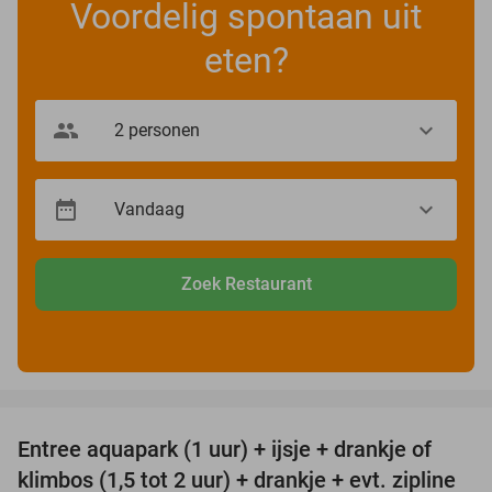
Voordelig spontaan uit
eten?
Zoek Restaurant
favorite_border
Entree aquapark (1 uur) + ijsje + drankje of
32%
klimbos (1,5 tot 2 uur) + drankje + evt. zipline