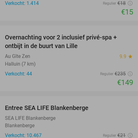
Verkocht: 1.414
€18
Regulier
€15
favorite_border
Overnachting voor 2 inclusief privé-spa +
37%
ontbijt in de buurt van Lille
Au Gîte Zen
9.9
star
Halluin (7 km)
Verkocht: 44
€235
Regulier
€149
favorite_border
Entree SEA LIFE Blankenberge
20%
SEA LIFE Blankenberge
Blankenberge
Verkocht: 10.467
€21
Regulier