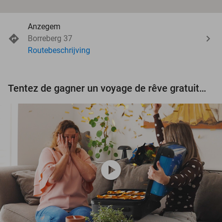
Anzegem
Borreberg 37
Routebeschrijving
Tentez de gagner un voyage de rêve gratuit d'une valeur de 3.000 € !
play_circle