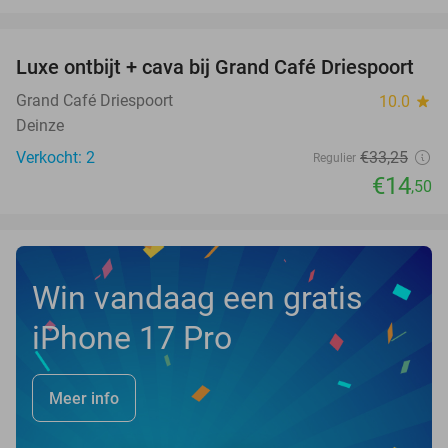
favorite_border
Luxe ontbijt + cava bij Grand Café Driespoort
56%
NEW
TODAY
Grand Café Driespoort
10.0
star
Deinze
Verkocht: 2
€33
,25
Regulier
€14
,50
Win vandaag een gratis
iPhone 17 Pro
Meer info