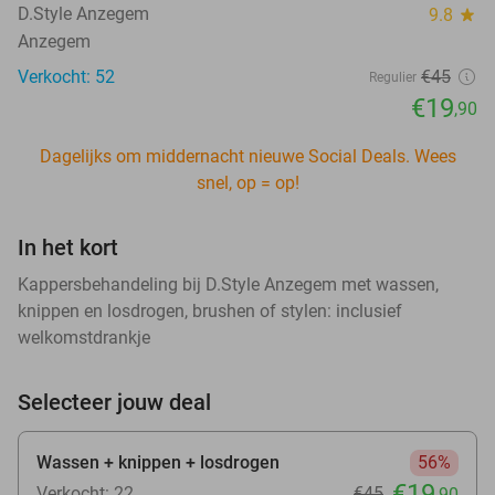
D.Style Anzegem
9.8
star
Anzegem
Verkocht: 52
€45
Regulier
€19
,90
Dagelijks om middernacht nieuwe Social Deals. Wees
snel, op = op!
In het kort
Kappersbehandeling bij D.Style Anzegem met wassen,
knippen en losdrogen, brushen of stylen: inclusief
welkomstdrankje
Selecteer jouw deal
Wassen + knippen + losdrogen
56%
€19
Verkocht: 22
€45
,90