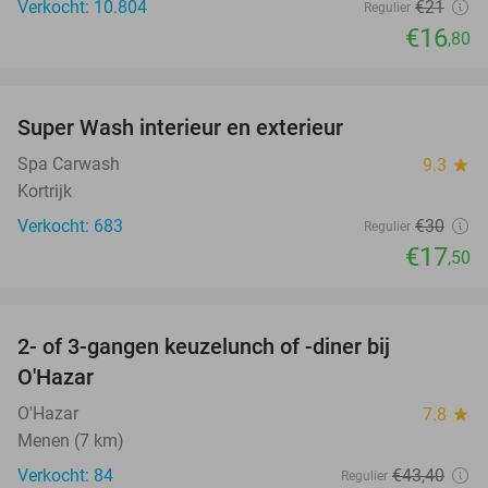
Verkocht: 10.804
€21
Regulier
€16
,80
favorite_border
Super Wash interieur en exterieur
42%
Spa Carwash
9.3
star
Kortrijk
Verkocht: 683
€30
Regulier
€17
,50
favorite_border
2- of 3-gangen keuzelunch of -diner bij
43%
O'Hazar
O'Hazar
7.8
star
Menen (7 km)
Verkocht: 84
€43
,40
Regulier