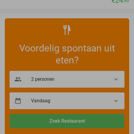
€24
,90
Voordelig spontaan uit
eten?
Zoek Restaurant