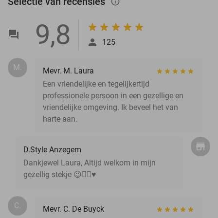
Selectie van recensies
info_outlined
9,8
125
M.
Mevr. M. Laura
Een vriendelijke en tegelijkertijd
professionele persoon in een gezellige en
vriendelijke omgeving. Ik beveel het van
harte aan.
D.Style Anzegem
Dankjewel Laura, Altijd welkom in mijn
gezellig stekje 😉💇‍♀️♥️
C.
Mevr. C. De Buyck