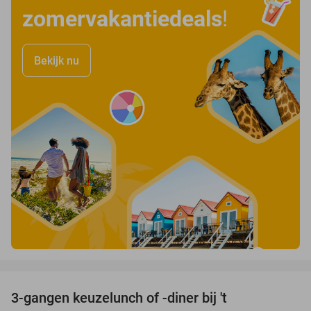
zomervakantiedeals
!
Bekijk nu
favorite_border
3-gangen keuzelunch of -diner bij 't
26%