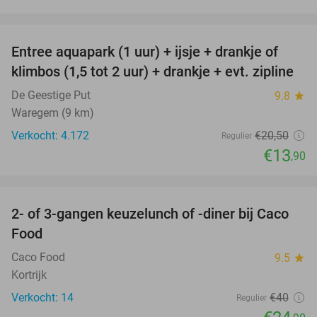
favorite_border
Entree aquapark (1 uur) + ijsje + drankje of
32%
klimbos (1,5 tot 2 uur) + drankje + evt. zipline
De Geestige Put
9.8
star
Waregem (9 km)
Verkocht: 4.172
€20
,50
Regulier
€13
,90
favorite_border
2- of 3-gangen keuzelunch of -diner bij Caco
38%
Food
Caco Food
9.5
star
Kortrijk
Verkocht: 14
€40
Regulier