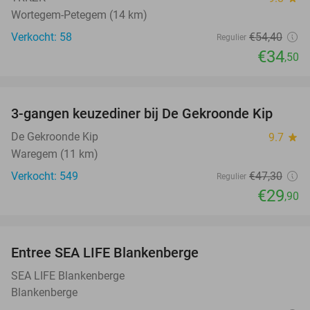
Wortegem-Petegem (14 km)
Verkocht: 58
€54
,40
Regulier
€34
,50
favorite_border
3-gangen keuzediner bij De Gekroonde Kip
37%
De Gekroonde Kip
9.7
star
Waregem (11 km)
Verkocht: 549
€47
,30
Regulier
€29
,90
favorite_border
Entree SEA LIFE Blankenberge
20%
SEA LIFE Blankenberge
Blankenberge