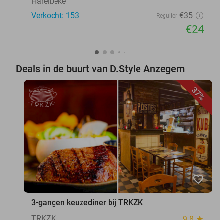
Harelbeke
Verkocht: 153
€35
Regulier
€24
Deals in de buurt van D.Style Anzegem
37%
favorite_border
3-gangen keuzediner bij TRKZK
TRKZK
9.8
star