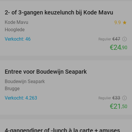
2- of 3-gangen keuzelunch bij Kode Mavu
47%
Kode Mavu
9.9
star
Hooglede
Verkocht: 46
€47
Regulier
€24
,90
favorite_border
Entree voor Boudewijn Seapark
35%
Boudewijn Seapark
Brugge
Verkocht: 4.263
€33
Regulier
€21
,50
favorite_border
4-gangendiner of -lunch à la carte + amuses