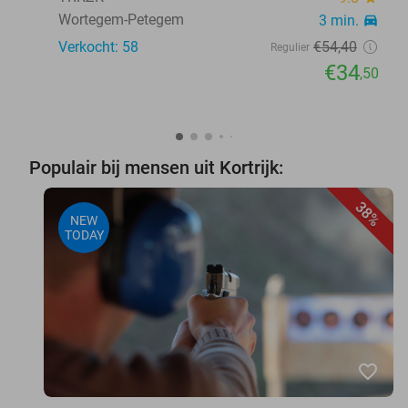
Wortegem-Petegem
3 min.
directions_car
Verkocht: 58
€54
,40
Regulier
€34
,50
Populair bij mensen uit Kortrijk:
38%
NEW
TODAY
favorite_border