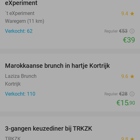
eXperiment
´t eXperiment
9.4
star
Waregem (11 km)
Verkocht: 62
€53
Regulier
€39
favorite_border
Marokkaanse brunch in hartje Kortrijk
43%
Laziza Brunch
9.6
star
Kortrijk
Verkocht: 110
€28
Regulier
€15
,90
favorite_border
3-gangen keuzediner bij TRKZK
37%
TRKZK
9.8
star