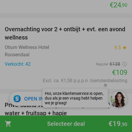
€24
,90
favorite_border
Overnachting voor 2 + ontbijt + evt. een avond
21%
wellness
Otium Wellness Hotel
9.5
star
Roosendaal
Verkocht: 42
€138
Regulier
€109
Excl. ca. €1,58 p.p.p.n. toeristenbelasting
favorite_border
close
OPEN IN APP
Privé-sauna voor 2 personen (2 of 3 uur) +
28%
water + fruitsap + hapje
€19
shopping_cart
Selecteer deal
Dolce Vita Wellness
10.0
star
,90
Houthulst