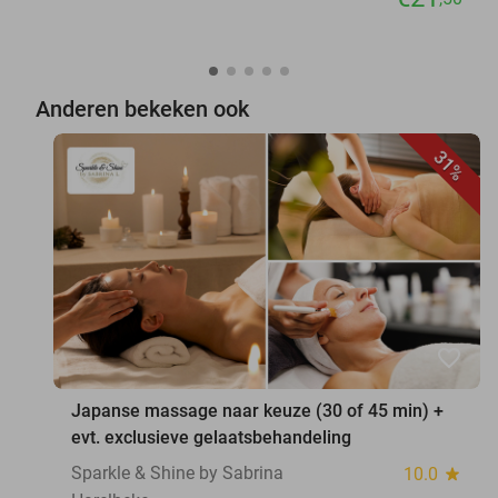
Anderen bekeken ook
31%
favorite_border
Japanse massage naar keuze (30 of 45 min) +
evt. exclusieve gelaatsbehandeling
Sparkle & Shine by Sabrina
10.0
star