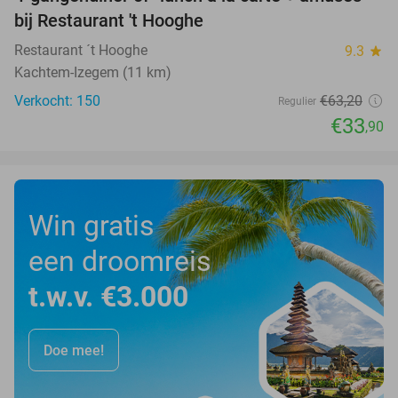
46%
bij Restaurant 't Hooghe
Restaurant ´t Hooghe
9.3
star
Kachtem-Izegem (11 km)
Verkocht: 150
€63
,20
Regulier
€33
,90
Win gratis
een droomreis
t.w.v. €3.000
Doe mee!