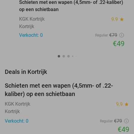
Schieten met een wapen (4,5mm- of .22-kaliber)
op een schietbaan
KGK Kortrijk
9.9
star
Kortrijk
Verkocht: 0
€79
Regulier
€49
favorite_border
Deals in Kortrijk
Schieten met een wapen (4,5mm- of .22-
38%
NEW
kaliber) op een schietbaan
TODAY
KGK Kortrijk
9.9
star
Kortrijk
Verkocht: 0
€79
Regulier
€49