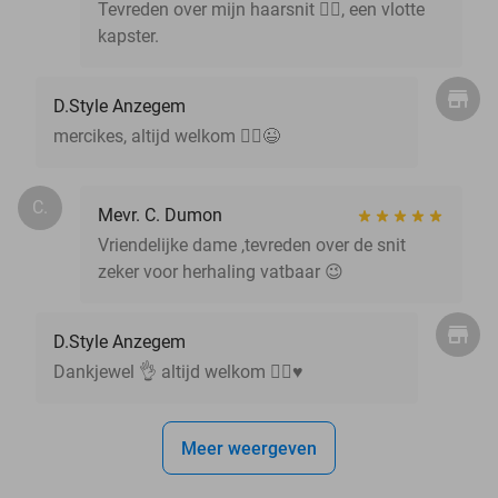
Tevreden over mijn haarsnit 👍🏻, een vlotte
kapster.
D.Style Anzegem
mercikes, altijd welkom 💇‍♀️😉
C.
Mevr. C. Dumon
Vriendelijke dame ,tevreden over de snit
zeker voor herhaling vatbaar 😉
D.Style Anzegem
Dankjewel 👌 altijd welkom 💇‍♀️♥️
Meer weergeven