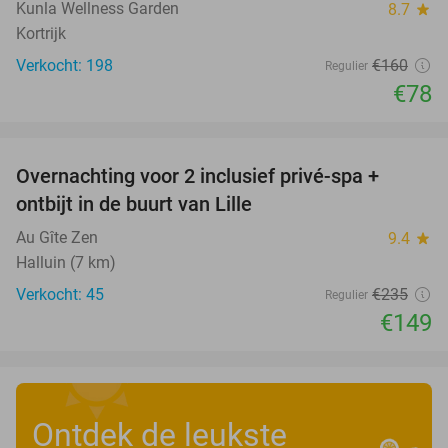
Kunla Wellness Garden
8.7
star
Kortrijk
Verkocht: 198
€160
Regulier
€78
favorite_border
Overnachting voor 2 inclusief privé-spa +
37%
ontbijt in de buurt van Lille
Au Gîte Zen
9.4
star
Halluin (7 km)
Verkocht: 45
€235
Regulier
€149
Ontdek de leukste