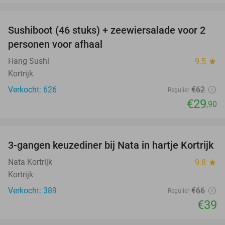
favorite_border
Sushiboot (46 stuks) + zeewiersalade voor 2
52%
personen voor afhaal
Hang Sushi
9.5
star
Kortrijk
Verkocht: 626
€62
Regulier
€29
,90
favorite_border
3-gangen keuzediner bij Nata in hartje Kortrijk
41%
Nata Kortrijk
9.8
star
Kortrijk
Verkocht: 389
€66
Regulier
€39
favorite_border