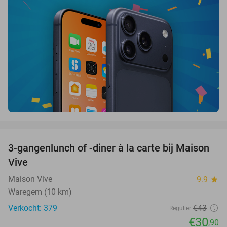
favorite_border
3-gangenlunch of -diner à la carte bij Maison
28%
Vive
Maison Vive
9.9
star
Waregem (10 km)
Verkocht: 379
€43
Regulier
€30
,90