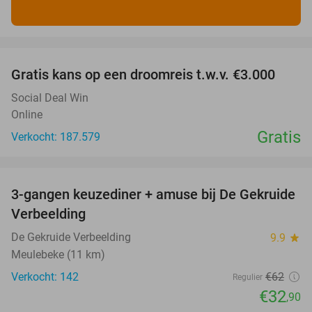
favorite_border
Gratis kans op een droomreis t.w.v. €3.000
Social Deal Win
Online
Gratis
Verkocht: 187.579
favorite_border
3-gangen keuzediner + amuse bij De Gekruide
47%
Verbeelding
De Gekruide Verbeelding
9.9
star
Meulebeke (11 km)
Verkocht: 142
€62
Regulier
€32
,90