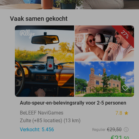
Vaak samen gekocht
27%
favorite_border
Auto-speur-en-belevingsrally voor 2-5 personen
BeLEEF NaviGames
7.8
star
Zulte (+85 locaties) (13 km)
Verkocht: 5.456
€29
,50
Regulier
€21
,50