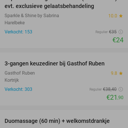
31%
evt. exclusieve gelaatsbehandeling
Sparkle & Shine by Sabrina
10.0
star
Harelbeke
Verkocht: 153
€35
Regulier
€24
favorite_border
3-gangen keuzediner bij Gasthof Ruben
43%
Gasthof Ruben
9.8
star
Kortrijk
Verkocht: 303
€38
,40
Regulier
€21
,90
favorite_border
Duomassage (60 min) + welkomstdrankje
51%