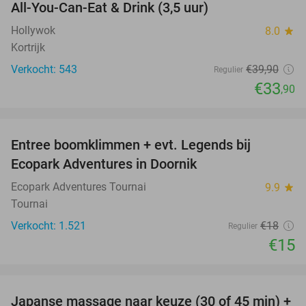
All-You-Can-Eat & Drink (3,5 uur)
15%
Hollywok
8.0
star
Kortrijk
Verkocht: 543
€39
,90
Regulier
€33
,90
favorite_border
Entree boomklimmen + evt. Legends bij
17%
Ecopark Adventures in Doornik
Ecopark Adventures Tournai
9.9
star
Tournai
Verkocht: 1.521
€18
Regulier
€15
favorite_border
Japanse massage naar keuze (30 of 45 min) +