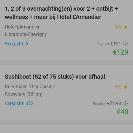
1, 2 of 3 overnachting(en) voor 2 + ontbijt +
32%
NEW
wellness + meer bij Hôtel L'Amandier
TODAY
Hôtel L'Amandier
9.9
star
Libramont-Chevigny
Verkocht: 6
€191
Regulier
€129
favorite_border
Sushiboot (52 of 75 stuks) voor afhaal
47%
De Vimaen Thai Cuisine
9.9
star
Roeselare (13 km)
Verkocht: 372
€74
,90
Regulier
€40
favorite_border