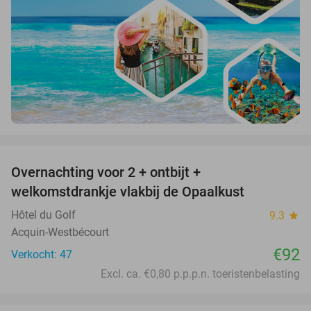
favorite_border
Overnachting voor 2 + ontbijt +
welkomstdrankje vlakbij de Opaalkust
Hôtel du Golf
9.3
star
Acquin-Westbécourt
€92
Verkocht: 47
Excl. ca. €0,80 p.p.p.n. toeristenbelasting
favorite_border