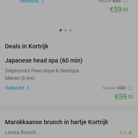
Verkocht: 1
€85
Regulier
€59
,90
favorite_border
Deals in Kortrijk
Japanese head spa (60 min)
30%
NEW
TODAY
Stéphanie's Peau-tique & Headspa
Menen (6 km)
Verkocht: 1
€85
Regulier
€59
,90
favorite_border
Marokkaanse brunch in hartje Kortrijk
43%
Laziza Brunch
9.4
star