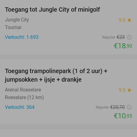
Toegang tot Jungle City of minigolf
18%
Jungle City
9.0
star
Tournai
Verkocht: 1.693
€23
Regulier
€18
,90
favorite_border
Toegang trampolinepark (1 of 2 uur) +
47%
jumpsokken + ijsje + drankje
Arenal Roeselare
9.5
star
Roeselare (12 km)
Verkocht: 364
€20
,70
Regulier
€10
,95
favorite_border