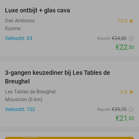
Luxe ontbijt + glas cava
35%
Den Ambroos
10.0
star
Kuurne
Verkocht: 63
€34
,50
Regulier
€22
,50
favorite_border
3-gangen keuzediner bij Les Tables de
46%
Breughel
Les Tables de Breughel
9.6
star
Mouscron (6 km)
Verkocht: 102
€39
,70
Regulier
€21
,50