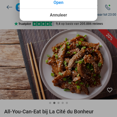
Open
7 dagen per week beschikbaar
10+ miljoen leden
Annuleer
Bereikbaar tot 23:00
9,4
op basis van
205.886 reviews
Ontdek 15.000+ deals
20%
7 dagen per week beschikbaar
10+ miljoen leden
favorite_border
All-You-Can-Eat bij La Cité du Bonheur