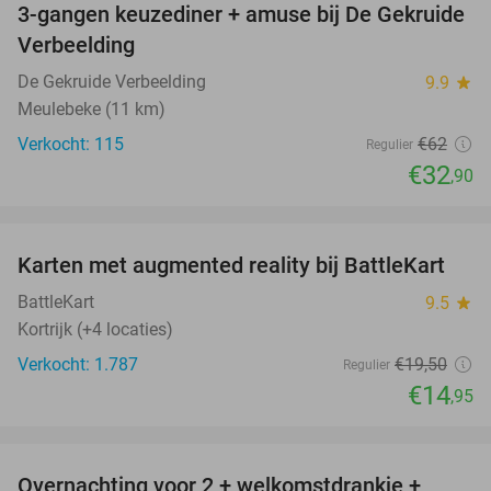
3-gangen keuzediner + amuse bij De Gekruide
47%
Verbeelding
De Gekruide Verbeelding
9.9
star
Meulebeke (11 km)
Verkocht: 115
€62
Regulier
€32
,90
favorite_border
Karten met augmented reality bij BattleKart
23%
BattleKart
9.5
star
Kortrijk (+4 locaties)
Verkocht: 1.787
€19
,50
Regulier
€14
,95
favorite_border
Overnachting voor 2 + welkomstdrankje +