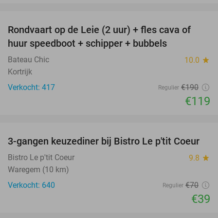
favorite_border
Rondvaart op de Leie (2 uur) + fles cava of
37%
huur speedboot + schipper + bubbels
Bateau Chic
10.0
star
Kortrijk
Verkocht: 417
€190
Regulier
€119
favorite_border
3-gangen keuzediner bij Bistro Le p'tit Coeur
44%
Bistro Le p'tit Coeur
9.8
star
Waregem (10 km)
Verkocht: 640
€70
Regulier
€39
favorite_border