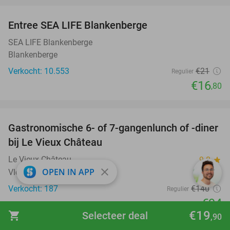
Entree SEA LIFE Blankenberge
20%
SEA LIFE Blankenberge
Blankenberge
Verkocht: 10.553
€21
Regulier
€16
,80
favorite_border
Gastronomische 6- of 7-gangenlunch of -diner
33%
bij Le Vieux Château
Le Vieux Château
9.8
star
close
OPEN IN APP
Vloesberg
Verkocht: 187
€140
Regulier
€94
€19
shopping_cart
Selecteer deal
,90
favorite_border