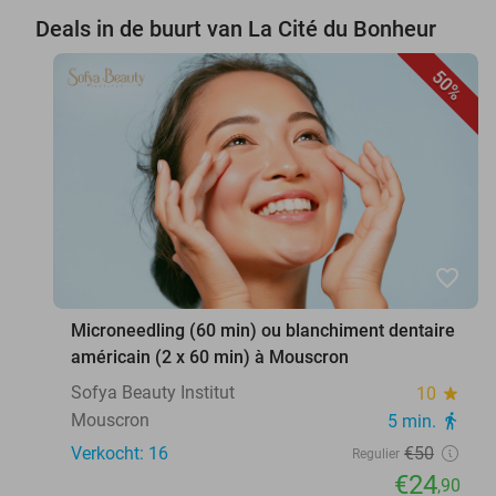
Deals in de buurt van La Cité du Bonheur
50%
favorite_border
Microneedling (60 min) ou blanchiment dentaire
américain (2 x 60 min) à Mouscron
Sofya Beauty Institut
10
star
Mouscron
5 min.
directions_walk
Verkocht: 16
€50
Regulier
€24
,90