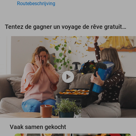
Routebeschrijving
Tentez de gagner un voyage de rêve gratuit d'une valeur de 3.000 € !
play_circle
Vaak samen gekocht