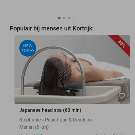
Populair bij mensen uit Kortrijk:
30%
NEW
TODAY
favorite_border
Japanese head spa (60 min)
Stéphanie's Peau-tique & Headspa
Menen (6 km)