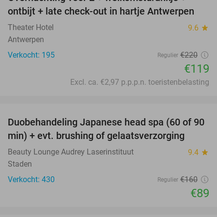
46%
ontbijt + late check-out in hartje Antwerpen
Theater Hotel
9.6
star
Antwerpen
Verkocht: 195
€220
Regulier
€119
Excl. ca. €2,97 p.p.p.n. toeristenbelasting
favorite_border
Duobehandeling Japanese head spa (60 of 90
44%
min) + evt. brushing of gelaatsverzorging
Beauty Lounge Audrey Laserinstituut
9.4
star
Staden
Verkocht: 430
€160
Regulier
€89
favorite_border