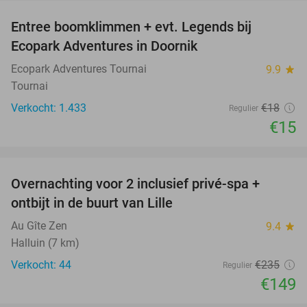
Entree boomklimmen + evt. Legends bij
17%
Ecopark Adventures in Doornik
Ecopark Adventures Tournai
9.9
star
Tournai
Verkocht: 1.433
€18
Regulier
€15
favorite_border
Overnachting voor 2 inclusief privé-spa +
37%
ontbijt in de buurt van Lille
Au Gîte Zen
9.4
star
Halluin (7 km)
Verkocht: 44
€235
Regulier
€149
favorite_border