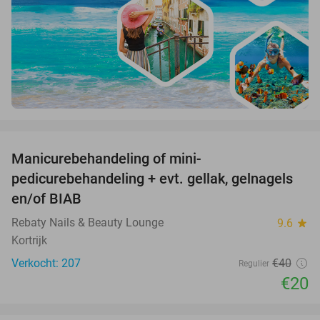
favorite_border
Manicurebehandeling of mini-
50%
pedicurebehandeling + evt. gellak, gelnagels
en/of BIAB
Rebaty Nails & Beauty Lounge
9.6
star
Kortrijk
Verkocht: 207
€40
Regulier
€20
favorite_border