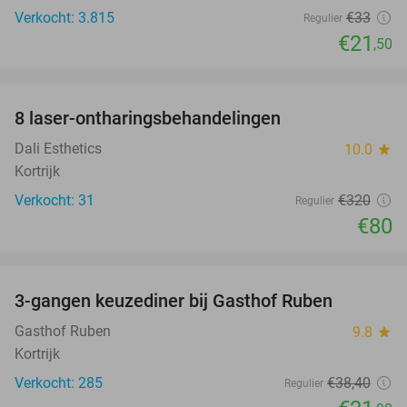
Verkocht: 3.815
€33
Regulier
€21
,50
favorite_border
8 laser-ontharingsbehandelingen
75%
Dali Esthetics
10.0
star
Kortrijk
Verkocht: 31
€320
Regulier
€80
favorite_border
3-gangen keuzediner bij Gasthof Ruben
43%
Gasthof Ruben
9.8
star
Kortrijk
Verkocht: 285
€38
,40
Regulier