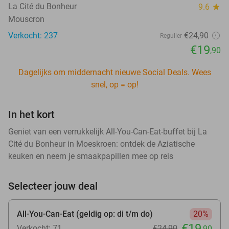
La Cité du Bonheur
9.6
star
Mouscron
Verkocht: 237
€24
,90
Regulier
€19
,90
Dagelijks om middernacht nieuwe Social Deals. Wees
snel, op = op!
In het kort
Geniet van een verrukkelijk All-You-Can-Eat-buffet bij La
Cité du Bonheur in Moeskroen: ontdek de Aziatische
keuken en neem je smaakpapillen mee op reis
Selecteer jouw deal
All-You-Can-Eat (geldig op: di t/m do)
20%
€19
Verkocht: 71
€24
,90
,90