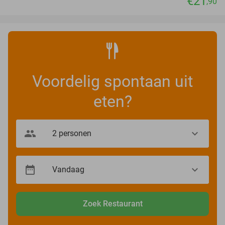
€21
,90
Voordelig spontaan uit
eten?
Zoek Restaurant