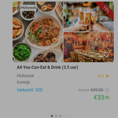
15%
favorite_border
All-You-Can-Eat & Drink (3,5 uur)
Hollywok
8.0
star
Kortrijk
Verkocht: 520
€39
,90
Regulier
€33
,90