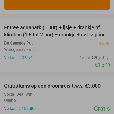
favorite_border
Entree aquapark (1 uur) + ijsje + drankje of
32%
klimbos (1,5 tot 2 uur) + drankje + evt. zipline
De Geestige Put
9.8
star
Waregem (9 km)
Verkocht: 3.967
€20
,50
Regulier
€13
,90
favorite_border
Gratis kans op een droomreis t.w.v. €3.000
Social Deal Win
Online
Gratis
Verkocht: 182.808