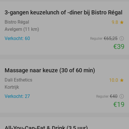
3-gangen keuzelunch of -diner bij Bistro Régal
40%
Bistro Régal
9.8
star
Avelgem (11 km)
Verkocht: 60
€65
,25
Regulier
€39
favorite_border
Massage naar keuze (30 of 60 min)
53%
Dali Esthetics
10.0
star
Kortrijk
Verkocht: 27
€40
Regulier
€19
favorite_border
All-You-Can-Eat & Drink (3,5 uur)