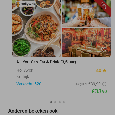
15%
favorite_border
All-You-Can-Eat & Drink (3,5 uur)
Hollywok
8.0
star
Kortrijk
Verkocht: 520
€39
,90
Regulier
€33
,90
Anderen bekeken ook