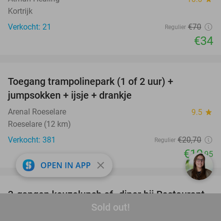
Kortrijk
Verkocht: 21
€70
Regulier
€34
favorite_border
Toegang trampolinepark (1 of 2 uur) +
47%
jumpsokken + ijsje + drankje
Arenal Roeselare
9.5
star
Roeselare (12 km)
Verkocht: 381
€20
,70
Regulier
€10
,95
close
OPEN IN APP
favorite_border
3-gangen keuzelunch of -diner bij Restaurant
43%
Sold out!
Den Beiaard