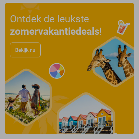
Ontdek de leukste
zomervakantiedeals
!
Bekijk nu