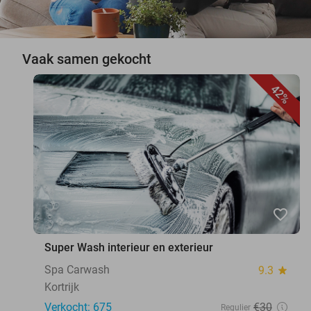
Vaak samen gekocht
42%
favorite_border
Super Wash interieur en exterieur
Spa Carwash
9.3
star
Kortrijk
Verkocht: 675
€30
Regulier