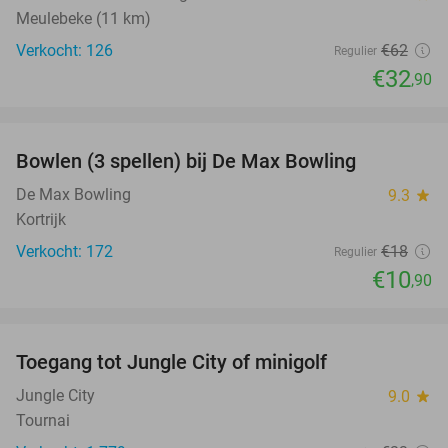
Meulebeke (11 km)
Verkocht: 126
€62
Regulier
€32
,90
favorite_border
Bowlen (3 spellen) bij De Max Bowling
39%
De Max Bowling
9.3
star
Kortrijk
Verkocht: 172
€18
Regulier
€10
,90
favorite_border
Toegang tot Jungle City of minigolf
18%
Jungle City
9.0
star
Tournai