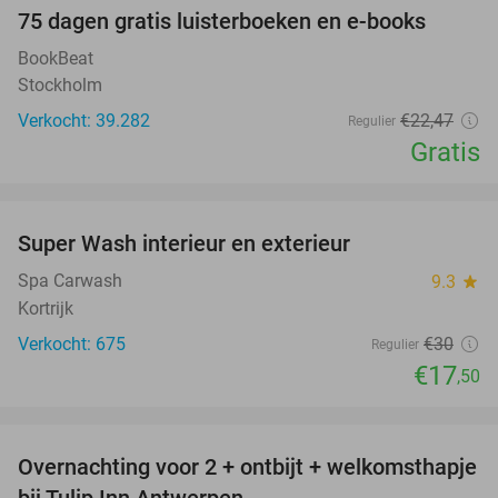
100%
75 dagen gratis luisterboeken en e-books
BookBeat
Stockholm
Verkocht: 39.282
€22
,47
Regulier
Gratis
favorite_border
Super Wash interieur en exterieur
42%
Spa Carwash
9.3
star
Kortrijk
Verkocht: 675
€30
Regulier
€17
,50
favorite_border
Overnachting voor 2 + ontbijt + welkomsthapje
43%
bij Tulip Inn Antwerpen