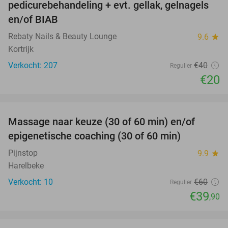
pedicurebehandeling + evt. gellak, gelnagels
en/of BIAB
Rebaty Nails & Beauty Lounge
9.6
star
Kortrijk
Verkocht: 207
€40
Regulier
€20
favorite_border
Massage naar keuze (30 of 60 min) en/of
34%
epigenetische coaching (30 of 60 min)
Pijnstop
9.9
star
Harelbeke
Verkocht: 10
€60
Regulier
€39
,90
favorite_border