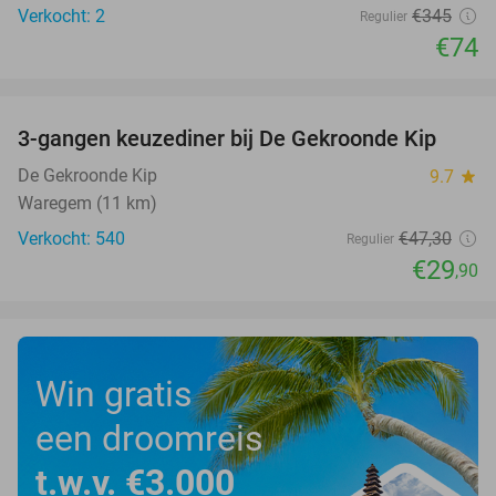
Verkocht: 2
€345
Regulier
€74
favorite_border
3-gangen keuzediner bij De Gekroonde Kip
37%
De Gekroonde Kip
9.7
star
Waregem (11 km)
Verkocht: 540
€47
,30
Regulier
€29
,90
Win gratis
een droomreis
t.w.v. €3.000