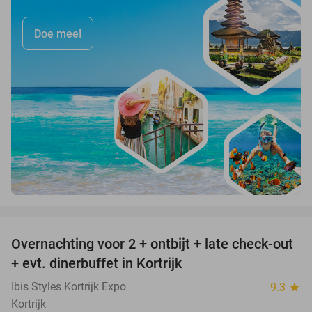
Doe mee!
favorite_border
Overnachting voor 2 + ontbijt + late check-out
49%
+ evt. dinerbuffet in Kortrijk
Ibis Styles Kortrijk Expo
9.3
star
Kortrijk