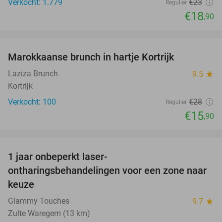
Verkocht: 1.779
€23
Regulier
€18
,90
favorite_border
Marokkaanse brunch in hartje Kortrijk
43%
Laziza Brunch
9.5
star
Kortrijk
Verkocht: 100
€28
Regulier
€15
,90
favorite_border
1 jaar onbeperkt laser-
79%
ontharingsbehandelingen voor een zone naar
keuze
Glammy Touches
9.7
star
Zulte Waregem (13 km)