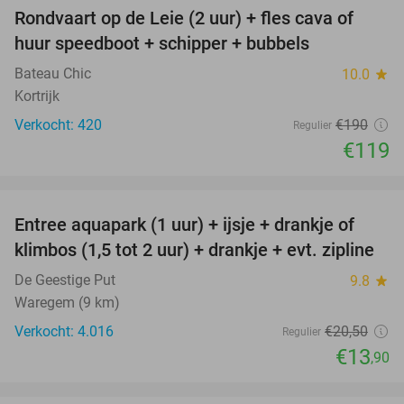
Rondvaart op de Leie (2 uur) + fles cava of
37%
huur speedboot + schipper + bubbels
Bateau Chic
10.0
star
Kortrijk
Verkocht: 420
€190
Regulier
€119
favorite_border
Entree aquapark (1 uur) + ijsje + drankje of
32%
klimbos (1,5 tot 2 uur) + drankje + evt. zipline
De Geestige Put
9.8
star
Waregem (9 km)
Verkocht: 4.016
€20
,50
Regulier
€13
,90
favorite_border