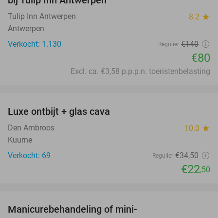
Tulip Inn Antwerpen
8.2
star
Antwerpen
Verkocht: 1.130
€140
Regulier
€80
Excl. ca. €3,58 p.p.p.n. toeristenbelasting
favorite_border
Luxe ontbijt + glas cava
35%
Den Ambroos
10.0
star
Kuurne
Verkocht: 69
€34
,50
Regulier
€22
,50
favorite_border
Manicurebehandeling of mini-
50%