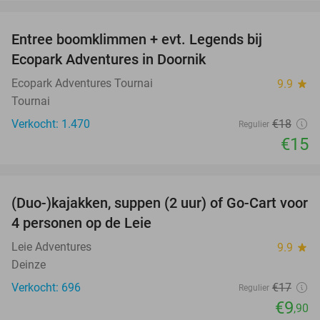
favorite_border
Entree boomklimmen + evt. Legends bij
17%
Ecopark Adventures in Doornik
Ecopark Adventures Tournai
9.9
star
Tournai
Verkocht: 1.470
€18
Regulier
€15
favorite_border
(Duo-)kajakken, suppen (2 uur) of Go-Cart voor
42%
4 personen op de Leie
Leie Adventures
9.9
star
Deinze
Verkocht: 696
€17
Regulier
€9
,90