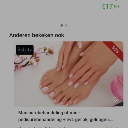
€17
,50
Anderen bekeken ook
50%
favorite_border
Manicurebehandeling of mini-
pedicurebehandeling + evt. gellak, gelnagels
en/of BIAB