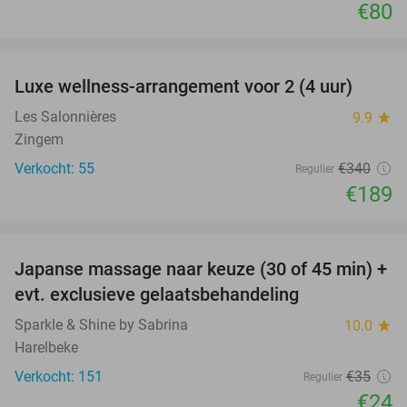
€80
favorite_border
Luxe wellness-arrangement voor 2 (4 uur)
44%
Les Salonnières
9.9
star
Zingem
Verkocht: 55
€340
Regulier
€189
favorite_border
Japanse massage naar keuze (30 of 45 min) +
31%
evt. exclusieve gelaatsbehandeling
Sparkle & Shine by Sabrina
10.0
star
Harelbeke
Verkocht: 151
€35
Regulier
€24