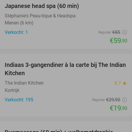
Japanese head spa (60 min)
30%
Stéphanie's Peau-tique & Headspa
Menen (6 km)
Verkocht: 1
€85
Regulier
€59
,90
favorite_border
Indiaas 3-gangendiner à la carte bij The Indian
33%
Kitchen
The Indian Kitchen
9.7
star
Kortrijk
Verkocht: 195
€29
,90
Regulier
€19
,90
favorite_border