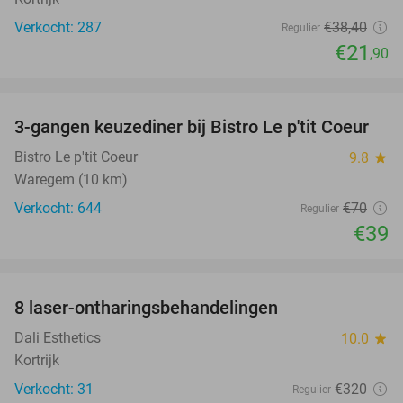
Verkocht: 287
€38
,40
Regulier
€21
,90
favorite_border
3-gangen keuzediner bij Bistro Le p'tit Coeur
44%
Bistro Le p'tit Coeur
9.8
star
Waregem (10 km)
Verkocht: 644
€70
Regulier
€39
favorite_border
8 laser-ontharingsbehandelingen
75%
Dali Esthetics
10.0
star
Kortrijk
Verkocht: 31
€320
Regulier