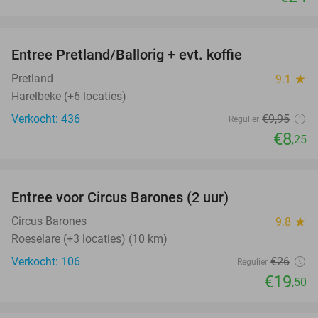
favorite_border
Entree Pretland/Ballorig + evt. koffie
17%
Pretland
9.1
star
Harelbeke (+6 locaties)
Verkocht: 436
€9
,95
Regulier
€8
,25
favorite_border
Entree voor Circus Barones (2 uur)
25%
Circus Barones
9.8
star
Roeselare (+3 locaties) (10 km)
Verkocht: 106
€26
Regulier
€19
,50