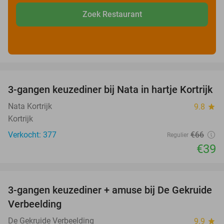
Zoek Restaurant
favorite_border
3-gangen keuzediner bij Nata in hartje Kortrijk
41%
Nata Kortrijk
9.8
star
Kortrijk
Verkocht: 377
€66
Regulier
€39
favorite_border
3-gangen keuzediner + amuse bij De Gekruide
47%
Verbeelding
De Gekruide Verbeelding
9.9
star