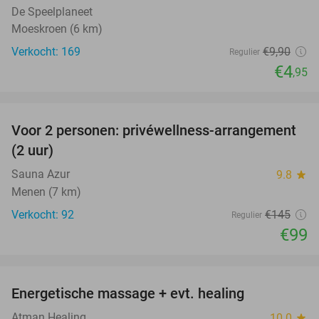
De Speelplaneet
Moeskroen (6 km)
Verkocht: 169
€9
,90
Regulier
€4
,95
favorite_border
Voor 2 personen: privéwellness-arrangement
32%
(2 uur)
Sauna Azur
9.8
star
Menen (7 km)
Verkocht: 92
€145
Regulier
€99
favorite_border
Energetische massage + evt. healing
51%
Atman Healing
10.0
star