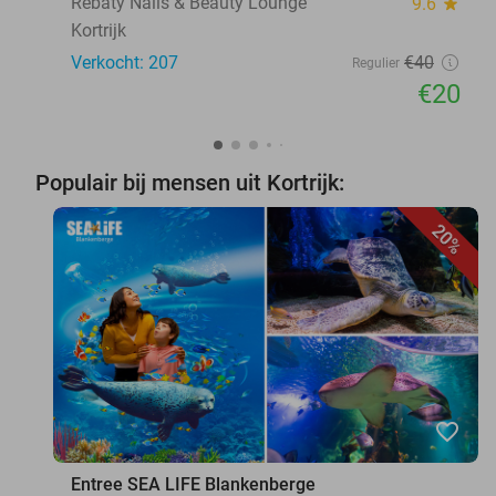
Rebaty Nails & Beauty Lounge
9.6
star
Kortrijk
Verkocht: 207
€40
Regulier
€20
Populair bij mensen uit Kortrijk:
20%
favorite_border
Entree SEA LIFE Blankenberge