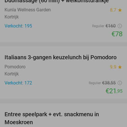
Duomassage (60 min) + welkomstdrankje
51%
Kunla Wellness Garden
8.7
star
Kortrijk
Verkocht: 195
€160
Regulier
€78
favorite_border
Italiaans 3-gangen keuzelunch bij Pomodoro
43%
Pomodoro
9.9
star
Kortrijk
Verkocht: 172
€38
,55
Regulier
€21
,95
favorite_border
Entree speelpark + evt. snackmenu in
50%
Moeskroen