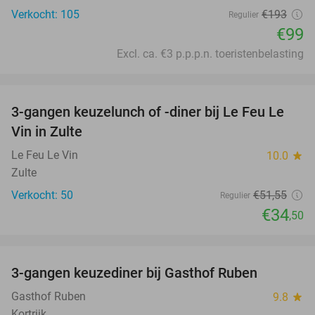
Verkocht: 105
€193
Regulier
€99
Excl. ca. €3 p.p.p.n. toeristenbelasting
favorite_border
3-gangen keuzelunch of -diner bij Le Feu Le
33%
Vin in Zulte
Le Feu Le Vin
10.0
star
Zulte
Verkocht: 50
€51
,55
Regulier
€34
,50
favorite_border
3-gangen keuzediner bij Gasthof Ruben
43%
Gasthof Ruben
9.8
star
Kortrijk