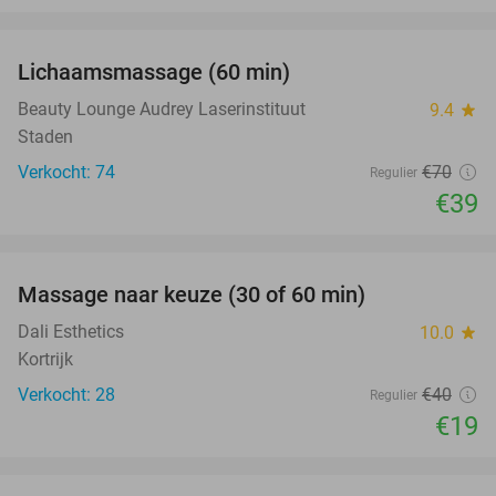
favorite_border
Lichaamsmassage (60 min)
44%
Beauty Lounge Audrey Laserinstituut
9.4
star
Staden
Verkocht: 74
€70
Regulier
€39
favorite_border
Massage naar keuze (30 of 60 min)
53%
Dali Esthetics
10.0
star
Kortrijk
Verkocht: 28
€40
Regulier
€19
favorite_border