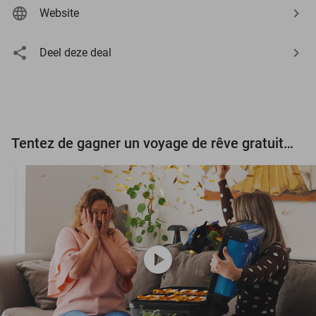
Website
Deel deze deal
Tentez de gagner un voyage de rêve gratuit d'une valeur de 3.000 € !
play_circle