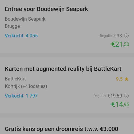
Entree voor Boudewijn Seapark
35%
Boudewijn Seapark
Brugge
Verkocht: 4.055
€33
Regulier
€21
,50
favorite_border
Karten met augmented reality bij BattleKart
23%
BattleKart
9.5
star
Kortrijk (+4 locaties)
Verkocht: 1.797
€19
,50
Regulier
€14
,95
favorite_border
Gratis kans op een droomreis t.w.v. €3.000