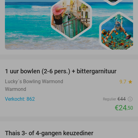
favorite_border
1 uur bowlen (2-6 pers.) + bittergarnituur
44%
Lucky´s Bowling Warmond
9.7
star
Warmond
Verkocht: 862
€44
Regulier
€24
,50
favorite_border
Thais 3- of 4-gangen keuzediner
31%