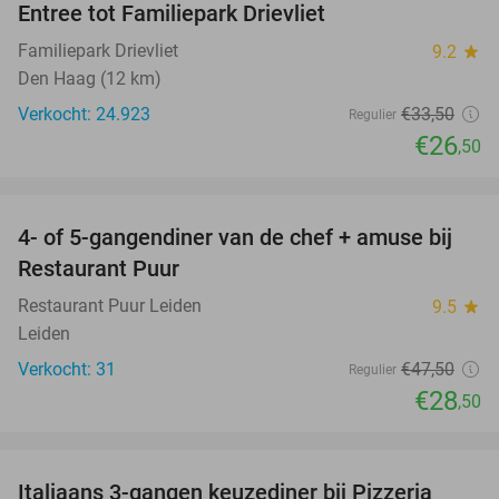
Entree tot Familiepark Drievliet
21%
Familiepark Drievliet
9.2
star
Den Haag (12 km)
Verkocht: 24.923
€33
,50
Regulier
€26
,50
favorite_border
4- of 5-gangendiner van de chef + amuse bij
40%
Restaurant Puur
Restaurant Puur Leiden
9.5
star
Leiden
Verkocht: 31
€47
,50
Regulier
€28
,50
favorite_border
Italiaans 3-gangen keuzediner bij Pizzeria