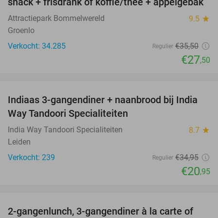
snack + frisdrank of koffie/thee + appelgebak
Attractiepark Bommelwereld
9.5
star
Groenlo
Verkocht: 34.285
€35
,50
Regulier
€27
,50
favorite_border
Indiaas 3-gangendiner + naanbrood bij India
40%
Way Tandoori Specialiteiten
India Way Tandoori Specialiteiten
8.7
star
Leiden
Verkocht: 239
€34
,95
Regulier
€20
,95
favorite_border
2-gangenlunch, 3-gangendiner à la carte of
38%