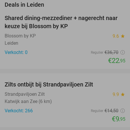
favorite_border
Deals in Leiden
Shared dining-mezzediner + nagerecht naar
37%
NEW
keuze bij Blossom by KP
TODAY
Blossom by KP
9.6
star
Leiden
Verkocht: 0
€36
,70
Regulier
€22
,95
favorite_border
Zilts ontbijt bij Strandpaviljoen Zilt
31%
Strandpaviljoen Zilt
9.9
star
Katwijk aan Zee (6 km)
Verkocht: 266
€14
,50
Regulier
€9
,95
favorite_border