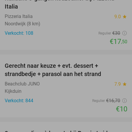
42%
Italia
Pizzeria Italia
9.0
star
Noordwijk (8 km)
Verkocht: 108
€30
Regulier
€17
,50
favorite_border
Gerecht naar keuze + evt. dessert +
40%
strandbedje + parasol aan het strand
Beachclub JUNO
7.9
star
Kijkduin
Verkocht: 844
€16
,70
Regulier
€10
favorite_border