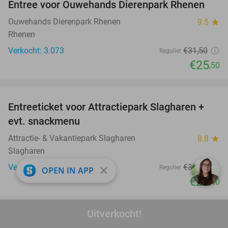
Entree voor Ouwehands Dierenpark Rhenen
19%
Ouwehands Dierenpark Rhenen
9.5
star
Rhenen
Verkocht: 3.073
€31
,50
Regulier
€25
,50
favorite_border
Entreeticket voor Attractiepark Slagharen +
41%
evt. snackmenu
Attractie- & Vakantiepark Slagharen
8.8
star
Slagharen
Verkocht: 4.626
€37
,90
Regulier
close
OPEN IN APP
€22
,40
favorite_border
Uitverkocht!
2, 3 of 4 overnachtingen voor 2 tot 6 personen
15%