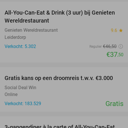
All-You-Can-Eat & Drink (3 uur) bij Genieten
19%
Wereldrestaurant
Genieten Wereldrestaurant
9.6
star
Leiderdorp
Verkocht: 5.302
€46
,50
Regulier
€37
,50
favorite_border
Gratis kans op een droomreis t.w.v. €3.000
Social Deal Win
Online
Gratis
Verkocht: 183.529
favorite_border
3-gangendiner à la carte of All-You-Can-Eat