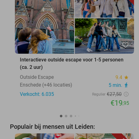
favorite_border
Interactieve outside escape voor 1-5 personen
(ca. 2 uur)
Outside Escape
9.4
star
Enschede (+46 locaties)
5 min.
directions_walk
Verkocht: 6.035
€27
,50
Regulier
€19
,95
Populair bij mensen uit Leiden: