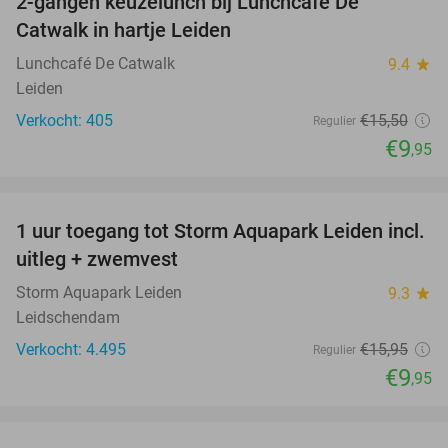
2-gangen keuzelunch bij Lunchcafé De
36%
Catwalk in hartje Leiden
Lunchcafé De Catwalk
9.4
star
Leiden
Verkocht: 405
€15
,50
Regulier
€9
,95
favorite_border
1 uur toegang tot Storm Aquapark Leiden incl.
38%
uitleg + zwemvest
Storm Aquapark Leiden
9.3
star
Leidschendam
Verkocht: 4.495
€15
,95
Regulier
€9
,95
favorite_border