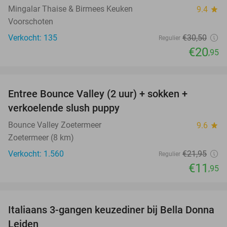
Mingalar Thaise & Birmees Keuken
9.4
star
Voorschoten
Verkocht: 135
€30
,50
Regulier
€20
,95
favorite_border
Entree Bounce Valley (2 uur) + sokken +
46%
verkoelende slush puppy
Bounce Valley Zoetermeer
9.6
star
Zoetermeer (8 km)
Verkocht: 1.560
€21
,95
Regulier
€11
,95
favorite_border
Italiaans 3-gangen keuzediner bij Bella Donna
35%
Leiden