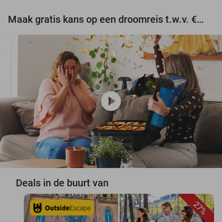
Maak gratis kans op een droomreis t.w.v. €3.000!
play_circle
Deals in de buurt van
27%