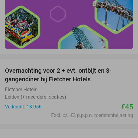
favorite_border
Overnachting voor 2 + evt. ontbijt en 3-
gangendiner bij Fletcher Hotels
Fletcher Hotels
Leiden (+ meerdere locaties)
€45
Verkocht: 18.056
Excl. ca. €3 p.p.p.n. toeristenbelasting
favorite_border