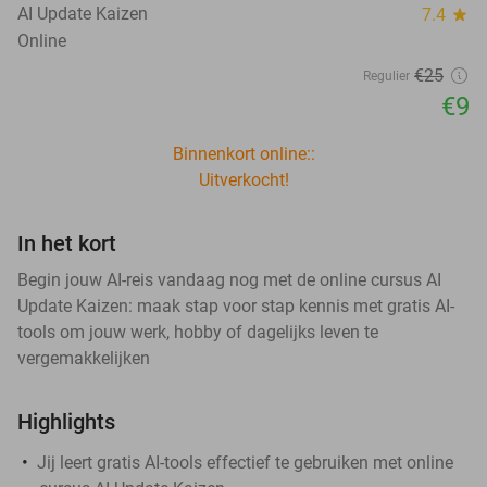
AI Update Kaizen
7.4
star
Online
€25
Regulier
€9
Binnenkort online::
Uitverkocht!
In het kort
Begin jouw AI-reis vandaag nog met de online cursus AI
Update Kaizen: maak stap voor stap kennis met gratis AI-
tools om jouw werk, hobby of dagelijks leven te
vergemakkelijken
Highlights
Jij leert gratis AI-tools effectief te gebruiken met online