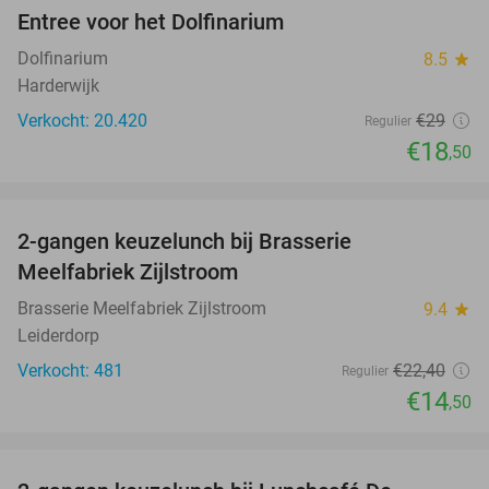
Entree voor het Dolfinarium
36%
Dolfinarium
8.5
star
Harderwijk
Verkocht: 20.420
€29
Regulier
€18
,50
favorite_border
2-gangen keuzelunch bij Brasserie
35%
Meelfabriek Zijlstroom
Brasserie Meelfabriek Zijlstroom
9.4
star
Leiderdorp
Verkocht: 481
€22
,40
Regulier
€14
,50
favorite_border