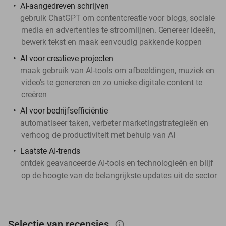
AI-aangedreven schrijven
gebruik ChatGPT om contentcreatie voor blogs, sociale
media en advertenties te stroomlijnen. G
enereer ideeën,
bewerk tekst en maak eenvoudig pakkende koppen
AI voor creatieve projecten
maak gebruik van AI-tools om afbeeldingen, muziek en
video's te genereren en zo unieke digitale content te
creëren
AI voor bedrijfsefficiëntie
automatiseer taken, verbeter marketingstrategieën en
verhoog de productiviteit met behulp van AI
Laatste AI-trends
ontdek geavanceerde AI-tools en technologieën en blijf
op de hoogte van de belangrijkste updates uit de sector
Selectie van recensies
info_outlined