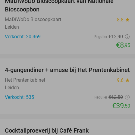
MaDiWoDo Bioscoopkaart van Nationale
31%
Bioscoopbon
MaDiWoDo Bioscoopkaart
8.8
star
Leiden
Verkocht: 20.369
€12
,90
Regulier
€8
,95
favorite_border
4-gangendiner + amuse bij Het Prentenkabinet
37%
Het Prentenkabinet
9.6
star
Leiden
Verkocht: 535
€62
,50
Regulier
€39
,50
favorite_border
Cocktailproeverij bij Café Frank
41%