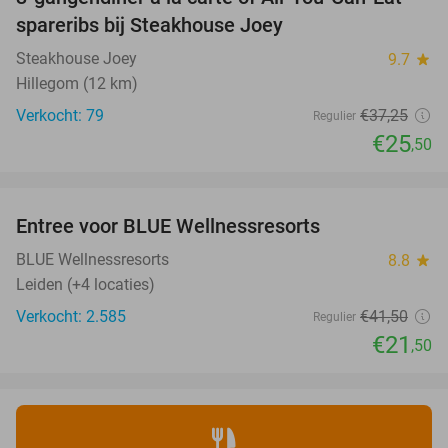
32%
spareribs bij Steakhouse Joey
Steakhouse Joey
9.7
star
Hillegom (12 km)
Verkocht: 79
€37
,25
Regulier
€25
,50
favorite_border
Entree voor BLUE Wellnessresorts
48%
BLUE Wellnessresorts
8.8
star
Leiden (+4 locaties)
Verkocht: 2.585
€41
,50
Regulier
€21
,50