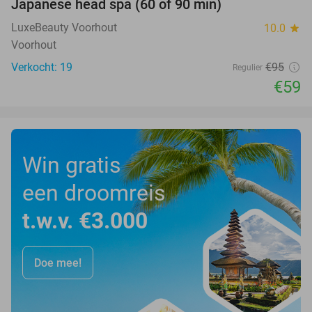
Japanese head spa (60 of 90 min)
38%
LuxeBeauty Voorhout
10.0
star
Voorhout
Verkocht: 19
€95
Regulier
€59
Win gratis
een droomreis
t.w.v. €3.000
Doe mee!