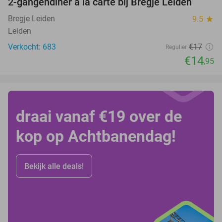
2-gangendiner à la carte bij Bregje Leiden
12%
Bregje Leiden
9.5
star
Leiden
Verkocht: 683
€17
Regulier
€14
,95
draai vanaf €19 over de
kop op Achtbanendag!
Bekijk alle deals!