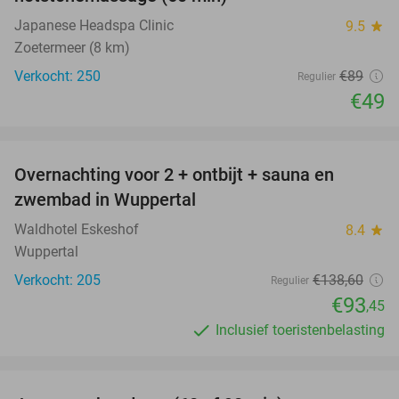
Japanese Headspa Clinic
9.5
star
Zoetermeer (8 km)
Verkocht: 250
€89
Regulier
€49
favorite_border
Overnachting voor 2 + ontbijt + sauna en
33%
zwembad in Wuppertal
Waldhotel Eskeshof
8.4
star
Wuppertal
Verkocht: 205
€138
,60
Regulier
€93
,45
Inclusief toeristenbelasting
favorite_border