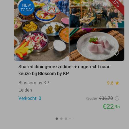
37%
NEW
TODAY
favorite_border
Shared dining-mezzediner + nagerecht naar
keuze bij Blossom by KP
Blossom by KP
9.6
star
Leiden
Verkocht: 0
€36
,70
Regulier
€22
,95