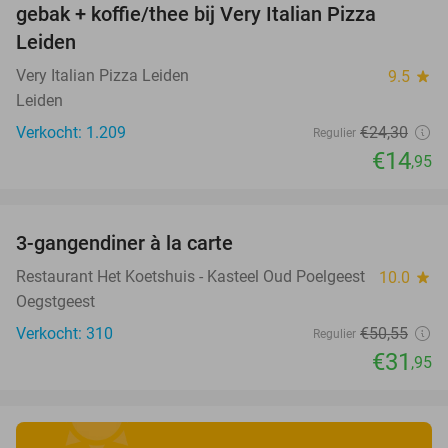
gebak + koffie/thee bij Very Italian Pizza
Leiden
Very Italian Pizza Leiden
9.5
star
Leiden
Verkocht: 1.209
€24
,30
Regulier
€14
,95
favorite_border
3-gangendiner à la carte
37%
Restaurant Het Koetshuis - Kasteel Oud Poelgeest
10.0
star
Oegstgeest
Verkocht: 310
€50
,55
Regulier
€31
,95