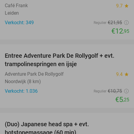
Café Frank
9.7
star
Leiden
Verkocht: 349
€21
,95
Regulier
€12
,95
favorite_border
Entree Adventure Park De Rollygolf + evt.
51%
trampolinespringen en ijsje
Adventure Park De Rollygolf
9.4
star
Noordwijk (8 km)
Verkocht: 1.036
€10
,75
Regulier
€5
,25
favorite_border
(Duo) Japanese head spa + evt.
45%
hotstonemassage (60 min)