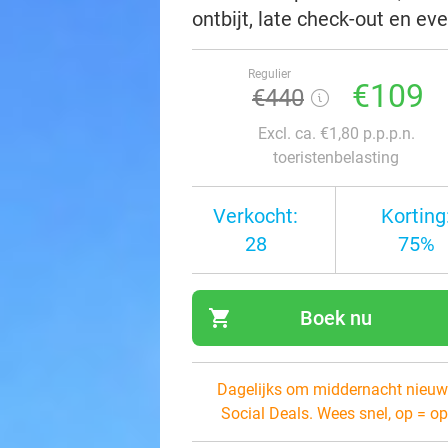
ontbijt, late check-out en e
Regulier
€109
€440
Excl. ca. €1,80 p.p.p.n.
toeristenbelasting
Verkocht:
Korting
28
75%
shopping_cart
Boek nu
navi
Dagelijks om middernacht nieuw
Social Deals. Wees snel, op = op