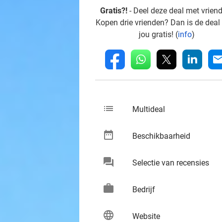
Gratis?!
- Deel deze deal met vrien
Kopen drie vrienden? Dan is de deal
jou gratis! (
info
)
whatsapp
linkedin
fb
mai
list
keybo
Multideal
date_range
keybo
Beschikbaarheid
chat
keybo
Selectie van recensies
work
keybo
Bedrijf
language
keybo
Website