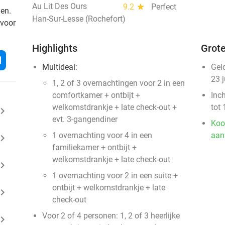
Au Lit Des Ours
9.2
star
Perfect
den.
Han-Sur-Lesse (Rochefort)
 voor
Highlights
Grote
l
Multideal:
Gel
23 
1, 2 of 3 overnachtingen voor 2 in een
comfortkamer + ontbijt +
Inc
welkomstdrankje + late check-out +
tot 
ard_arrow_right
evt. 3-gangendiner
Koo
1 overnachting voor 4 in een
aan
ard_arrow_right
familiekamer + ontbijt +
welkomstdrankje + late check-out
ard_arrow_right
1 overnachting voor 2 in een suite +
ontbijt + welkomstdrankje + late
ard_arrow_right
check-out
Voor 2 of 4 personen: 1, 2 of 3 heerlijke
ard_arrow_right