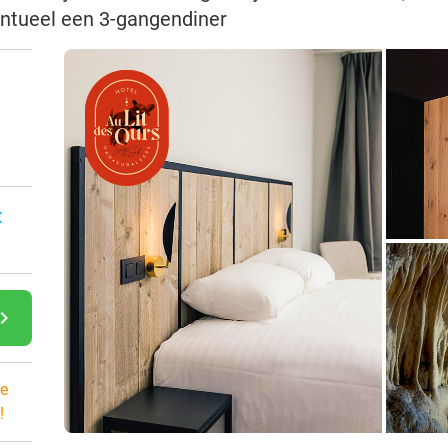
ventueel een 3-gangendiner
:
gate_next
e
!