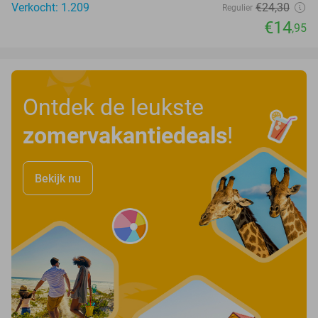
Verkocht: 1.209
€24
,30
Regulier
€14
,95
Ontdek de leukste
zomervakantiedeals
!
Bekijk nu