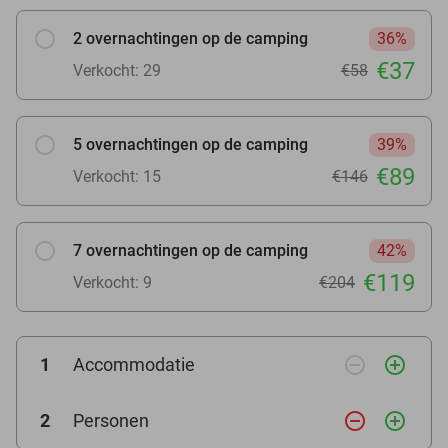
2 overnachtingen op de camping
36%
€37
Verkocht: 29
€58
5 overnachtingen op de camping
39%
€89
Verkocht: 15
€146
7 overnachtingen op de camping
42%
€119
Verkocht: 9
€204
remove_circle_outline
add_circle_outline
1
Accommodatie
remove_circle_outline
add_circle_outline
2
Personen