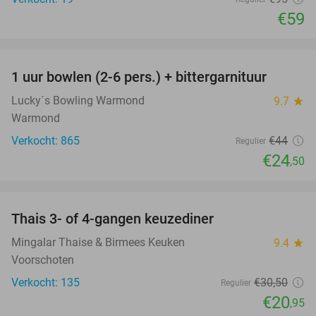
€59
favorite_border
1 uur bowlen (2-6 pers.) + bittergarnituur
44%
Lucky´s Bowling Warmond
9.7
star
Warmond
Verkocht: 865
€44
Regulier
€24
,50
favorite_border
Thais 3- of 4-gangen keuzediner
31%
Mingalar Thaise & Birmees Keuken
9.4
star
Voorschoten
Verkocht: 135
€30
,50
Regulier
€20
,95