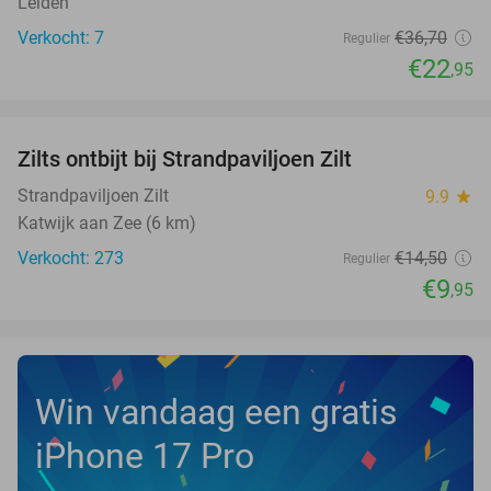
Leiden
Verkocht: 7
€36
,70
Regulier
€22
,95
favorite_border
Zilts ontbijt bij Strandpaviljoen Zilt
31%
Strandpaviljoen Zilt
9.9
star
Katwijk aan Zee (6 km)
Verkocht: 273
€14
,50
Regulier
€9
,95
Win vandaag een gratis
iPhone 17 Pro