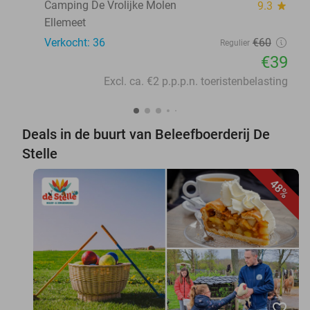
Camping De Vrolijke Molen
9.3
star
Ellemeet
Verkocht: 36
€60
Regulier
€39
Excl. ca. €2 p.p.p.n. toeristenbelasting
Deals in de buurt van Beleefboerderij De
Stelle
48%
favorite_border