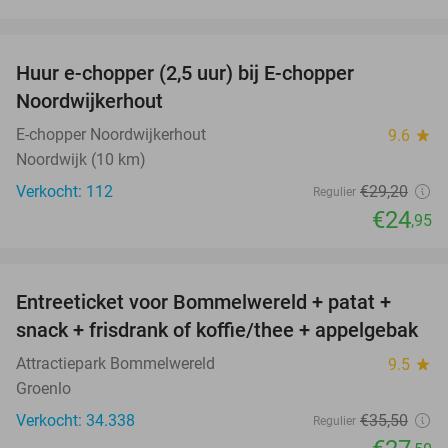
favorite_border
Huur e-chopper (2,5 uur) bij E-chopper
15%
Noordwijkerhout
E-chopper Noordwijkerhout
9.6
star
Noordwijk (10 km)
Verkocht: 112
€29
,20
Regulier
€24
,95
favorite_border
Entreeticket voor Bommelwereld + patat +
23%
snack + frisdrank of koffie/thee + appelgebak
Attractiepark Bommelwereld
9.5
star
Groenlo
Verkocht: 34.338
€35
,50
Regulier