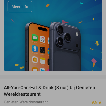
Meer info
favorite_border
All-You-Can-Eat & Drink (3 uur) bij Genieten
19%
Wereldrestaurant
Genieten Wereldrestaurant
9.6
star