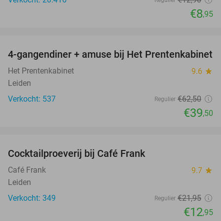
€8
,95
favorite_border
4-gangendiner + amuse bij Het Prentenkabinet
37%
Het Prentenkabinet
9.6
star
Leiden
Verkocht: 537
€62
,50
Regulier
€39
,50
favorite_border
Cocktailproeverij bij Café Frank
41%
Café Frank
9.7
star
Leiden
Verkocht: 349
€21
,95
Regulier
€12
,95