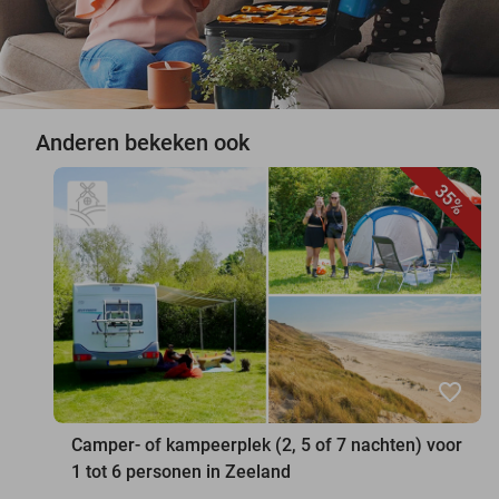
Anderen bekeken ook
35%
favorite_border
Camper- of kampeerplek (2, 5 of 7 nachten) voor
1 tot 6 personen in Zeeland