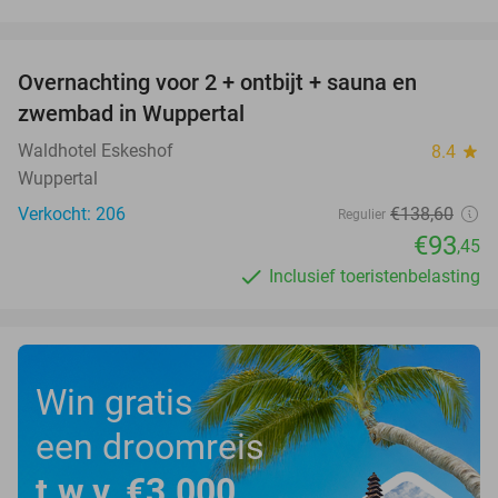
favorite_border
Overnachting voor 2 + ontbijt + sauna en
33%
zwembad in Wuppertal
Waldhotel Eskeshof
8.4
star
Wuppertal
Verkocht: 206
€138
,60
Regulier
€93
,45
Inclusief toeristenbelasting
Win gratis
een droomreis
t.w.v. €3.000