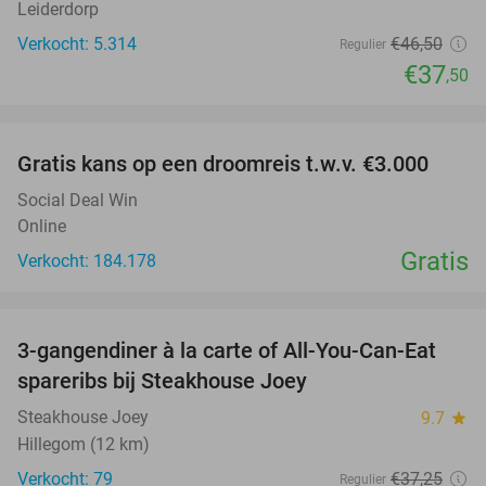
Leiderdorp
Verkocht: 5.314
€46
,50
Regulier
€37
,50
favorite_border
Gratis kans op een droomreis t.w.v. €3.000
Social Deal Win
Online
Gratis
Verkocht: 184.178
favorite_border
3-gangendiner à la carte of All-You-Can-Eat
32%
spareribs bij Steakhouse Joey
Steakhouse Joey
9.7
star
Hillegom (12 km)
Verkocht: 79
€37
,25
Regulier