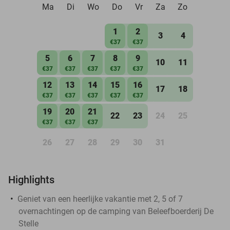
Ma
Di
Wo
Do
Vr
Za
Zo
1
2
3
4
€37
€37
5
6
7
8
9
10
11
€37
€37
€37
€37
€37
12
13
14
15
16
17
18
€37
€37
€37
€37
€37
19
20
21
22
23
24
25
€37
€37
€37
26
27
28
29
30
31
Highlights
Geniet van een heerlijke vakantie met 2, 5 of 7
overnachtingen op de camping van Beleefboerderij De
Stelle