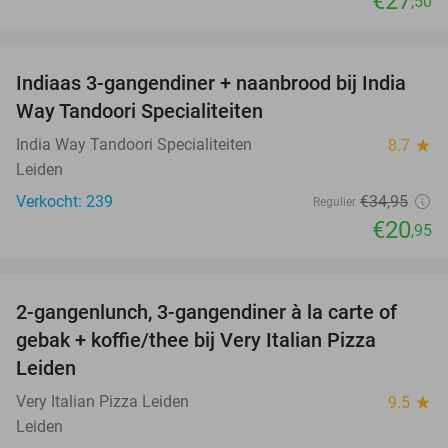
€27
,50
favorite_border
Indiaas 3-gangendiner + naanbrood bij India
40%
Way Tandoori Specialiteiten
India Way Tandoori Specialiteiten
8.7
star
Leiden
Verkocht: 239
€34
,95
Regulier
€20
,95
favorite_border
2-gangenlunch, 3-gangendiner à la carte of
38%
gebak + koffie/thee bij Very Italian Pizza
Leiden
Very Italian Pizza Leiden
9.5
star
Leiden