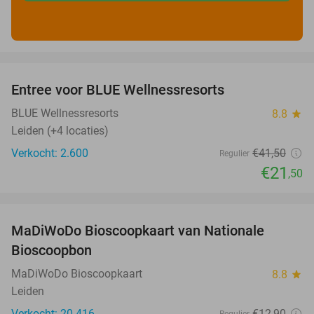
favorite_border
Entree voor BLUE Wellnessresorts
48%
BLUE Wellnessresorts
8.8
star
Leiden (+4 locaties)
Verkocht: 2.600
€41
,50
Regulier
€21
,50
favorite_border
MaDiWoDo Bioscoopkaart van Nationale
31%
Bioscoopbon
MaDiWoDo Bioscoopkaart
8.8
star
Leiden
Verkocht: 20.416
€12
,90
Regulier