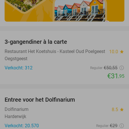
favorite_border
3-gangendiner à la carte
37%
Restaurant Het Koetshuis - Kasteel Oud Poelgeest
10.0
star
Oegstgeest
Verkocht: 312
€50
,55
Regulier
€31
,95
favorite_border
Entree voor het Dolfinarium
36%
Dolfinarium
8.5
star
Harderwijk
Verkocht: 20.570
€29
Regulier