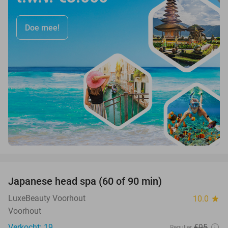
Doe mee!
favorite_border
Japanese head spa (60 of 90 min)
38%
LuxeBeauty Voorhout
10.0
star
Voorhout
Verkocht: 19
€95
Regulier