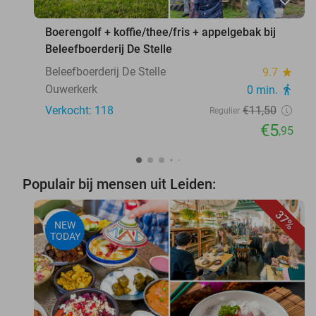
Boerengolf + koffie/thee/fris + appelgebak bij
Beleefboerderij De Stelle
Beleefboerderij De Stelle
9.7
star
Ouwerkerk
0 min.
directions_walk
Verkocht: 118
€11
,50
Regulier
€5
,95
Populair bij mensen uit Leiden:
37%
NEW
TODAY