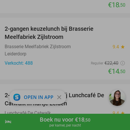
€18
,50
favorite_border
2-gangen keuzelunch bij Brasserie
35%
Meelfabriek Zijlstroom
Brasserie Meelfabriek Zijlstroom
9.4
star
Leiderdorp
Verkocht: 488
€22
,40
Regulier
€14
,50
favorite_border
2-gangen keuzelunch bij Lunchcafé De
36%
close
OPEN IN APP
Catwalk in hartje Leiden
Lunchcafé De Catwalk
9.4
star
Boek nu voor €18
Leiden
,50
hotel
shopping_cart
Boek nu
navigate_next
per kamer, per nacht
Verkocht: 411
€15
,50
Regulier