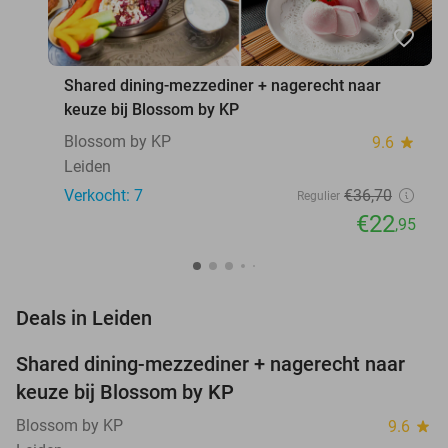
favorite_border
Shared dining-mezzediner + nagerecht naar
keuze bij Blossom by KP
Blossom by KP
9.6
star
Leiden
Verkocht: 7
€36
,70
Regulier
€22
,95
favorite_border
Deals in Leiden
Shared dining-mezzediner + nagerecht naar
37%
NEW
keuze bij Blossom by KP
TODAY
Blossom by KP
9.6
star