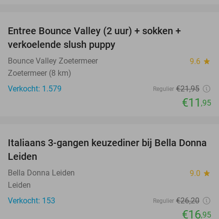
favorite_border
Entree Bounce Valley (2 uur) + sokken +
46%
verkoelende slush puppy
Bounce Valley Zoetermeer
9.6
star
Zoetermeer (8 km)
Verkocht: 1.579
€21
,95
Regulier
€11
,95
favorite_border
Italiaans 3-gangen keuzediner bij Bella Donna
35%
Leiden
Bella Donna Leiden
9.0
star
Leiden
Verkocht: 153
€26
,20
Regulier
€16
,95