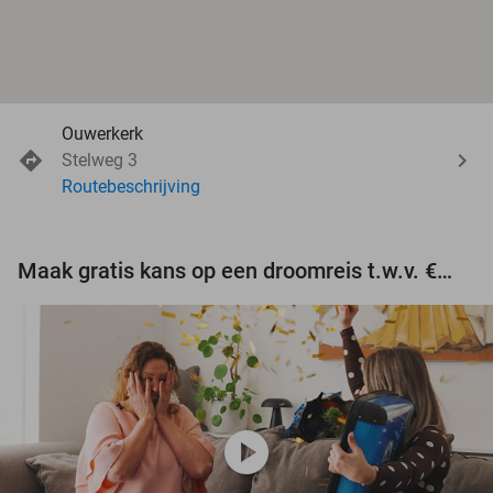
Ouwerkerk
Stelweg 3
Routebeschrijving
Maak gratis kans op een droomreis t.w.v. €3.000!
play_circle