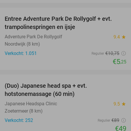
favorite_border
Entree Adventure Park De Rollygolf + evt.
51%
trampolinespringen en ijsje
Adventure Park De Rollygolf
9.4
star
Noordwijk (8 km)
Verkocht: 1.051
€10
,75
Regulier
€5
,25
favorite_border
(Duo) Japanese head spa + evt.
45%
hotstonemassage (60 min)
Japanese Headspa Clinic
9.5
star
Zoetermeer (8 km)
Verkocht: 252
€89
Regulier
€49