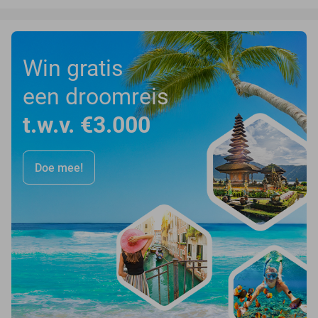
Win gratis
een droomreis
t.w.v. €3.000
Doe mee!