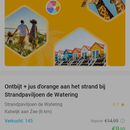
favorite_border
Ontbijt + jus d'orange aan het strand bij
33%
Strandpaviljoen de Watering
Strandpaviljoen de Watering
9.7
star
Katwijk aan Zee (6 km)
Verkocht: 145
€14
,95
Regulier
€9
,95