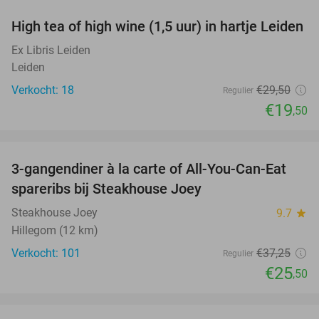
High tea of high wine (1,5 uur) in hartje Leiden
34%
Ex Libris Leiden
Leiden
Verkocht: 18
€29
,50
Regulier
€19
,50
favorite_border
3-gangendiner à la carte of All-You-Can-Eat
32%
spareribs bij Steakhouse Joey
Steakhouse Joey
9.7
star
Hillegom (12 km)
Verkocht: 101
€37
,25
Regulier
€25
,50
favorite_border