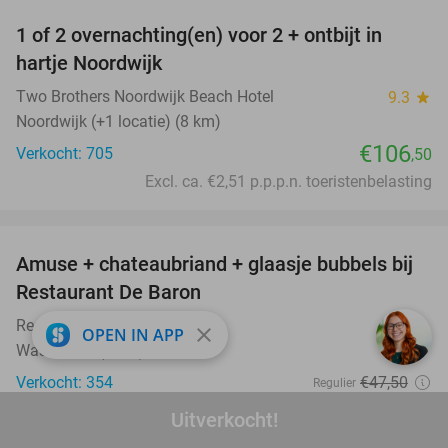
1 of 2 overnachting(en) voor 2 + ontbijt in
hartje Noordwijk
Two Brothers Noordwijk Beach Hotel
9.3
star
Noordwijk (+1 locatie) (8 km)
€106
Verkocht: 705
,50
Excl. ca. €2,51 p.p.p.n. toeristenbelasting
favorite_border
Amuse + chateaubriand + glaasje bubbels bij
32%
Restaurant De Baron
Restaurant De Baron
9.9
star
close
OPEN IN APP
Wassenaar (6 km)
Verkocht: 354
€47
,50
Regulier
€32
,50
Uitverkocht!
favorite_border