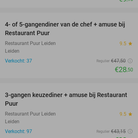
favorite_border
4- of 5-gangendiner van de chef + amuse bij
40%
Restaurant Puur
Restaurant Puur Leiden
9.5
star
Leiden
Verkocht: 37
€47
,50
Regulier
€28
,50
favorite_border
3-gangen keuzediner + amuse bij Restaurant
46%
Puur
Restaurant Puur Leiden
9.5
star
Leiden
Verkocht: 97
€43
,15
Regulier