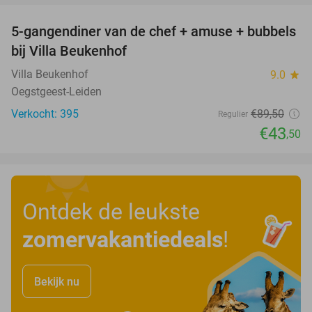
5-gangendiner van de chef + amuse + bubbels
51%
bij Villa Beukenhof
Villa Beukenhof
9.0
star
Oegstgeest-Leiden
Verkocht: 395
€89
,50
Regulier
€43
,50
Ontdek de leukste
zomervakantiedeals
!
Bekijk nu