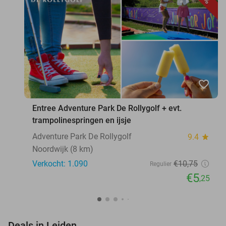
favorite_border
Entree Adventure Park De Rollygolf + evt.
trampolinespringen en ijsje
Adventure Park De Rollygolf
9.4
star
Noordwijk (8 km)
Verkocht: 1.090
€10
,75
Regulier
€5
,25
favorite_border
Deals in Leiden