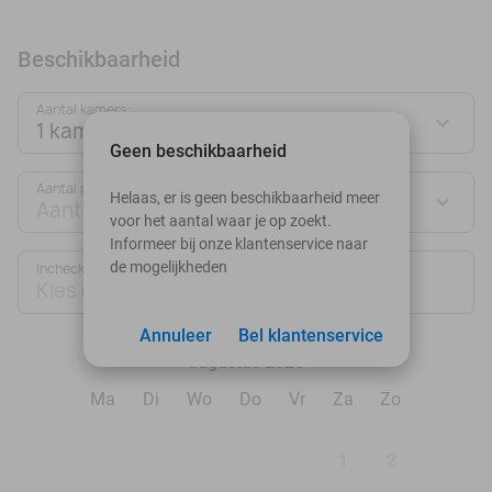
Beschikbaarheid
Aantal kamers:
1 kamer
Geen beschikbaarheid
Aantal personen:
Helaas, er is geen beschikbaarheid meer
Aantal personen
voor het aantal waar je op zoekt.
Informeer bij onze klantenservice naar
de mogelijkheden
Inchecken
Uitchecken
Kies datum
Kies datum
Annuleer
Bel klantenservice
augustus 2026
Ma
Di
Wo
Do
Vr
Za
Zo
1
2