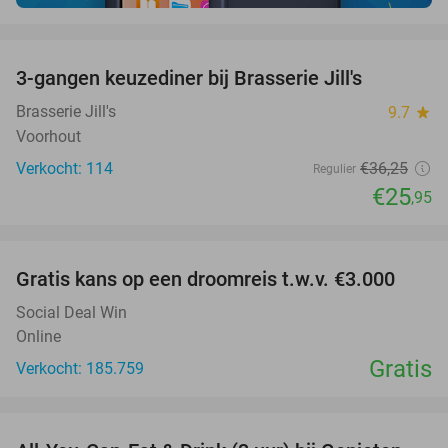
favorite_border
3-gangen keuzediner bij Brasserie Jill's
28%
Brasserie Jill's
9.7
star
Voorhout
Verkocht: 114
€36
,25
Regulier
€25
,95
favorite_border
Gratis kans op een droomreis t.w.v. €3.000
Social Deal Win
Online
Gratis
Verkocht: 185.759
favorite_border