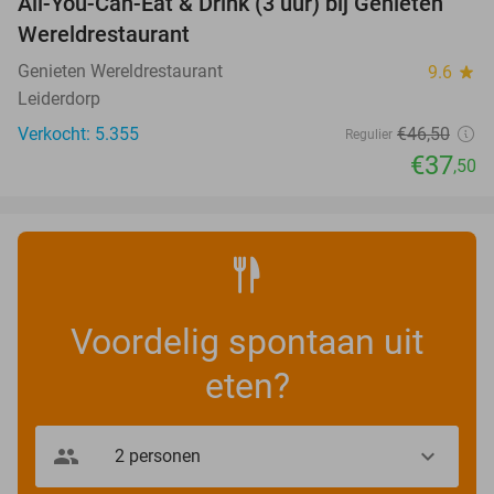
All-You-Can-Eat & Drink (3 uur) bij Genieten
19%
Wereldrestaurant
Genieten Wereldrestaurant
9.6
star
Leiderdorp
Verkocht: 5.355
€46
,50
Regulier
€37
,50
Voordelig spontaan uit
eten?