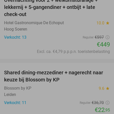
Overnachting voor 2 + welkomstdrankje +
25%
lekkernij + 5-gangendiner + ontbijt + late
check-out
Hotel Gastronomique De Echoput
10.0
star
Hoog Soeren
Verkocht: 13
€597
Regulier
€449
Excl. ca. €4,79 p.p.p.n. toeristenbelasting
favorite_border
Shared dining-mezzediner + nagerecht naar
37%
keuze bij Blossom by KP
Blossom by KP
9.6
star
Leiden
Verkocht: 11
€36
,70
Regulier
€22
,95