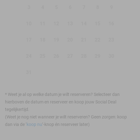
3
4
5
6
7
8
9
10
11
12
13
14
15
16
17
18
19
20
21
22
23
24
25
26
27
28
29
30
31
*
Weet je al op welke datum je wilt reserveren? Selecteer dan
hierboven de datum en reserveer en koop jouw Social Deal
tegelijkertijd.
(Weet je nog niet wanneer je wilt reserveren? Geen zorgen: koop
dan via de ‘
koop nu
’-knop én reserveer later)