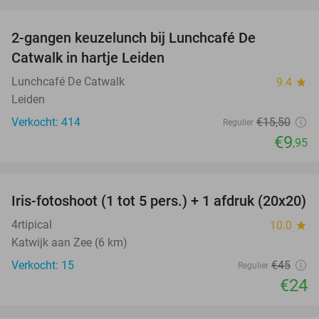
favorite_border
2-gangen keuzelunch bij Lunchcafé De
36%
Catwalk in hartje Leiden
Lunchcafé De Catwalk
9.4
star
Leiden
Verkocht: 414
€15
,50
Regulier
€9
,95
favorite_border
Iris-fotoshoot (1 tot 5 pers.) + 1 afdruk (20x20)
47%
4rtipical
10.0
star
Katwijk aan Zee (6 km)
Verkocht: 15
€45
Regulier
€24
favorite_border