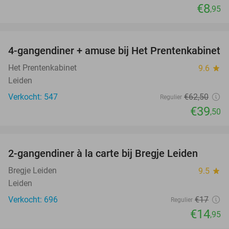
€8
,95
favorite_border
4-gangendiner + amuse bij Het Prentenkabinet
37%
Het Prentenkabinet
9.6
star
Leiden
Verkocht: 547
€62
,50
Regulier
€39
,50
favorite_border
2-gangendiner à la carte bij Bregje Leiden
12%
Bregje Leiden
9.5
star
Leiden
Verkocht: 696
€17
Regulier
€14
,95