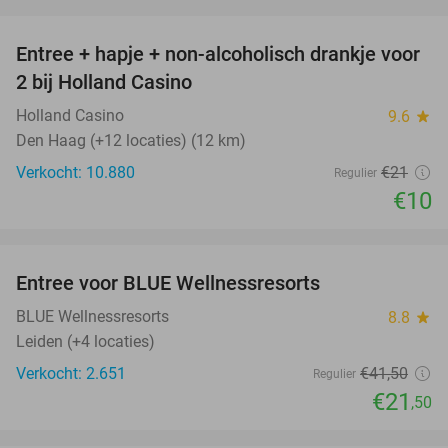
favorite_border
Entree + hapje + non-alcoholisch drankje voor
52%
2 bij Holland Casino
Holland Casino
9.6
star
Den Haag (+12 locaties) (12 km)
Verkocht: 10.880
€21
Regulier
€10
favorite_border
Entree voor BLUE Wellnessresorts
48%
BLUE Wellnessresorts
8.8
star
Leiden (+4 locaties)
Verkocht: 2.651
€41
,50
Regulier
€21
,50
favorite_border