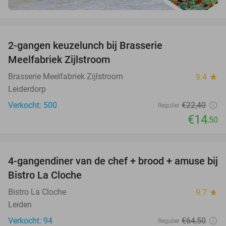
favorite_border
2-gangen keuzelunch bij Brasserie
35%
Meelfabriek Zijlstroom
Brasserie Meelfabriek Zijlstroom
9.4
star
Leiderdorp
Verkocht: 500
€22
,40
Regulier
€14
,50
favorite_border
4-gangendiner van de chef + brood + amuse bij
44%
Bistro La Cloche
Bistro La Cloche
9.7
star
Leiden
Verkocht: 94
€64
,50
Regulier