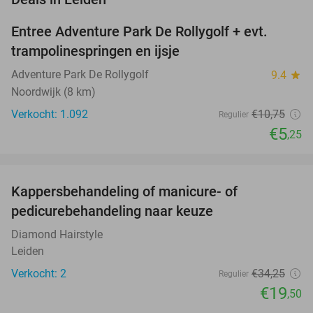
Entree Adventure Park De Rollygolf + evt.
51%
trampolinespringen en ijsje
Adventure Park De Rollygolf
9.4
star
Noordwijk (8 km)
Verkocht: 1.092
€10
,75
Regulier
€5
,25
favorite_border
Kappersbehandeling of manicure- of
43%
NEW
pedicurebehandeling naar keuze
TODAY
Diamond Hairstyle
Leiden
Verkocht: 2
€34
,25
Regulier
€19
,50