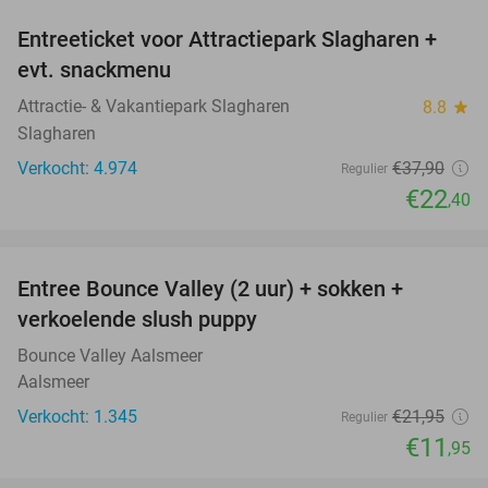
Entreeticket voor Attractiepark Slagharen +
41%
evt. snackmenu
Attractie- & Vakantiepark Slagharen
8.8
star
Slagharen
Verkocht: 4.974
€37
,90
Regulier
€22
,40
favorite_border
Entree Bounce Valley (2 uur) + sokken +
46%
verkoelende slush puppy
Bounce Valley Aalsmeer
Aalsmeer
Verkocht: 1.345
€21
,95
Regulier
€11
,95
favorite_border