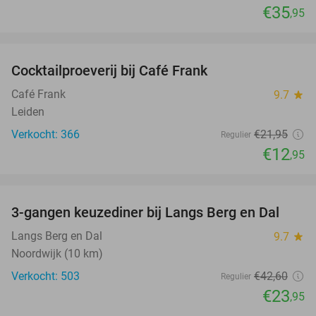
€35
,95
favorite_border
Cocktailproeverij bij Café Frank
41%
Café Frank
9.7
star
Leiden
Verkocht: 366
€21
,95
Regulier
€12
,95
favorite_border
3-gangen keuzediner bij Langs Berg en Dal
44%
Langs Berg en Dal
9.7
star
Noordwijk (10 km)
Verkocht: 503
€42
,60
Regulier
€23
,95