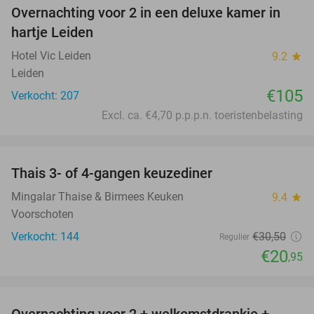
Overnachting voor 2 in een deluxe kamer in
hartje Leiden
Hotel Vic Leiden
9.2
star
Leiden
€105
Verkocht: 207
Excl. ca. €4,70 p.p.p.n. toeristenbelasting
favorite_border
Thais 3- of 4-gangen keuzediner
31%
Mingalar Thaise & Birmees Keuken
9.4
star
Voorschoten
Verkocht: 144
€30
,50
Regulier
€20
,95
favorite_border