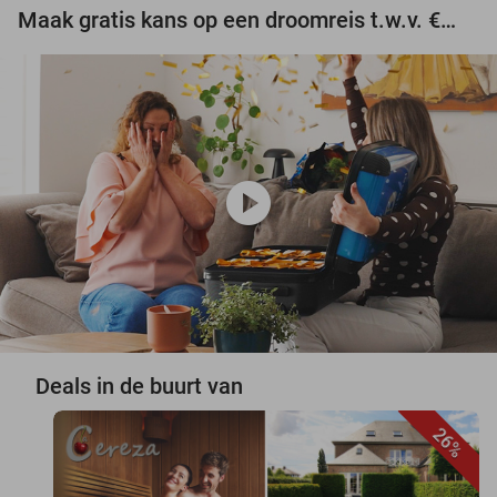
Maak gratis kans op een droomreis t.w.v. €3.000!
play_circle
Deals in de buurt van
26%