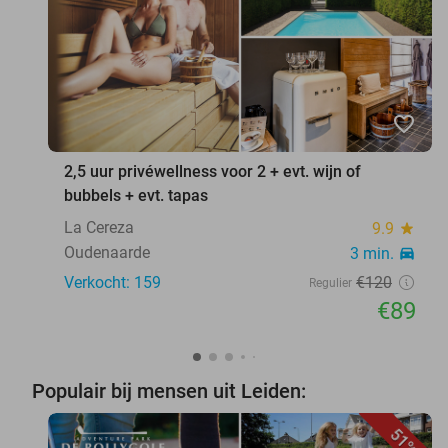
favorite_border
2,5 uur privéwellness voor 2 + evt. wijn of
bubbels + evt. tapas
La Cereza
9.9
star
Oudenaarde
3 min.
directions_car
Verkocht: 159
€120
Regulier
€89
Populair bij mensen uit Leiden:
51%