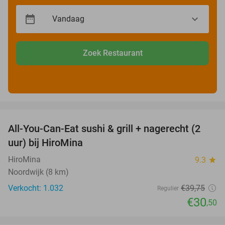
Zoek Restaurant
favorite_border
All-You-Can-Eat sushi & grill + nagerecht (2
23%
uur) bij HiroMina
HiroMina
9.3
star
Noordwijk (8 km)
Verkocht: 1.032
€39
,75
Regulier
€30
,50
favorite_border