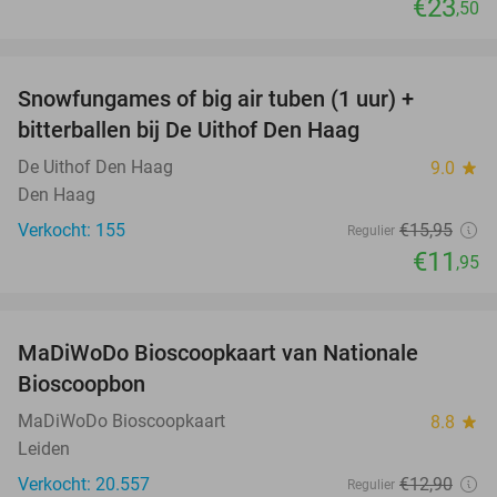
€23
,50
favorite_border
Snowfungames of big air tuben (1 uur) +
25%
bitterballen bij De Uithof Den Haag
De Uithof Den Haag
9.0
star
Den Haag
Verkocht: 155
€15
,95
Regulier
€11
,95
favorite_border
MaDiWoDo Bioscoopkaart van Nationale
31%
Bioscoopbon
MaDiWoDo Bioscoopkaart
8.8
star
Leiden
Verkocht: 20.557
€12
,90
Regulier