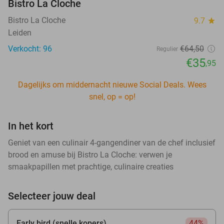
Bistro La Cloche
Bistro La Cloche
9.7
star
Leiden
Verkocht: 96
€64
,50
Regulier
€35
,95
Dagelijks om middernacht nieuwe Social Deals. Wees
snel, op = op!
In het kort
Geniet van een culinair 4-gangendiner van de chef inclusief
brood en amuse bij Bistro La Cloche: verwen je
smaakpapillen met prachtige, culinaire creaties
Selecteer jouw deal
Early bird (snelle kopers)
44%