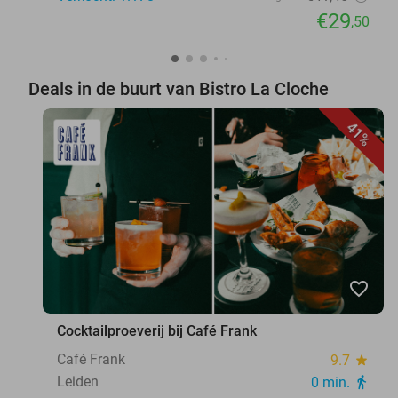
€29
,50
Deals in de buurt van Bistro La Cloche
41%
favorite_border
Cocktailproeverij bij Café Frank
Café Frank
9.7
star
Leiden
0 min.
directions_walk