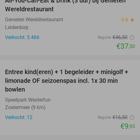
All-You-Can-Eat & Drink (3 uur) bij Genieten
19%
Wereldrestaurant
Genieten Wereldrestaurant
9.6
star
Leiderdorp
Verkocht: 5.466
€46
,50
Regulier
€37
,50
favorite_border
Entree kind(eren) + 1 begeleider + minigolf +
40%
NEW
limonade OF seizoenspas incl. 1x 30 min
TODAY
bowlen
Speelpark Westerfun
Zoetermeer (9 km)
Verkocht: 12
€16
,50
Regulier
€9
,95