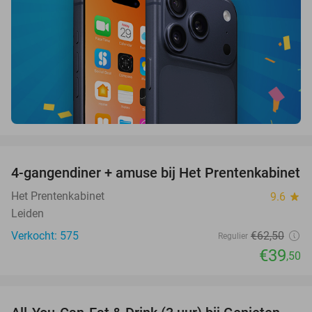
favorite_border
4-gangendiner + amuse bij Het Prentenkabinet
37%
Het Prentenkabinet
9.6
star
Leiden
Verkocht: 575
€62
,50
Regulier
€39
,50
favorite_border