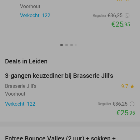
Voorhout
Verkocht: 122
€36
,25
Regulier
€25
,95
favorite_border
Deals in Leiden
3-gangen keuzediner bij Brasserie Jill's
28%
Brasserie Jill's
9.7
star
Voorhout
Verkocht: 122
€36
,25
Regulier
€25
,95
favorite_border
Entree Bounce Valley (2 uur) + sokken +