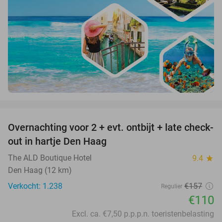
favorite_border
Overnachting voor 2 + evt. ontbijt + late check-
30%
out in hartje Den Haag
The ALD Boutique Hotel
9.4
star
Den Haag (12 km)
Verkocht: 1.238
€157
Regulier
€110
Excl. ca. €7,50 p.p.p.n. toeristenbelasting