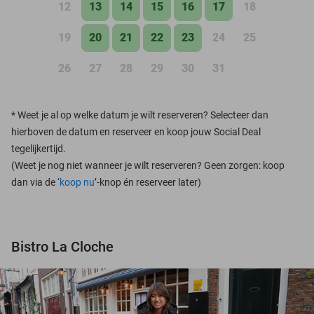
12
13
14
15
16
17
18
19
20
21
22
23
24
25
26
27
28
29
30
31
*
Weet je al op welke datum je wilt reserveren? Selecteer dan
hierboven de datum en reserveer en koop jouw Social Deal
tegelijkertijd.
(Weet je nog niet wanneer je wilt reserveren? Geen zorgen: koop
dan via de ‘
koop nu
’-knop én reserveer later)
Bistro La Cloche