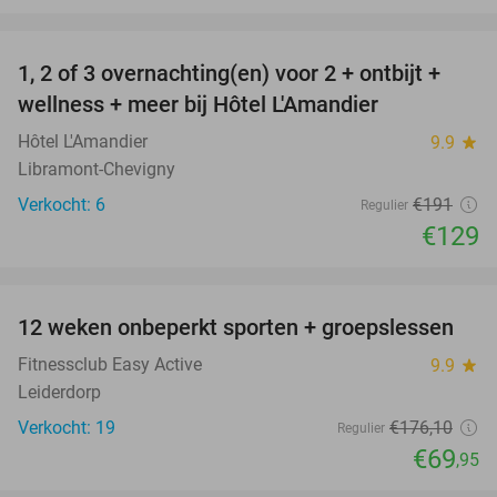
favorite_border
1, 2 of 3 overnachting(en) voor 2 + ontbijt +
32%
NEW
wellness + meer bij Hôtel L'Amandier
TODAY
Hôtel L'Amandier
9.9
star
Libramont-Chevigny
Verkocht: 6
€191
Regulier
€129
favorite_border
12 weken onbeperkt sporten + groepslessen
60%
Fitnessclub Easy Active
9.9
star
Leiderdorp
Verkocht: 19
€176
,10
Regulier
€69
,95
favorite_border