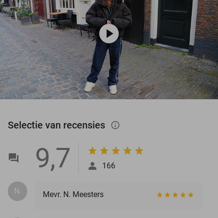
play_circle
Selectie van recensies
info_outlined
9,7
166
N.
Mevr. N. Meesters