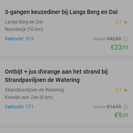
3-gangen keuzediner bij Langs Berg en Dal
44%
Langs Berg en Dal
9.7
star
Noordwijk (10 km)
Verkocht: 513
€42
,60
Regulier
€23
,95
favorite_border
Ontbijt + jus d'orange aan het strand bij
33%
Strandpaviljoen de Watering
Strandpaviljoen de Watering
9.7
star
Katwijk aan Zee (6 km)
Verkocht: 171
€14
,95
Regulier
€9
,95