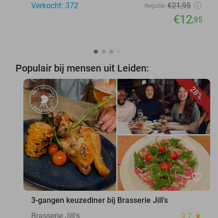
Verkocht: 372
€21
,95
Regulier
€12
,95
Populair bij mensen uit Leiden:
28%
favorite_border
3-gangen keuzediner bij Brasserie Jill's
Brasserie Jill's
9.7
star