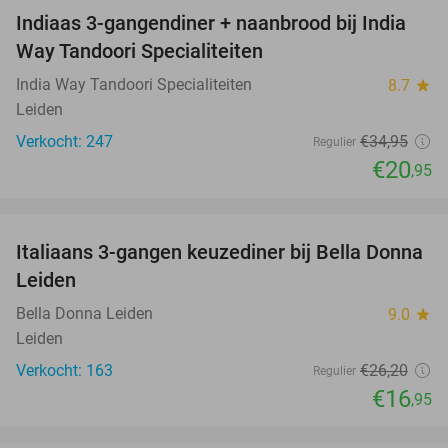
Indiaas 3-gangendiner + naanbrood bij India
40%
Way Tandoori Specialiteiten
India Way Tandoori Specialiteiten
8.7
star
Leiden
Verkocht: 247
€34
,95
Regulier
€20
,95
favorite_border
Italiaans 3-gangen keuzediner bij Bella Donna
35%
Leiden
Bella Donna Leiden
9.0
star
Leiden
Verkocht: 163
€26
,20
Regulier
€16
,95
favorite_border