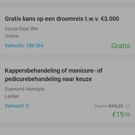
favorite_border
Gratis kans op een droomreis t.w.v. €3.000
Social Deal Win
Online
Gratis
Verkocht: 188.564
favorite_border
Kappersbehandeling of manicure- of
43%
pedicurebehandeling naar keuze
Diamond Hairstyle
Leiden
Verkocht: 9
€34
,25
Regulier
€19
,50
favorite_border