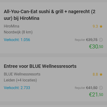
All-You-Can-Eat sushi & grill + nagerecht (2
23%
uur) bij HiroMina
HiroMina
9.3
star
Noordwijk (8 km)
Verkocht: 1.056
€39
,75
Regulier
€30
,50
favorite_border
Entree voor BLUE Wellnessresorts
48%
BLUE Wellnessresorts
8.8
star
Leiden (+4 locaties)
Verkocht: 2.733
€41
,50
Regulier
€21
,50
favorite_border