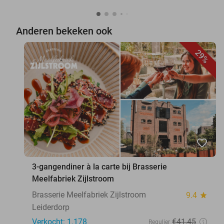
Anderen bekeken ook
29%
favorite_border
3-gangendiner à la carte bij Brasserie
Meelfabriek Zijlstroom
Brasserie Meelfabriek Zijlstroom
9.4
star
Leiderdorp
Verkocht: 1.178
€41
,45
Regulier