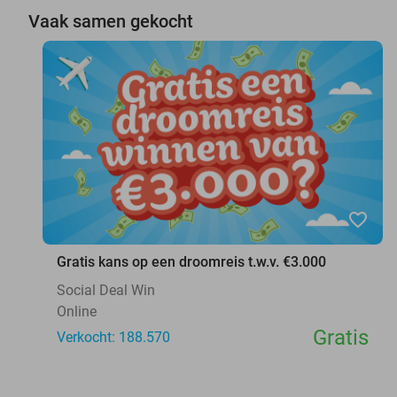
Vaak samen gekocht
favorite_border
Gratis kans op een droomreis t.w.v. €3.000
Social Deal Win
Online
Gratis
Verkocht: 188.570