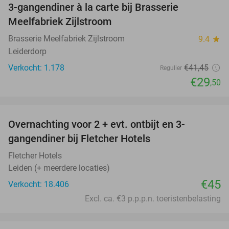
3-gangendiner à la carte bij Brasserie
29%
Meelfabriek Zijlstroom
Brasserie Meelfabriek Zijlstroom
9.4
star
Leiderdorp
Verkocht: 1.178
€41
,45
Regulier
€29
,50
favorite_border
Overnachting voor 2 + evt. ontbijt en 3-
gangendiner bij Fletcher Hotels
Fletcher Hotels
Leiden (+ meerdere locaties)
€45
Verkocht: 18.406
Excl. ca. €3 p.p.p.n. toeristenbelasting
favorite_border