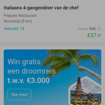
Italiaans 4-gangendiner van de chef
32%
Pregiato Restaurant
Noordwijk (8 km)
Verkocht: 15
€55
Regulier
€37
,50
Win gratis
een droomreis
t.w.v. €3.000
Doe mee!