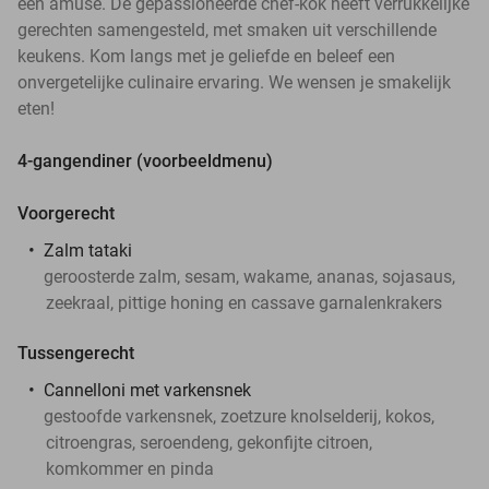
een amuse. De gepassioneerde chef-kok heeft verrukkelijke
gerechten samengesteld, met smaken uit verschillende
keukens. Kom langs met je geliefde en beleef een
onvergetelijke culinaire ervaring. We wensen je smakelijk
eten!
4-gangendiner (voorbeeldmenu)
Voorgerecht
Zalm tataki
geroosterde zalm, sesam, wakame, ananas, sojasaus,
zeekraal, pittige honing en cassave garnalenkrakers
Tussengerecht
Cannelloni met varkensnek
gestoofde varkensnek, zoetzure knolselderij, kokos,
citroengras, seroendeng, gekonfijte citroen,
komkommer en pinda