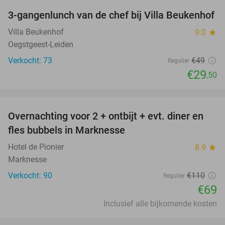
3-gangenlunch van de chef bij Villa Beukenhof
40%
Villa Beukenhof
9.0
star
Oegstgeest-Leiden
Verkocht: 73
€49
Regulier
€29
,50
favorite_border
Overnachting voor 2 + ontbijt + evt. diner en
37%
fles bubbels in Marknesse
Hotel de Pionier
8.9
star
Marknesse
Verkocht: 90
€110
Regulier
€69
Inclusief alle bijkomende kosten
favorite_border