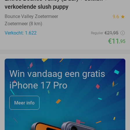
46%
verkoelende slush puppy
Bounce Valley Zoetermeer
9.6
star
Zoetermeer (8 km)
Verkocht: 1.622
€21
,95
Regulier
€11
,95
Win vandaag een gratis
iPhone 17 Pro
Meer info