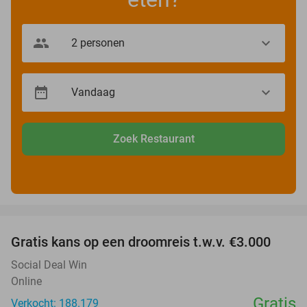
Zoek Restaurant
favorite_border
Gratis kans op een droomreis t.w.v. €3.000
Social Deal Win
Online
Gratis
Verkocht: 188.179