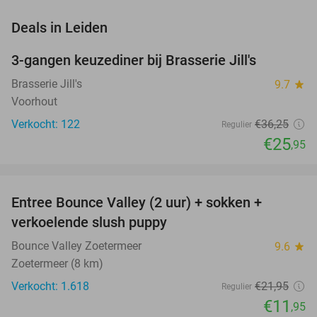
favorite_border
Deals in Leiden
3-gangen keuzediner bij Brasserie Jill's
28%
Brasserie Jill's
9.7
star
Voorhout
Verkocht: 122
€36
,25
Regulier
€25
,95
favorite_border
Entree Bounce Valley (2 uur) + sokken +
46%
verkoelende slush puppy
Bounce Valley Zoetermeer
9.6
star
Zoetermeer (8 km)
Verkocht: 1.618
€21
,95
Regulier
€11
,95