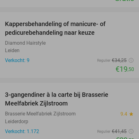
favorite_border
Kappersbehandeling of manicure- of
43%
pedicurebehandeling naar keuze
Diamond Hairstyle
Leiden
Verkocht: 9
€34
,25
Regulier
€19
,50
favorite_border
3-gangendiner à la carte bij Brasserie
29%
Meelfabriek Zijlstroom
Brasserie Meelfabriek Zijlstroom
9.4
star
Leiderdorp
Verkocht: 1.172
€41
,45
Regulier