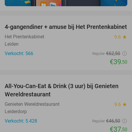
favorite_border
4-gangendiner + amuse bij Het Prentenkabinet
37%
Het Prentenkabinet
9.6
star
Leiden
Verkocht: 566
€62
,50
Regulier
€39
,50
favorite_border
All-You-Can-Eat & Drink (3 uur) bij Genieten
19%
Wereldrestaurant
Genieten Wereldrestaurant
9.6
star
Leiderdorp
Verkocht: 5.428
€46
,50
Regulier
€37
,50