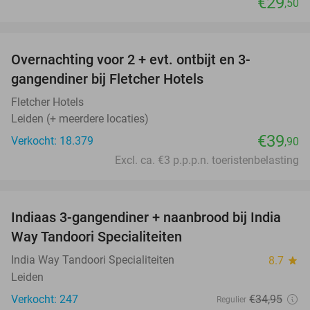
€29
,50
favorite_border
Overnachting voor 2 + evt. ontbijt en 3-
gangendiner bij Fletcher Hotels
Fletcher Hotels
Leiden (+ meerdere locaties)
€39
Verkocht: 18.379
,90
Excl. ca. €3 p.p.p.n. toeristenbelasting
favorite_border
Indiaas 3-gangendiner + naanbrood bij India
40%
Way Tandoori Specialiteiten
India Way Tandoori Specialiteiten
8.7
star
Leiden
Verkocht: 247
€34
,95
Regulier