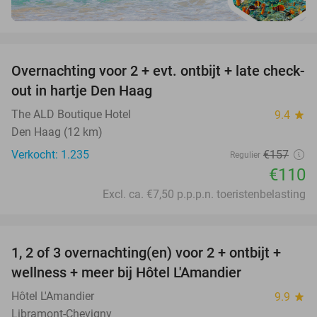
favorite_border
Overnachting voor 2 + evt. ontbijt + late check-
30%
out in hartje Den Haag
The ALD Boutique Hotel
9.4
star
Den Haag (12 km)
Verkocht: 1.235
€157
Regulier
€110
Excl. ca. €7,50 p.p.p.n. toeristenbelasting
favorite_border
1, 2 of 3 overnachting(en) voor 2 + ontbijt +
32%
NEW
wellness + meer bij Hôtel L'Amandier
TODAY
Hôtel L'Amandier
9.9
star
Libramont-Chevigny