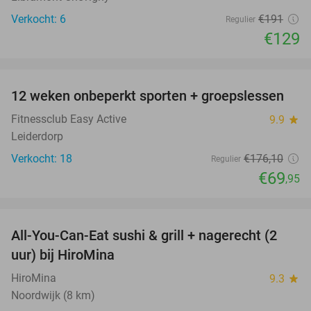
Verkocht: 6
€191
Regulier
€129
favorite_border
12 weken onbeperkt sporten + groepslessen
60%
Fitnessclub Easy Active
9.9
star
Leiderdorp
Verkocht: 18
€176
,10
Regulier
€69
,95
favorite_border
All-You-Can-Eat sushi & grill + nagerecht (2
23%
uur) bij HiroMina
HiroMina
9.3
star
Noordwijk (8 km)