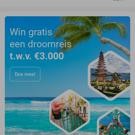
Win gratis
een droomreis
t.w.v. €3.000
Doe mee!