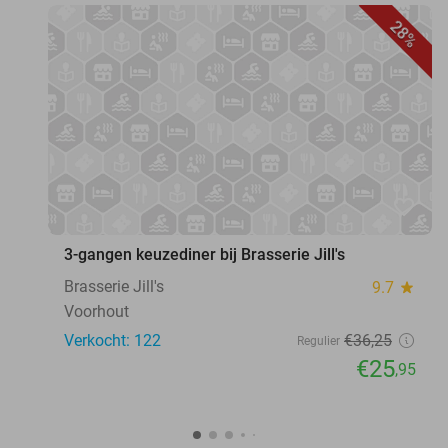
28%
favorite_border
3-gangen keuzediner bij Brasserie Jill's
Brasserie Jill's
9.7
star
Voorhout
Verkocht: 122
€36
,25
Regulier
€25
,95