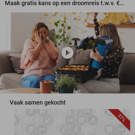
Maak gratis kans op een droomreis t.w.v. €3.000!
play_circle
Vaak samen gekocht
37%