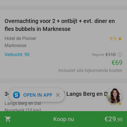
favorite_border
Overnachting voor 2 + ontbijt + evt. diner en
37%
fles bubbels in Marknesse
Hotel de Pionier
8.9
star
Marknesse
Verkocht: 90
€110
Regulier
€69
Inclusief alle bijkomende kosten
favorite_border
3-gangen keuzediner bij Langs Berg en Dal
44%
close
OPEN IN APP
Langs Berg en Dal
9.7
star
Noordwijk (10 km)
€29
shopping_cart
Koop nu
Verkocht: 511
€42
,60
,95
Regulier