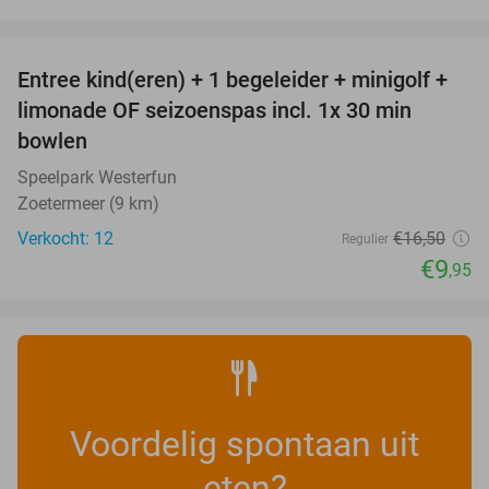
favorite_border
Entree kind(eren) + 1 begeleider + minigolf +
40%
NEW
limonade OF seizoenspas incl. 1x 30 min
TODAY
bowlen
Speelpark Westerfun
Zoetermeer (9 km)
Verkocht: 12
€16
,50
Regulier
€9
,95
Voordelig spontaan uit
eten?