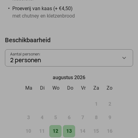
Proeverij van kaas (+ €4,50)
met chutney en kletzenbrood
Beschikbaarheid
Aantal personen:
2 personen
augustus 2026
Ma
Di
Wo
Do
Vr
Za
Zo
1
2
3
4
5
6
7
8
9
10
11
12
13
14
15
16