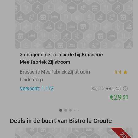
favorite_border
3-gangendiner à la carte bij Brasserie
Meelfabriek Zijlstroom
Brasserie Meelfabriek Zijlstroom
9.4
star
Leiderdorp
Verkocht: 1.172
€41
,45
Regulier
€29
,50
Deals in de buurt van Bistro la Croute
28%