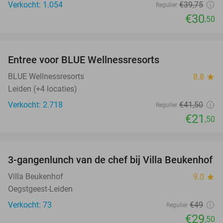
Verkocht: 1.054
€39
,75
Regulier
€30
,50
favorite_border
Entree voor BLUE Wellnessresorts
48%
BLUE Wellnessresorts
8.8
star
Leiden (+4 locaties)
Verkocht: 2.718
€41
,50
Regulier
€21
,50
favorite_border
3-gangenlunch van de chef bij Villa Beukenhof
40%
Villa Beukenhof
9.0
star
Oegstgeest-Leiden
Verkocht: 73
€49
Regulier
€29
,50