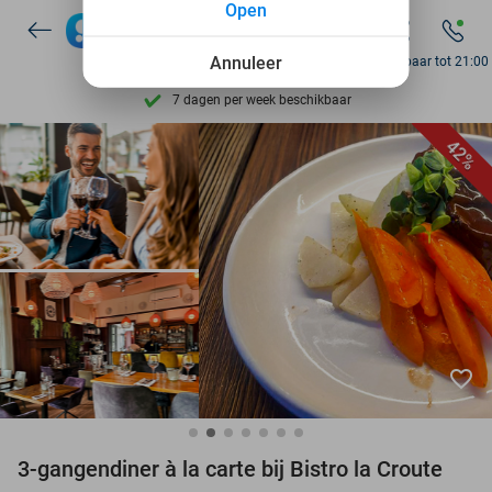
Open
Ontdek 15.000+ deals
Annuleer
Bereikbaar tot 21:00
7 dagen per week beschikbaar
10+ miljoen leden
42%
9,4
op basis van
206.305 reviews
Ontdek 15.000+ deals
7 dagen per week beschikbaar
10+ miljoen leden
favorite_border
3-gangendiner à la carte bij Bistro la Croute