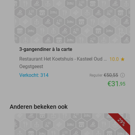
favorite_border
3-gangendiner à la carte
Restaurant Het Koetshuis - Kasteel Oud Poelgeest
10.0
star
Oegstgeest
Verkocht: 314
€50
,55
Regulier
€31
,95
Anderen bekeken ook
29%