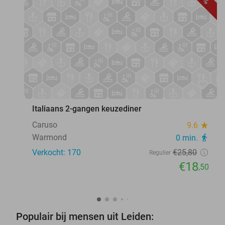
favorite_border
Italiaans 2-gangen keuzediner
Caruso
9.6
star
Warmond
0 min.
directions_walk
Verkocht: 170
€25
,80
Regulier
€18
,50
Populair bij mensen uit Leiden: