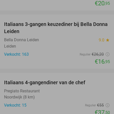
€20
,95
favorite_border
Italiaans 3-gangen keuzediner bij Bella Donna
35%
Leiden
Bella Donna Leiden
9.0
star
Leiden
Verkocht: 163
€26
,20
Regulier
€16
,95
favorite_border
Italiaans 4-gangendiner van de chef
32%
Pregiato Restaurant
Noordwijk (8 km)
Verkocht: 15
€55
Regulier
€37
,50