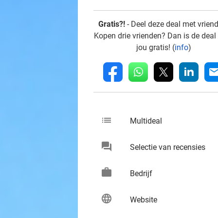
Gratis?!
- Deel deze deal met vrien
Kopen drie vrienden? Dan is de deal
jou gratis! (
info
)
whatsapp
linkedin
fb
mai
list
keybo
Multideal
chat
keybo
Selectie van recensies
work
keybo
Bedrijf
language
keybo
Website