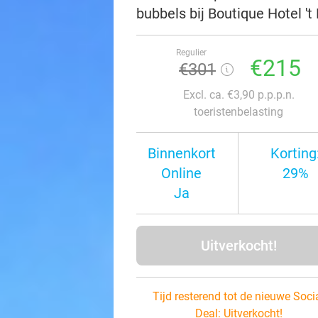
bubbels bij Boutique Hotel '
Regulier
€215
€301
Excl. ca. €3,90 p.p.p.n.
toeristenbelasting
Binnenkort
Korting
Online
29%
Ja
Uitverkocht!
Tijd resterend tot de nieuwe Soci
Deal:
Uitverkocht!