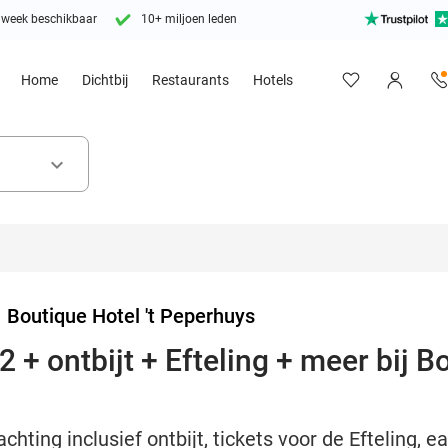
 week beschikbaar
10+ miljoen leden
Home
Dichtbij
Restaurants
Hotels
keyboard_arrow_down
>
Boutique Hotel 't Peperhuys
 + ontbijt + Efteling + meer bij Bo
hting inclusief ontbijt, tickets voor de Efteling, ea