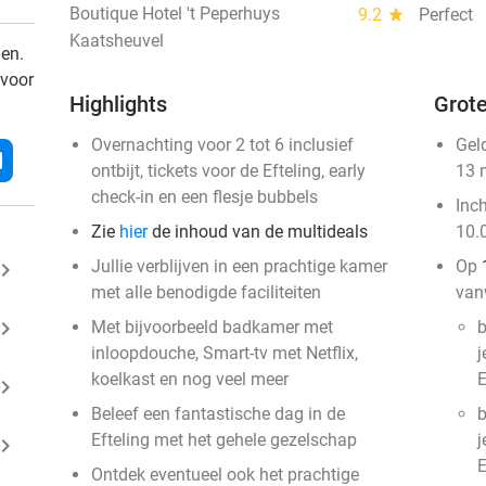
Boutique Hotel 't Peperhuys
9.2
star
Perfect
Kaatsheuvel
den.
 voor
Highlights
Grote
Overnachting voor 2 tot 6 inclusief
Gel
l
ontbijt, tickets voor de Efteling, early
13 
check-in en een flesje bubbels
Inc
Zie
hier
de inhoud van de multideals
10.
Jullie verblijven in een prachtige kamer
Op
ard_arrow_right
met alle benodigde faciliteiten
van
ard_arrow_right
Met bijvoorbeeld badkamer met
b
inloopdouche, Smart-tv met Netflix,
j
koelkast en nog veel meer
E
ard_arrow_right
Beleef een fantastische dag in de
b
Efteling met het gehele gezelschap
j
ard_arrow_right
E
Ontdek eventueel ook het prachtige