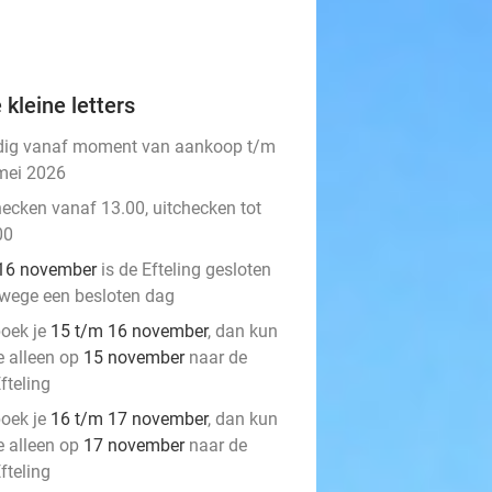
 kleine letters
dig vanaf moment van aankoop t/m
mei 2026
hecken vanaf 13.00, uitchecken tot
00
16 november
is de Efteling gesloten
wege een besloten dag
oek je
15 t/m 16 november
, dan kun
e alleen op
15 november
naar de
fteling
oek je
16 t/m 17 november
, dan kun
e alleen op
17 november
naar de
fteling