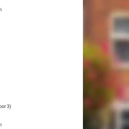
n
oor 3)
n