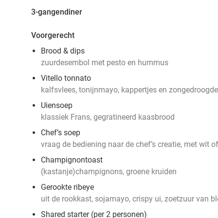
3-gangendiner
Voorgerecht
Brood & dips
zuurdesembol met pesto en hummus
Vitello tonnato
kalfsvlees, tonijnmayo, kappertjes en zongedroogd
Uiensoep
klassiek Frans, gegratineerd kaasbrood
Chef’s soep
vraag de bediening naar de chef’s creatie, met wit o
Champignontoast
(kastanje)champignons, groene kruiden
Gerookte ribeye
uit de rookkast, sojamayo, crispy ui, zoetzuur van b
Shared starter (per 2 personen)