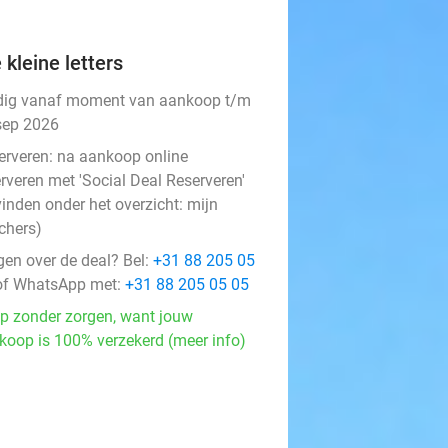
 kleine letters
dig vanaf moment van aankoop t/m
sep 2026
erveren:
na aankoop online
rveren met 'Social Deal Reserveren'
vinden onder het overzicht:
mijn
chers
)
gen over de deal? Bel:
+31 88 205 05
f WhatsApp met:
+31 88 205 05 05
p zonder zorgen, want jouw
koop is 100% verzekerd (meer info)