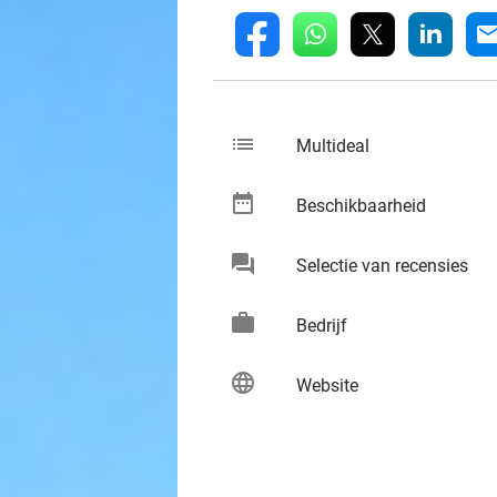
whatsapp
linkedin
fb
mai
list
keybo
Multideal
date_range
keybo
Beschikbaarheid
chat
keybo
Selectie van recensies
work
keybo
Bedrijf
language
keybo
Website