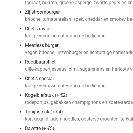
tomaat, burrata, groene asperge, zwarte peper en k
Zijlstroomburger
brioche, tomatenrelish, spek, cheddar en smokey b
Chef’s ravioli
laat je verrassen of vraag de bediening
Meatless burger
vegan brioche, linzenburger en lichtpittige harissad
Roodbaarsfilet
dille-kappertjessaus, bimi, sugarsnaps en haricots v
Chef’s special
laat je verrassen of vraag de bediening
Kogelbiefstuk (+ €2)
rodeportjus, gebakken champignons en zoete-aard
Tonijnsteak (+ €4)
kort gegrild, udon-noodles, oosterse groenten, teriy
Bavette (+ €5)