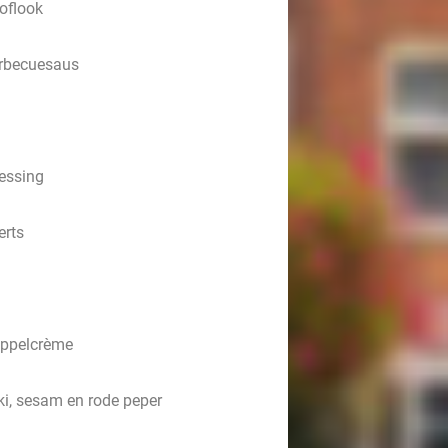
noflook
arbecuesaus
ressing
erts
appelcrème
aki, sesam en rode peper