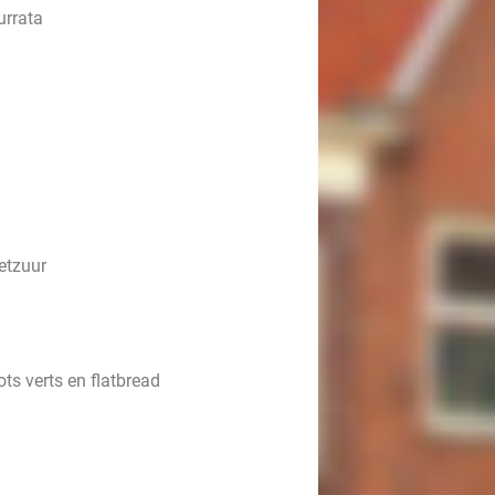
urrata
etzuur
ots verts en flatbread