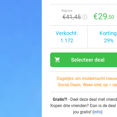
Regulier
€29
€41
,45
,50
Verkocht:
Korting
1.172
29%
shopping_cart
Selecteer deal
navi
Dagelijks om middernacht nieuw
Social Deals. Wees snel, op = op
Gratis?!
- Deel deze deal met vrien
Kopen drie vrienden? Dan is de deal
jou gratis! (
info
)