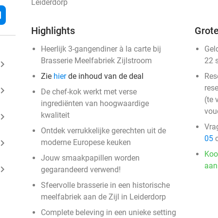
Leiderdorp
l
Highlights
Grote
Heerlijk 3-gangendiner à la carte bij
Gel
Brasserie Meelfabriek Zijlstroom
22 
ard_arrow_right
Zie
hier
de inhoud van de deal
Res
rese
ard_arrow_right
De chef-kok werkt met verse
(te 
ingrediënten van hoogwaardige
vou
kwaliteit
ard_arrow_right
Vra
Ontdek verrukkelijke gerechten uit de
05
o
ard_arrow_right
moderne Europese keuken
Koo
Jouw smaakpapillen worden
aan
ard_arrow_right
gegarandeerd verwend!
Sfeervolle brasserie in een historische
meelfabriek aan de Zijl in Leiderdorp
Complete beleving in een unieke setting