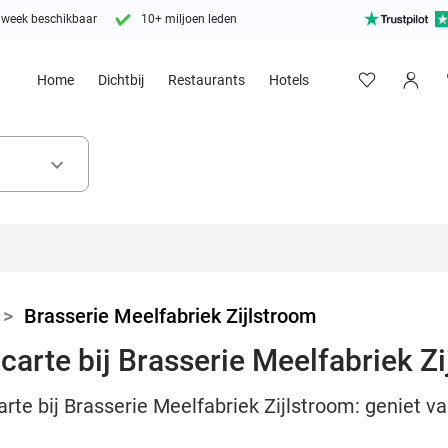
 week beschikbaar
10+ miljoen leden
Home
Dichtbij
Restaurants
Hotels
keyboard_arrow_down
>
Brasserie Meelfabriek Zijlstroom
carte bij Brasserie Meelfabriek Z
arte bij Brasserie Meelfabriek Zijlstroom: geniet v