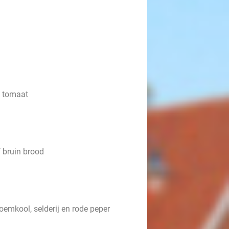
e tomaat
f bruin brood
loemkool, selderij en rode peper