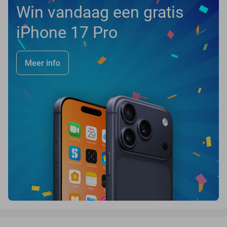
Win vandaag een gratis
iPhone 17 Pro
Meer info
favorite_border