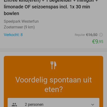
Entree kind(eren) + 1 begeleider + minigolf +
40%
NEW
limonade OF seizoenspas incl. 1x 30 min
TODAY
bowlen
Speelpark Westerfun
Zoetermeer (9 km)
Verkocht: 8
€16
,50
Regulier
€9
,95
Voordelig spontaan uit
eten?