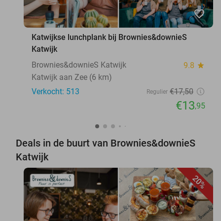
favorite_border
Katwijkse lunchplank bij Brownies&downieS
Katwijk
Brownies&downieS Katwijk
9.8
star
Katwijk aan Zee (6 km)
Verkocht: 513
€17
,50
Regulier
€13
,95
Deals in de buurt van Brownies&downieS
Katwijk
20%