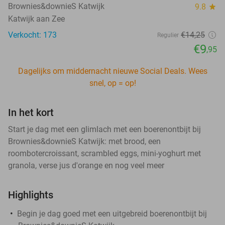
Brownies&downieS Katwijk
9.8
star
Katwijk aan Zee
Verkocht: 173
€14
,25
Regulier
€9
,95
Dagelijks om middernacht nieuwe Social Deals. Wees
snel, op = op!
In het kort
Start je dag met een glimlach met een boerenontbijt bij
Brownies&downieS Katwijk: met brood, een
roombotercroissant, scrambled eggs, mini-yoghurt met
granola, verse jus d'orange en nog veel meer
Highlights
Begin je dag goed met een uitgebreid boerenontbijt bij