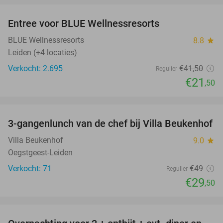
Entree voor BLUE Wellnessresorts
48%
BLUE Wellnessresorts
8.8
star
Leiden (+4 locaties)
Verkocht: 2.695
€41
,50
Regulier
€21
,50
favorite_border
3-gangenlunch van de chef bij Villa Beukenhof
40%
Villa Beukenhof
9.0
star
Oegstgeest-Leiden
Verkocht: 71
€49
Regulier
€29
,50
favorite_border