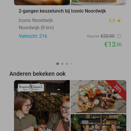
2-gangen keuzelunch bij Iconic Noordwijk
Iconic Noordwijk
9.8
star
Noordwijk (8 km)
Verkocht: 216
€20
,90
Regulier
€13
,50
Anderen bekeken ook
20%