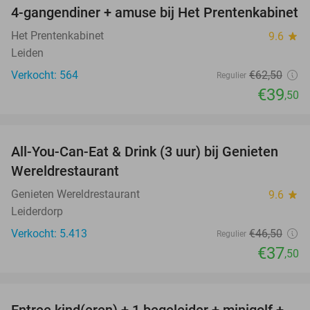
4-gangendiner + amuse bij Het Prentenkabinet
37%
Het Prentenkabinet
9.6
star
Leiden
Verkocht: 564
€62
,50
Regulier
€39
,50
favorite_border
All-You-Can-Eat & Drink (3 uur) bij Genieten
19%
Wereldrestaurant
Genieten Wereldrestaurant
9.6
star
Leiderdorp
Verkocht: 5.413
€46
,50
Regulier
€37
,50
favorite_border