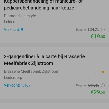
Kappersbehandeling of manicure- of
43%
pedicurebehandeling naar keuze
Diamond Hairstyle
Leiden
Verkocht: 9
€34
,25
Regulier
€19
,50
favorite_border
3-gangendiner à la carte bij Brasserie
29%
Meelfabriek Zijlstroom
Brasserie Meelfabriek Zijlstroom
9.4
star
Leiderdorp
Verkocht: 1.167
€41
,45
Regulier
€29
,50
favorite_border