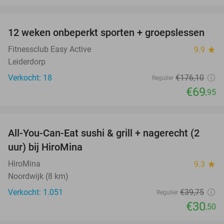
favorite_border
12 weken onbeperkt sporten + groepslessen
60%
Fitnessclub Easy Active
9.9
star
Leiderdorp
Verkocht: 18
€176
,10
Regulier
€69
,95
favorite_border
All-You-Can-Eat sushi & grill + nagerecht (2
23%
uur) bij HiroMina
HiroMina
9.3
star
Noordwijk (8 km)
Verkocht: 1.051
€39
,75
Regulier
€30
,50
favorite_border