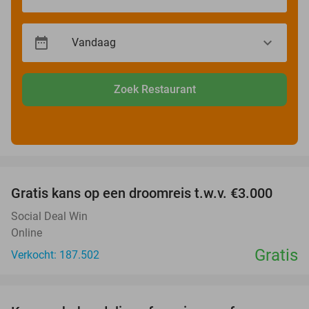
Zoek Restaurant
favorite_border
Gratis kans op een droomreis t.w.v. €3.000
Social Deal Win
Online
Gratis
Verkocht: 187.502
favorite_border