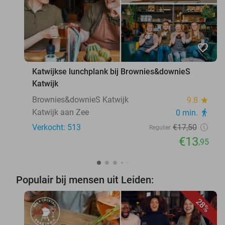
favorite_border
Katwijkse lunchplank bij Brownies&downieS
Katwijk
Brownies&downieS Katwijk
9.8
star
Katwijk aan Zee
0 min.
directions_walk
Verkocht: 513
€17
,50
Regulier
€13
,95
Populair bij mensen uit Leiden:
28%