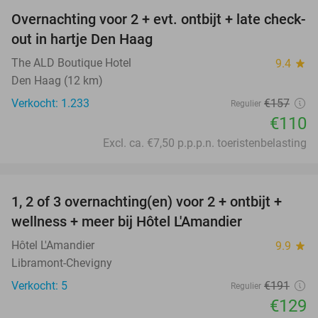
Overnachting voor 2 + evt. ontbijt + late check-
30%
out in hartje Den Haag
The ALD Boutique Hotel
9.4
star
Den Haag (12 km)
Verkocht: 1.233
€157
Regulier
€110
Excl. ca. €7,50 p.p.p.n. toeristenbelasting
favorite_border
1, 2 of 3 overnachting(en) voor 2 + ontbijt +
32%
NEW
wellness + meer bij Hôtel L'Amandier
TODAY
Hôtel L'Amandier
9.9
star
Libramont-Chevigny
Verkocht: 5
€191
Regulier
€129