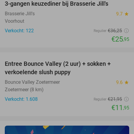
3-gangen keuzediner bij Brasserie Jill's
28%
Brasserie Jill's
9.7
star
Voorhout
Verkocht: 122
€36
,25
Regulier
€25
,95
favorite_border
Entree Bounce Valley (2 uur) + sokken +
46%
verkoelende slush puppy
Bounce Valley Zoetermeer
9.6
star
Zoetermeer (8 km)
Verkocht: 1.608
€21
,95
Regulier
€11
,95