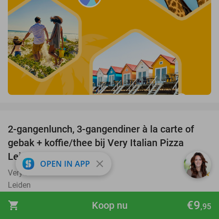
favorite_border
2-gangenlunch, 3-gangendiner à la carte of
38%
gebak + koffie/thee bij Very Italian Pizza
Leiden
close
OPEN IN APP
Very Italian Pizza Leiden
9.6
star
Leiden
Verkocht: 1.217
€24
,30
Regulier
€9
shopping_cart
Koop nu
,95
€14
,95