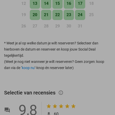
12
13
14
15
16
17
18
19
20
21
22
23
24
25
26
27
28
29
30
31
*
Weet je al op welke datum je wilt reserveren? Selecteer dan
hierboven de datum en reserveer en koop jouw Social Deal
tegelijkertijd.
(Weet je nog niet wanneer je wilt reserveren? Geen zorgen: koop
dan via de ‘
koop nu
’-knop én reserveer later)
Selectie van recensies
info_outlined
9,8
60