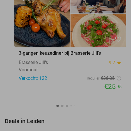
favorite_border
3-gangen keuzediner bij Brasserie Jill's
Brasserie Jill's
9.7
star
Voorhout
Verkocht: 122
€36
,25
Regulier
€25
,95
favorite_border
Deals in Leiden