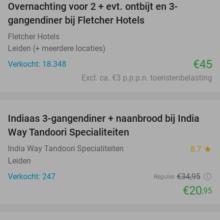
Overnachting voor 2 + evt. ontbijt en 3-
gangendiner bij Fletcher Hotels
Fletcher Hotels
Leiden (+ meerdere locaties)
€45
Verkocht: 18.348
Excl. ca. €3 p.p.p.n. toeristenbelasting
favorite_border
Indiaas 3-gangendiner + naanbrood bij India
40%
Way Tandoori Specialiteiten
India Way Tandoori Specialiteiten
8.7
star
Leiden
Verkocht: 247
€34
,95
Regulier
€20
,95
favorite_border