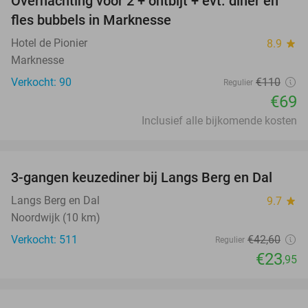
Overnachting voor 2 + ontbijt + evt. diner en
37%
fles bubbels in Marknesse
Hotel de Pionier
8.9
star
Marknesse
Verkocht: 90
€110
Regulier
€69
Inclusief alle bijkomende kosten
favorite_border
3-gangen keuzediner bij Langs Berg en Dal
44%
Langs Berg en Dal
9.7
star
Noordwijk (10 km)
Verkocht: 511
€42
,60
Regulier
€23
,95
favorite_border