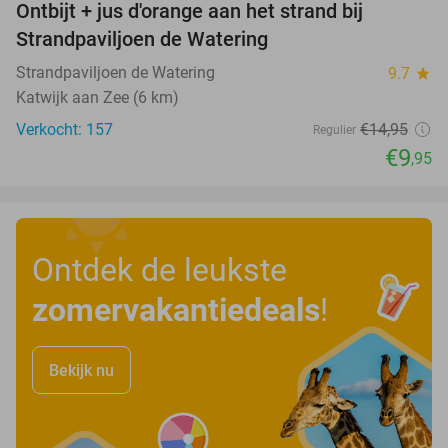
Ontbijt + jus d'orange aan het strand bij
33%
Strandpaviljoen de Watering
Strandpaviljoen de Watering
9.7
star
Katwijk aan Zee (6 km)
Verkocht: 157
€14
,95
Regulier
€9
,95
Ontdek de leukste
zomervakantiedeals
!
Bekijk nu