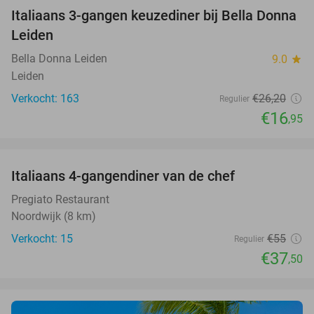
Italiaans 3-gangen keuzediner bij Bella Donna
35%
Leiden
Bella Donna Leiden
9.0
star
Leiden
Verkocht: 163
€26
,20
Regulier
€16
,95
favorite_border
Italiaans 4-gangendiner van de chef
32%
Pregiato Restaurant
Noordwijk (8 km)
Verkocht: 15
€55
Regulier
€37
,50