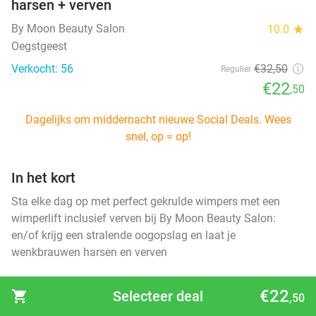
harsen + verven
By Moon Beauty Salon
10.0
star
Oegstgeest
Verkocht: 56
€32
,50
Regulier
€22
,50
Dagelijks om middernacht nieuwe Social Deals. Wees
snel, op = op!
In het kort
Sta elke dag op met perfect gekrulde wimpers met een
wimperlift inclusief verven bij By Moon Beauty Salon:
en/of krijg een stralende oogopslag en laat je
wenkbrauwen harsen en verven
Selecteer jouw deal
€22
shopping_cart
Selecteer deal
,50