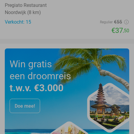
Pregiato Restaurant
Noordwijk (8 km)
Verkocht: 15
€55
Regulier
€37
,50
Win gratis
een droomreis
t.w.v. €3.000
Doe mee!