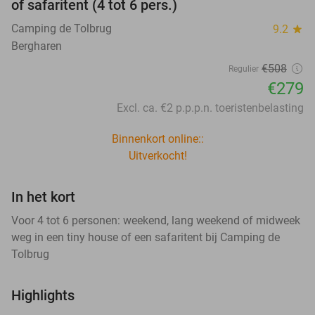
of safaritent (4 tot 6 pers.)
Camping de Tolbrug
9.2
star
Bergharen
€508
Regulier
€279
Excl. ca. €2 p.p.p.n. toeristenbelasting
Binnenkort online::
Uitverkocht!
In het kort
Voor 4 tot 6 personen: weekend, lang weekend of midweek
weg in een tiny house of een safaritent bij Camping de
Tolbrug
Highlights