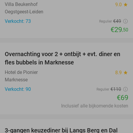
Villa Beukenhof
9.0
star
Oegstgeest-Leiden
Verkocht: 73
€49
Regulier
€29
,50
favorite_border
Overnachting voor 2 + ontbijt + evt. diner en
37%
fles bubbels in Marknesse
Hotel de Pionier
8.9
star
Marknesse
Verkocht: 90
€110
Regulier
€69
Inclusief alle bijkomende kosten
favorite_border
3-gangen keuzediner bij Langs Berg en Dal
44%