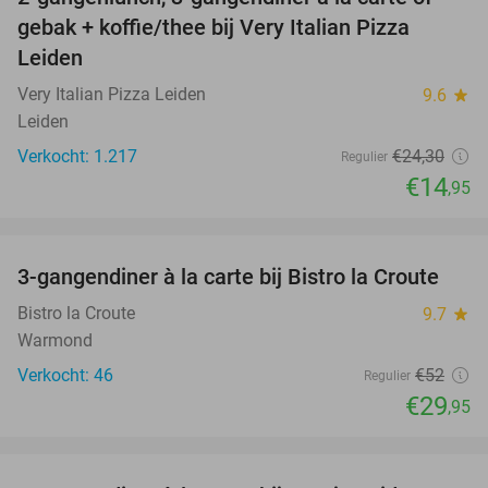
38%
gebak + koffie/thee bij Very Italian Pizza
Leiden
Very Italian Pizza Leiden
9.6
star
Leiden
Verkocht: 1.217
€24
,30
Regulier
€14
,95
favorite_border
3-gangendiner à la carte bij Bistro la Croute
42%
Bistro la Croute
9.7
star
Warmond
Verkocht: 46
€52
Regulier
€29
,95
favorite_border