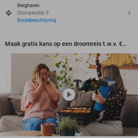
Bergharen
Stompendijk 9
Routebeschrijving
Maak gratis kans op een droomreis t.w.v. €3.000!
play_circle