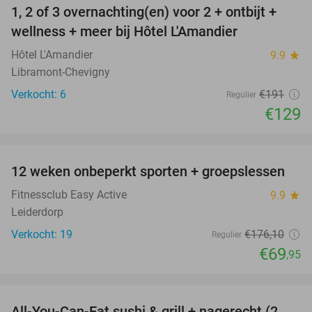
1, 2 of 3 overnachting(en) voor 2 + ontbijt +
32%
NEW
wellness + meer bij Hôtel L'Amandier
TODAY
Hôtel L'Amandier
9.9
star
Libramont-Chevigny
Verkocht: 6
€191
Regulier
€129
favorite_border
12 weken onbeperkt sporten + groepslessen
60%
Fitnessclub Easy Active
9.9
star
Leiderdorp
Verkocht: 19
€176
,10
Regulier
€69
,95
favorite_border
All-You-Can-Eat sushi & grill + nagerecht (2