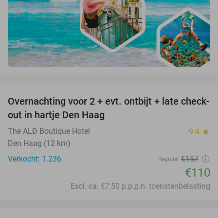
favorite_border
Overnachting voor 2 + evt. ontbijt + late check-
30%
out in hartje Den Haag
The ALD Boutique Hotel
9.4
star
Den Haag (12 km)
Verkocht: 1.236
€157
Regulier
€110
Excl. ca. €7,50 p.p.p.n. toeristenbelasting
favorite_border