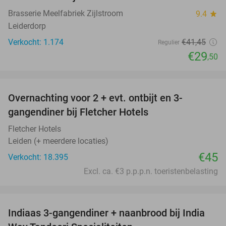
Brasserie Meelfabriek Zijlstroom
9.4
star
Leiderdorp
Verkocht: 1.174
€41
,45
Regulier
€29
,50
favorite_border
Overnachting voor 2 + evt. ontbijt en 3-
gangendiner bij Fletcher Hotels
Fletcher Hotels
Leiden (+ meerdere locaties)
€45
Verkocht: 18.395
Excl. ca. €3 p.p.p.n. toeristenbelasting
favorite_border
Indiaas 3-gangendiner + naanbrood bij India
40%