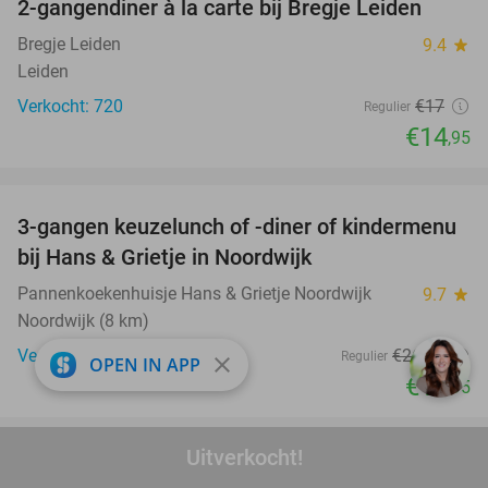
2-gangendiner à la carte bij Bregje Leiden
12%
Bregje Leiden
9.4
star
Leiden
Verkocht: 720
€17
Regulier
€14
,95
favorite_border
3-gangen keuzelunch of -diner of kindermenu
36%
bij Hans & Grietje in Noordwijk
Pannenkoekenhuisje Hans & Grietje Noordwijk
9.7
star
Noordwijk (8 km)
Verkocht: 256
€26
,40
Regulier
close
OPEN IN APP
€16
,95
favorite_border
Uitverkocht!
Cocktailproeverij bij Café Frank
41%