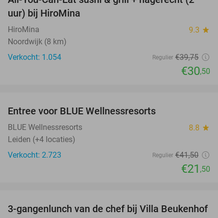
23%
uur) bij HiroMina
HiroMina
9.3
star
Noordwijk (8 km)
Verkocht: 1.054
€39
,75
Regulier
€30
,50
favorite_border
Entree voor BLUE Wellnessresorts
48%
BLUE Wellnessresorts
8.8
star
Leiden (+4 locaties)
Verkocht: 2.723
€41
,50
Regulier
€21
,50
favorite_border
3-gangenlunch van de chef bij Villa Beukenhof
40%