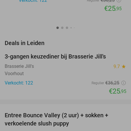
Verkocht: 122
€36
,25
Regulier
€25
,95
favorite_border
Deals in Leiden
3-gangen keuzediner bij Brasserie Jill's
28%
Brasserie Jill's
9.7
star
Voorhout
Verkocht: 122
€36
,25
Regulier
€25
,95
favorite_border
Entree Bounce Valley (2 uur) + sokken +
46%
verkoelende slush puppy