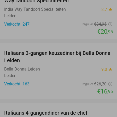
Way Tandoori Specialiteiten
India Way Tandoori Specialiteiten
8.7
star
Leiden
Verkocht: 247
€34
,95
Regulier
€20
,95
favorite_border
Italiaans 3-gangen keuzediner bij Bella Donna
35%
Leiden
Bella Donna Leiden
9.0
star
Leiden
Verkocht: 163
€26
,20
Regulier
€16
,95
favorite_border
Italiaans 4-gangendiner van de chef
32%