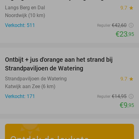
Langs Berg en Dal
9.7
star
Noordwijk (10 km)
Verkocht: 511
€42
,60
Regulier
€23
,95
favorite_border
Ontbijt + jus d'orange aan het strand bij
33%
Strandpaviljoen de Watering
Strandpaviljoen de Watering
9.7
star
Katwijk aan Zee (6 km)
Verkocht: 171
€14
,95
Regulier
€9
,95