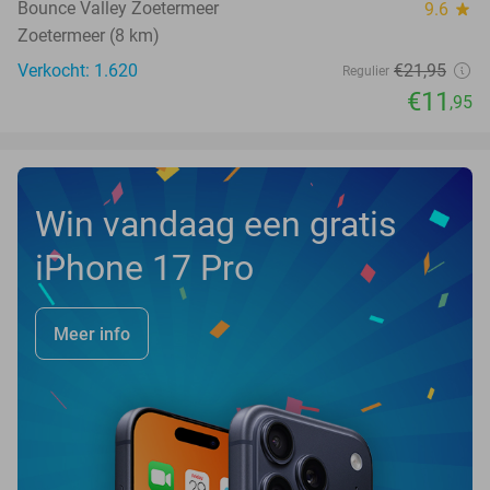
Bounce Valley Zoetermeer
9.6
star
Zoetermeer (8 km)
Verkocht: 1.620
€21
,95
Regulier
€11
,95
Win vandaag een gratis
iPhone 17 Pro
Meer info