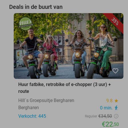
Deals in de buurt van
35%
favorite_border
Huur fatbike, retrobike of e-chopper (3 uur) +
route
Hill´s Groepsuitje Bergharen
9.8
star
Bergharen
0 min.
directions_walk
Verkocht: 445
€34
,50
Regulier
€22
,50