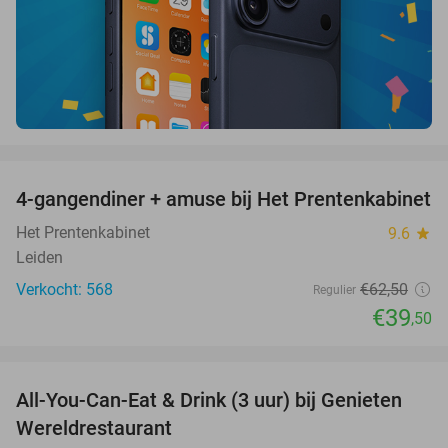
favorite_border
4-gangendiner + amuse bij Het Prentenkabinet
37%
Het Prentenkabinet
9.6
star
Leiden
Verkocht: 568
€62
,50
Regulier
€39
,50
favorite_border
All-You-Can-Eat & Drink (3 uur) bij Genieten
19%
Wereldrestaurant