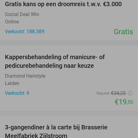
Gratis kans op een droomreis t.w.v. €3.000
Social Deal Win
Online
Gratis
Verkocht: 188.389
favorite_border
Kappersbehandeling of manicure- of
43%
pedicurebehandeling naar keuze
Diamond Hairstyle
Leiden
Verkocht: 9
€34
,25
Regulier
€19
,50
favorite_border
3-gangendiner à la carte bij Brasserie
29%
Meelfabriek Zijlstroom