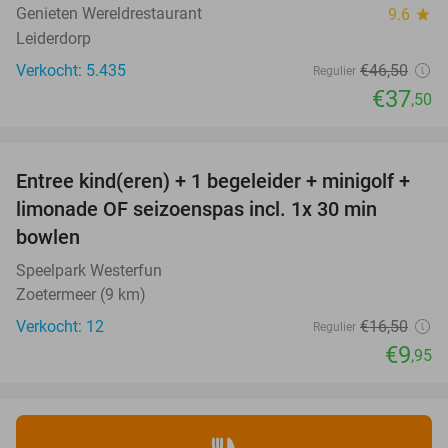
Genieten Wereldrestaurant
9.6
star
Leiderdorp
Verkocht: 5.435
€46
,50
Regulier
€37
,50
favorite_border
Entree kind(eren) + 1 begeleider + minigolf +
40%
NEW
limonade OF seizoenspas incl. 1x 30 min
TODAY
bowlen
Speelpark Westerfun
Zoetermeer (9 km)
Verkocht: 12
€16
,50
Regulier
€9
,95