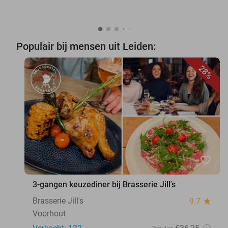
Populair bij mensen uit Leiden:
28%
favorite_border
3-gangen keuzediner bij Brasserie Jill's
Brasserie Jill's
9.7
star
Voorhout