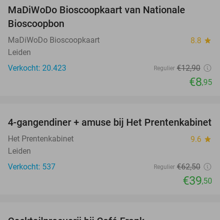
MaDiWoDo Bioscoopkaart van Nationale
31%
Bioscoopbon
MaDiWoDo Bioscoopkaart
8.8
star
Leiden
Verkocht: 20.423
€12
,90
Regulier
€8
,95
favorite_border
4-gangendiner + amuse bij Het Prentenkabinet
37%
Het Prentenkabinet
9.6
star
Leiden
Verkocht: 537
€62
,50
Regulier
€39
,50
favorite_border