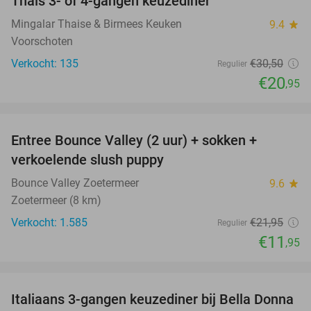
Thais 3- of 4-gangen keuzediner
31%
Mingalar Thaise & Birmees Keuken
9.4
star
Voorschoten
Verkocht: 135
€30
,50
Regulier
€20
,95
favorite_border
Entree Bounce Valley (2 uur) + sokken +
46%
verkoelende slush puppy
Bounce Valley Zoetermeer
9.6
star
Zoetermeer (8 km)
Verkocht: 1.585
€21
,95
Regulier
€11
,95
favorite_border
Italiaans 3-gangen keuzediner bij Bella Donna
35%