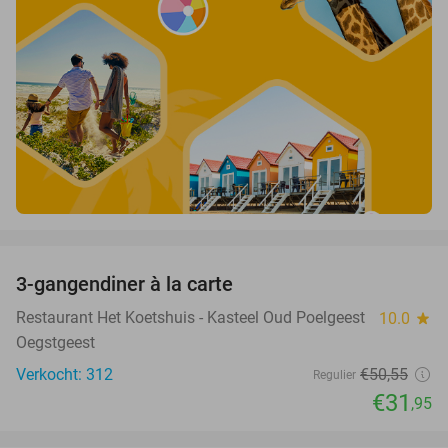
favorite_border
3-gangendiner à la carte
37%
Restaurant Het Koetshuis - Kasteel Oud Poelgeest
10.0
star
Oegstgeest
Verkocht: 312
€50
,55
Regulier
€31
,95
favorite_border