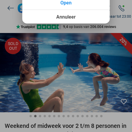
Open
Annuleer
Bereikbaar tot 23:00
Ontdek 15.000+ deals
7 dagen per week beschikbaar
20%
SOLD
OUT
10+ miljoen leden
9,4
op basis van
206.004 reviews
Ontdek 15.000+ deals
7 dagen per week beschikbaar
10+ miljoen leden
favorite_border
Weekend of midweek voor 2 t/m 8 personen in