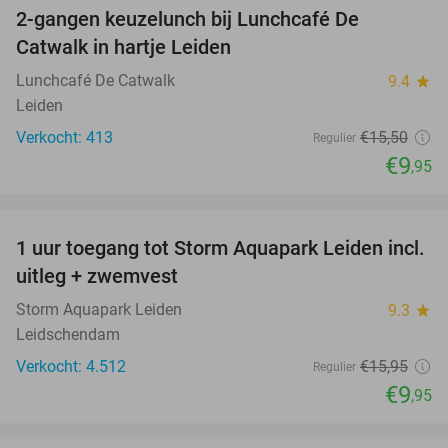
2-gangen keuzelunch bij Lunchcafé De
36%
Catwalk in hartje Leiden
Lunchcafé De Catwalk
9.4
star
Leiden
Verkocht: 413
€15
,50
Regulier
€9
,95
favorite_border
1 uur toegang tot Storm Aquapark Leiden incl.
38%
uitleg + zwemvest
Storm Aquapark Leiden
9.3
star
Leidschendam
Verkocht: 4.512
€15
,95
Regulier
€9
,95
favorite_border