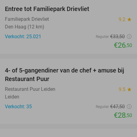
Entree tot Familiepark Drievliet
21%
Familiepark Drievliet
9.2
star
Den Haag (12 km)
Verkocht: 25.021
€33
,50
Regulier
€26
,50
favorite_border
4- of 5-gangendiner van de chef + amuse bij
40%
Restaurant Puur
Restaurant Puur Leiden
9.5
star
Leiden
Verkocht: 35
€47
,50
Regulier
€28
,50
favorite_border