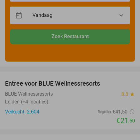
Zoek Restaurant
favorite_border
Entree voor BLUE Wellnessresorts
48%
BLUE Wellnessresorts
8.8
star
Leiden (+4 locaties)
Verkocht: 2.604
€41
,50
Regulier
€21
,50
favorite_border