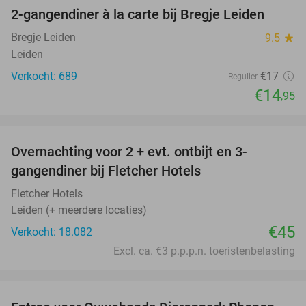
2-gangendiner à la carte bij Bregje Leiden
12%
Bregje Leiden
9.5
star
Leiden
Verkocht: 689
€17
Regulier
€14
,95
favorite_border
Overnachting voor 2 + evt. ontbijt en 3-
gangendiner bij Fletcher Hotels
Fletcher Hotels
Leiden (+ meerdere locaties)
€45
Verkocht: 18.082
Excl. ca. €3 p.p.p.n. toeristenbelasting
favorite_border