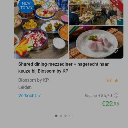
37%
NEW
TODAY
favorite_border
Shared dining-mezzediner + nagerecht naar
keuze bij Blossom by KP
Blossom by KP
9.6
star
Leiden
Verkocht: 7
€36
,70
Regulier
€22
,95