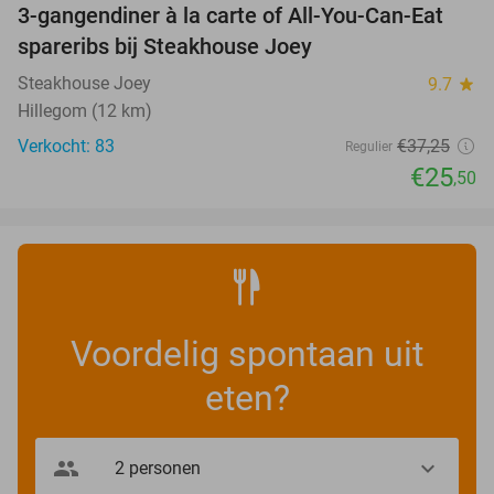
3-gangendiner à la carte of All-You-Can-Eat
32%
spareribs bij Steakhouse Joey
Steakhouse Joey
9.7
star
Hillegom (12 km)
Verkocht: 83
€37
,25
Regulier
€25
,50
Voordelig spontaan uit
eten?