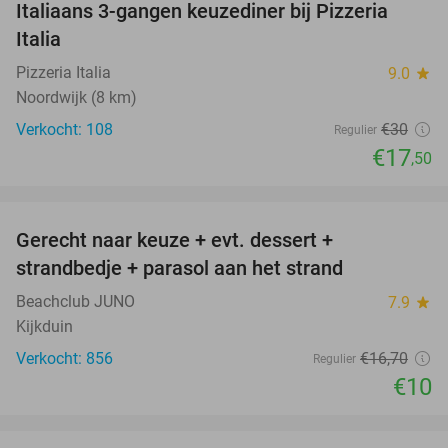
Italiaans 3-gangen keuzediner bij Pizzeria
42%
Italia
Pizzeria Italia
9.0
star
Noordwijk (8 km)
Verkocht: 108
€30
Regulier
€17
,50
favorite_border
Gerecht naar keuze + evt. dessert +
40%
strandbedje + parasol aan het strand
Beachclub JUNO
7.9
star
Kijkduin
Verkocht: 856
€16
,70
Regulier
€10
favorite_border