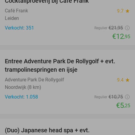
Cocktailproeverij bij Café Frank
41%
Café Frank
9.7
star
Leiden
Verkocht: 351
€21
,95
Regulier
€12
,95
favorite_border
Entree Adventure Park De Rollygolf + evt.
51%
trampolinespringen en ijsje
Adventure Park De Rollygolf
9.4
star
Noordwijk (8 km)
Verkocht: 1.058
€10
,75
Regulier
€5
,25
favorite_border
(Duo) Japanese head spa + evt.
45%