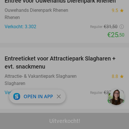
Entree voor Ouwehands Dierenpark Rhenen
19%
Ouwehands Dierenpark Rhenen
9.5
star
Rhenen
Verkocht: 3.302
€31
,50
Regulier
€25
,50
favorite_border
Entreeticket voor Attractiepark Slagharen +
41%
evt. snackmenu
Attractie- & Vakantiepark Slagharen
8.8
star
Slagharen
Verkocht: 4.760
€37
,90
Regulier
close
OPEN IN APP
€22
,40
favorite_border
Uitverkocht!
2, 3 of 4 overnachtingen voor 2 tot 6 personen
15%