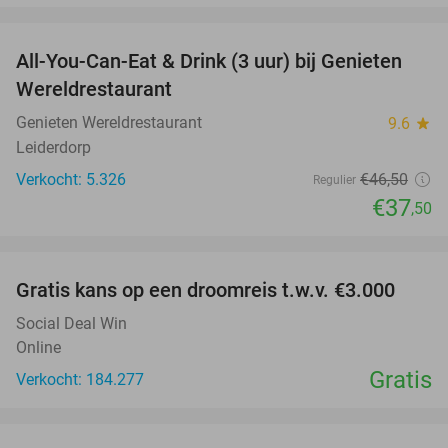
favorite_border
All-You-Can-Eat & Drink (3 uur) bij Genieten
19%
Wereldrestaurant
Genieten Wereldrestaurant
9.6
star
Leiderdorp
Verkocht: 5.326
€46
,50
Regulier
€37
,50
favorite_border
Gratis kans op een droomreis t.w.v. €3.000
Social Deal Win
Online
Gratis
Verkocht: 184.277
favorite_border