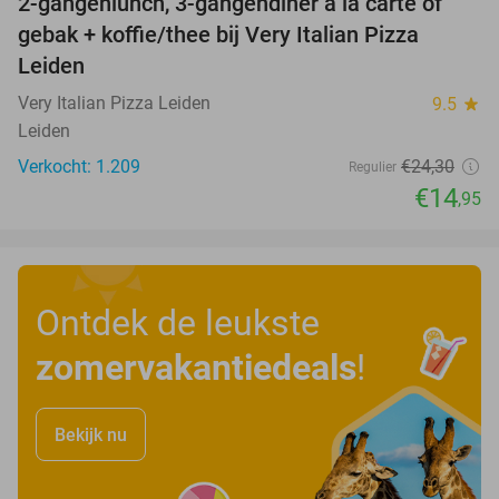
2-gangenlunch, 3-gangendiner à la carte of
38%
gebak + koffie/thee bij Very Italian Pizza
Leiden
Very Italian Pizza Leiden
9.5
star
Leiden
Verkocht: 1.209
€24
,30
Regulier
€14
,95
Ontdek de leukste
zomervakantiedeals
!
Bekijk nu