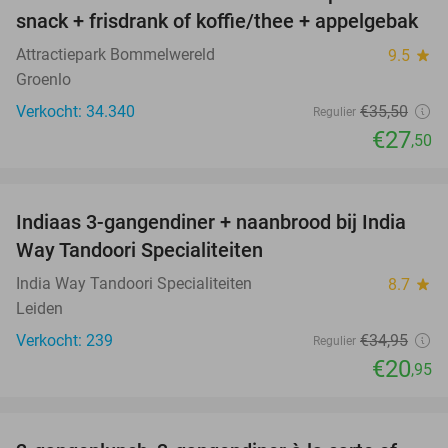
23%
snack + frisdrank of koffie/thee + appelgebak
Attractiepark Bommelwereld
9.5
star
Groenlo
Verkocht: 34.340
€35
,50
Regulier
€27
,50
favorite_border
Indiaas 3-gangendiner + naanbrood bij India
40%
Way Tandoori Specialiteiten
India Way Tandoori Specialiteiten
8.7
star
Leiden
Verkocht: 239
€34
,95
Regulier
€20
,95
favorite_border