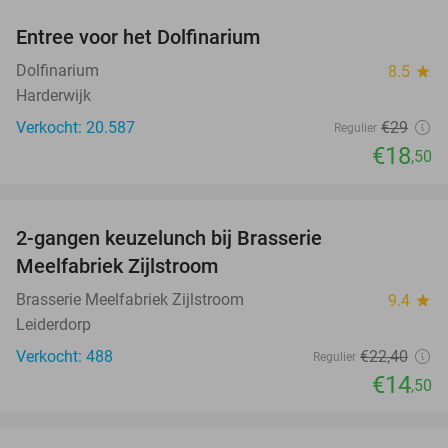
Entree voor het Dolfinarium
36%
Dolfinarium
8.5
star
Harderwijk
Verkocht: 20.587
€29
Regulier
€18
,50
favorite_border
2-gangen keuzelunch bij Brasserie
35%
Meelfabriek Zijlstroom
Brasserie Meelfabriek Zijlstroom
9.4
star
Leiderdorp
Verkocht: 488
€22
,40
Regulier
€14
,50
favorite_border