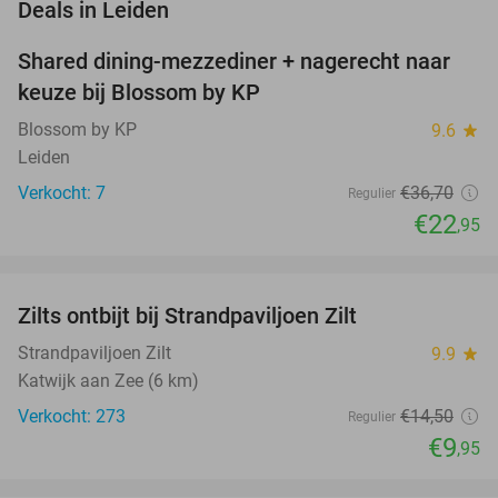
favorite_border
Deals in Leiden
Shared dining-mezzediner + nagerecht naar
37%
NEW
keuze bij Blossom by KP
TODAY
Blossom by KP
9.6
star
Leiden
Verkocht: 7
€36
,70
Regulier
€22
,95
favorite_border
Zilts ontbijt bij Strandpaviljoen Zilt
31%
Strandpaviljoen Zilt
9.9
star
Katwijk aan Zee (6 km)
Verkocht: 273
€14
,50
Regulier
€9
,95