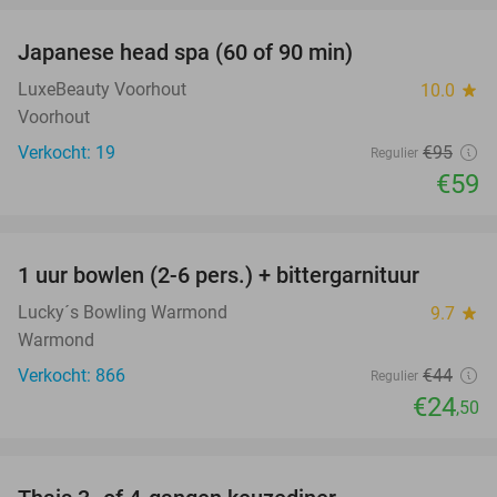
Japanese head spa (60 of 90 min)
38%
LuxeBeauty Voorhout
10.0
star
Voorhout
Verkocht: 19
€95
Regulier
€59
favorite_border
1 uur bowlen (2-6 pers.) + bittergarnituur
44%
Lucky´s Bowling Warmond
9.7
star
Warmond
Verkocht: 866
€44
Regulier
€24
,50
favorite_border