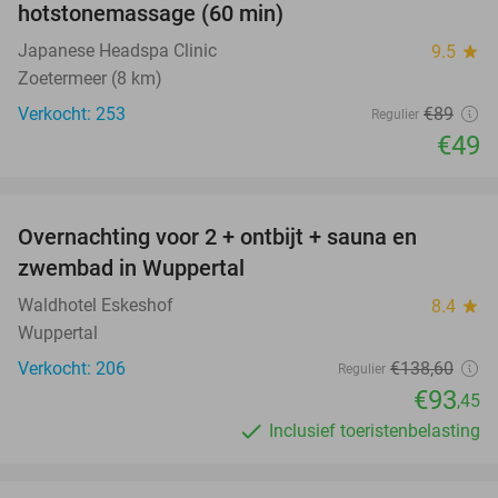
hotstonemassage (60 min)
Japanese Headspa Clinic
9.5
star
Zoetermeer (8 km)
Verkocht: 253
€89
Regulier
€49
favorite_border
Overnachting voor 2 + ontbijt + sauna en
33%
zwembad in Wuppertal
Waldhotel Eskeshof
8.4
star
Wuppertal
Verkocht: 206
€138
,60
Regulier
€93
,45
Inclusief toeristenbelasting