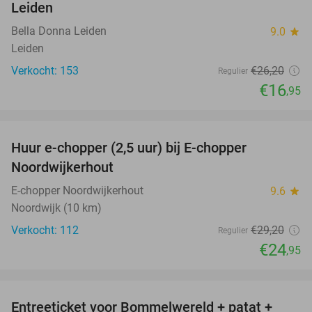
Leiden
Bella Donna Leiden
9.0
star
Leiden
Verkocht: 153
€26
,20
Regulier
€16
,95
favorite_border
Huur e-chopper (2,5 uur) bij E-chopper
15%
Noordwijkerhout
E-chopper Noordwijkerhout
9.6
star
Noordwijk (10 km)
Verkocht: 112
€29
,20
Regulier
€24
,95
favorite_border
Entreeticket voor Bommelwereld + patat +