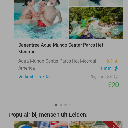
favorite_border
Dagentree Aqua Mundo Center Parcs Het
Meerdal
Aqua Mundo Center Parcs Het Meerdal
9.5
star
America
1 min.
directions_walk
Verkocht: 5.705
€24
Regulier
€20
Populair bij mensen uit Leiden: