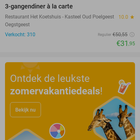
3-gangendiner à la carte
37%
Restaurant Het Koetshuis - Kasteel Oud Poelgeest
10.0
star
Oegstgeest
Verkocht: 310
€50
,55
Regulier
€31
,95
Ontdek de leukste
zomervakantiedeals
!
Bekijk nu