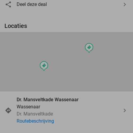
Deel deze deal
Locaties
events
events
Dr. Mansveltkade Wassenaar
Wassenaar
Dr. Mansveltkade
Routebeschrijving