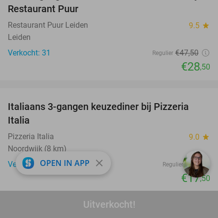
Restaurant Puur
Restaurant Puur Leiden
9.5
star
Leiden
Verkocht: 31
€47
,50
Regulier
€28
,50
favorite_border
Italiaans 3-gangen keuzediner bij Pizzeria
42%
Italia
Pizzeria Italia
9.0
star
Noordwijk (8 km)
close
OPEN IN APP
Verkocht: 108
€30
Regulier
€17
,50
favorite_border
Uitverkocht!