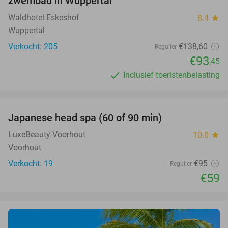
zwembad in Wuppertal
Waldhotel Eskeshof
8.4
star
Wuppertal
Verkocht: 205
€138
,60
Regulier
€93
,45
Inclusief toeristenbelasting
favorite_border
Japanese head spa (60 of 90 min)
38%
LuxeBeauty Voorhout
10.0
star
Voorhout
Verkocht: 19
€95
Regulier
€59