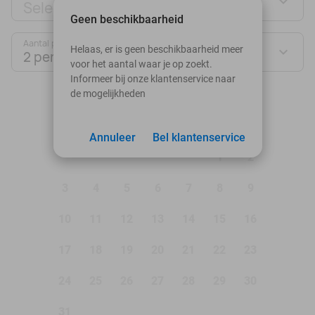
Selecteer jouw deal
Geen beschikbaarheid
Aantal personen:
Helaas, er is geen beschikbaarheid meer
2 personen
voor het aantal waar je op zoekt.
Informeer bij onze klantenservice naar
de mogelijkheden
augustus 2026
Ma
Di
Wo
Do
Vr
Za
Zo
Annuleer
Bel klantenservice
1
2
3
4
5
6
7
8
9
10
11
12
13
14
15
16
17
18
19
20
21
22
23
24
25
26
27
28
29
30
31