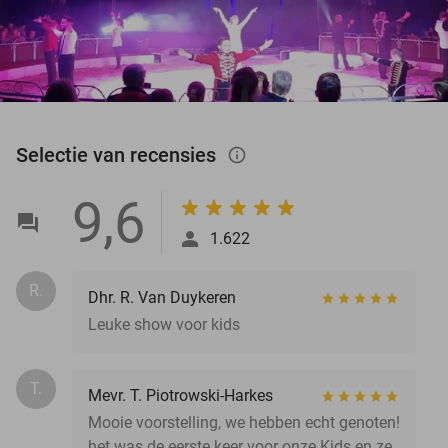
Selectie van recensies
info_outlined
9,6
1.622
R.
Dhr. R. Van Duykeren
Leuke show voor kids
T.
Mevr. T. Piotrowski-Harkes
Mooie voorstelling, we hebben echt genoten!
het was de eerste keer voor onze Kids en ze