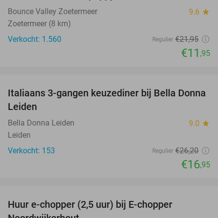
Bounce Valley Zoetermeer
9.6
star
Zoetermeer (8 km)
Verkocht: 1.560
€21
,95
Regulier
€11
,95
favorite_border
Italiaans 3-gangen keuzediner bij Bella Donna
35%
Leiden
Bella Donna Leiden
9.0
star
Leiden
Verkocht: 153
€26
,20
Regulier
€16
,95
favorite_border
Huur e-chopper (2,5 uur) bij E-chopper
15%