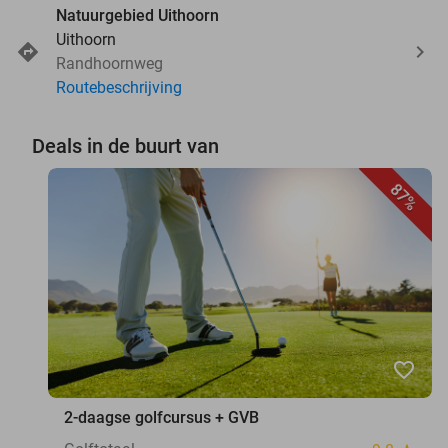
Natuurgebied Uithoorn
Uithoorn
Randhoornweg
Routebeschrijving
Deals in de buurt van
87%
favorite_border
2-daagse golfcursus + GVB