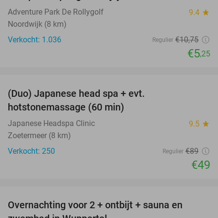
Adventure Park De Rollygolf
9.4
star
Noordwijk (8 km)
Verkocht: 1.036
€10
,75
Regulier
€5
,25
favorite_border
(Duo) Japanese head spa + evt.
45%
hotstonemassage (60 min)
Japanese Headspa Clinic
9.5
star
Zoetermeer (8 km)
Verkocht: 250
€89
Regulier
€49
favorite_border
Overnachting voor 2 + ontbijt + sauna en
33%