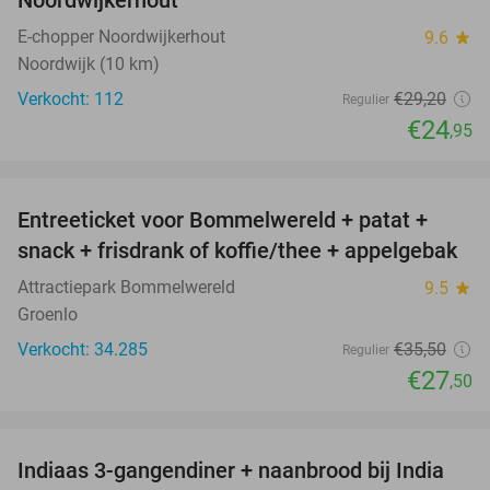
Noordwijkerhout
E-chopper Noordwijkerhout
9.6
star
Noordwijk (10 km)
Verkocht: 112
€29
,20
Regulier
€24
,95
favorite_border
Entreeticket voor Bommelwereld + patat +
23%
snack + frisdrank of koffie/thee + appelgebak
Attractiepark Bommelwereld
9.5
star
Groenlo
Verkocht: 34.285
€35
,50
Regulier
€27
,50
favorite_border
Indiaas 3-gangendiner + naanbrood bij India
40%