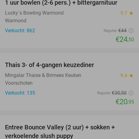
1 uur bowlen (2-6 pers.) + bittergarnituur
44%
Lucky´s Bowling Warmond
9.7
star
Warmond
Verkocht: 862
€44
Regulier
€24
,50
favorite_border
Thais 3- of 4-gangen keuzediner
31%
Mingalar Thaise & Birmees Keuken
9.4
star
Voorschoten
Verkocht: 135
€30
,50
Regulier
€20
,95
favorite_border
Entree Bounce Valley (2 uur) + sokken +
46%
verkoelende slush puppy