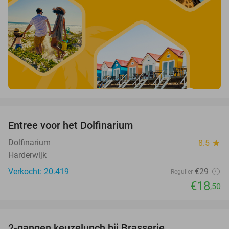
favorite_border
Entree voor het Dolfinarium
36%
Dolfinarium
8.5
star
Harderwijk
Verkocht: 20.419
€29
Regulier
€18
,50
favorite_border
2-gangen keuzelunch bij Brasserie