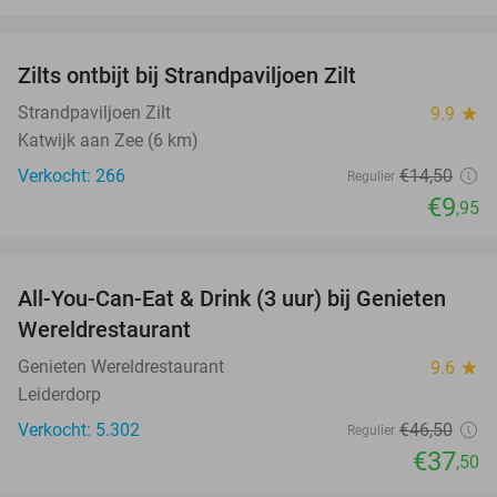
favorite_border
Zilts ontbijt bij Strandpaviljoen Zilt
31%
Strandpaviljoen Zilt
9.9
star
Katwijk aan Zee (6 km)
Verkocht: 266
€14
,50
Regulier
€9
,95
favorite_border
All-You-Can-Eat & Drink (3 uur) bij Genieten
19%
Wereldrestaurant
Genieten Wereldrestaurant
9.6
star
Leiderdorp
Verkocht: 5.302
€46
,50
Regulier
€37
,50