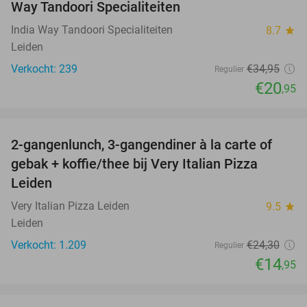
Way Tandoori Specialiteiten
India Way Tandoori Specialiteiten
8.7
star
Leiden
Verkocht: 239
€34
,95
Regulier
€20
,95
favorite_border
2-gangenlunch, 3-gangendiner à la carte of
38%
gebak + koffie/thee bij Very Italian Pizza
Leiden
Very Italian Pizza Leiden
9.5
star
Leiden
Verkocht: 1.209
€24
,30
Regulier
€14
,95
favorite_border