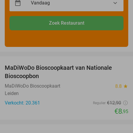
Zoek Restaurant
favorite_border
MaDiWoDo Bioscoopkaart van Nationale
31%
Bioscoopbon
MaDiWoDo Bioscoopkaart
8.8
star
Leiden
Verkocht: 20.361
€12
,90
Regulier
€8
,95
favorite_border