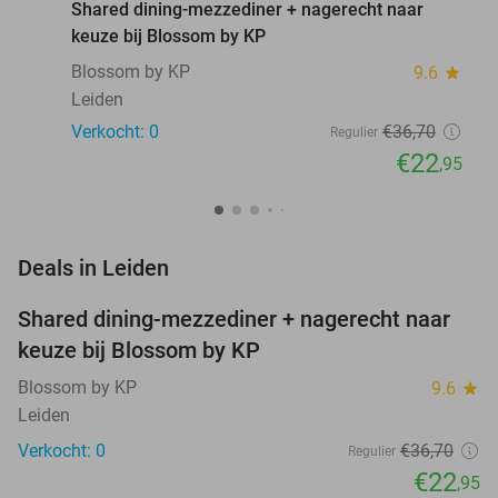
Shared dining-mezzediner + nagerecht naar
keuze bij Blossom by KP
Blossom by KP
9.6
star
Leiden
Verkocht: 0
€36
,70
Regulier
€22
,95
favorite_border
Deals in Leiden
Shared dining-mezzediner + nagerecht naar
37%
NEW
keuze bij Blossom by KP
TODAY
Blossom by KP
9.6
star
Leiden
Verkocht: 0
€36
,70
Regulier
€22
,95