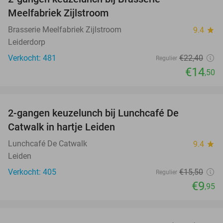
35%
Meelfabriek Zijlstroom
Brasserie Meelfabriek Zijlstroom
9.4
star
Leiderdorp
Verkocht: 481
€22
,40
Regulier
€14
,50
favorite_border
2-gangen keuzelunch bij Lunchcafé De
36%
Catwalk in hartje Leiden
Lunchcafé De Catwalk
9.4
star
Leiden
Verkocht: 405
€15
,50
Regulier
€9
,95
favorite_border