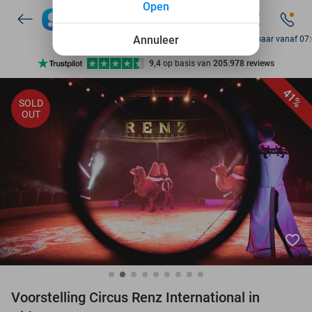
Open
7 dagen per week beschikbaar
10+ miljoen leden
Annuleer
Bereikbaar vanaf 07
9,4
op basis van
205.978 reviews
Ontdek 15.000+ deals
41%
SOLD
7 dagen per week beschikbaar
OUT
10+ miljoen leden
favorite_border
Voorstelling Circus Renz International in