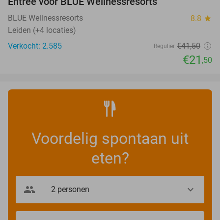
Entree voor BLUE Wellnessresorts
48%
BLUE Wellnessresorts
8.8
star
Leiden (+4 locaties)
Verkocht: 2.585
€41
,50
Regulier
€21
,50
Voordelig spontaan uit
eten?