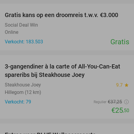
favorite_border
Gratis kans op een droomreis t.w.v. €3.000
Social Deal Win
Online
Gratis
Verkocht: 183.503
favorite_border
3-gangendiner à la carte of All-You-Can-Eat
32%
spareribs bij Steakhouse Joey
Steakhouse Joey
9.7
star
Hillegom (12 km)
Verkocht: 79
€37
,25
Regulier
€25
,50
favorite_border