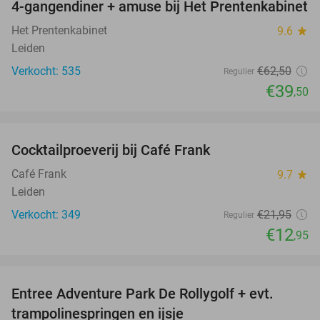
4-gangendiner + amuse bij Het Prentenkabinet
37%
Het Prentenkabinet
9.6
star
Leiden
Verkocht: 535
€62
,50
Regulier
€39
,50
favorite_border
Cocktailproeverij bij Café Frank
41%
Café Frank
9.7
star
Leiden
Verkocht: 349
€21
,95
Regulier
€12
,95
favorite_border
Entree Adventure Park De Rollygolf + evt.
51%
trampolinespringen en ijsje