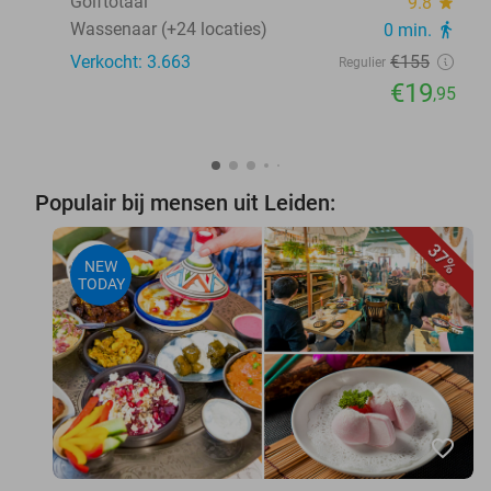
Golftotaal
9.8
star
Wassenaar (+24 locaties)
0 min.
directions_walk
Verkocht: 3.663
€155
Regulier
€19
,95
Populair bij mensen uit Leiden:
37%
NEW
TODAY
favorite_border