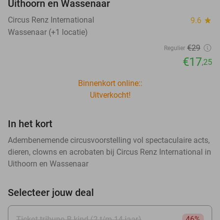
Uithoorn en Wassenaar
Circus Renz International
9.6
star
Wassenaar (+1 locatie)
€29
Regulier
€17
,25
Binnenkort online::
Uitverkocht!
In het kort
Adembenemende circusvoorstelling vol spectaculaire acts,
dieren, clowns en acrobaten bij Circus Renz International in
Uithoorn en Wassenaar
Selecteer jouw deal
Ticket tribune B kind (2 t/m 14 jaar)
46%