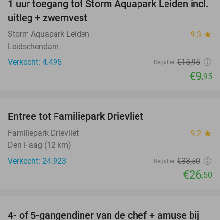
1 uur toegang tot Storm Aquapark Leiden incl.
38%
uitleg + zwemvest
Storm Aquapark Leiden
9.3
star
Leidschendam
Verkocht: 4.495
€15
,95
Regulier
€9
,95
favorite_border
Entree tot Familiepark Drievliet
21%
Familiepark Drievliet
9.2
star
Den Haag (12 km)
Verkocht: 24.923
€33
,50
Regulier
€26
,50
favorite_border
4- of 5-gangendiner van de chef + amuse bij
40%