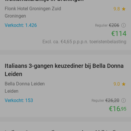
Flonk Hotel Groningen Zuid
9.8
star
Groningen
Verkocht: 1.426
€206
Regulier
€114
Excl. ca. €4,65 p.p.p.n. toeristenbelasting
favorite_border
Italiaans 3-gangen keuzediner bij Bella Donna
35%
Leiden
Bella Donna Leiden
9.0
star
Leiden
Verkocht: 153
€26
,20
Regulier
€16
,95
favorite_border