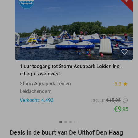
favorite_border
1 uur toegang tot Storm Aquapark Leiden incl.
uitleg + zwemvest
Storm Aquapark Leiden
9.3
star
Leidschendam
Verkocht: 4.493
€15
,95
Regulier
€9
,95
Deals in de buurt van De Uithof Den Haag