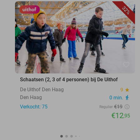
32%
favorite_border
Schaatsen (2, 3 of 4 personen) bij De Uithof
De Uithof Den Haag
9
star
Den Haag
0 min.
directions_walk
Verkocht: 75
€19
Regulier
€12
,95