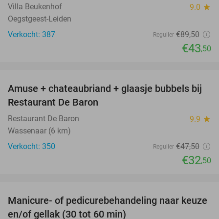
Villa Beukenhof
9.0
star
Oegstgeest-Leiden
Verkocht: 387
€89
,50
Regulier
€43
,50
favorite_border
Amuse + chateaubriand + glaasje bubbels bij
32%
Restaurant De Baron
Restaurant De Baron
9.9
star
Wassenaar (6 km)
Verkocht: 350
€47
,50
Regulier
€32
,50
favorite_border
Manicure- of pedicurebehandeling naar keuze
37%
en/of gellak (30 tot 60 min)