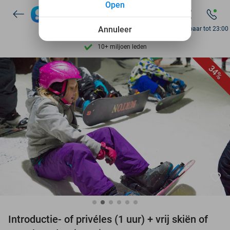
Open
Ontdek 15.000+ deals
7 dagen per week beschikbaar
Annuleer
Bereikbaar tot 23:00
10+ miljoen leden
9,4
op basis van
205.945 reviews
34%
Ontdek 15.000+ deals
7 dagen per week beschikbaar
10+ miljoen leden
favorite_border
Introductie- of privéles (1 uur) + vrij skiën of