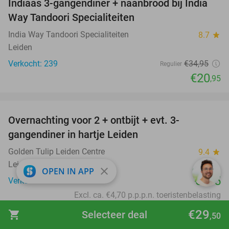
Indiaas 3-gangendiner + naanbrood bij India
40%
Way Tandoori Specialiteiten
India Way Tandoori Specialiteiten
8.7
star
Leiden
Verkocht: 239
€34
,95
Regulier
€20
,95
favorite_border
Overnachting voor 2 + ontbijt + evt. 3-
gangendiner in hartje Leiden
Golden Tulip Leiden Centre
9.4
star
Leiden
close
OPEN IN APP
€105
Verkocht: 988
Excl. ca. €4,70 p.p.p.n. toeristenbelasting
favorite_border
€29
shopping_cart
Selecteer deal
,50