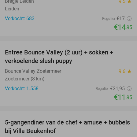
Bregje Leiden
9.5
star
Leiden
Verkocht: 683
€17
Regulier
€14
,95
favorite_border
Entree Bounce Valley (2 uur) + sokken +
46%
verkoelende slush puppy
Bounce Valley Zoetermeer
9.6
star
Zoetermeer (8 km)
Verkocht: 1.558
€21
,95
Regulier
€11
,95
favorite_border
5-gangendiner van de chef + amuse + bubbels
51%
bij Villa Beukenhof