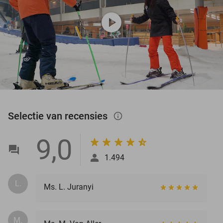
play_circle
Selectie van recensies
info_outlined
9,0
1.494
L.
Ms. L. Juranyi
M.