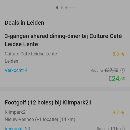
favorite_border
Deals in Leiden
3-gangen shared dining-diner bij Culture Café
35%
NEW
Leidse Lente
TODAY
Culture Café Leidse Lente
8.8
star
Leiden
Verkocht: 4
€37
,50
Regulier
€24
,50
favorite_border
Footgolf (12 holes) bij Klimpark21
38%
NEW
TODAY
Klimpark21
9.7
star
Nieuw-Vennep (+1 locatie) (14 km)
Verkocht: 20
€16
Regulier