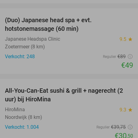
favorite_border
(Duo) Japanese head spa + evt.
45%
hotstonemassage (60 min)
Japanese Headspa Clinic
9.5
star
Zoetermeer (8 km)
Verkocht: 248
€89
Regulier
€49
favorite_border
All-You-Can-Eat sushi & grill + nagerecht (2
23%
uur) bij HiroMina
HiroMina
9.3
star
Noordwijk (8 km)
Verkocht: 1.004
€39
,75
Regulier
€30
,50