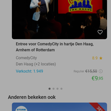
favorite_border
Entree voor ComedyCity in hartje Den Haag,
Arnhem of Rotterdam
ComedyCity
8.9
star
Den Haag (+2 locaties)
Verkocht: 1.949
€15
,50
Regulier
€9
,95
Anderen bekeken ook
38%