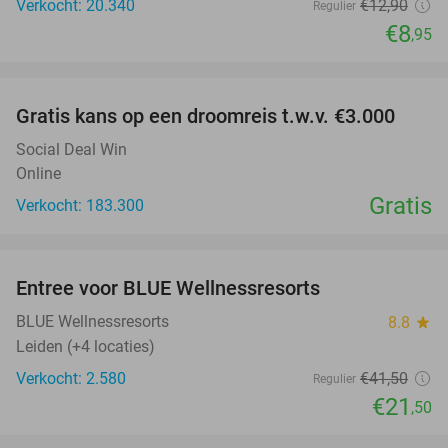
Verkocht: 20.340
€12
,90
Regulier
€8
,95
favorite_border
Gratis kans op een droomreis t.w.v. €3.000
Social Deal Win
Online
Gratis
Verkocht: 183.300
favorite_border
Entree voor BLUE Wellnessresorts
48%
BLUE Wellnessresorts
8.8
star
Leiden (+4 locaties)
Verkocht: 2.580
€41
,50
Regulier
€21
,50