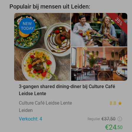
Populair bij mensen uit Leiden:
35%
NEW
TODAY
favorite_border
3-gangen shared dining-diner bij Culture Café
Leidse Lente
Culture Café Leidse Lente
8.8
star
Leiden
Verkocht: 4
€37
,50
Regulier
€24
,50