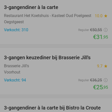
3-gangendiner à la carte
37%
Restaurant Het Koetshuis - Kasteel Oud Poelgeest
10.0
star
Oegstgeest
Verkocht: 310
€50
,55
Regulier
€31
,95
favorite_border
3-gangen keuzediner bij Brasserie Jill's
28%
Brasserie Jill's
9.7
star
Voorhout
Verkocht: 94
€36
,25
Regulier
€25
,95
favorite_border
3-gangendiner à la carte bij Bistro la Croute
42%