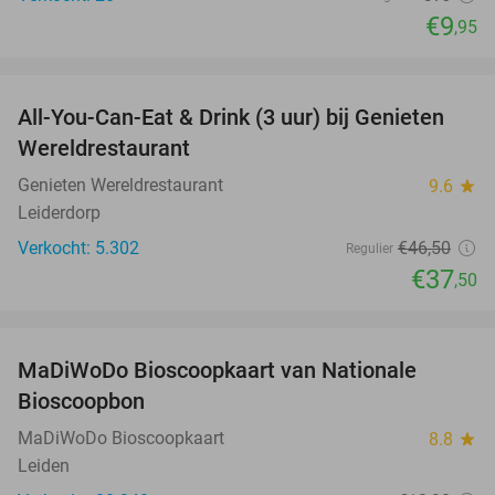
€9
,95
favorite_border
All-You-Can-Eat & Drink (3 uur) bij Genieten
19%
Wereldrestaurant
Genieten Wereldrestaurant
9.6
star
Leiderdorp
Verkocht: 5.302
€46
,50
Regulier
€37
,50
favorite_border
MaDiWoDo Bioscoopkaart van Nationale
31%
Bioscoopbon
MaDiWoDo Bioscoopkaart
8.8
star
Leiden