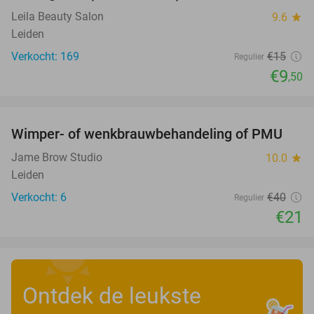
Leila Beauty Salon
9.6
star
Leiden
Verkocht: 169
€15
Regulier
€9
,50
favorite_border
Wimper- of wenkbrauwbehandeling of PMU
48%
Jame Brow Studio
10.0
star
Leiden
Verkocht: 6
€40
Regulier
€21
Ontdek de leukste