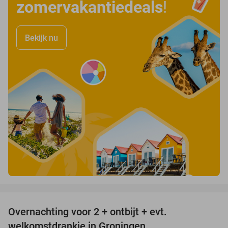
zomervakantiedeals
!
Bekijk nu
favorite_border
Overnachting voor 2 + ontbijt + evt.
45%
welkomstdrankje in Groningen