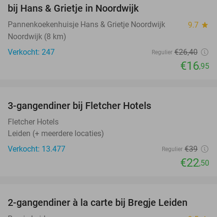
bij Hans & Grietje in Noordwijk
Pannenkoekenhuisje Hans & Grietje Noordwijk
9.7
star
Noordwijk (8 km)
Verkocht: 247
€26
,40
Regulier
€16
,95
favorite_border
3-gangendiner bij Fletcher Hotels
42%
Fletcher Hotels
Leiden (+ meerdere locaties)
Verkocht: 13.477
€39
Regulier
€22
,50
favorite_border
2-gangendiner à la carte bij Bregje Leiden
12%