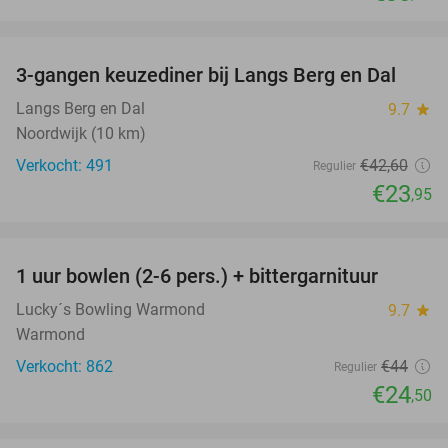
favorite_border
3-gangen keuzediner bij Langs Berg en Dal
44%
Langs Berg en Dal
9.7
star
Noordwijk (10 km)
Verkocht: 491
€42
,60
Regulier
€23
,95
favorite_border
1 uur bowlen (2-6 pers.) + bittergarnituur
44%
Lucky´s Bowling Warmond
9.7
star
Warmond
Verkocht: 862
€44
Regulier
€24
,50
favorite_border