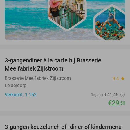
favorite_border
3-gangendiner à la carte bij Brasserie
29%
Meelfabriek Zijlstroom
Brasserie Meelfabriek Zijlstroom
9.4
star
Leiderdorp
Verkocht: 1.152
€41
,45
Regulier
€29
,50
favorite_border
3-gangen keuzelunch of -diner of kindermenu
36%