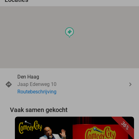
events
Den Haag
Jaap Edenweg 10
Routebeschrijving
Vaak samen gekocht
36%