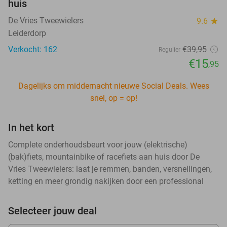
huis
De Vries Tweewielers
9.6
star
Leiderdorp
Verkocht: 162
€39
,95
Regulier
€15
,95
Dagelijks om middernacht nieuwe Social Deals. Wees
snel, op = op!
In het kort
Complete onderhoudsbeurt voor jouw (elektrische)
(bak)fiets, mountainbike of racefiets aan huis door De
Vries Tweewielers: laat je remmen, banden, versnellingen,
ketting en meer grondig nakijken door een professional
Selecteer jouw deal