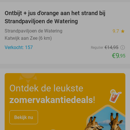
Ontbijt + jus d'orange aan het strand bij
33%
Strandpaviljoen de Watering
Strandpaviljoen de Watering
9.7
star
Katwijk aan Zee (6 km)
Verkocht: 157
€14
,95
Regulier
€9
,95
Ontdek de leukste
zomervakantiedeals
!
Bekijk nu