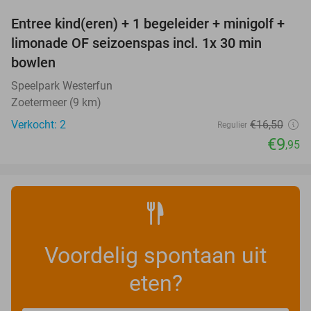
Entree kind(eren) + 1 begeleider + minigolf +
40%
NEW
limonade OF seizoenspas incl. 1x 30 min
TODAY
bowlen
Speelpark Westerfun
Zoetermeer (9 km)
Verkocht: 2
€16
,50
Regulier
€9
,95
Voordelig spontaan uit
eten?