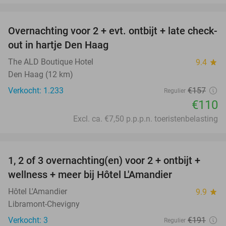
favorite_border
Overnachting voor 2 + evt. ontbijt + late check-
30%
out in hartje Den Haag
The ALD Boutique Hotel
9.4
star
Den Haag (12 km)
Verkocht: 1.233
€157
Regulier
€110
Excl. ca. €7,50 p.p.p.n. toeristenbelasting
favorite_border
1, 2 of 3 overnachting(en) voor 2 + ontbijt +
32%
NEW
wellness + meer bij Hôtel L'Amandier
TODAY
Hôtel L'Amandier
9.9
star
Libramont-Chevigny
Verkocht: 3
€191
Regulier