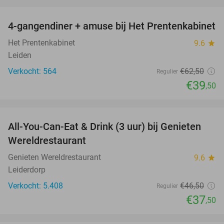
favorite_border
4-gangendiner + amuse bij Het Prentenkabinet
37%
Het Prentenkabinet
9.6
star
Leiden
Verkocht: 564
€62
,50
Regulier
€39
,50
favorite_border
All-You-Can-Eat & Drink (3 uur) bij Genieten
19%
Wereldrestaurant
Genieten Wereldrestaurant
9.6
star
Leiderdorp
Verkocht: 5.408
€46
,50
Regulier
€37
,50
favorite_border