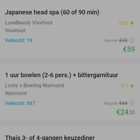
Japanese head spa (60 of 90 min)
38%
LuxeBeauty Voorhout
10.0
star
Voorhout
Verkocht: 19
€95
Regulier
€59
favorite_border
1 uur bowlen (2-6 pers.) + bittergarnituur
44%
Lucky´s Bowling Warmond
9.7
star
Warmond
Verkocht: 867
€44
Regulier
€24
,50
favorite_border
Thais 3- of 4-gangen keuzediner
31%