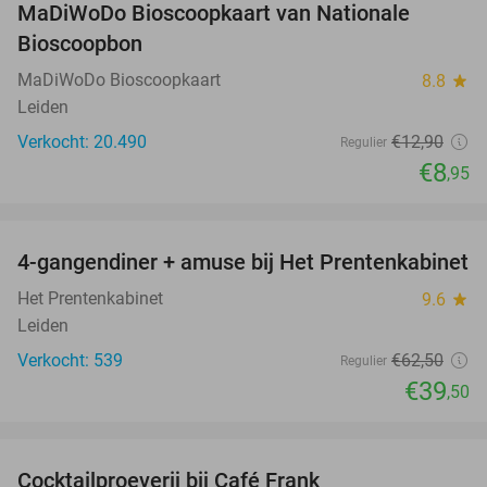
MaDiWoDo Bioscoopkaart van Nationale
31%
Bioscoopbon
MaDiWoDo Bioscoopkaart
8.8
star
Leiden
Verkocht: 20.490
€12
,90
Regulier
€8
,95
favorite_border
4-gangendiner + amuse bij Het Prentenkabinet
37%
Het Prentenkabinet
9.6
star
Leiden
Verkocht: 539
€62
,50
Regulier
€39
,50
favorite_border
Cocktailproeverij bij Café Frank