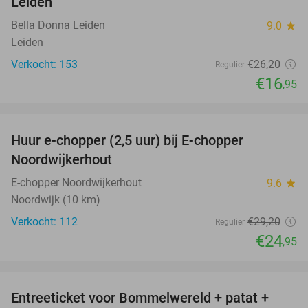
Leiden
Bella Donna Leiden
9.0
star
Leiden
Verkocht: 153
€26
,20
Regulier
€16
,95
favorite_border
Huur e-chopper (2,5 uur) bij E-chopper
15%
Noordwijkerhout
E-chopper Noordwijkerhout
9.6
star
Noordwijk (10 km)
Verkocht: 112
€29
,20
Regulier
€24
,95
favorite_border
Entreeticket voor Bommelwereld + patat +
23%