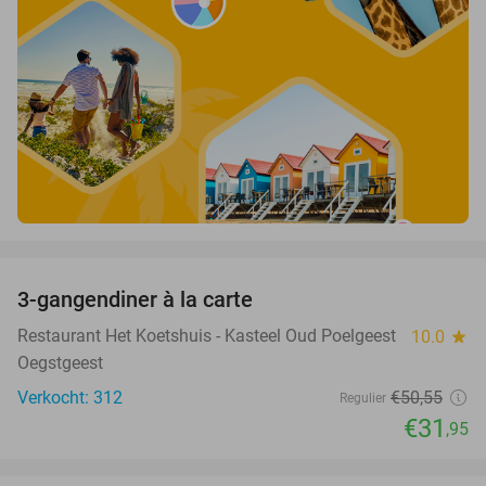
favorite_border
3-gangendiner à la carte
37%
Restaurant Het Koetshuis - Kasteel Oud Poelgeest
10.0
star
Oegstgeest
Verkocht: 312
€50
,55
Regulier
€31
,95
favorite_border