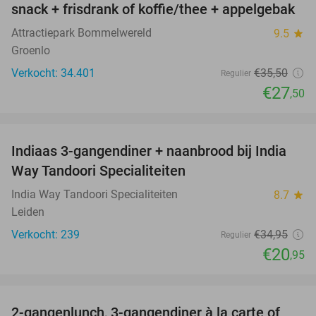
snack + frisdrank of koffie/thee + appelgebak
Attractiepark Bommelwereld
9.5
star
Groenlo
Verkocht: 34.401
€35
,50
Regulier
€27
,50
favorite_border
Indiaas 3-gangendiner + naanbrood bij India
40%
Way Tandoori Specialiteiten
India Way Tandoori Specialiteiten
8.7
star
Leiden
Verkocht: 239
€34
,95
Regulier
€20
,95
favorite_border
2-gangenlunch, 3-gangendiner à la carte of