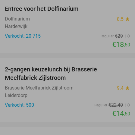
Entree voor het Dolfinarium
36%
Dolfinarium
8.5
star
Harderwijk
Verkocht: 20.715
€29
Regulier
€18
,50
favorite_border
2-gangen keuzelunch bij Brasserie
35%
Meelfabriek Zijlstroom
Brasserie Meelfabriek Zijlstroom
9.4
star
Leiderdorp
Verkocht: 500
€22
,40
Regulier
€14
,50
favorite_border