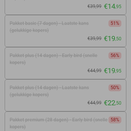
€14
€39
,99
,95
Pakket basic (7 dagen) - Laatste kans
51%
(gelukkige kopers)
€19
€39
,99
,50
Pakket plus (14 dagen) - Early bird (snelle
56%
kopers)
€19
€44
,99
,95
Pakket plus (14 dagen) - Laatste kans
50%
(gelukkige kopers)
€22
€44
,99
,50
Pakket premium (28 dagen) - Early bird (snelle
58%
kopers)