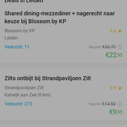
Deals in Leiden
Shared dining-mezzediner + nagerecht naar
37%
NEW
keuze bij Blossom by KP
TODAY
Blossom by KP
9.6
star
Leiden
Verkocht: 11
€36
,70
Regulier
€22
,95
favorite_border
Zilts ontbijt bij Strandpaviljoen Zilt
31%
Strandpaviljoen Zilt
9.9
star
Katwijk aan Zee (6 km)
Verkocht: 273
€14
,50
Regulier
€9
,95