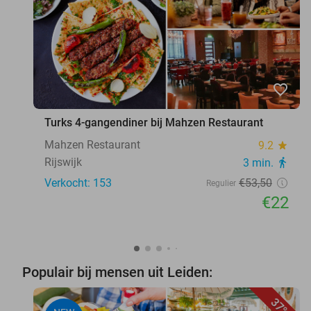
favorite_border
Turks 4-gangendiner bij Mahzen Restaurant
Mahzen Restaurant
9.2
star
Rijswijk
3 min.
directions_walk
Verkocht: 153
€53
,50
Regulier
€22
Populair bij mensen uit Leiden:
37%