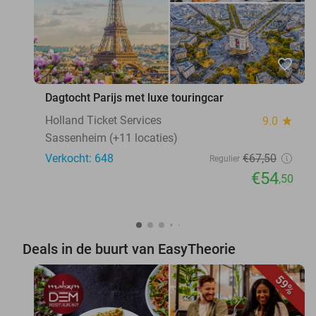
favorite_border
Dagtocht Parijs met luxe touringcar
Holland Ticket Services
9.0
star
Sassenheim (+11 locaties)
Verkocht: 648
€67
,50
Regulier
€54
,50
Deals in de buurt van EasyTheorie
59%