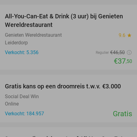
favorite_border
All-You-Can-Eat & Drink (3 uur) bij Genieten
19%
Wereldrestaurant
Genieten Wereldrestaurant
9.6
star
Leiderdorp
Verkocht: 5.356
€46
,50
Regulier
€37
,50
favorite_border
Gratis kans op een droomreis t.w.v. €3.000
Social Deal Win
Online
Gratis
Verkocht: 184.957
favorite_border