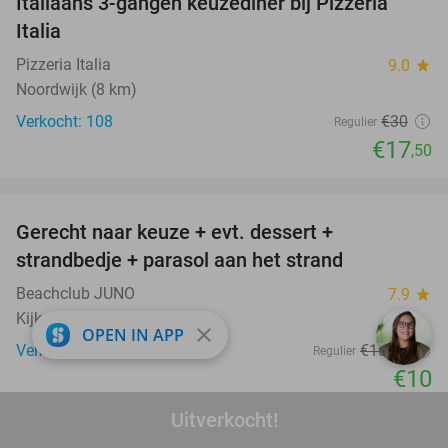
Italiaans 3-gangen keuzediner bij Pizzeria
42%
Italia
Pizzeria Italia
9.0
star
Noordwijk (8 km)
Verkocht: 108
€30
Regulier
€17
,50
favorite_border
Gerecht naar keuze + evt. dessert +
40%
strandbedje + parasol aan het strand
Beachclub JUNO
7.9
star
Kijkduin
close
OPEN IN APP
Verkocht: 879
€16
,70
Regulier
€10
favorite_border
Uitverkocht!