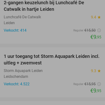
2-gangen keuzelunch bij Lunchcafé De
36%
Catwalk in hartje Leiden
Lunchcafé De Catwalk
9.4
star
Leiden
Verkocht: 414
€15
,50
Regulier
€9
,95
favorite_border
1 uur toegang tot Storm Aquapark Leiden incl.
38%
uitleg + zwemvest
Storm Aquapark Leiden
9.3
star
Leidschendam
Verkocht: 4.522
€15
,95
Regulier
€9
,95
favorite_border