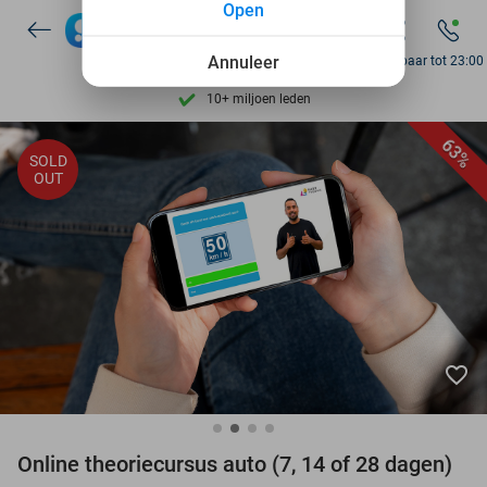
Open
Ontdek 15.000+ deals
7 dagen per week beschikbaar
Annuleer
Bereikbaar tot 23:00
10+ miljoen leden
9,4
op basis van
206.084 reviews
63%
SOLD
Ontdek 15.000+ deals
OUT
7 dagen per week beschikbaar
10+ miljoen leden
favorite_border
Online theoriecursus auto (7, 14 of 28 dagen)