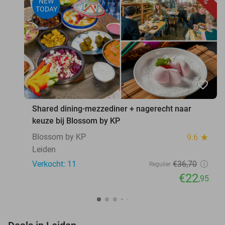
NEW
TODAY
favorite_border
Shared dining-mezzediner + nagerecht naar
keuze bij Blossom by KP
Blossom by KP
9.6
star
Leiden
Verkocht: 11
€36
,70
Regulier
€22
,95
favorite_border