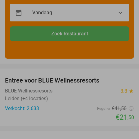
Zoek Restaurant
favorite_border
Entree voor BLUE Wellnessresorts
48%
BLUE Wellnessresorts
8.8
star
Leiden (+4 locaties)
Verkocht: 2.633
€41
,50
Regulier
€21
,50
favorite_border