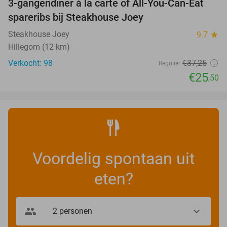
3-gangendiner à la carte of All-You-Can-Eat
32%
spareribs bij Steakhouse Joey
Steakhouse Joey
9.7
star
Hillegom (12 km)
Verkocht: 98
€37
,25
Regulier
€25
,50
Voordelig spontaan uit
eten?