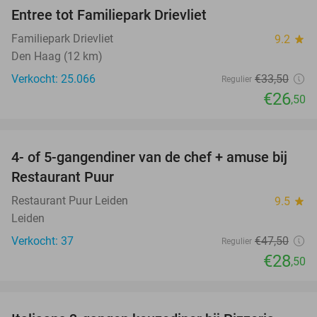
Entree tot Familiepark Drievliet
21%
Familiepark Drievliet
9.2
star
Den Haag (12 km)
Verkocht: 25.066
€33
,50
Regulier
€26
,50
favorite_border
4- of 5-gangendiner van de chef + amuse bij
40%
Restaurant Puur
Restaurant Puur Leiden
9.5
star
Leiden
Verkocht: 37
€47
,50
Regulier
€28
,50
favorite_border