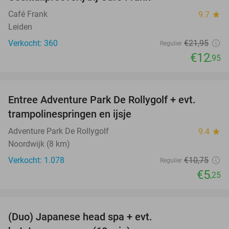
41%
Café Frank
9.7
star
Leiden
Verkocht: 360
€21
,95
Regulier
€12
,95
favorite_border
Entree Adventure Park De Rollygolf + evt.
51%
trampolinespringen en ijsje
Adventure Park De Rollygolf
9.4
star
Noordwijk (8 km)
Verkocht: 1.078
€10
,75
Regulier
€5
,25
favorite_border
(Duo) Japanese head spa + evt.
45%