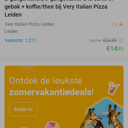
38%
gebak + koffie/thee bij Very Italian Pizza
Leiden
Very Italian Pizza Leiden
9.5
star
Leiden
Verkocht: 1.211
€24
,30
Regulier
€14
,95
Ontdek de leukste
zomervakantiedeals
!
Bekijk nu