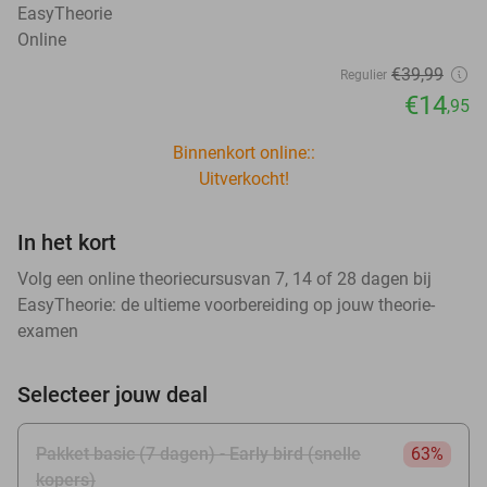
EasyTheorie
Online
€39
,99
Regulier
€14
,95
Binnenkort online::
Uitverkocht!
In het kort
Volg een online theoriecursusvan 7, 14 of 28 dagen bij
EasyTheorie: de ultieme voorbereiding op jouw theorie-
examen
Selecteer jouw deal
Pakket basic (7 dagen) - Early bird (snelle
63%
kopers)