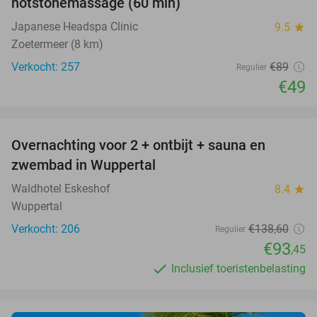
hotstonemassage (60 min)
Japanese Headspa Clinic
9.5
star
Zoetermeer (8 km)
Verkocht: 257
€89
Regulier
€49
favorite_border
Overnachting voor 2 + ontbijt + sauna en
33%
zwembad in Wuppertal
Waldhotel Eskeshof
8.4
star
Wuppertal
Verkocht: 206
€138
,60
Regulier
€93
,45
Inclusief toeristenbelasting