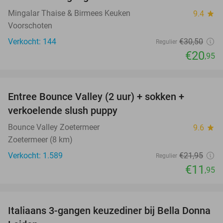
Mingalar Thaise & Birmees Keuken
9.4
star
Voorschoten
Verkocht: 144
€30
,50
Regulier
€20
,95
favorite_border
Entree Bounce Valley (2 uur) + sokken +
46%
verkoelende slush puppy
Bounce Valley Zoetermeer
9.6
star
Zoetermeer (8 km)
Verkocht: 1.589
€21
,95
Regulier
€11
,95
favorite_border
Italiaans 3-gangen keuzediner bij Bella Donna
35%