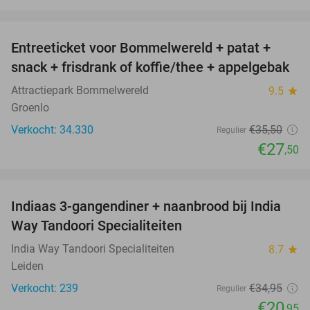
favorite_border
Entreeticket voor Bommelwereld + patat +
23%
snack + frisdrank of koffie/thee + appelgebak
Attractiepark Bommelwereld
9.5
star
Groenlo
Verkocht: 34.330
€35
,50
Regulier
€27
,50
favorite_border
Indiaas 3-gangendiner + naanbrood bij India
40%
Way Tandoori Specialiteiten
India Way Tandoori Specialiteiten
8.7
star
Leiden
Verkocht: 239
€34
,95
Regulier
€20
,95