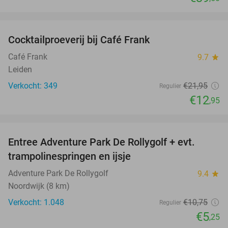
favorite_border
Cocktailproeverij bij Café Frank
41%
Café Frank
9.7
star
Leiden
Verkocht: 349
€21
,95
Regulier
€12
,95
favorite_border
Entree Adventure Park De Rollygolf + evt.
51%
trampolinespringen en ijsje
Adventure Park De Rollygolf
9.4
star
Noordwijk (8 km)
Verkocht: 1.048
€10
,75
Regulier
€5
,25