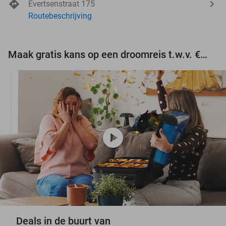
Evertsenstraat 175
Routebeschrijving
Maak gratis kans op een droomreis t.w.v. €3.000!
play_circle
Deals in de buurt van