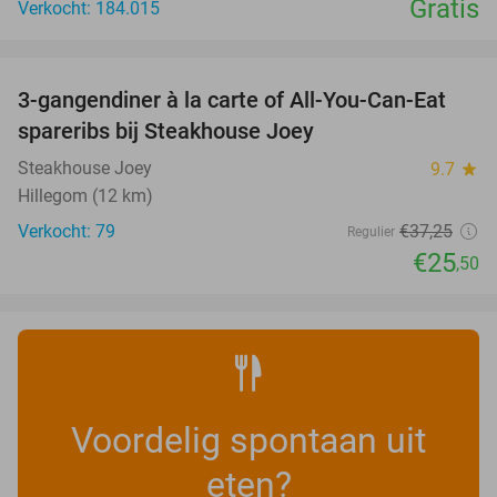
Gratis
Verkocht: 184.015
favorite_border
3-gangendiner à la carte of All-You-Can-Eat
32%
spareribs bij Steakhouse Joey
Steakhouse Joey
9.7
star
Hillegom (12 km)
Verkocht: 79
€37
,25
Regulier
€25
,50
Voordelig spontaan uit
eten?