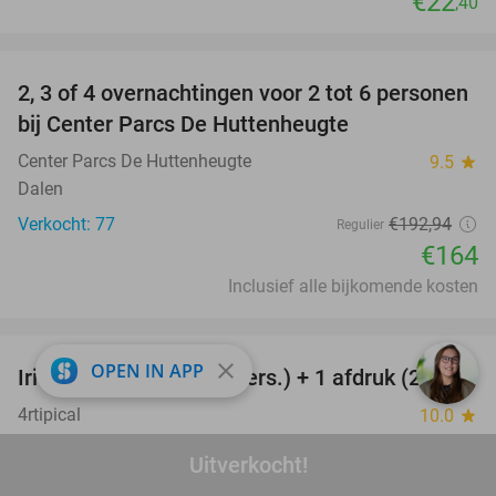
€22
,40
favorite_border
2, 3 of 4 overnachtingen voor 2 tot 6 personen
15%
bij Center Parcs De Huttenheugte
Center Parcs De Huttenheugte
9.5
star
Dalen
Verkocht: 77
€192
,94
Regulier
€164
Inclusief alle bijkomende kosten
favorite_border
close
OPEN IN APP
Iris-fotoshoot (1 tot 5 pers.) + 1 afdruk (20x20)
47%
4rtipical
10.0
star
Katwijk aan Zee (6 km)
Uitverkocht!
Verkocht: 14
€45
Regulier