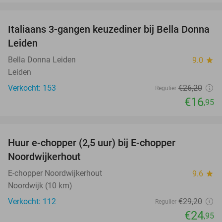
favorite_border
Italiaans 3-gangen keuzediner bij Bella Donna
35%
Leiden
Bella Donna Leiden
9.0
star
Leiden
Verkocht: 153
€26
,20
Regulier
€16
,95
favorite_border
Huur e-chopper (2,5 uur) bij E-chopper
15%
Noordwijkerhout
E-chopper Noordwijkerhout
9.6
star
Noordwijk (10 km)
Verkocht: 112
€29
,20
Regulier
€24
,95