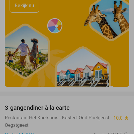
Bekijk nu
favorite_border
3-gangendiner à la carte
37%
Restaurant Het Koetshuis - Kasteel Oud Poelgeest
10.0
star
Oegstgeest