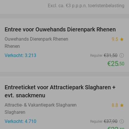
Excl. ca. €3 p.p.p.n. toeristenbelasting
favorite_border
Entree voor Ouwehands Dierenpark Rhenen
19%
Ouwehands Dierenpark Rhenen
9.5
star
Rhenen
Verkocht: 3.213
€31
,50
Regulier
€25
,50
favorite_border
Entreeticket voor Attractiepark Slagharen +
41%
evt. snackmenu
Attractie- & Vakantiepark Slagharen
8.8
star
Slagharen
Verkocht: 4.710
€37
,90
Regulier