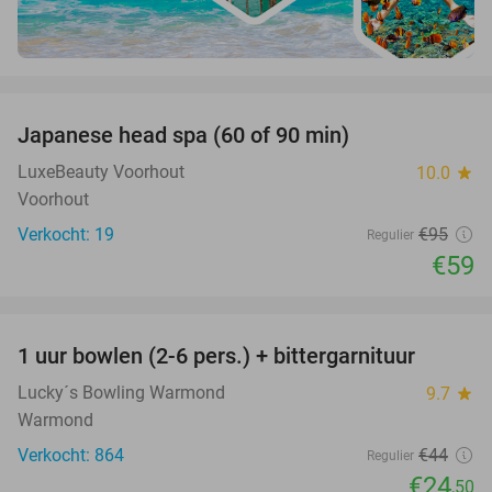
favorite_border
Japanese head spa (60 of 90 min)
38%
LuxeBeauty Voorhout
10.0
star
Voorhout
Verkocht: 19
€95
Regulier
€59
favorite_border
1 uur bowlen (2-6 pers.) + bittergarnituur
44%
Lucky´s Bowling Warmond
9.7
star
Warmond
Verkocht: 864
€44
Regulier
€24
,50