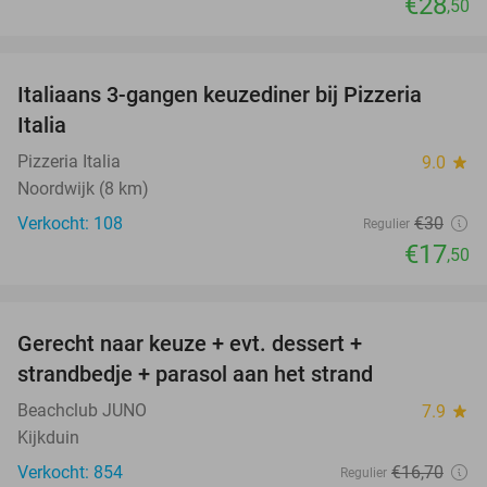
€28
,50
favorite_border
Italiaans 3-gangen keuzediner bij Pizzeria
42%
Italia
Pizzeria Italia
9.0
star
Noordwijk (8 km)
Verkocht: 108
€30
Regulier
€17
,50
favorite_border
Gerecht naar keuze + evt. dessert +
40%
strandbedje + parasol aan het strand
Beachclub JUNO
7.9
star
Kijkduin
Verkocht: 854
€16
,70
Regulier