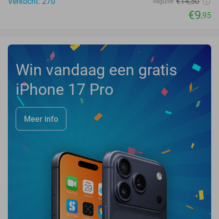
Verkocht: 270
€14
,50
Regulier
€9
,95
Win vandaag een gratis
iPhone 17 Pro
Meer info