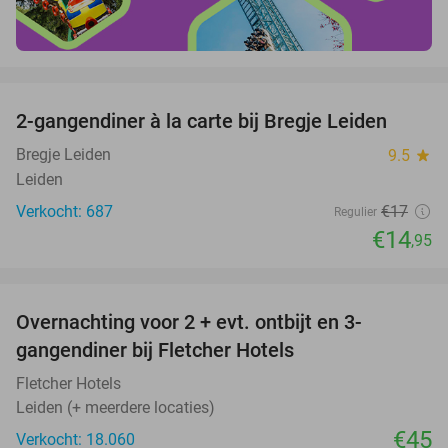
favorite_border
2-gangendiner à la carte bij Bregje Leiden
12%
Bregje Leiden
9.5
star
Leiden
Verkocht: 687
€17
Regulier
€14
,95
favorite_border
Overnachting voor 2 + evt. ontbijt en 3-
gangendiner bij Fletcher Hotels
Fletcher Hotels
Leiden (+ meerdere locaties)
€45
Verkocht: 18.060