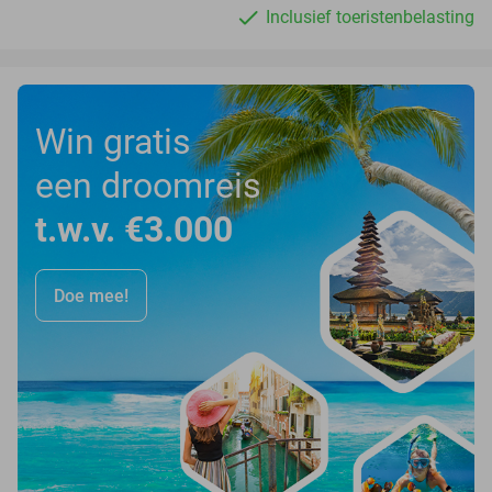
Inclusief toeristenbelasting
Win gratis
een droomreis
t.w.v. €3.000
Doe mee!