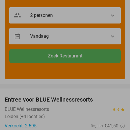
Zoek Restaurant
favorite_border
Entree voor BLUE Wellnessresorts
48%
BLUE Wellnessresorts
8.8
star
Leiden (+4 locaties)
Verkocht: 2.595
€41
,50
Regulier