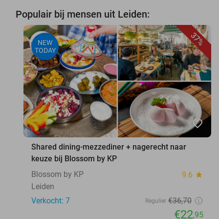
Populair bij mensen uit Leiden:
37%
NEW
TODAY
favorite_border
Shared dining-mezzediner + nagerecht naar
keuze bij Blossom by KP
Blossom by KP
9.6
star
Leiden
Verkocht: 7
€36
,70
Regulier
€22
,95