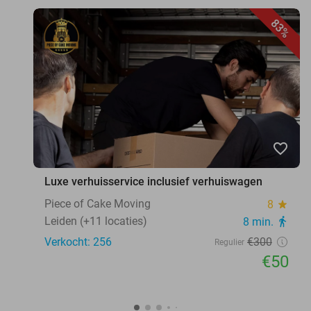
83%
favorite_border
Luxe verhuisservice inclusief verhuiswagen
Piece of Cake Moving
8
star
Leiden (+11 locaties)
8 min.
directions_walk
Verkocht: 256
€300
Regulier
€50