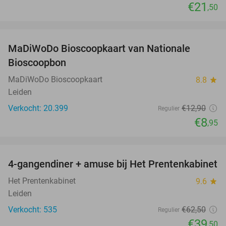
€21
,50
favorite_border
MaDiWoDo Bioscoopkaart van Nationale
31%
Bioscoopbon
MaDiWoDo Bioscoopkaart
8.8
star
Leiden
Verkocht: 20.399
€12
,90
Regulier
€8
,95
favorite_border
4-gangendiner + amuse bij Het Prentenkabinet
37%
Het Prentenkabinet
9.6
star
Leiden
Verkocht: 535
€62
,50
Regulier
€39
,50