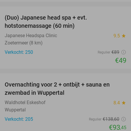
favorite_border
(Duo) Japanese head spa + evt.
45%
hotstonemassage (60 min)
Japanese Headspa Clinic
9.5
star
Zoetermeer (8 km)
Verkocht: 250
€89
Regulier
€49
favorite_border
Overnachting voor 2 + ontbijt + sauna en
33%
zwembad in Wuppertal
Waldhotel Eskeshof
8.4
star
Wuppertal
Verkocht: 205
€138
,60
Regulier
€93
,45