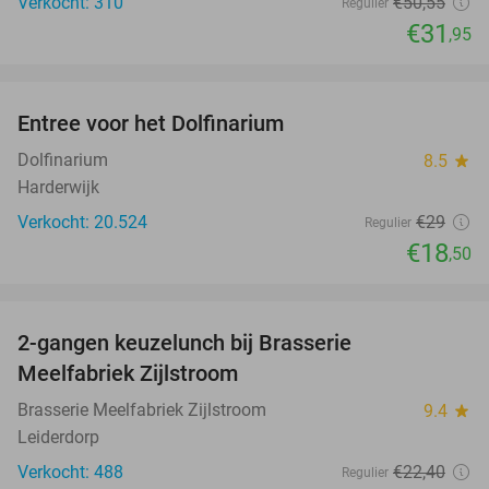
Verkocht: 310
€50
,55
Regulier
€31
,95
favorite_border
Entree voor het Dolfinarium
36%
Dolfinarium
8.5
star
Harderwijk
Verkocht: 20.524
€29
Regulier
€18
,50
favorite_border
2-gangen keuzelunch bij Brasserie
35%
Meelfabriek Zijlstroom
Brasserie Meelfabriek Zijlstroom
9.4
star
Leiderdorp
Verkocht: 488
€22
,40
Regulier