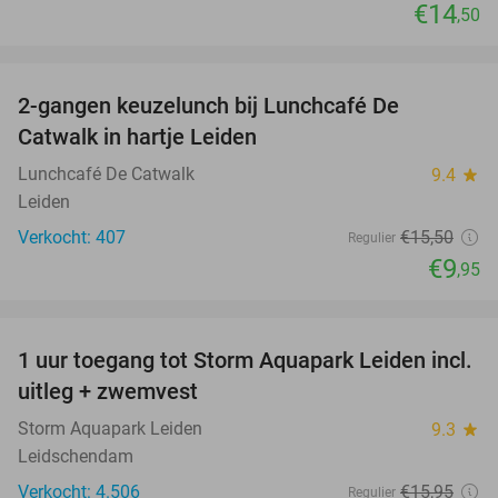
€14
,50
favorite_border
2-gangen keuzelunch bij Lunchcafé De
36%
Catwalk in hartje Leiden
Lunchcafé De Catwalk
9.4
star
Leiden
Verkocht: 407
€15
,50
Regulier
€9
,95
favorite_border
1 uur toegang tot Storm Aquapark Leiden incl.
38%
uitleg + zwemvest
Storm Aquapark Leiden
9.3
star
Leidschendam
Verkocht: 4.506
€15
,95
Regulier