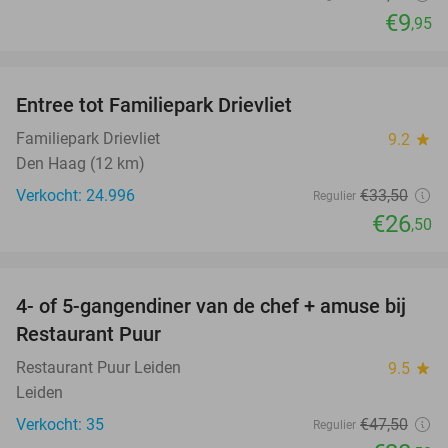
€9
,95
favorite_border
Entree tot Familiepark Drievliet
21%
Familiepark Drievliet
9.2
star
Den Haag (12 km)
Verkocht: 24.996
€33
,50
Regulier
€26
,50
favorite_border
4- of 5-gangendiner van de chef + amuse bij
40%
Restaurant Puur
Restaurant Puur Leiden
9.5
star
Leiden
Verkocht: 35
€47
,50
Regulier