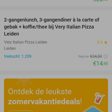
favorite_border
2-gangenlunch, 3-gangendiner à la carte of
38%
gebak + koffie/thee bij Very Italian Pizza
Leiden
Very Italian Pizza Leiden
9.5
star
Leiden
Verkocht: 1.209
€24
,30
Regulier
€14
,95
Ontdek de leukste
zomervakantiedeals
!