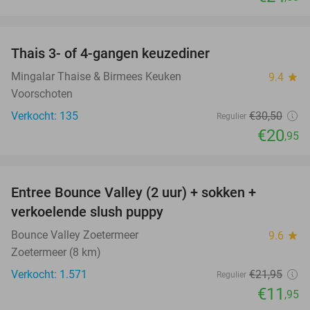
favorite_border
Thais 3- of 4-gangen keuzediner
31%
Mingalar Thaise & Birmees Keuken
9.4
star
Voorschoten
Verkocht: 135
€30
,50
Regulier
€20
,95
favorite_border
Entree Bounce Valley (2 uur) + sokken +
46%
verkoelende slush puppy
Bounce Valley Zoetermeer
9.6
star
Zoetermeer (8 km)
Verkocht: 1.571
€21
,95
Regulier
€11
,95