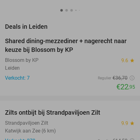
favorite_border
Deals in Leiden
Shared dining-mezzediner + nagerecht naar
37%
NEW
keuze bij Blossom by KP
TODAY
Blossom by KP
9.6
star
Leiden
Verkocht: 7
€36
,70
Regulier
€22
,95
favorite_border
Zilts ontbijt bij Strandpaviljoen Zilt
31%
Strandpaviljoen Zilt
9.9
star
Katwijk aan Zee (6 km)