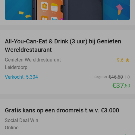
favorite_border
All-You-Can-Eat & Drink (3 uur) bij Genieten
19%
Wereldrestaurant
Genieten Wereldrestaurant
9.6
star
Leiderdorp
Verkocht: 5.304
€46
,50
Regulier
€37
,50
favorite_border
Gratis kans op een droomreis t.w.v. €3.000
Social Deal Win
Online