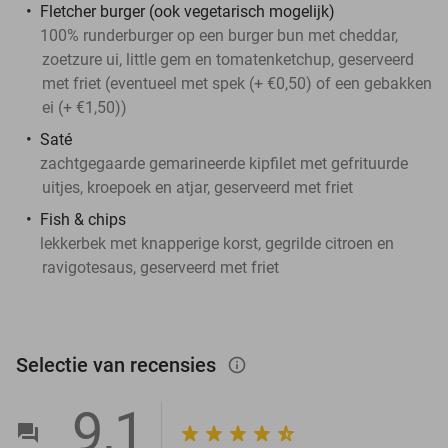
Fletcher burger (ook vegetarisch mogelijk)
100% runderburger op een burger bun met cheddar,
zoetzure ui, little gem en tomatenketchup, geserveerd
met friet (eventueel met spek (+ €0,50) of een gebakken
ei (+ €1,50))
Saté
zachtgegaarde gemarineerde kipfilet met gefrituurde
uitjes, kroepoek en atjar, geserveerd met friet
Fish & chips
lekkerbek met knapperige korst, gegrilde citroen en
ravigotesaus, geserveerd met friet
Selectie van recensies
info_outlined
9,1