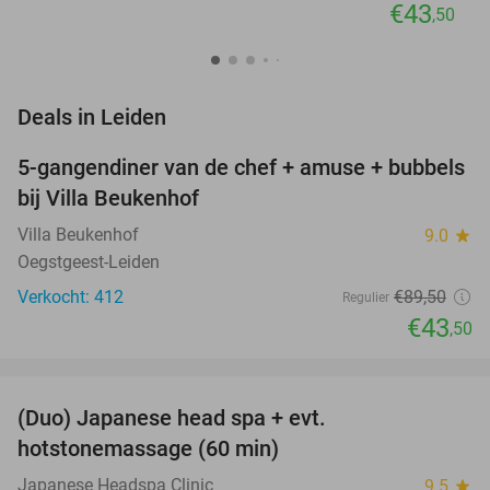
€43
,50
favorite_border
Deals in Leiden
5-gangendiner van de chef + amuse + bubbels
51%
bij Villa Beukenhof
Villa Beukenhof
9.0
star
Oegstgeest-Leiden
Verkocht: 412
€89
,50
Regulier
€43
,50
favorite_border
(Duo) Japanese head spa + evt.
45%
hotstonemassage (60 min)
Japanese Headspa Clinic
9.5
star