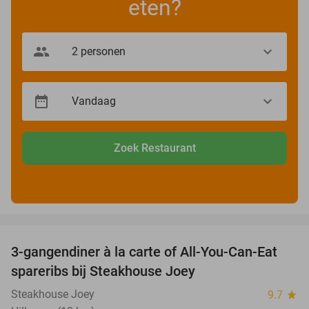
eten?
Zoek Restaurant
favorite_border
3-gangendiner à la carte of All-You-Can-Eat
32%
spareribs bij Steakhouse Joey
Steakhouse Joey
9.7
star