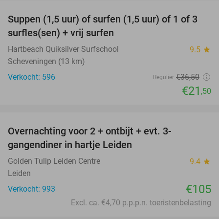
Suppen (1,5 uur) of surfen (1,5 uur) of 1 of 3
41%
surfles(sen) + vrij surfen
Hartbeach Quiksilver Surfschool
9.5
star
Scheveningen (13 km)
Verkocht: 596
€36
,50
Regulier
€21
,50
favorite_border
Overnachting voor 2 + ontbijt + evt. 3-
gangendiner in hartje Leiden
Golden Tulip Leiden Centre
9.4
star
Leiden
€105
Verkocht: 993
Excl. ca. €4,70 p.p.p.n. toeristenbelasting