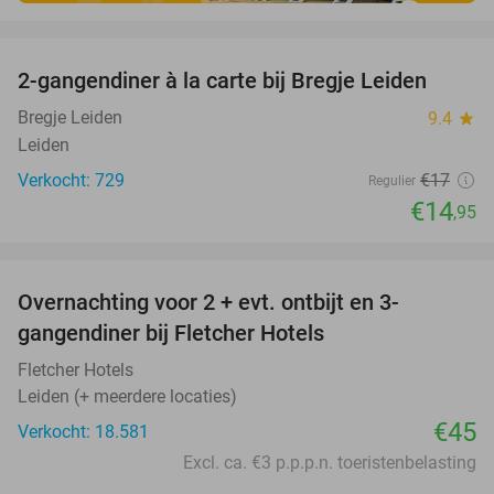
favorite_border
2-gangendiner à la carte bij Bregje Leiden
12%
Bregje Leiden
9.4
star
Leiden
Verkocht: 729
€17
Regulier
€14
,95
favorite_border
Overnachting voor 2 + evt. ontbijt en 3-
gangendiner bij Fletcher Hotels
Fletcher Hotels
Leiden (+ meerdere locaties)
€45
Verkocht: 18.581
Excl. ca. €3 p.p.p.n. toeristenbelasting