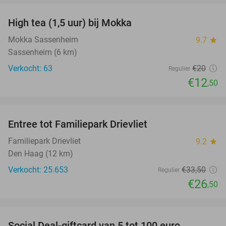
High tea (1,5 uur) bij Mokka
38%
Mokka Sassenheim
9.7
star
Sassenheim (6 km)
Verkocht: 63
€20
Regulier
€12
,50
favorite_border
Entree tot Familiepark Drievliet
21%
Familiepark Drievliet
9.2
star
Den Haag (12 km)
Verkocht: 25.653
€33
,50
Regulier
€26
,50
favorite_border
Social Deal-giftcard van 5 tot 100 euro