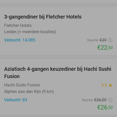
favorite_border
3-gangendiner bij Fletcher Hotels
42%
Fletcher Hotels
Leiden (+ meerdere locaties)
Verkocht: 14.085
€39
Regulier
€22
,50
favorite_border
Aziatisch 4-gangen keuzediner bij Hachi Sushi
27%
Fusion
Hachi Sushi Fusion
9.0
star
Alphen aan den Rijn (9 km)
Verkocht: 83
€36
,50
Regulier
€26
,50
favorite_border