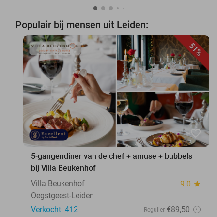
Populair bij mensen uit Leiden:
51%
favorite_border
5-gangendiner van de chef + amuse + bubbels
bij Villa Beukenhof
Villa Beukenhof
9.0
star
Oegstgeest-Leiden
Verkocht: 412
€89
,50
Regulier