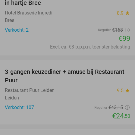
in hartje Bree
TODAY
Hotel Brasserie Ingredi
8.9
star
Bree
Verkocht: 2
€168
Regulier
€99
Excl. ca. €3 p.p.p.n. toeristenbelasting
favorite_border
3-gangen keuzediner + amuse bij Restaurant
43%
Puur
Restaurant Puur Leiden
9.5
star
Leiden
Verkocht: 107
€43
,15
Regulier
€24
,50
favorite_border