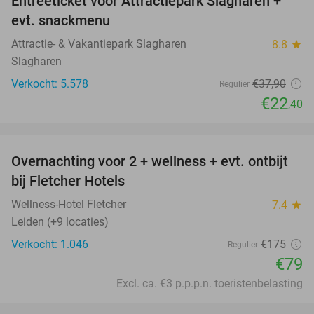
Entreeticket voor Attractiepark Slagharen +
41%
evt. snackmenu
Attractie- & Vakantiepark Slagharen
8.8
star
Slagharen
Verkocht: 5.578
€37
,90
Regulier
€22
,40
favorite_border
Overnachting voor 2 + wellness + evt. ontbijt
55%
bij Fletcher Hotels
Wellness-Hotel Fletcher
7.4
star
Leiden (+9 locaties)
Verkocht: 1.046
€175
Regulier
€79
Excl. ca. €3 p.p.p.n. toeristenbelasting
favorite_border