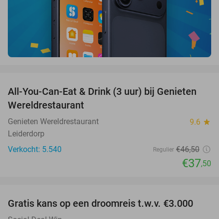
favorite_border
All-You-Can-Eat & Drink (3 uur) bij Genieten
19%
Wereldrestaurant
Genieten Wereldrestaurant
9.6
star
Leiderdorp
Verkocht: 5.540
€46
,50
Regulier
€37
,50
favorite_border
Gratis kans op een droomreis t.w.v. €3.000