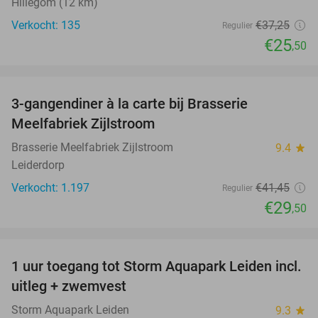
Hillegom (12 km)
Verkocht: 135
€37
,25
Regulier
€25
,50
favorite_border
3-gangendiner à la carte bij Brasserie
29%
Meelfabriek Zijlstroom
Brasserie Meelfabriek Zijlstroom
9.4
star
Leiderdorp
Verkocht: 1.197
€41
,45
Regulier
€29
,50
favorite_border
1 uur toegang tot Storm Aquapark Leiden incl.
38%
uitleg + zwemvest
Storm Aquapark Leiden
9.3
star