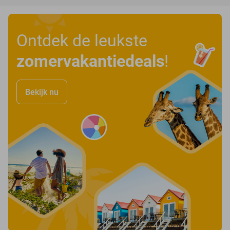
Ontdek de leukste
zomervakantiedeals
!
Bekijk nu