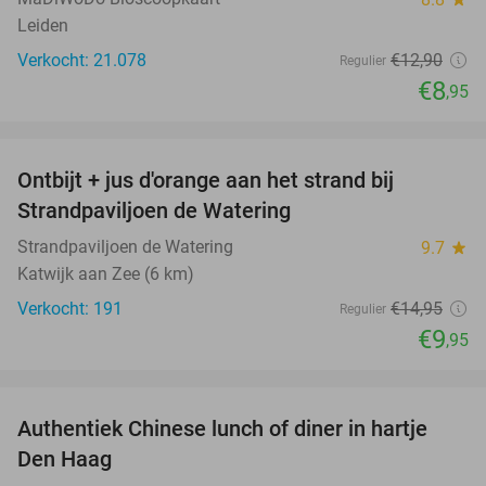
Leiden
Verkocht: 21.078
€12
,90
Regulier
€8
,95
favorite_border
Ontbijt + jus d'orange aan het strand bij
33%
Strandpaviljoen de Watering
Strandpaviljoen de Watering
9.7
star
Katwijk aan Zee (6 km)
Verkocht: 191
€14
,95
Regulier
€9
,95
favorite_border
Authentiek Chinese lunch of diner in hartje
49%
Den Haag