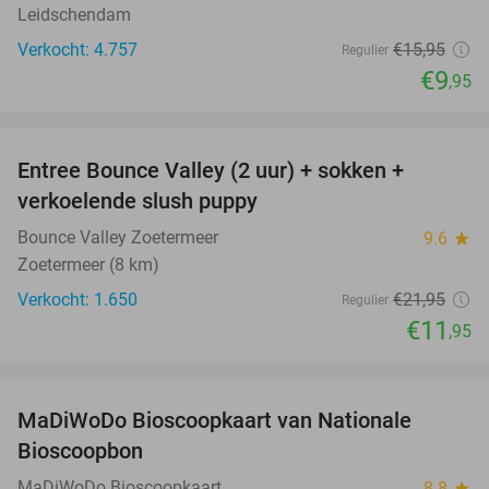
Leidschendam
Verkocht: 4.757
€15
,95
Regulier
€9
,95
favorite_border
Entree Bounce Valley (2 uur) + sokken +
46%
verkoelende slush puppy
Bounce Valley Zoetermeer
9.6
star
Zoetermeer (8 km)
Verkocht: 1.650
€21
,95
Regulier
€11
,95
favorite_border
MaDiWoDo Bioscoopkaart van Nationale
31%
Bioscoopbon
MaDiWoDo Bioscoopkaart
8.8
star