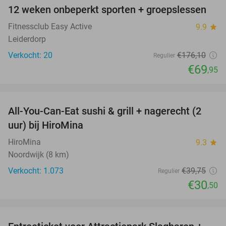
12 weken onbeperkt sporten + groepslessen
60%
Fitnessclub Easy Active
9.9
star
Leiderdorp
Verkocht: 20
€176
,10
Regulier
€69
,95
favorite_border
All-You-Can-Eat sushi & grill + nagerecht (2
23%
uur) bij HiroMina
HiroMina
9.3
star
Noordwijk (8 km)
Verkocht: 1.073
€39
,75
Regulier
€30
,50
favorite_border