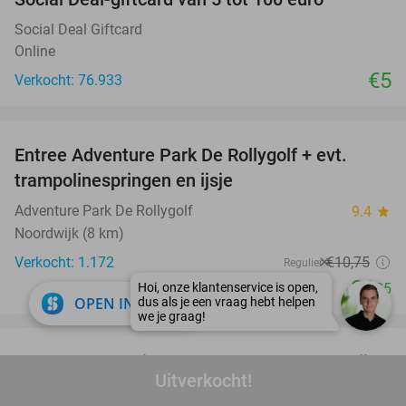
Social Deal Giftcard
Online
€5
Verkocht: 76.933
favorite_border
Entree Adventure Park De Rollygolf + evt.
51%
trampolinespringen en ijsje
Adventure Park De Rollygolf
9.4
star
Noordwijk (8 km)
Verkocht: 1.172
€10
,75
Regulier
€5
,25
close
OPEN IN APP
favorite_border
4- of 5-gangendiner van de chef + amuse bij
40%
Uitverkocht!
Restaurant Puur