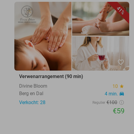
41%
favorite_border
Verwenarrangement (90 min)
Divine Bloom
10
star
Berg en Dal
4 min.
directions_car
Verkocht: 28
€100
Regulier
€59