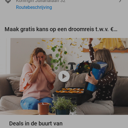
Koningin Julianalaan 32
Routebeschrijving
Maak gratis kans op een droomreis t.w.v. €3.000!
play_circle
Deals in de buurt van