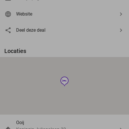
Website
Deel deze deal
Locaties
hotel
Ooij