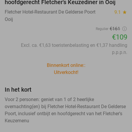
hoofdgerecht Fletcher's Keuzediner in Ooij
Fletcher Hotel-Restaurant De Gelderse Poort
9.1
star
Ooij
€161
Regulier
€109
Excl. ca. €1,63 toeristenbelasting en €1,37 handling
p.p.p.n.
Binnenkort online::
Uitverkocht!
In het kort
Voor 2 personen: geniet van 1 of 2 heerlijke
overnachting(en) bij Fletcher Hotel-Restaurant De Gelderse
Poort, inclusief ontbijt en hoofdgerecht van het Fletcher's
Keuzemenu