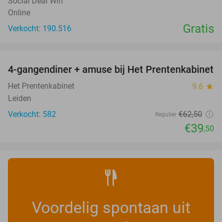
Social Deal Win
Online
Gratis
Verkocht: 190.516
favorite_border
4-gangendiner + amuse bij Het Prentenkabinet
37%
Het Prentenkabinet
9.6
star
Leiden
Verkocht: 582
€62
,50
Regulier
€39
,50
Voordelig spontaan uit