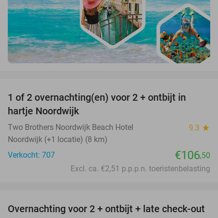
favorite_border
1 of 2 overnachting(en) voor 2 + ontbijt in
hartje Noordwijk
Two Brothers Noordwijk Beach Hotel
9.3
star
Noordwijk (+1 locatie) (8 km)
€106
Verkocht: 707
,50
Excl. ca. €2,51 p.p.p.n. toeristenbelasting
favorite_border
Overnachting voor 2 + ontbijt + late check-out
41%
NEW