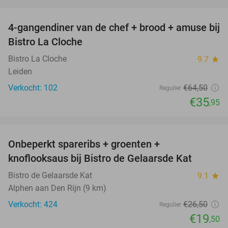
favorite_border
4-gangendiner van de chef + brood + amuse bij
44%
Bistro La Cloche
Bistro La Cloche
9.7
star
Leiden
Verkocht: 102
€64
,50
Regulier
€35
,95
favorite_border
Onbeperkt spareribs + groenten +
26%
knoflooksaus bij Bistro de Gelaarsde Kat
Bistro de Gelaarsde Kat
9.1
star
Alphen aan Den Rijn (9 km)
Verkocht: 424
€26
,50
Regulier
€19
,50