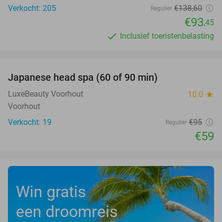
Verkocht: 205
€138
,60
Regulier
€93
,45
Inclusief toeristenbelasting
favorite_border
Japanese head spa (60 of 90 min)
38%
LuxeBeauty Voorhout
10.0
star
Voorhout
Verkocht: 19
€95
Regulier
€59
Win gratis
een droomreis