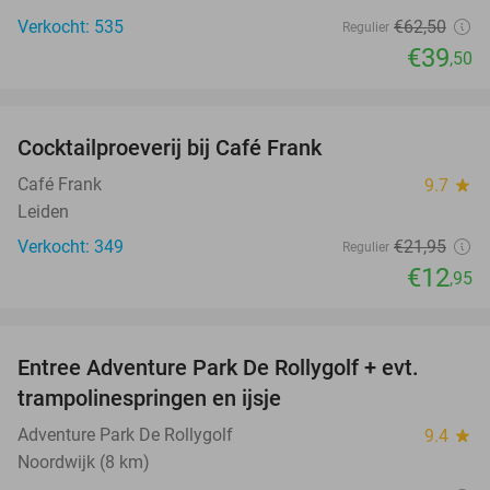
Verkocht: 535
€62
,50
Regulier
€39
,50
favorite_border
Cocktailproeverij bij Café Frank
41%
Café Frank
9.7
star
Leiden
Verkocht: 349
€21
,95
Regulier
€12
,95
favorite_border
Entree Adventure Park De Rollygolf + evt.
51%
trampolinespringen en ijsje
Adventure Park De Rollygolf
9.4
star
Noordwijk (8 km)