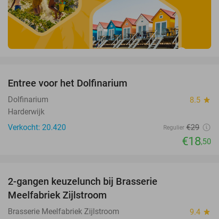
favorite_border
Entree voor het Dolfinarium
36%
Dolfinarium
8.5
star
Harderwijk
Verkocht: 20.420
€29
Regulier
€18
,50
favorite_border
2-gangen keuzelunch bij Brasserie
35%
Meelfabriek Zijlstroom
Brasserie Meelfabriek Zijlstroom
9.4
star