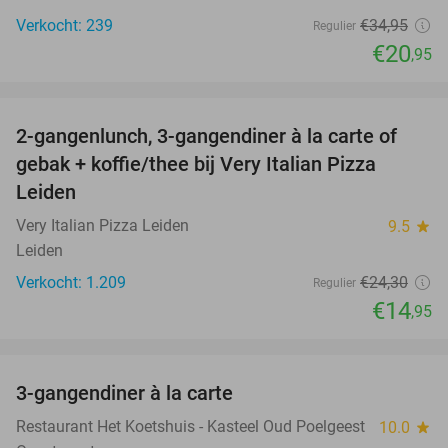
Verkocht: 239
€34
,95
Regulier
€20
,95
favorite_border
2-gangenlunch, 3-gangendiner à la carte of
38%
gebak + koffie/thee bij Very Italian Pizza
Leiden
Very Italian Pizza Leiden
9.5
star
Leiden
Verkocht: 1.209
€24
,30
Regulier
€14
,95
favorite_border
3-gangendiner à la carte
37%
Restaurant Het Koetshuis - Kasteel Oud Poelgeest
10.0
star