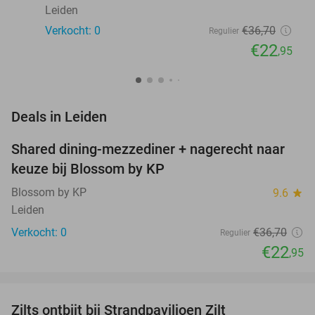
Leiden
Verkocht: 0
€36
,70
Regulier
€22
,95
favorite_border
Deals in Leiden
Shared dining-mezzediner + nagerecht naar
37%
NEW
keuze bij Blossom by KP
TODAY
Blossom by KP
9.6
star
Leiden
Verkocht: 0
€36
,70
Regulier
€22
,95
favorite_border
Zilts ontbijt bij Strandpaviljoen Zilt