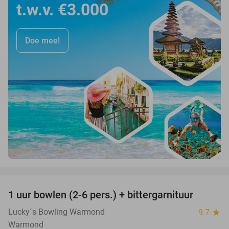
t.w.v. €3.000
Doe mee!
favorite_border
1 uur bowlen (2-6 pers.) + bittergarnituur
44%
Lucky´s Bowling Warmond
9.7
star
Warmond