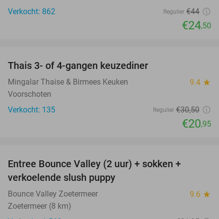
Verkocht: 862
€44
Regulier
€24
,50
favorite_border
Thais 3- of 4-gangen keuzediner
31%
Mingalar Thaise & Birmees Keuken
9.4
star
Voorschoten
Verkocht: 135
€30
,50
Regulier
€20
,95
favorite_border
Entree Bounce Valley (2 uur) + sokken +
46%
verkoelende slush puppy
Bounce Valley Zoetermeer
9.6
star
Zoetermeer (8 km)