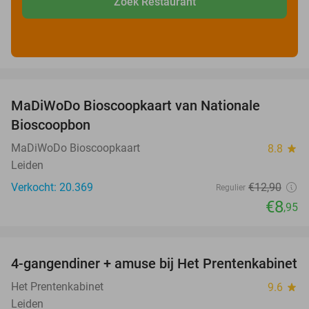
Zoek Restaurant
favorite_border
MaDiWoDo Bioscoopkaart van Nationale
31%
Bioscoopbon
MaDiWoDo Bioscoopkaart
8.8
star
Leiden
Verkocht: 20.369
€12
,90
Regulier
€8
,95
favorite_border
4-gangendiner + amuse bij Het Prentenkabinet
37%
Het Prentenkabinet
9.6
star
Leiden