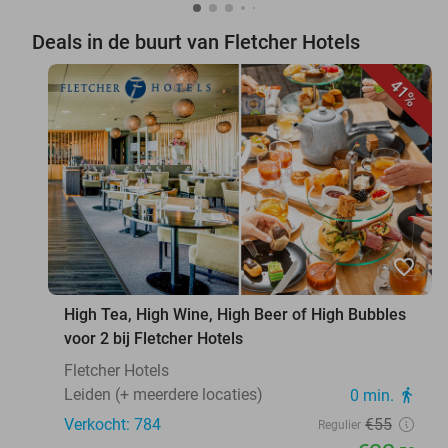
Deals in de buurt van Fletcher Hotels
41%
favorite_border
High Tea, High Wine, High Beer of High Bubbles
voor 2 bij Fletcher Hotels
Fletcher Hotels
Leiden (+ meerdere locaties)
0 min.
directions_walk
Verkocht: 784
€55
Regulier