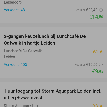
Leiderdorp
Verkocht: 481
€22
,40
Regulier
€14
,50
favorite_border
2-gangen keuzelunch bij Lunchcafé De
36%
Catwalk in hartje Leiden
Lunchcafé De Catwalk
9.4
star
Leiden
Verkocht: 405
€15
,50
Regulier
€9
,95
favorite_border
1 uur toegang tot Storm Aquapark Leiden incl.
38%
uitleg + zwemvest
Storm Aquapark Leiden
9.3
star