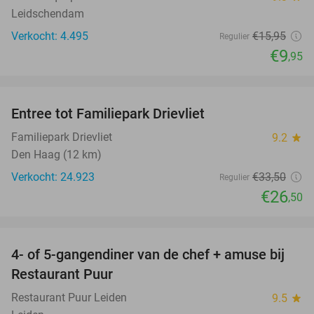
Leidschendam
Verkocht: 4.495
€15
,95
Regulier
€9
,95
favorite_border
Entree tot Familiepark Drievliet
21%
Familiepark Drievliet
9.2
star
Den Haag (12 km)
Verkocht: 24.923
€33
,50
Regulier
€26
,50
favorite_border
4- of 5-gangendiner van de chef + amuse bij
40%
Restaurant Puur
Restaurant Puur Leiden
9.5
star