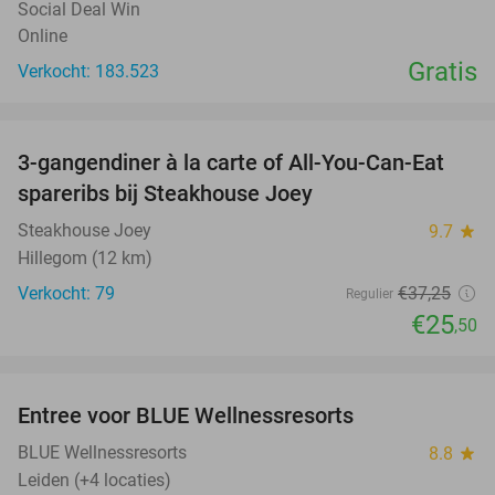
Social Deal Win
Online
Gratis
Verkocht: 183.523
favorite_border
3-gangendiner à la carte of All-You-Can-Eat
32%
spareribs bij Steakhouse Joey
Steakhouse Joey
9.7
star
Hillegom (12 km)
Verkocht: 79
€37
,25
Regulier
€25
,50
favorite_border
Entree voor BLUE Wellnessresorts
48%
BLUE Wellnessresorts
8.8
star
Leiden (+4 locaties)