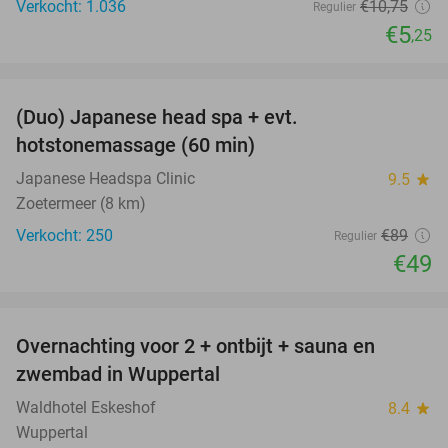
Verkocht: 1.036
€10
,75
Regulier
€5
,25
favorite_border
(Duo) Japanese head spa + evt.
45%
hotstonemassage (60 min)
Japanese Headspa Clinic
9.5
star
Zoetermeer (8 km)
Verkocht: 250
€89
Regulier
€49
favorite_border
Overnachting voor 2 + ontbijt + sauna en
33%
zwembad in Wuppertal
Waldhotel Eskeshof
8.4
star
Wuppertal