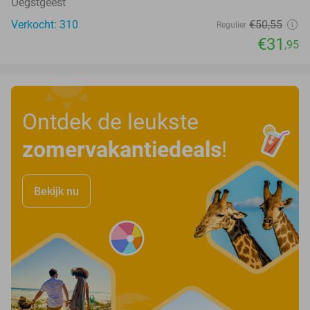
Oegstgeest
Verkocht: 310
€50
,55
Regulier
€31
,95
Ontdek de leukste
zomervakantiedeals
!
Bekijk nu