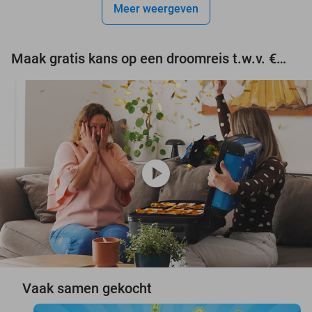
Meer weergeven
Maak gratis kans op een droomreis t.w.v. €3.000!
play_circle
Vaak samen gekocht