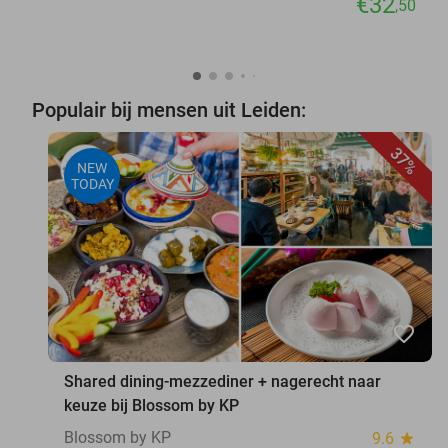
€32
,50
Populair bij mensen uit Leiden:
37%
NEW
TODAY
favorite_border
Shared dining-mezzediner + nagerecht naar
keuze bij Blossom by KP
Blossom by KP
9.6
star