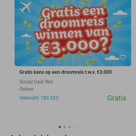
favorite_border
Gratis kans op een droomreis t.w.v. €3.000
Social Deal Win
Online
Gratis
Verkocht: 183.523