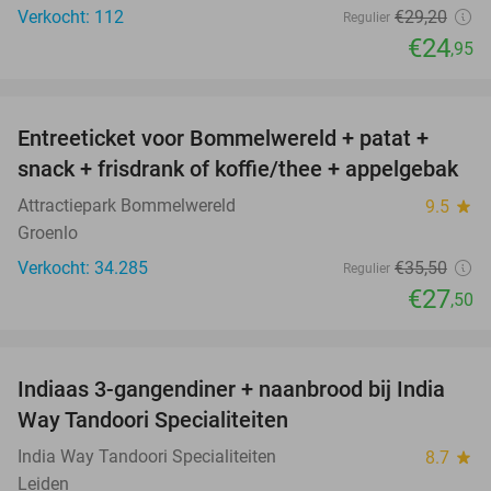
Verkocht: 112
€29
,20
Regulier
€24
,95
favorite_border
Entreeticket voor Bommelwereld + patat +
23%
snack + frisdrank of koffie/thee + appelgebak
Attractiepark Bommelwereld
9.5
star
Groenlo
Verkocht: 34.285
€35
,50
Regulier
€27
,50
favorite_border
Indiaas 3-gangendiner + naanbrood bij India
40%
Way Tandoori Specialiteiten
India Way Tandoori Specialiteiten
8.7
star
Leiden