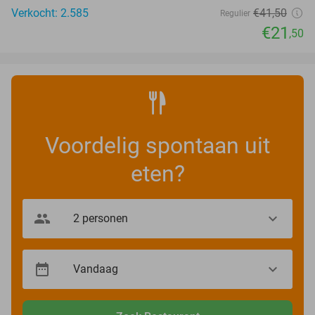
Verkocht: 2.585
€41
,50
Regulier
€21
,50
Voordelig spontaan uit
eten?