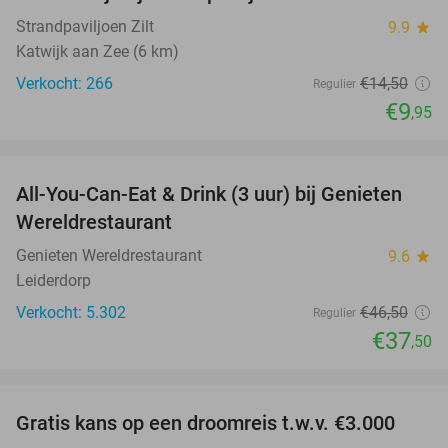
31%
Strandpaviljoen Zilt
9.9
star
Katwijk aan Zee (6 km)
Verkocht: 266
€14
,50
Regulier
€9
,95
favorite_border
All-You-Can-Eat & Drink (3 uur) bij Genieten
19%
Wereldrestaurant
Genieten Wereldrestaurant
9.6
star
Leiderdorp
Verkocht: 5.302
€46
,50
Regulier
€37
,50
favorite_border
Gratis kans op een droomreis t.w.v. €3.000