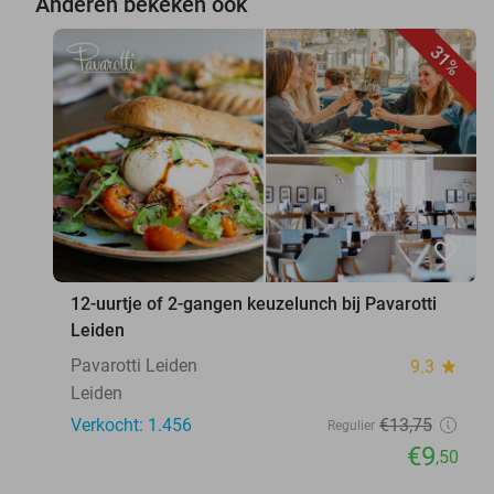
Anderen bekeken ook
31%
favorite_border
12-uurtje of 2-gangen keuzelunch bij Pavarotti
Leiden
Pavarotti Leiden
9.3
star
Leiden
Verkocht: 1.456
€13
,75
Regulier
€9
,50