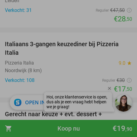
Leiden
Verkocht: 31
€47
,50
Regulier
€28
,50
favorite_border
Italiaans 3-gangen keuzediner bij Pizzeria
42%
Italia
Pizzeria Italia
9.0
star
Noordwijk (8 km)
Verkocht: 108
€30
Regulier
€17
,50
favorite_border
close
OPEN IN APP
Gerecht naar keuze + evt. dessert +
40%
strandbedje + parasol aan het strand
€19
shopping_cart
Koop nu
,90
Beachclub JUNO
7.9
star