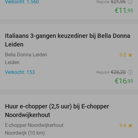
Verkocht: 1.560
€21
,95
Regulier
€11
,95
favorite_border
Italiaans 3-gangen keuzediner bij Bella Donna
35%
Leiden
Bella Donna Leiden
9.0
star
Leiden
Verkocht: 153
€26
,20
Regulier
€16
,95
favorite_border
Huur e-chopper (2,5 uur) bij E-chopper
15%
Noordwijkerhout
E-chopper Noordwijkerhout
9.6
star
Noordwijk (10 km)