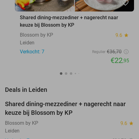
favorite_border
Shared dining-mezzediner + nagerecht naar
keuze bij Blossom by KP
Blossom by KP
9.6
star
Leiden
Verkocht: 7
€36
,70
Regulier
€22
,95
favorite_border
Deals in Leiden
Shared dining-mezzediner + nagerecht naar
37%
NEW
keuze bij Blossom by KP
TODAY
Blossom by KP
9.6
star
Leiden