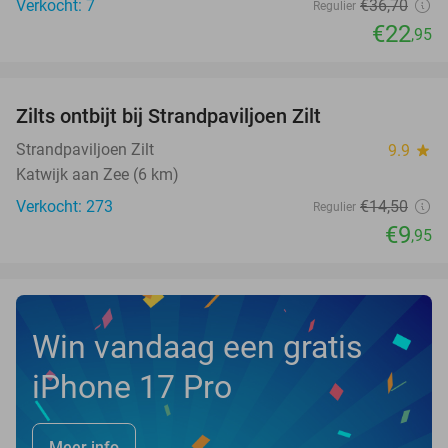
Verkocht: 7
€36
,70
Regulier
€22
,95
favorite_border
Zilts ontbijt bij Strandpaviljoen Zilt
31%
Strandpaviljoen Zilt
9.9
star
Katwijk aan Zee (6 km)
Verkocht: 273
€14
,50
Regulier
€9
,95
Win vandaag een gratis
iPhone 17 Pro
Meer info