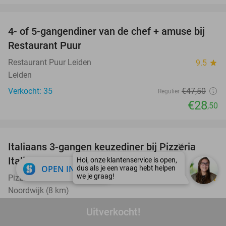
favorite_border
4- of 5-gangendiner van de chef + amuse bij
40%
Restaurant Puur
Restaurant Puur Leiden
9.5
star
Leiden
Verkocht: 35
€47
,50
Regulier
€28
,50
favorite_border
Italiaans 3-gangen keuzediner bij Pizzeria
42%
Italia
close
OPEN IN APP
Pizzeria Italia
9.0
star
Noordwijk (8 km)
Verkocht: 108
€30
Regulier
Uitverkocht!
€17
,50