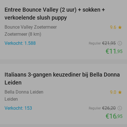
Entree Bounce Valley (2 uur) + sokken +
46%
verkoelende slush puppy
Bounce Valley Zoetermeer
9.6
star
Zoetermeer (8 km)
Verkocht: 1.588
€21
,95
Regulier
€11
,95
favorite_border
Italiaans 3-gangen keuzediner bij Bella Donna
35%
Leiden
Bella Donna Leiden
9.0
star
Leiden
Verkocht: 153
€26
,20
Regulier
€16
,95
favorite_border