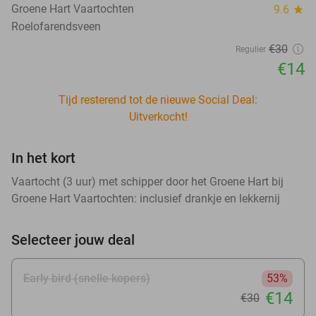
Groene Hart Vaartochten
9.6
star
Roelofarendsveen
€30
Regulier
€14
Tijd resterend tot de nieuwe Social Deal:
Uitverkocht!
In het kort
Vaartocht (3 uur) met schipper door het Groene Hart bij
Groene Hart Vaartochten: inclusief drankje en lekkernij
Selecteer jouw deal
Early bird (snelle kopers)
53%
€14
€30