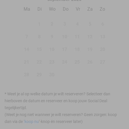
Ma
Di
Wo
Do
Vr
Za
Zo
1
2
3
4
5
6
7
8
9
10
11
12
13
14
15
16
17
18
19
20
21
22
23
24
25
26
27
28
29
30
*
Weet je al op welke datum je wilt reserveren? Selecteer dan
hierboven de datum en reserveer en koop jouw Social Deal
tegelijkertijd.
(Weet je nog niet wanneer je wilt reserveren? Geen zorgen: koop
dan via de ‘
koop nu
’-knop én reserveer later)