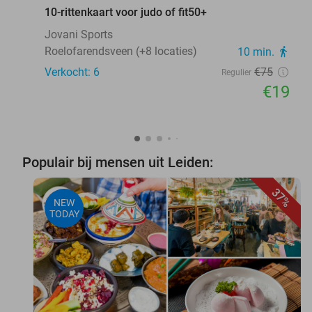
10-rittenkaart voor judo of fit50+
Jovani Sports
Roelofarendsveen (+8 locaties)
10 min.
directions_walk
Verkocht: 6
€75
Regulier
€19
Populair bij mensen uit Leiden:
37%
NEW
TODAY