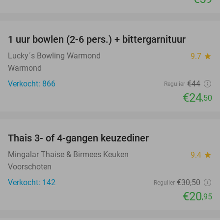
favorite_border
1 uur bowlen (2-6 pers.) + bittergarnituur
44%
Lucky´s Bowling Warmond
9.7
star
Warmond
Verkocht: 866
€44
Regulier
€24
,50
favorite_border
Thais 3- of 4-gangen keuzediner
31%
Mingalar Thaise & Birmees Keuken
9.4
star
Voorschoten
Verkocht: 142
€30
,50
Regulier
€20
,95
favorite_border