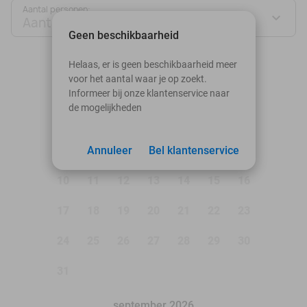
Aantal personen:
Aantal personen
Geen beschikbaarheid
augustus 2026
Helaas, er is geen beschikbaarheid meer
voor het aantal waar je op zoekt.
Ma
Di
Wo
Do
Vr
Za
Zo
Informeer bij onze klantenservice naar
de mogelijkheden
1
2
3
Annuleer
4
5
Bel klantenservice
6
7
8
9
10
11
12
13
14
15
16
17
18
19
20
21
22
23
24
25
26
27
28
29
30
31
september 2026