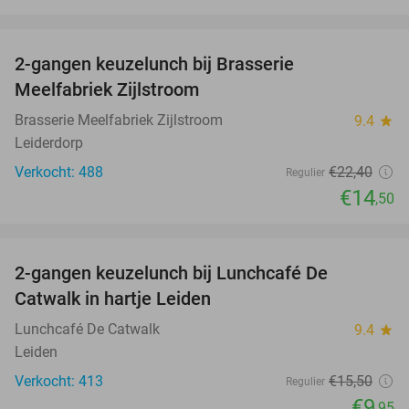
favorite_border
2-gangen keuzelunch bij Brasserie
35%
Meelfabriek Zijlstroom
Brasserie Meelfabriek Zijlstroom
9.4
star
Leiderdorp
Verkocht: 488
€22
,40
Regulier
€14
,50
favorite_border
2-gangen keuzelunch bij Lunchcafé De
36%
Catwalk in hartje Leiden
Lunchcafé De Catwalk
9.4
star
Leiden
Verkocht: 413
€15
,50
Regulier
€9
,95