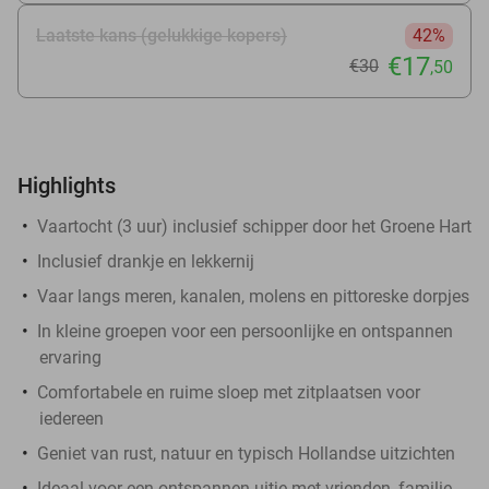
Laatste kans (gelukkige kopers)
42%
€17
€30
,50
Highlights
​Vaartocht (3 uur) inclusief schipper door het Groene Hart
Inclusief drankje en lekkernij
Vaar langs meren, kanalen, molens en pittoreske dorpjes
In kleine groepen voor een persoonlijke en ontspannen
ervaring
Comfortabele en ruime sloep met zitplaatsen voor
iedereen
Geniet van rust, natuur en typisch Hollandse uitzichten
Ideaal voor een ontspannen uitje met vrienden, familie