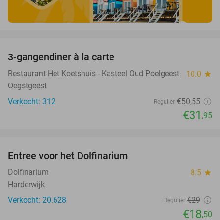
favorite_border
3-gangendiner à la carte
37%
Restaurant Het Koetshuis - Kasteel Oud Poelgeest
10.0
star
Oegstgeest
Verkocht: 312
€50
,55
Regulier
€31
,95
favorite_border
Entree voor het Dolfinarium
36%
Dolfinarium
8.5
star
Harderwijk
Verkocht: 20.628
€29
Regulier
€18
,50