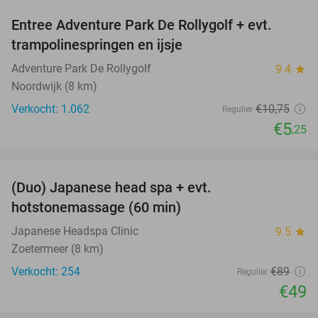
Entree Adventure Park De Rollygolf + evt.
51%
trampolinespringen en ijsje
Adventure Park De Rollygolf
9.4
star
Noordwijk (8 km)
Verkocht: 1.062
€10
,75
Regulier
€5
,25
favorite_border
(Duo) Japanese head spa + evt.
45%
hotstonemassage (60 min)
Japanese Headspa Clinic
9.5
star
Zoetermeer (8 km)
Verkocht: 254
€89
Regulier
€49
favorite_border