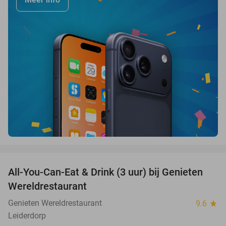
favorite_border
All-You-Can-Eat & Drink (3 uur) bij Genieten
19%
Wereldrestaurant
Genieten Wereldrestaurant
9.6
star
Leiderdorp