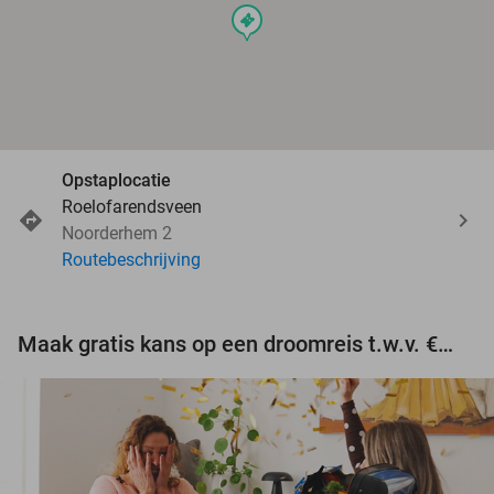
events
Opstaplocatie
Roelofarendsveen
Noorderhem 2
Routebeschrijving
Maak gratis kans op een droomreis t.w.v. €3.000!