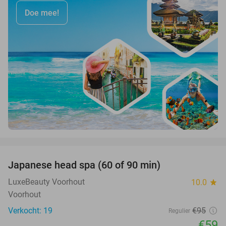
Doe mee!
favorite_border
Japanese head spa (60 of 90 min)
38%
LuxeBeauty Voorhout
10.0
star
Voorhout
Verkocht: 19
€95
Regulier
€59