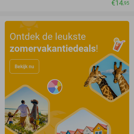
€14
,95
Ontdek de leukste
zomervakantiedeals
!
Bekijk nu