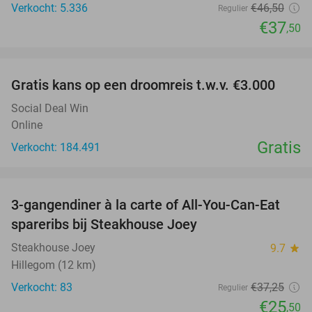
Verkocht: 5.336
€46
,50
Regulier
€37
,50
favorite_border
Gratis kans op een droomreis t.w.v. €3.000
Social Deal Win
Online
Gratis
Verkocht: 184.491
favorite_border
3-gangendiner à la carte of All-You-Can-Eat
32%
spareribs bij Steakhouse Joey
Steakhouse Joey
9.7
star
Hillegom (12 km)
Verkocht: 83
€37
,25
Regulier
€25
,50