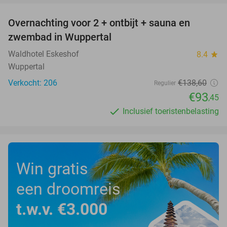
Overnachting voor 2 + ontbijt + sauna en
33%
zwembad in Wuppertal
Waldhotel Eskeshof
8.4
star
Wuppertal
Verkocht: 206
€138
,60
Regulier
€93
,45
Inclusief toeristenbelasting
Win gratis
een droomreis
t.w.v. €3.000