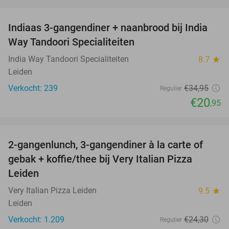
favorite_border
Indiaas 3-gangendiner + naanbrood bij India
40%
Way Tandoori Specialiteiten
India Way Tandoori Specialiteiten
8.7
star
Leiden
Verkocht: 239
€34
,95
Regulier
€20
,95
favorite_border
2-gangenlunch, 3-gangendiner à la carte of
38%
gebak + koffie/thee bij Very Italian Pizza
Leiden
Very Italian Pizza Leiden
9.5
star
Leiden
Verkocht: 1.209
€24
,30
Regulier