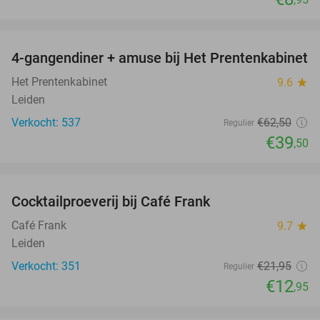
favorite_border
4-gangendiner + amuse bij Het Prentenkabinet
37%
Het Prentenkabinet
9.6
star
Leiden
Verkocht: 537
€62
,50
Regulier
€39
,50
favorite_border
Cocktailproeverij bij Café Frank
41%
Café Frank
9.7
star
Leiden
Verkocht: 351
€21
,95
Regulier
€12
,95
favorite_border