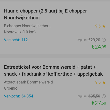
Huur e-chopper (2,5 uur) bij E-chopper
15%
Noordwijkerhout
E-chopper Noordwijkerhout
9.6
star
Noordwijk (10 km)
Verkocht: 112
€29
,20
Regulier
€24
,95
favorite_border
Entreeticket voor Bommelwereld + patat +
23%
snack + frisdrank of koffie/thee + appelgebak
Attractiepark Bommelwereld
9.5
star
Groenlo
Verkocht: 34.354
€35
,50
Regulier
€27
,50