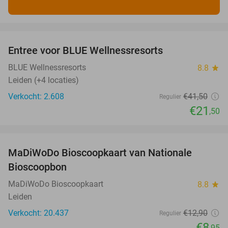
favorite_border
Entree voor BLUE Wellnessresorts
48%
BLUE Wellnessresorts
8.8
star
Leiden (+4 locaties)
Verkocht: 2.608
€41
,50
Regulier
€21
,50
favorite_border
MaDiWoDo Bioscoopkaart van Nationale
31%
Bioscoopbon
MaDiWoDo Bioscoopkaart
8.8
star
Leiden
Verkocht: 20.437
€12
,90
Regulier
€8
,95