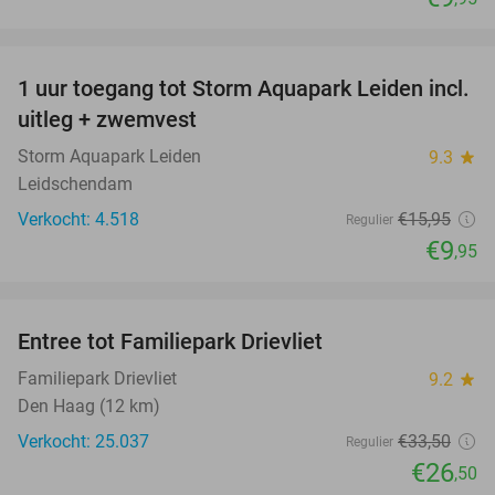
favorite_border
1 uur toegang tot Storm Aquapark Leiden incl.
38%
uitleg + zwemvest
Storm Aquapark Leiden
9.3
star
Leidschendam
Verkocht: 4.518
€15
,95
Regulier
€9
,95
favorite_border
Entree tot Familiepark Drievliet
21%
Familiepark Drievliet
9.2
star
Den Haag (12 km)
Verkocht: 25.037
€33
,50
Regulier
€26
,50