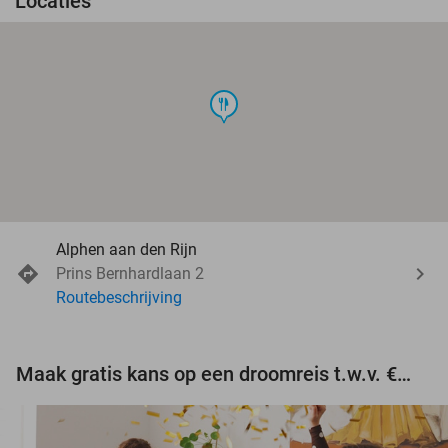
Locaties
food
Alphen aan den Rijn
Prins Bernhardlaan 2
Routebeschrijving
Maak gratis kans op een droomreis t.w.v. €3.000!