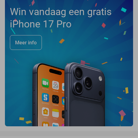
Win vandaag een gratis
iPhone 17 Pro
Meer info
favorite_border