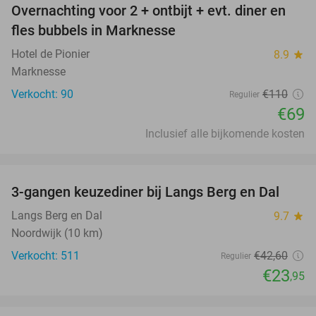
Overnachting voor 2 + ontbijt + evt. diner en
37%
fles bubbels in Marknesse
Hotel de Pionier
8.9
star
Marknesse
Verkocht: 90
€110
Regulier
€69
Inclusief alle bijkomende kosten
favorite_border
3-gangen keuzediner bij Langs Berg en Dal
44%
Langs Berg en Dal
9.7
star
Noordwijk (10 km)
Verkocht: 511
€42
,60
Regulier
€23
,95
favorite_border