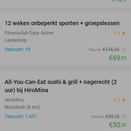
favorite_border
12 weken onbeperkt sporten + groepslessen
60%
Fitnessclub Easy Active
9.9
star
Leiderdorp
Verkocht: 18
€176
,10
Regulier
€69
,95
favorite_border
All-You-Can-Eat sushi & grill + nagerecht (2
23%
uur) bij HiroMina
HiroMina
9.3
star
Noordwijk (8 km)
Verkocht: 1.051
€39
,75
Regulier
€30
,50