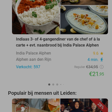
favorite_border
Indiaas 3- of 4-gangendiner van de chef of à la
carte + evt. naanbrood bij India Palace Alphen
India Palace Alphen
9.6
star
Alphen aan den Rijn
4 min.
directions_walk
Verkocht: 597
€34
,95
Regulier
€21
,95
Populair bij mensen uit Leiden:
28%