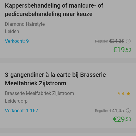
Kappersbehandeling of manicure- of
43%
pedicurebehandeling naar keuze
Diamond Hairstyle
Leiden
Verkocht: 9
€34
,25
Regulier
€19
,50
favorite_border
3-gangendiner à la carte bij Brasserie
29%
Meelfabriek Zijlstroom
Brasserie Meelfabriek Zijlstroom
9.4
star
Leiderdorp
Verkocht: 1.167
€41
,45
Regulier
€29
,50
favorite_border