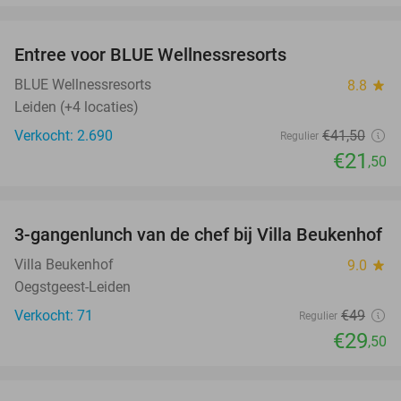
favorite_border
Entree voor BLUE Wellnessresorts
48%
BLUE Wellnessresorts
8.8
star
Leiden (+4 locaties)
Verkocht: 2.690
€41
,50
Regulier
€21
,50
favorite_border
3-gangenlunch van de chef bij Villa Beukenhof
40%
Villa Beukenhof
9.0
star
Oegstgeest-Leiden
Verkocht: 71
€49
Regulier
€29
,50
favorite_border