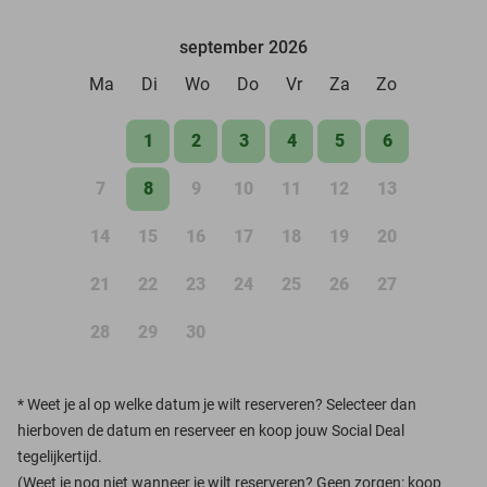
september 2026
Ma
Di
Wo
Do
Vr
Za
Zo
1
2
3
4
5
6
7
8
9
10
11
12
13
14
15
16
17
18
19
20
21
22
23
24
25
26
27
28
29
30
*
Weet je al op welke datum je wilt reserveren? Selecteer dan
hierboven de datum en reserveer en koop jouw Social Deal
tegelijkertijd.
(Weet je nog niet wanneer je wilt reserveren? Geen zorgen: koop