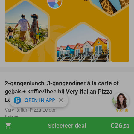
favorite_border
2-gangenlunch, 3-gangendiner à la carte of
38%
gebak + koffie/thee bij Very Italian Pizza
Leiden
close
OPEN IN APP
Very Italian Pizza Leiden
9.6
star
Leiden
€26
shopping_cart
Selecteer deal
,50
Verkocht: 1.217
€24
,30
Regulier