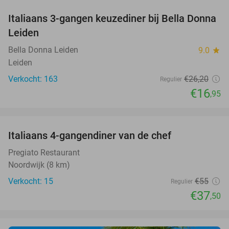
Italiaans 3-gangen keuzediner bij Bella Donna
35%
Leiden
Bella Donna Leiden
9.0
star
Leiden
Verkocht: 163
€26
,20
Regulier
€16
,95
favorite_border
Italiaans 4-gangendiner van de chef
32%
Pregiato Restaurant
Noordwijk (8 km)
Verkocht: 15
€55
Regulier
€37
,50