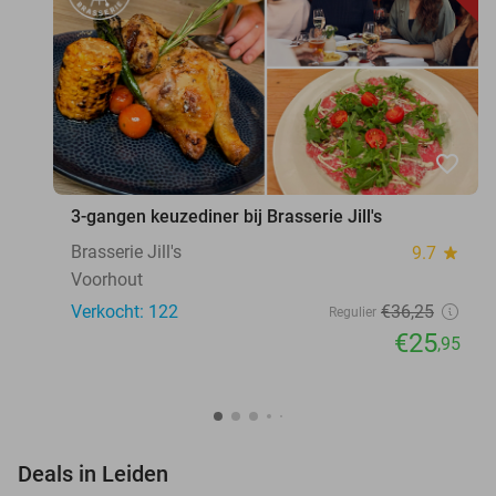
favorite_border
3-gangen keuzediner bij Brasserie Jill's
Brasserie Jill's
9.7
star
Voorhout
Verkocht: 122
€36
,25
Regulier
€25
,95
favorite_border
Deals in Leiden