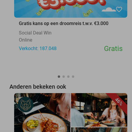
favorite_border
Gratis kans op een droomreis t.w.v. €3.000
Social Deal Win
Online
Gratis
Verkocht: 187.048
Anderen bekeken ook
46%