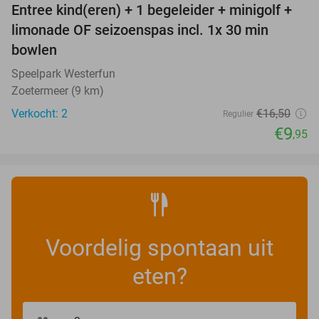
Entree kind(eren) + 1 begeleider + minigolf +
40%
NEW
limonade OF seizoenspas incl. 1x 30 min
TODAY
bowlen
Speelpark Westerfun
Zoetermeer (9 km)
Verkocht: 2
€16
,50
Regulier
€9
,95
Voordelig spontaan uit
eten?