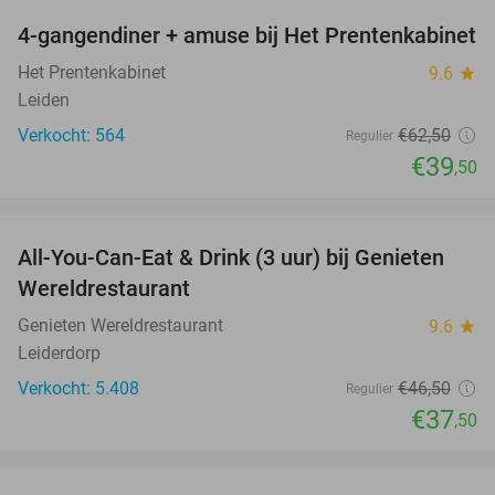
4-gangendiner + amuse bij Het Prentenkabinet
37%
Het Prentenkabinet
9.6
star
Leiden
Verkocht: 564
€62
,50
Regulier
€39
,50
favorite_border
All-You-Can-Eat & Drink (3 uur) bij Genieten
19%
Wereldrestaurant
Genieten Wereldrestaurant
9.6
star
Leiderdorp
Verkocht: 5.408
€46
,50
Regulier
€37
,50
favorite_border