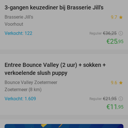
3-gangen keuzediner bij Brasserie Jill's
28%
Brasserie Jill's
9.7
star
Voorhout
Verkocht: 122
€36
,25
Regulier
€25
,95
favorite_border
Entree Bounce Valley (2 uur) + sokken +
46%
verkoelende slush puppy
Bounce Valley Zoetermeer
9.6
star
Zoetermeer (8 km)
Verkocht: 1.609
€21
,95
Regulier
€11
,95