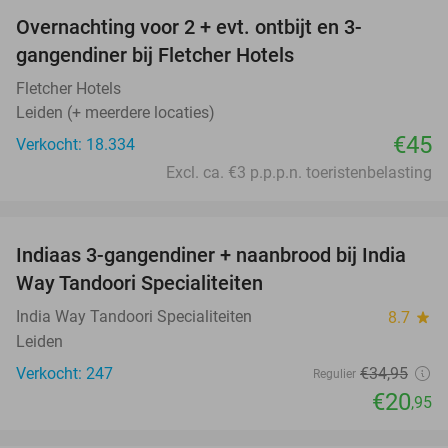
Overnachting voor 2 + evt. ontbijt en 3-
gangendiner bij Fletcher Hotels
Fletcher Hotels
Leiden (+ meerdere locaties)
€45
Verkocht: 18.334
Excl. ca. €3 p.p.p.n. toeristenbelasting
favorite_border
Indiaas 3-gangendiner + naanbrood bij India
40%
Way Tandoori Specialiteiten
India Way Tandoori Specialiteiten
8.7
star
Leiden
Verkocht: 247
€34
,95
Regulier
€20
,95
favorite_border