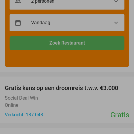
Zoek Restaurant
favorite_border
Gratis kans op een droomreis t.w.v. €3.000
Social Deal Win
Online
Gratis
Verkocht: 187.048
favorite_border