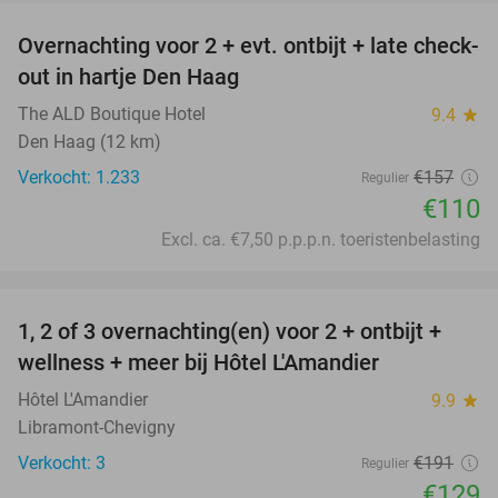
Overnachting voor 2 + evt. ontbijt + late check-
30%
out in hartje Den Haag
The ALD Boutique Hotel
9.4
star
Den Haag (12 km)
Verkocht: 1.233
€157
Regulier
€110
Excl. ca. €7,50 p.p.p.n. toeristenbelasting
favorite_border
1, 2 of 3 overnachting(en) voor 2 + ontbijt +
32%
NEW
wellness + meer bij Hôtel L'Amandier
TODAY
Hôtel L'Amandier
9.9
star
Libramont-Chevigny
Verkocht: 3
€191
Regulier
€129