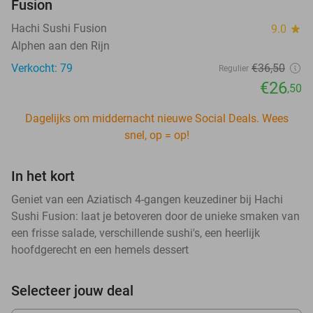
Fusion
Hachi Sushi Fusion
9.0
star
Alphen aan den Rijn
Verkocht: 79
€36
,50
Regulier
€26
,50
Dagelijks om middernacht nieuwe Social Deals. Wees
snel, op = op!
In het kort
Geniet van een Aziatisch 4-gangen keuzediner bij Hachi
Sushi Fusion: laat je betoveren door de unieke smaken van
een frisse salade, verschillende sushi's, een heerlijk
hoofdgerecht en een hemels dessert
Selecteer jouw deal