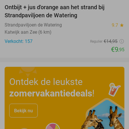
Ontbijt + jus d'orange aan het strand bij
33%
Strandpaviljoen de Watering
Strandpaviljoen de Watering
9.7
star
Katwijk aan Zee (6 km)
Verkocht: 157
€14
,95
Regulier
€9
,95
Ontdek de leukste
zomervakantiedeals
!
Bekijk nu