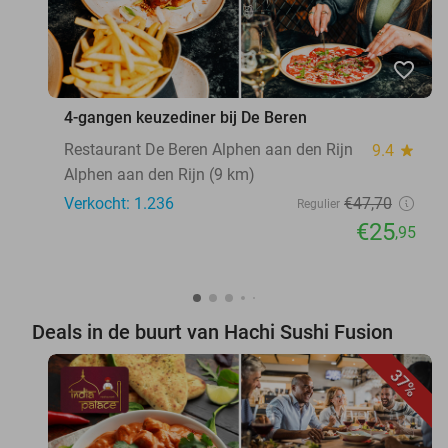
favorite_border
4-gangen keuzediner bij De Beren
Restaurant De Beren Alphen aan den Rijn
9.4
star
Alphen aan den Rijn (9 km)
Verkocht: 1.236
€47
,70
Regulier
€25
,95
Deals in de buurt van Hachi Sushi Fusion
37%